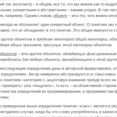
ий ток, вольтметр – в общем, все то, что мы можем как-то выд
ными, конкретными и абстрактными – какими угодно. В том числ
ия, например. Одним словом,
объект
– это то, что можно отл
никогда не обозначает один конкретный объект. О понятиях мы го
самое, что их объединяет в это понятие. Это общее именуется с
 группа объектов в пределах некоторой общей категории, об
абора общих признаков, присущих этой категории объектов.
объектов
– это группа объектов, обладающих фиксированным 
определить для любого объекта, принадлежащего к этой групп
ижеследующие определения даны в авторской формулировке, от
 определениях. Автор намеренно абстрагируется от смысловых 
 понятием «категория»), акцентируя внимание прежде всего на
 «проверить» или «пощупать», то есть – на объективной стороне
тоинства определений из программирования, а программистам 
комы.
о приведенное выше определения понятия «класс» является (во
 ни единого случая, когда бы это слово употреблялось в каком-