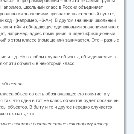
 классы в программировании – всё это те самые группы
. Например, школьный класс в России объединяет
рованными значениями признаков «населенный пункт»,
й код» (например, «6-А»). В другом значении школьный
я занятий» и обладающие одинаковыми значениями иного,
удет, например, адрес помещения, а идентификационный
рый в этом классе (помещении) занимается. Это – разные
ние и т.д. Но в любом случае объекты, объединяемые в
яют эти объекты в некоторый класс.
с объектов.
класса объектов есть обозначающее его понятие, а у
 так, что один и тот же класс объектов будет обозначен
сы объектов. В быту и то и другое нередко случается.
жно сказать, что
начное взаимное соответствие некоторому классу