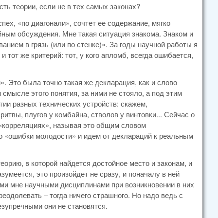
сть теории, если не в тех самых законах?
спех, «по диагонали», сочтет ее содержание, мягко
ным обсуждения. Мне такая ситуация знакома. Знаком и
нием в грязь (или по стенке)». За годы научной работы я
 тот же критерий: тот, у кого апломб, всегда ошибается,
». Это была точно такая же декларация, как и слово
смысле этого понятия, за ними не стояло, а под этим
тии разных технических устройств: скажем,
итвы, плугов у комбайна, стволов у винтовки... Сейчас о
, «корреляциях», называя это общим словом
но «ошибки молодости» и идем от деклараций к реальным
еорию, в которой найдется достойное место и законам, и
зумеется, это произойдет не сразу, и поначалу в ней
ыми мне научными дисциплинами при возникновении в них
еодолевать – тогда ничего страшного. Но надо ведь с
безупречными они не становятся.