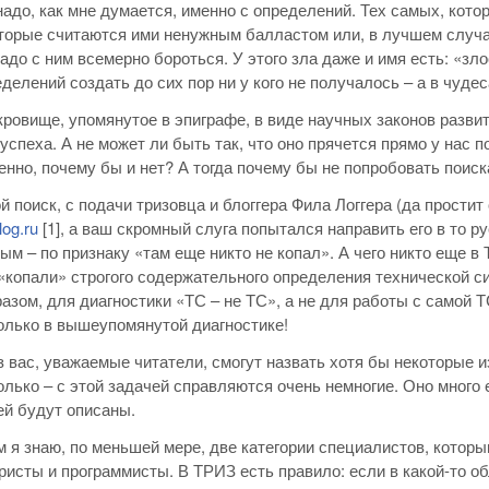
надо, как мне думается, именно с определений. Тех самых, кот
оторые считаются ими ненужным балластом или, в лучшем случа
надо с ним всемерно бороться. У этого зла даже и имя есть: «з
еделений создать до сих пор ни у кого не получалось – а в чудес
кровище, упомянутое в эпиграфе, в виде научных законов разви
 успеха. А не может ли быть так, что оно прячется прямо у нас 
енно, почему бы и нет? А тогда почему бы не попробовать поиск
й поиск, с подачи тризовца и блоггера Фила Логгера (да простит
og.ru
[1], а ваш скромный слуга попытался направить его в то 
ым – по признаку «там еще никто не копал». А чего никто еще в
 «копали» строгого содержательного определения технической си
азом, для диагностики «ТС – не ТС», а не для работы с самой
олько в вышеупомянутой диагностике!
з вас, уважаемые читатели, смогут назвать хотя бы некоторые
только – с этой задачей справляются очень немногие. Оно много 
й будут описаны.
м я знаю, по меньшей мере, две категории специалистов, которы
юристы и программисты. В ТРИЗ есть правило: если в какой-то 