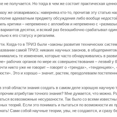
же не получается. Но тогда в чем же состоит практическая ценно
разу же оговариваюсь: наверняка кто-то, прочитав эту статью на
вполне адекватным предмету обсуждения либо вообще недостой
иль критики – непременно с апломбом и непременно с «размазыва
 вариантов десятки, и всякий раз безошибочно срабатывал один и
льно к его статусу и регалиям.
ути. Когда-то в ТРИЗ были «законы развития технических систем
названии самой ТРИЗ: никаких научных законов, в общепринятом 
нимались те изменения, которые часто обнаруживались в разви
е» рабочих органов по мере их совершенствования – лезвий у бр
очти никто уже не говорит – говорят о «трендах», «тенденциях»
ости». Это и хорошо – значит, растем, преодолеваем постепен
в этой области знания создать в самом деле хорошую научную т
 прочим атрибутам точного знания? Мне думается, что можно. Ра
аться всевозможные несуразности. Так было со всеми известн
ных теорий. Если это понимать и пытаться по возможности их пр
инать! Сами собой научные теории, увы, не создаются, и сразу 