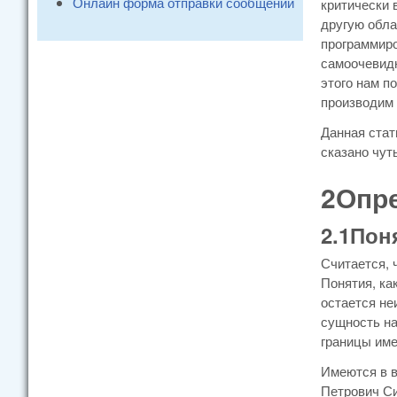
Онлайн форма отправки сообщений
критически 
другую обла
программиро
самоочевидн
этого нам по
производим 
Данная стат
сказано чут
2Опре
2.1Пон
Считается, 
Понятия, ка
остается не
сущность на
границы име
Имеются в в
Петрович Си