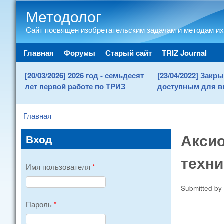
Методолог
Сайт посвящен изобретательским задачам и методам их
Main menu
Главная
Форумы
Старый сайт
TRIZ Journal
[20/03/2026] 2026 год - семьдесят
[23/04/2022] Зак
лет первой работе по ТРИЗ
доступным для в
Главная
You are here
Аксио
Вход
техн
Имя пользователя
*
Submitted by
Пароль
*