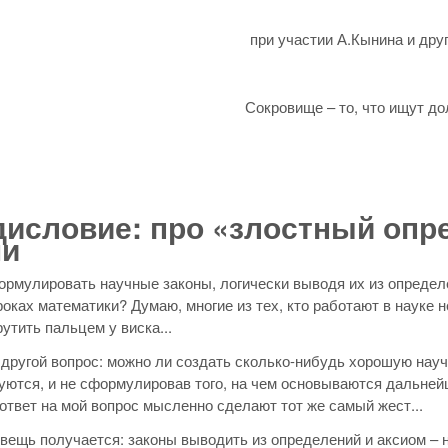
при участии А.Кынина и др
Сокровище – то, что ищут дол
исловие: про «злостный опр
ми
рмулировать научные законы, логически выводя их из определе
роках математики? Думаю, многие из тех, кто работают в науке н
утить пальцем у виска...
 другой вопрос: можно ли создать сколько-нибудь хорошую науч
уются, и не сформулировав того, на чем основываются дальней
 ответ на мой вопрос мысленно сделают тот же самый жест...
вещь получается: законы выводить из определений и аксиом – н