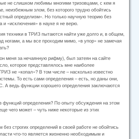
орые не слишком любимы многими тризовцами, с кем я
е, неизбежным злом, без которого трудно обойтись
лостный определизм». Но только научную теорию без
а и «исключения» в науке я не верю.
тия техники в ТРИЗ пытаются найти уже долго и, в общем,
под ногами, а мы все проходим мимо, «в упор» не замечая
ать?
 он меня за нечаянную рифму), был затеян на сайте
русло, которое представлялось мне наиболее
 ТРИЗ не «копал»? В том числе – насколько известно
стемы. То есть сами определения – есть, но даны они,
 ТС. А ведь функции хорошего определения заключаются
 из функций определения? По опыту обсуждения на этом
еще чего может – чуть ниже некоторые из этих
м без строгих определений в своей работе не обойтись
области что-то является жизненно необходимым и