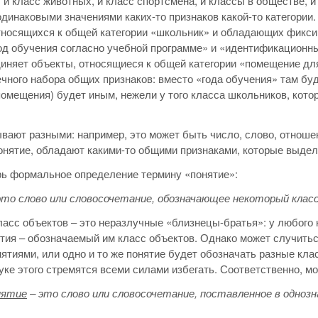
 и класс животных, и класс спортсмена, и классы в обществе, и
одинаковыми значениями каких-то признаков какой-то категории
тносящихся к общей категории «школьник» и обладающих фикси
од обучения согласно учебной программе» и «идентификационны
иняет объекты, относящиеся к общей категории «помещение дл
ечного набора общих признаков: вместо «года обучения» там б
помещения) будет иным, нежели у того класса школьников, кото
вают разными: например, это может быть число, слово, отноше
онятие, обладают какими-то общими признаками, которые выдел
ь формальное определение термину «понятие»:
это слово или словосочетание, обозначающее некоторый клас
ласс объектов – это неразлучные «близнецы-братья»: у любого 
тия – обозначаемый им класс объектов. Однако может случиться
ятиями, или одно и то же понятие будет обозначать разные клас
уке этого стремятся всеми силами избегать. Соответственно, мо
нятие
– это слово или словосочетание, поставленное в одноз