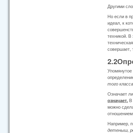
Другими сло
Но если в п
идеал, к ко
совершенств
техникой. В
техническая
совершает, 
2.2Опр
Упомянутое 
определению
того класса
Означает ли
означает.
В 
можно сдела
отношением
Например, п
детеныш, р