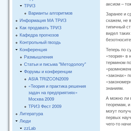
аксиом – то
ТРИЗ
Варианты алгоритмов
Заранее и с
Информация МА ТРИЗ
скажем, не 
типичный ст
Как продавать ТРИЗ
видел таких
Кафедра прогнозов
безотносите
Контрольный гвоздь
Конференция
Теперь по с
«теория» в 
Размышления
термином по
Статьи и письма "Методологу"
«размножени
Форумы и конференции
«законах» п
ASIA TRIZCON2009
«закономерн
«Теория и практика решения
знаниям.
задач на предприятиях»
А можно ли 
Москва 2009
теоремам, и
ТРИЗ Фест 2009
могут получ
Литература
первых науч
Люди
чего-то нач
zzLab