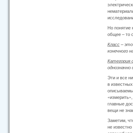
электрическ
нематериаль
исследован
Но понятие 
общее – то 
Класс
– это
конечного н
Категория 
однозначно 
Эти и все н
в известных
описываемых
«измерить»,
главные дос
вещи не зна
Заметим, чт
не известно