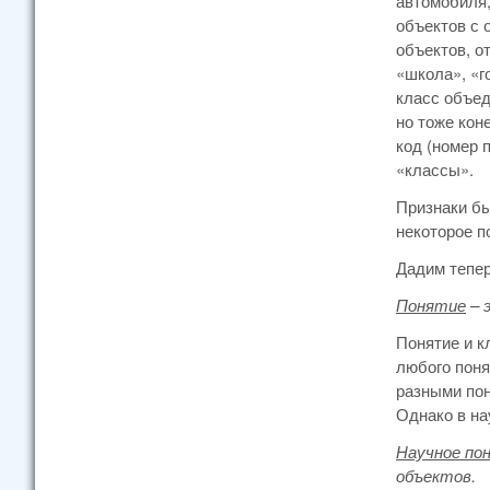
автомобиля,
объектов с 
объектов, о
«школа», «г
класс объед
но тоже кон
код (номер 
«классы».
Признаки бы
некоторое п
Дадим тепер
Понятие
– 
Понятие и к
любого поня
разными пон
Однако в на
Научное по
объектов.