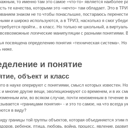
важным, то именно там это самое «что-то» является наиболее р
сть те качества, которыми это «нечто» там обладает. Это в ТР
ванием знаком не то чтобы понаслышке, постараюсь перенести 
ыми и широко используются, а в ТРИЗ, насколько я смог убедить
требуется пройти... в класс. Но только не школьный, а виртуаль
всевозможные логические манипуляции с разными понятиями. В 
ья посвящена определению понятия «техническая система». Но не
ь ниже.
деление и понятие
ятие, объект и класс
что в науке оперируют с понятиями, смысл которых известен. Но
к и многие другие вещи, эволюционируют со временем, и в их см
изменным или, во всяком случае, почти неизменным в течение в
зывается «границами понятия» - и это то самое, на что всегда 
ются в виду?
иду границы той группы объектов, которая объединяется этим п
доров, ребенок, птица, любовь, война, процесс, явление, развит