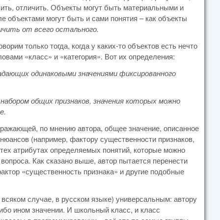
елить, отличить. Объекты могут быть материальными и
е объектами могут быть и сами понятия – как объекты
ичить от всего остального.
ворим только тогда, когда у каких-то объектов есть нечто
ловами «класс» и «категория». Вот их определения:
ладающих одинаковыми значениями фиксированного
набором общих признаков, значения которых можно
е.
ражающей, по мнению автора, общее значение, описанное
нюансов (например, фактору существенности признаков,
 тех атрибутах определяемых понятий, которые можно
 вопроса. Как сказано выше, автор пытается перенести
фактор «существенность признака» и другие подобные
 всяком случае, в русском языке) универсальным: автору
либо ином значении. И школьный класс, и класс