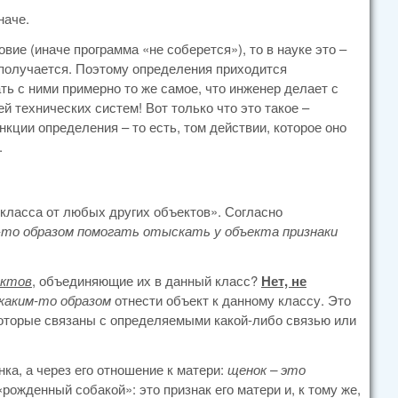
наче.
ие (иначе программа «не соберется»), то в науке это –
а получается. Поэтому определения приходится
ть с ними примерно то же самое, что инженер делает с
 технических систем! Вот только что это такое –
нкции определения – то есть, том действии, которое оно
.
класса от любых других объектов». Согласно
-то образом помогать отыскать у объекта признаки
ектов
, объединяющие их в данный класс?
Нет, не
каким-то образом
отнести объект к данному классу. Это
которые связаны с определяемыми какой-либо связью или
ка, а через его отношение к матери:
щенок – это
рожденный собакой»: это признак его матери и, к тому же,