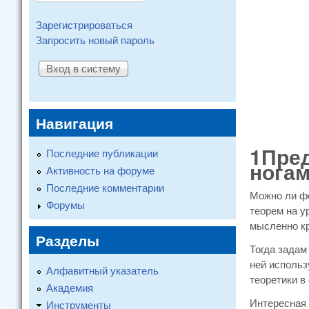
Зарегистрироваться
Запросить новый пароль
Навигация
1Пред
Последние публикации
нога
Активность на форуме
Последние комментарии
Можно ли фо
Форумы
теорем на у
мысленно кр
Разделы
Тогда задам
ней использ
Алфавитный указатель
теоретики в
Академия
Интересная 
Инструменты