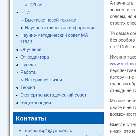
А начинать 
ZZLab
знаком, и к
НТИ
совсем, но 
Выставки новой техники
строгих опр
Научно техническая информация
То самое со
Научно-методический совет МА
без особого
ТРИЗ
его? Собств
Обучение
От редактора
Именно тако
www.metodol
Проекты
перспективн
Работа
автору – не
Истории из жизни
главным обр
Теория
отнюдь не т
Экспертно-методический совет
Многие ли и
Энциклопедия
сайте и не 
возможносте
Контакты
Вместе с те
metodolog1@yandex.ru
никак: это 