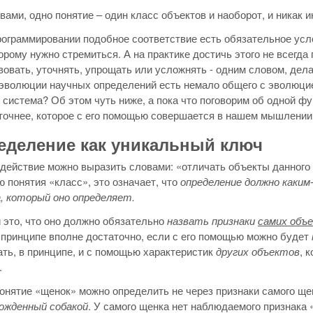
вами, одно понятие – один класс объектов и наоборот, и никак и
рограммировании подобное соответствие есть обязательное услов
торому нужно стремиться. А на практике достичь этого не всегд
овать, уточнять, упрощать или усложнять - одним словом, дела
 эволюции научных определений есть немало общего с эволюцией
 система? Об этом чуть ниже, а пока что поговорим об одной фу
точнее, которое с его помощью совершается в нашем мышлении
еделение как уникальный ключ
действие можно выразить словами: «отличать объекты данного 
 понятия «класс», это означает, что
определение должно каким
, который оно определяет.
 это, что оно должно обязательно
назвать признаки
самих объ
принципе вполне достаточно, если с его помощью можно будет
ть, в принципе, и с помощью характеристик
других объектов
, 
.
онятие «щенок» можно определить не через признаки самого щен
ожденный собакой
. У самого щенка нет наблюдаемого признака «