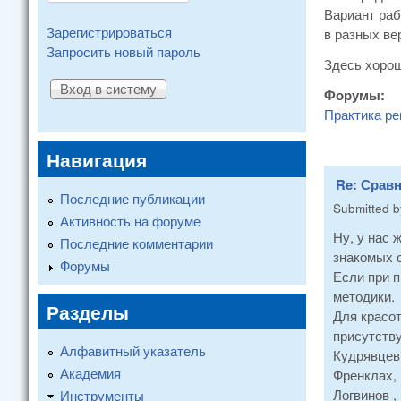
Вариант раб
Зарегистрироваться
в разных ве
Запросить новый пароль
Здесь хорош
Форумы:
Практика ре
Навигация
Re: Сравн
Последние публикации
Submitted 
Активность на форуме
Ну, у нас 
Последние комментарии
знакомых с
Форумы
Если при п
методики.
Разделы
Для красот
присутств
Алфавитный указатель
Кудрявцев
Академия
Френклах,
Логвинов ,
Инструменты