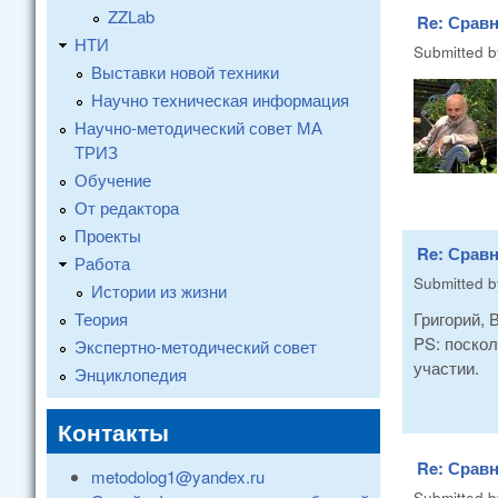
ZZLab
Re: Сравн
НТИ
Submitted 
Выставки новой техники
Научно техническая информация
Научно-методический совет МА
ТРИЗ
Обучение
От редактора
Проекты
Re: Сравн
Работа
Submitted 
Истории из жизни
Теория
Григорий, 
PS: поскол
Экспертно-методический совет
участии.
Энциклопедия
Контакты
Re: Сравн
metodolog1@yandex.ru
Submitted 