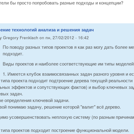
тели бы просто попробовать разные подходы и концепции?
ение технологий анализа и решения задач
by
Gregory Frenklach
on
пн, 27/02/2012 - 16:42
По поводу разных типов проектов я как раз могу дать более м
подходит.
Виды проектов и наиболее соответствующие им типы моделей
1. Имеется клубок взаимосвязанных задач разного уровня и ес
о типа проекта подходит подтроение дерева текущей реальност
ьных эффектов и сопутствующих фактов) и выбор ключевых зад
евых задач.
ые определения ключевой задачи.
вой понимаю задачу, решение которой "валит" всё дерево.
димо усовершенствовать неплохую систему (по разным причинам
 типа проектов подходит построение функциональной модели.