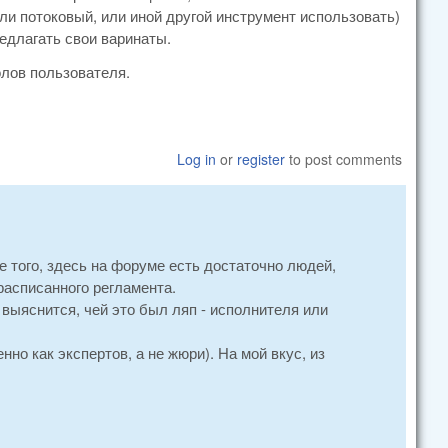
ли потоковый, или иной другой инструмент использовать)
едлагать свои варинаты.
олов пользователя.
Log in
or
register
to post comments
е того, здесь на форуме есть достаточно людей,
расписанного регламента.
 выяснится, чей это был ляп - исполнителя или
но как экспертов, а не жюри). На мой вкус, из