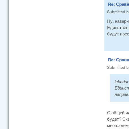
Re: Сравн
Submitted 
Ну, наверно
Единственн
будут пре
Re: Сравн
Submitted 
lebedur
Единст
направ
С общей ид
будет? Ска
многоэлем