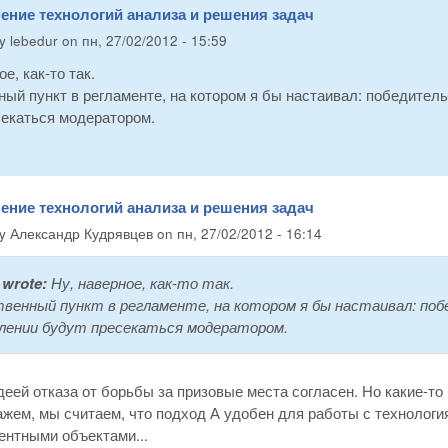
ение технологий анализа и решения задач
by
lebedur
on
пн, 27/02/2012 - 15:59
е, как-то так.
ый пункт в регламенте, на котором я бы настаивал: победител
секаться модератором.
ение технологий анализа и решения задач
by
Александр Кудрявцев
on
пн, 27/02/2012 - 16:14
wrote:
Ну, наверное, как-то так.
венный пункт в регламенте, на котором я бы настаивал: по
лении будут пресекаться модератором.
еей отказа от борьбы за призовые места согласен. Но какие-т
жем, мы считаем, что подход А удобен для работы с технология
ентными объектами...