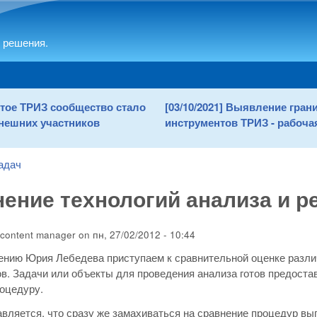
Skip to main content
 решения.
рытое ТРИЗ сообщество стало
[03/10/2021] Выявление гра
нешних участников
инструментов ТРИЗ - рабочая
адач
ение технологий анализа и р
content manager
on
пн, 27/02/2012 - 10:44
ению Юрия Лебедева приступаем к сравнительной оценке разл
в. Задачи или объекты для проведения анализа готов предост
оцедуру.
вляется, что сразу же замахиваться на сравнение процедур вы