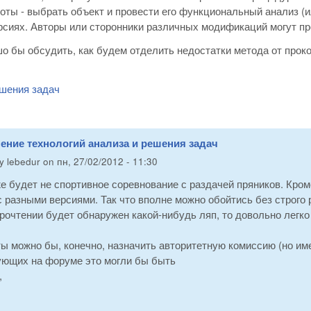
оты - выбрать объект и провести его функциональный анализ (и
рсиях. Авторы или сторонники различных модификаций могут пр
о бы обсудить, как будем отделить недостатки метода от прок
шения задач
ение технологий анализа и решения задач
by
lebedur
on
пн, 27/02/2012 - 11:30
же будет не спортивное соревнование с раздачей пряников. Кром
 разными версиями. Так что вполне можно обойтись без строго 
рочтении будет обнаружен какой-нибудь ляп, то довольно легко
ы можно бы, конечно, назначить авторитетную комиссию (но имен
ующих на форуме это могли бы быть
,