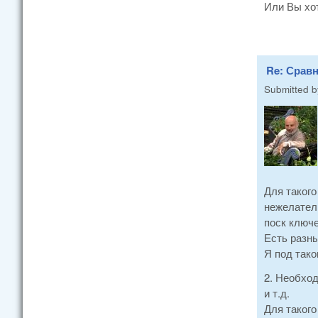
Или Вы хо
Re: Сравн
Submitted 
Для таког
нежелател
поск ключ
Есть разн
Я под тако
2. Необхо
и т.д.
Для такого