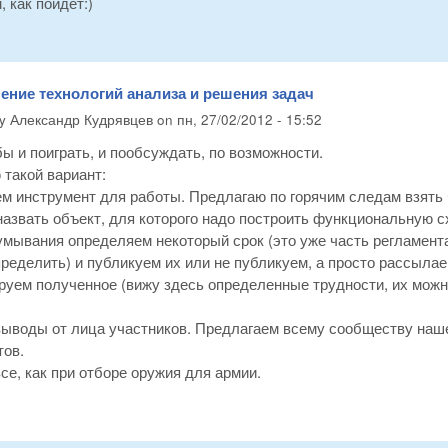
 как пойдёт:)
ение технологий анализа и решения задач
by
Александр Кудрявцев
on
пн, 27/02/2012 - 15:52
ы и поиграть, и пообсуждать, по возможности.
такой вариант:
ем инструмент для работы. Предлагаю по горячим следам взять
 назвать объект, для которого надо построить функциональную с
умывания определяем некоторый срок (это уже часть регламент
ределить) и публикуем их или не публикуем, а просто рассылае
руем полученное (вижу здесь определенные трудности, их можно
выводы от лица участников. Предлагаем всему сообществу наше
тов.
се, как при отборе оружия для армии.