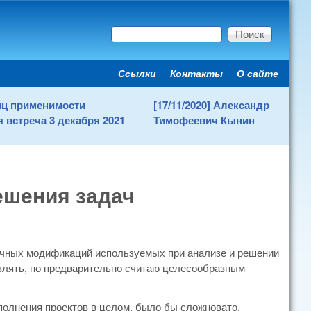
Поиск
Форма поиска
Ссылки
Контакты
О сайте
Secondary menu
ниц применимости
[17/11/2020] Александр
 встреча 3 декабря 2021
Тимофеевич Кынин
ешения задач
ичных модификаций используемых при анализе и решении
авлять, но предварительно считаю целесообразным
полнения проектов в целом, было бы сложновато.