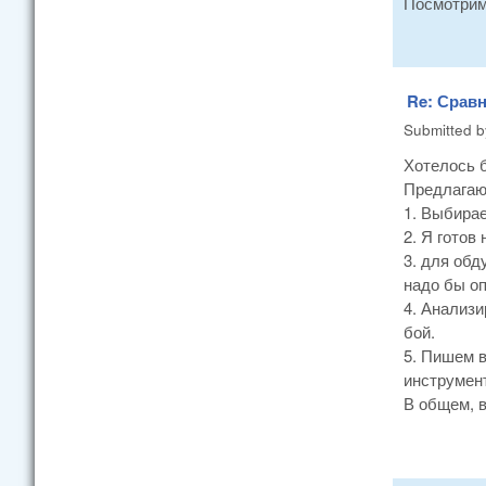
Посмотрим,
Re: Сравн
Submitted 
Хотелось б
Предлагаю 
1. Выбира
2. Я готов
3. для обд
надо бы оп
4. Анализи
бой.
5. Пишем 
инструмен
В общем, в