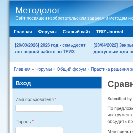
Методолог
Сайт посвящен изобретательским задачам и методам их
Main menu
Главная
Форумы
Старый сайт
TRIZ Journal
[20/03/2026] 2026 год - семьдесят
[23/04/2022] Зак
лет первой работе по ТРИЗ
доступным для в
Главная
»
Форумы
»
Общий форум
»
Практика решения з
You are here
Сравн
Вход
Submitted by
Имя пользователя
*
По предлож
инструменто
обсудить пр
Пароль
*
Мне предста