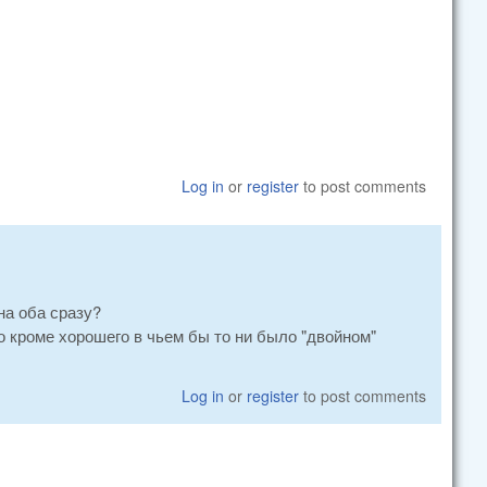
Log in
or
register
to post comments
на оба сразу?
го кроме хорошего в чьем бы то ни было "двойном"
Log in
or
register
to post comments