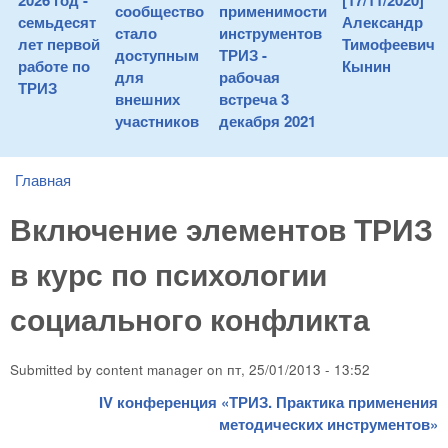
2026 год -
[17/11/2020]
сообщество
применимости
семьдесят
Александр
стало
инструментов
лет первой
Тимофеевич
доступным
ТРИЗ -
работе по
Кынин
для
рабочая
ТРИЗ
внешних
встреча 3
участников
декабря 2021
Главная
You are here
Включение элементов ТРИЗ
в курс по психологии
социального конфликта
Submitted by
content manager
on
пт, 25/01/2013 - 13:52
IV
конференция «ТРИЗ. Практика применения
методических инструментов»