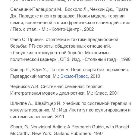
Сельвини-Палаццоли М., Босколо Л., Чеккин Дж., Прата
Дж. Парадокс и контрпарадокс: Новая модель терапии
семьи, вовлеченной в шизофреническое взаимодействие
/ Пер. с итал. - М.: «Когито-Центр», 2002
Фаер С. Приемы стратегий и тактики предвыборной
борьбы: PR-секреты общественных отношений.
«Ловушки» в конкурентной борьбе. Механизмы
политической карьеры, СПб: Изд. «Стольный град», 1998
Фишер Р., Юри У., Паттон Б. Переговоры без поражения.
Гарвардский метод, М.:
Эксмо-Пресс
, 2010
Черников А.В. Системная семенная терапия:
Интегративная модель диагностики, М.: Класс, 2001
Шлиппе А., Швайтцер Й. Учебник по системной терапии и
консультированию, М.: Изд Институт консультирования и
системных решений, 2011
Sharp, G. Nonviolent Action: A Research Guide, with Ronald
McCarthy, New York: Garland Publishers, 1997