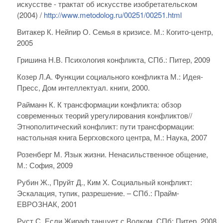
искусстве - трактат об искусстве изобретательском
(2004) /
http://www.metodolog.ru/00251/00251.html
Витакер К. Нейпир О. Семья в кризисе. М.: Когито-центр,
2005
Гришина Н.В. Психология конфликта, СПб.: Питер, 2009
Козер Л.А. Функции социального конфликта М.: Идея-
Пресс, Дом интеллектуал. книги, 2000.
Райманн К. К трансформации конфликта: обзор
современных теорий урегулирования конфликтов//
Этнополитический конфликт: пути трансформации:
настольная книга Бергховского центра, М.: Наука, 2007
Розенберг М. Язык жизни. Ненасильственное общение,
М.: София, 2009
Рубин Ж., Пруйт Д., Ким Х. Социальный конфликт:
Эскалация, тупик, разрешение. – СПб.: Прайм-
ЕВРОЗНАК, 2001
Руст С. Если Жираф танцует с Волком, СПб: Питер, 2008