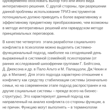
одновременно обосновать выбор того или иного вида
интегративного решения. С другой стороны, при разрешении
данной проблемы использование ТРИЗ-инструментов
потенциально должно приводить к более вариативному и
эффективному предметному преобразованию, чем возможны
в методе интегративных решений или гарвардском методе
принципиальных переговоров.
В качестве четвертого этапа разработки социального
конфликта в психологии можно выделить системно-
функциональный подход, наиболее на сегодняшний день
выраженный в системной (семейной) психотерапии (от
ранних исследований шизофрении группами Г. Бейтсона,
Д. Джексона и др. в Пало Альто и М. Палаццоли, Дж.Чекин и
др. в Милане). Для этого подхода характерно отношение к
конфликту как средству стабилизации системы (изначально
семьи, но на современном этапе подход распространен и на
другие социальные системы – прежде всего на бизнес-
структуры). Это характеризует данный подход как
направленный на анализ конфликта со стороны функции, а
не причин. Функцию могут выполнять – в терминологии