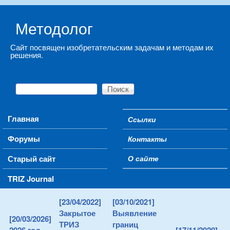
Skip to main content
Методолог
Сайт посвящен изобретательским задачам и методам их
решения.
Поиск
Форма поиска
Main menu
Главная
Ссылки
Secondary menu
Форумы
Контакты
Старый сайт
О сайте
TRIZ Journal
[23/04/2022]
[03/10/2021]
Закрытое
Выявление
[20/03/2026]
ТРИЗ
границ