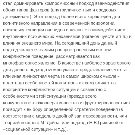
стал доминировать компромиссный подход взаимодействия
обоих типов факторов (внутриличностных и средовых
детерминант). Этот подход более всего характерен для
когнитивного направления в современной психологии,
поскольку когниции очевидно связаны с взаимодействием
внутренних психических механизмов (органов чувств и т.п.) и
влияния внешнего мира. На сегодняшний день данный
подход является самым распространенным и в нем
конфликтное поведение рассматривается как
многофакторное явление. В качестве наиболее характерного
для данного подхода можно указать представление, что та
или иная личностная черта (в самом широком смысле -
вплоть до особенностей когнитивных схем) влияет на
восприятие конфликтной ситуации и совместно с
особенностями этой ситуации (прежде всего
конкурентностью/кооперативностью и фрустрированностью)
приводит к выбору определенной стратегии поведения (в
соответствии с моделью двойной заинтересованности, или
теорией позднего М. Дойча, или подхода Н.В.Гришиной от
«социальной ситуации» и т.д.).