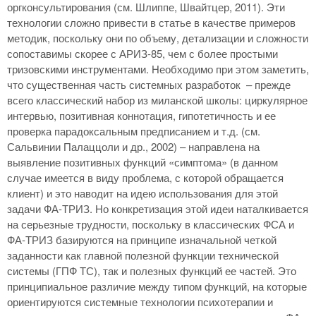
оргконсультирования (см. Шлиппе, Швайтцер, 2011). Эти
технологии сложно привести в статье в качестве примеров
методик, поскольку они по объему, детализации и сложности
сопоставимы скорее с АРИЗ-85, чем с более простыми
тризовскими инструментами. Необходимо при этом заметить,
что существенная часть системных разработок – прежде
всего классический набор из миланской школы: циркулярное
интервью, позитивная коннотация, гипотетичность и ее
проверка парадоксальным предписанием и т.д. (см.
Сальвинии Палаццоли и др., 2002) – направлена на
выявление позитивных функций «симптома» (в данном
случае имеется в виду проблема, с которой обращается
клиент) и это наводит на идею использования для этой
задачи ФА-ТРИЗ. Но конкретизация этой идеи наталкивается
на серьезные трудности, поскольку в классических ФСА и
ФА-ТРИЗ базируются на принципе изначальной четкой
заданности как главной полезной функции технической
системы (ГПФ ТС), так и полезных функций ее частей. Это
принципиальное различие между типом функций, на которые
ориентируются системные технологии психотерапии и