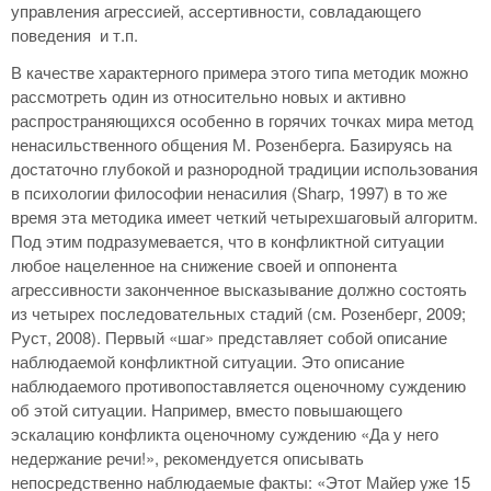
управления агрессией, ассертивности, совладающего
поведения и т.п.
В качестве характерного примера этого типа методик можно
рассмотреть один из относительно новых и активно
распространяющихся особенно в горячих точках мира метод
ненасильственного общения М. Розенберга. Базируясь на
достаточно глубокой и разнородной традиции использования
в психологии философии ненасилия (Sharp, 1997) в то же
время эта методика имеет четкий четырехшаговый алгоритм.
Под этим подразумевается, что в конфликтной ситуации
любое нацеленное на снижение своей и оппонента
агрессивности законченное высказывание должно состоять
из четырех последовательных стадий (см. Розенберг, 2009;
Руст, 2008). Первый «шаг» представляет собой описание
наблюдаемой конфликтной ситуации. Это описание
наблюдаемого противопоставляется оценочному суждению
об этой ситуации. Например, вместо повышающего
эскалацию конфликта оценочному суждению «Да у него
недержание речи!», рекомендуется описывать
непосредственно наблюдаемые факты: «Этот Майер уже 15