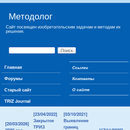
Skip to main content
Методолог
Сайт посвящен изобретательским задачам и методам их
решения.
Поиск
Форма поиска
Main menu
Главная
Ссылки
Secondary menu
Форумы
Контакты
Старый сайт
О сайте
TRIZ Journal
[23/04/2022]
[03/10/2021]
Закрытое
Выявление
[20/03/2026]
ТРИЗ
границ