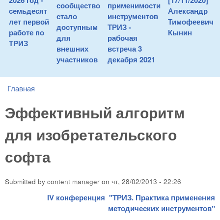
2026 год -
[17/11/2020]
сообщество
применимости
семьдесят
Александр
стало
инструментов
лет первой
Тимофеевич
доступным
ТРИЗ -
работе по
Кынин
для
рабочая
ТРИЗ
внешних
встреча 3
участников
декабря 2021
Главная
You are here
Эффективный алгоритм
для изобретательского
софта
Submitted by
content manager
on
чт, 28/02/2013 - 22:26
IV конференция "ТРИЗ. Практика применения
методических инструментов"