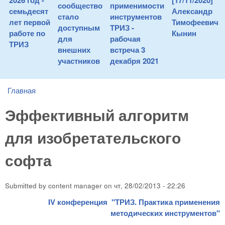
2026 год -
[17/11/2020]
сообщество
применимости
семьдесят
Александр
стало
инструментов
лет первой
Тимофеевич
доступным
ТРИЗ -
работе по
Кынин
для
рабочая
ТРИЗ
внешних
встреча 3
участников
декабря 2021
Главная
You are here
Эффективный алгоритм
для изобретательского
софта
Submitted by
content manager
on
чт, 28/02/2013 - 22:26
IV конференция "ТРИЗ. Практика применения
методических инструментов"