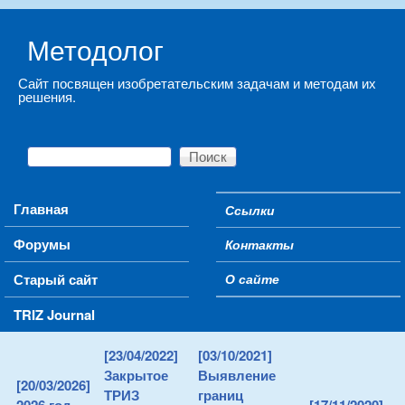
Skip to main content
Методолог
Сайт посвящен изобретательским задачам и методам их
решения.
Поиск
Форма поиска
Main menu
Главная
Ссылки
Secondary menu
Форумы
Контакты
Старый сайт
О сайте
TRIZ Journal
[23/04/2022]
[03/10/2021]
Закрытое
Выявление
[20/03/2026]
ТРИЗ
границ