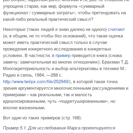
упрощена старая, как мир, формула «суммарный
функционал / суммарные затраты», чтобы претендовать на
какой-либо реальный практический смысл?
Некоторые (таких людей я знаю далеко не одного)
считают
(и, в общем, не то чтобы без оснований), что такая оценка
может иметь практический смысл только в случае
проведения конкретного исследования в конкретных
условиях. В частности,
в пример
приводится книга (снова
замечу: замечательная во многих отношениях): Брахман Т.Д.
Многокритериальность и выбор альтернативы в технике М.:
Радио и связь, 1984. —288 с.
http://www.twirpx.com/file/252949/
), в которой такая точка
зрения аргументируется многочисленными рассуждениями и
примерами – как реальными, так и малость
идеализированными, чуть «подретушированными», но
вполне жизненными.
Вот один из таких примеров (стр. 168):
Пример 5.1. Для исследования Марса проектируется