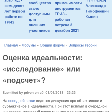
2026 год -
[17/11/2020]
сообщество
применимости
семьдесят
Александр
стало
инструментов
лет первой
Тимофеевич
доступным
ТРИЗ -
работе по
Кынин
для
рабочая
ТРИЗ
внешних
встреча 3
участников
декабря 2021
Главная
»
Форумы
»
Общий форум
»
Вопросы теории
You are here
Оценка идеальности:
«исследование» или
«подсчет»?
Submitted by
priven
on
сб, 01/06/2013 - 23:23
На
соседней ветке
ведется дискуссия про объективное и
субъективное в идеальности. При этот всплыл в очередной
раз вопрос, заданный ранее многими и не раз: не слишком ли