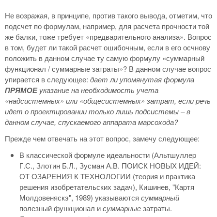
Не возражая, в принципе, против такого вывода, отметим, что
подсчет по формулам, например, для расчета прочности той
же балки, тоже требует «предварительного анализа». Вопрос
в том, будет ли такой расчет ошибочным, если в его осчнову
положить в данном случае ту самую формулу «суммарный
функционал / суммарные затраты»? В данном случае вопрос
упирается в следующее:
дает ли упомянутая формула
ПРЯМОЕ
указание на необходимость учета
«надсистемных» или «общесистемных» затрат, если речь
идет о проектировании только лишь подсистемы – в
данном случае, спускаемого аппарата марсохода?
Прежде чем отвечать на этот вопрос, замечу следующее:
В классической формуле идеальности (Альтшуллеp
Г.С., Злотин Б.Л., Зусман А.В. ПОИСК НОВЫХ ИДЕЙ:
ОТ ОЗАРЕНИЯ К ТЕХНОЛОГИИ (теория и практика
решения изобретательских задач), Кишинев, "Каpтя
Молдовеняскэ", 1989) указываются
суммарный
полезный функционал и
суммарные
затраты.