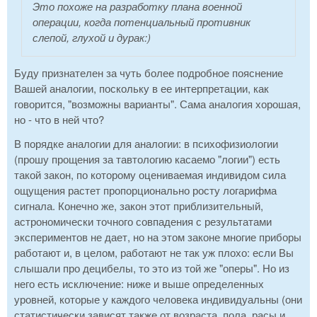
Это похоже на разработку плана военной
операции, когда потенциальный противник
слепой, глухой и дурак:)
Буду признателен за чуть более подробное пояснение
Вашей аналогии, поскольку в ее интерпретации, как
говорится, "возможны варианты". Сама аналогия хорошая,
но - что в ней что?
В порядке аналогии для аналогии: в психофизиологии
(прошу прощения за тавтологию касаемо "логии") есть
такой закон, по которому оцениваемая индивидом сила
ощущения растет пропорционально росту логарифма
сигнала. Конечно же, закон этот приблизительный,
астрономически точного совпадения с результатами
экспериментов не дает, но на этом законе многие приборы
работают и, в целом, работают не так уж плохо: если Вы
слышали про децибелы, то это из той же "оперы". Но из
него есть исключение: ниже и выше определенных
уровней, которые у каждого человека индивидуальны (они
статистически зависят также от возраста, пола, расы и