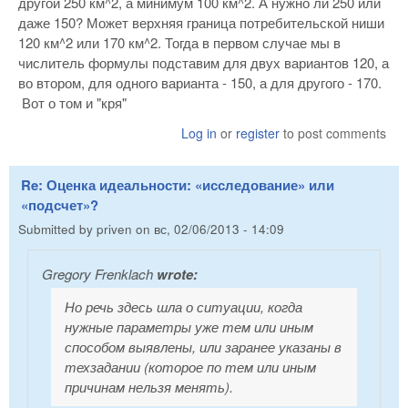
другой 250 км^2, а минимум 100 км^2. А нужно ли 250 или
даже 150? Может верхняя граница потребительской ниши
120 км^2 или 170 км^2. Тогда в первом случае мы в
числитель формулы подставим для двух вариантов 120, а
во втором, для одного варианта - 150, а для другого - 170.
Вот о том и "кря"
Log in
or
register
to post comments
Re: Оценка идеальности: «исследование» или
«подсчет»?
Submitted by
priven
on
вс, 02/06/2013 - 14:09
Gregory Frenklach
wrote:
Но речь здесь шла о ситуации, когда
нужные параметры уже тем или иным
способом выявлены, или заранее указаны в
техзадании (которое по тем или иным
причинам нельзя менять).