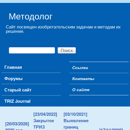
Skip to main content
Методолог
Сайт посвящен изобретательским задачам и методам их
решения.
Поиск
Форма поиска
Main menu
Главная
Ссылки
Secondary menu
Форумы
Контакты
Старый сайт
О сайте
TRIZ Journal
[23/04/2022]
[03/10/2021]
Закрытое
Выявление
[20/03/2026]
ТРИЗ
границ