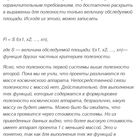
ограничительным требованиям, то достаточно раскрыть
в выражении для полезности только величину обследуемой
площади. Исходя из этого, можно записать
Fi
= S
f
(x
1, х2, …, xn
),
где S — величина обследуемой площади; f(x
1, х2, …, xn
)—
функция других частных критериев полезности.
Ясно, что полезность первой системы выше полезности
второй. Пока мы не учли, что проекты различаются по
массе космического аппарата. Непосредственной связи
полезности с массой нет. Действительно, для выполнения
тех функций, которые содержатся в формулировке
полезности космического аппарата, безразлично, какую
массу он будет иметь. Можно было бы ожидать, что
масса проявится через стоимость системы. Но из
приведенных данных видно, что более высокую стоимость
имеет аппарат проекта 1 с меньшей массой. Это и
понятно, так как для выполнения тех же функций в