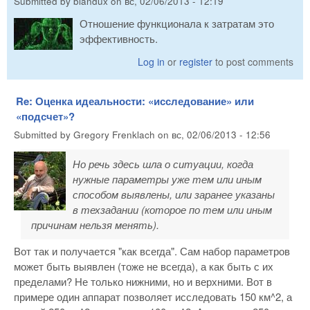
Submitted by
blandux
on
вс, 02/06/2013 - 12:19
Отношение функционала к затратам это
эффективность.
Log in
or
register
to post comments
Re: Оценка идеальности: «исследование» или
«подсчет»?
Submitted by
Gregory Frenklach
on
вс, 02/06/2013 - 12:56
Но речь здесь шла о ситуации, когда
нужные параметры уже тем или иным
способом выявлены, или заранее указаны
в техзадании (которое по тем или иным
причинам нельзя менять).
Вот так и получается "как всегда". Сам набор параметров
может быть выявлен (тоже не всегда), а как быть с их
пределами? Не только нижними, но и верхними. Вот в
примере один аппарат позволяет исследовать 150 км^2, а