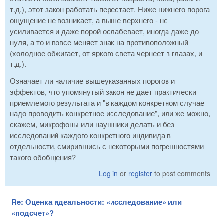
т.д.), этот закон работать перестает. Ниже нижнего порога
ощущение не возникает, а выше верхнего - не
усиливается и даже порой ослабевает, иногда даже до
нуля, а то и вовсе меняет знак на противоположный
(холодное обжигает, от яркого света чернеет в глазах, и
т.д.).
Означает ли наличие вышеуказанных порогов и
эффектов, что упомянутый закон не дает практически
приемлемого результата и "в каждом конкретном случае
надо проводить конкретное исследование", или же можно,
скажем, микрофоны или наушники делать и без
исследований каждого конкретного индивида в
отдельности, смирившись с некоторыми погрешностями
такого обобщения?
Log in
or
register
to post comments
Re: Оценка идеальности: «исследование» или
«подсчет»?