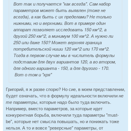
Вот так и получается "как всегда". Сам набор
параметров может быть выявлен (тоже не
всегда), а как быть с их пределами? Не только
нижними, но и верхними. Вот в примере один
аппарат позволяет исследовать 150 км^2, а
другой 250 км^2, а минимум 100 км^2. А нужно ли
250 или даже 150? Может верхняя граница
потребительской ниши 120 км^2 или 170 км^2.
Тогда в первом случае мы в числитель формулы
подставим для двух вариантов 120, а во втором,
для одного варианта - 150, а для другого - 170.
Вот о том и "кря"
Григорий, я ж разве спорю? Но сие, в моем представлении,
будет означать, что в формулу идеальности включили
не
те параметры
, которые надо было туда включить.
Например, вместо параметров, за которые идет
конкурентная борьба, включили туда параметры "must-
be", которые нет смысла повышать, но и понижать тоже
нельзя. А то и вовсе "реверсные" параметры, от