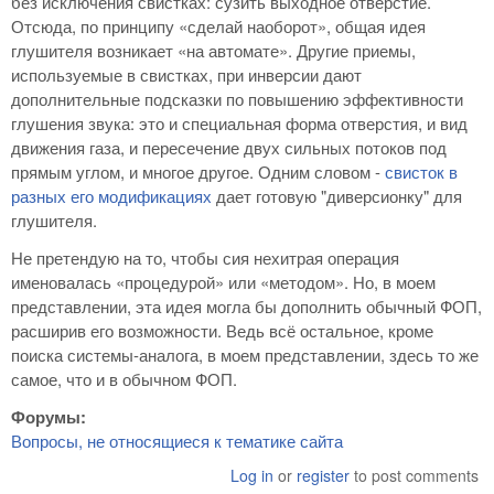
без исключения свистках: сузить выходное отверстие.
Отсюда, по принципу «сделай наоборот», общая идея
глушителя возникает «на автомате». Другие приемы,
используемые в свистках, при инверсии дают
дополнительные подсказки по повышению эффективности
глушения звука: это и специальная форма отверстия, и вид
движения газа, и пересечение двух сильных потоков под
прямым углом, и многое другое. Одним словом -
свисток в
разных его модификациях
дает готовую "диверсионку" для
глушителя.
Не претендую на то, чтобы сия нехитрая операция
именовалась «процедурой» или «методом». Но, в моем
представлении, эта идея могла бы дополнить обычный ФОП,
расширив его возможности. Ведь всё остальное, кроме
поиска системы-аналога, в моем представлении, здесь то же
самое, что и в обычном ФОП.
Форумы:
Вопросы, не относящиеся к тематике сайта
Log in
or
register
to post comments