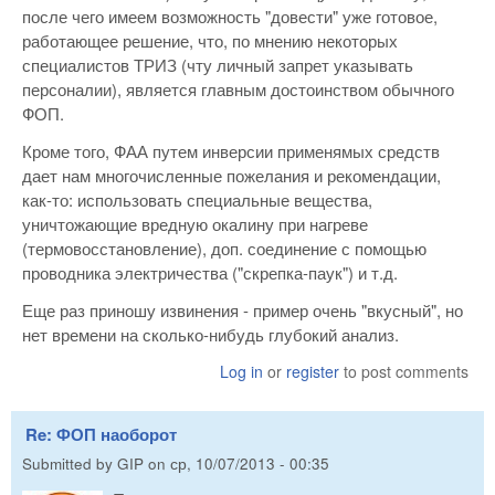
после чего имеем возможность "довести" уже готовое,
работающее решение, что, по мнению некоторых
специалистов ТРИЗ (чту личный запрет указывать
персоналии), является главным достоинством обычного
ФОП.
Кроме того, ФАА путем инверсии применямых средств
дает нам многочисленные пожелания и рекомендации,
как-то: использовать специальные вещества,
уничтожающие вредную окалину при нагреве
(термовосстановление), доп. соединение с помощью
проводника электричества ("скрепка-паук") и т.д.
Еще раз приношу извинения - пример очень "вкусный", но
нет времени на сколько-нибудь глубокий анализ.
Log in
or
register
to post comments
Re: ФОП наоборот
Submitted by
GIP
on
ср, 10/07/2013 - 00:35