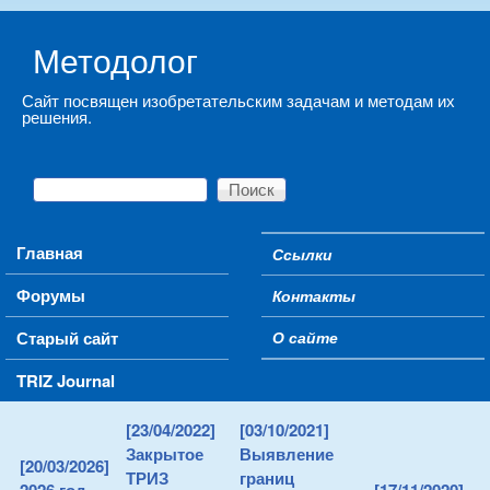
Skip to main content
Методолог
Сайт посвящен изобретательским задачам и методам их
решения.
Поиск
Форма поиска
Main menu
Главная
Ссылки
Secondary menu
Форумы
Контакты
Старый сайт
О сайте
TRIZ Journal
[23/04/2022]
[03/10/2021]
Закрытое
Выявление
[20/03/2026]
ТРИЗ
границ