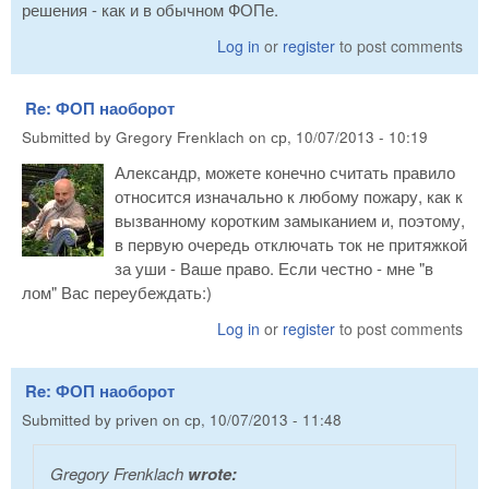
решения - как и в обычном ФОПе.
Log in
or
register
to post comments
Re: ФОП наоборот
Submitted by
Gregory Frenklach
on
ср, 10/07/2013 - 10:19
Александр, можете конечно считать правило
относится изначально к любому пожару, как к
вызванному коротким замыканием и, поэтому,
в первую очередь отключать ток не притяжкой
за уши - Ваше право. Если честно - мне "в
лом" Вас переубеждать:)
Log in
or
register
to post comments
Re: ФОП наоборот
Submitted by
priven
on
ср, 10/07/2013 - 11:48
Gregory Frenklach
wrote: