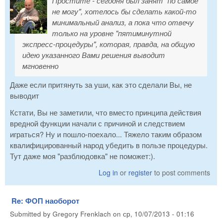
Простите - сегодня был занят "по самое
не могу", хотелось бы сделать какой-то
минимальный анализ, а пока что отвечу
только на уровне "пятиминутной
экспресс-процедуры", которая, правда, на общую
идею указанного Вами решения выводит
мгновенно
Даже если притянуть за уши, как это сделали Вы, не
выводит
Кстати, Вы не заметили, что вместо принципа действия
вредной функции начали с причиной и следствием
играться? Ну и пошло-поехало... Тяжело таким образом
квалифицированный народ убедить в пользе процедуры.
Тут даже моя "разблюдовка" не поможет:).
Log in
or
register
to post comments
Re: ФОП наоборот
Submitted by
Gregory Frenklach
on
ср, 10/07/2013 - 01:16