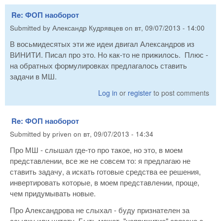
Re: ФОП наоборот
Submitted by
Александр Кудрявцев
on
вт, 09/07/2013 - 14:00
В восьмидесятых эти же идеи двигал Александров из
ВИНИТИ. Писал про это. Но как-то не прижилось. Плюс -
на обратных формулировках предлагалось ставить
задачи в МШ.
Log in
or
register
to post comments
Re: ФОП наоборот
Submitted by
priven
on
вт, 09/07/2013 - 14:34
Про МШ - слышал где-то про такое, но это, в моем
представлении, все же не совсем то: я предлагаю не
ставить задачу, а искать готовые средства ее решения,
инвертировать которые, в моем представлении, проще,
чем придумывать новые.
Про Александрова не слыхал - буду признателен за
ссылку или цитату. Быть может, "неприжитие" связано с