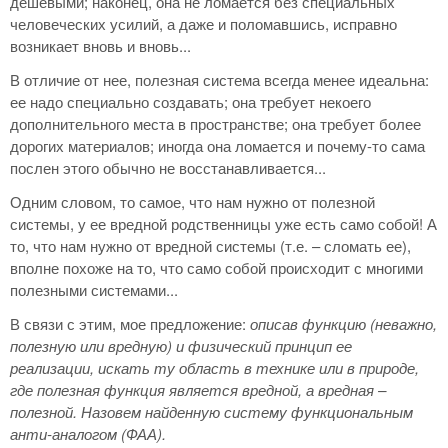
дешевыми; наконец, она не ломается без специальных
человеческих усилий, а даже и поломавшись, исправно
возникает вновь и вновь...
В отличие от нее, полезная система всегда менее идеальна:
ее надо специально создавать; она требует некоего
дополнительного места в пространстве; она требует более
дорогих материалов; иногда она ломается и почему-то сама
послен этого обычно не восстанавливается...
Одним словом, то самое, что нам нужно от полезной
системы, у ее вредной родственницы уже есть само собой! А
то, что нам нужно от вредной системы (т.е. – сломать ее),
вполне похоже на то, что само собой происходит с многими
полезными системами...
В связи с этим, мое предложение:
описав функцию (неважно,
полезную или вредную) и физический принцип ее
реализации, искать ту область в технике или в природе,
где полезная функция является вредной, а вредная –
полезной. Назовем найденную систему функциональным
анти-аналогом (ФАА).