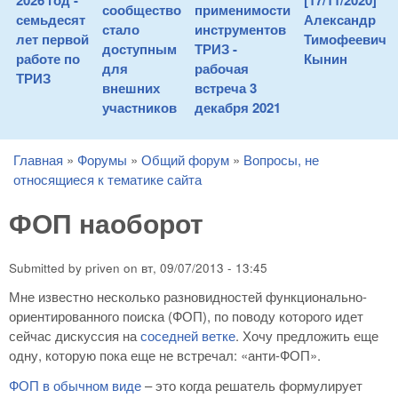
2026 год -
[17/11/2020]
сообщество
применимости
семьдесят
Александр
стало
инструментов
лет первой
Тимофеевич
доступным
ТРИЗ -
работе по
Кынин
для
рабочая
ТРИЗ
внешних
встреча 3
участников
декабря 2021
Главная
»
Форумы
»
Общий форум
»
Вопросы, не
You are here
относящиеся к тематике сайта
ФОП наоборот
Submitted by
priven
on
вт, 09/07/2013 - 13:45
Мне известно несколько разновидностей функционально-
ориентированного поиска (ФОП), по поводу которого идет
сейчас дискуссия на
соседней ветке
. Хочу предложить еще
одну, которую пока еще не встречал: «анти-ФОП».
ФОП в обычном виде
– это когда решатель формулирует