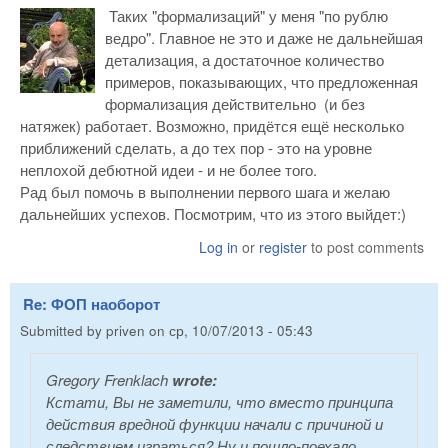
Таких "формализаций" у меня "по рублю
ведро". Главное не это и даже не дальнейшая
детализация, а достаточное количество
примеров, показывающих, что предложенная
формализация действительно (и без
натяжек) работает. Возможно, придётся ещё несколько
приближений сделать, а до тех пор - это на уровне
неплохой дебютной идеи - и не более того.
Рад был помочь в выполнении первого шага и желаю
дальнейших успехов. Посмотрим, что из этого выйдет:)
Log in
or
register
to post comments
Re: ФОП наоборот
Submitted by
priven
on
ср, 10/07/2013 - 05:43
Gregory Frenklach
wrote:
Кстати, Вы не заметили, что вместо принципа
действия вредной функции начали с причиной и
следствием играться? Ну и пошло-поехало...