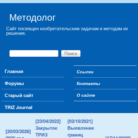
Skip to main content
Методолог
Сайт посвящен изобретательским задачам и методам их
решения.
Поиск
Форма поиска
Main menu
Главная
Ссылки
Secondary menu
Форумы
Контакты
Старый сайт
О сайте
TRIZ Journal
[23/04/2022]
[03/10/2021]
Закрытое
Выявление
[20/03/2026]
ТРИЗ
границ