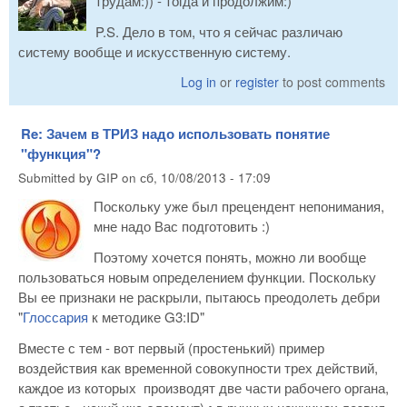
трудам:)) - тогда и продолжим:)
P.S. Дело в том, что я сейчас различаю
систему вообще и искусственную систему.
Log in
or
register
to post comments
Re: Зачем в ТРИЗ надо использовать понятие
"функция"?
Submitted by
GIP
on
сб, 10/08/2013 - 17:09
Поскольку уже был прецендент непонимания,
мне надо Вас подготовить :)
Поэтому хочется понять, можно ли вообще
пользоваться новым определением функции. Поскольку
Вы ее признаки не раскрыли, пытаюсь преодолеть дебри
"
Глоссария
к методике G3:ID"
Вместе с тем - вот первый (простенький) пример
воздействия как временной совокупности трех действий,
каждое из которых производят две части рабочего органа,