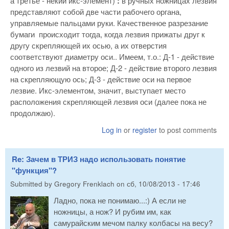
а третье - некий икс-элемент)
:
в ручных ножницах лезвия
представляют собой две части рабочего органа,
управляемые пальцами руки. Качественное разрезание
бумаги происходит тогда, когда лезвия прижаты друг к
другу скрепляющей их осью, а их отверстия
соответствуют диаметру оси.. Имеем, т.о.: Д-1 - действие
одного из лезвий на второе; Д-2 - действие второго лезвия
на скрепляющую ось; Д-3 - действие оси на первое
лезвие. Икс-элементом, значит, выступает место
расположения скрепляющей лезвия оси (далее пока не
продолжаю).
Log in
or
register
to post comments
Re: Зачем в ТРИЗ надо использовать понятие
"функция"?
Submitted by
Gregory Frenklach
on
сб, 10/08/2013 - 17:46
Ладно, пока не понимаю...:) А если не
ножницы, а нож? И рубим им, как
самурайским мечом палку колбасы на весу?