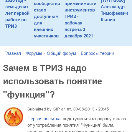
2026 год -
[17/11/2020]
сообщество
применимости
семьдесят
Александр
стало
инструментов
лет первой
Тимофеевич
доступным
ТРИЗ -
работе по
Кынин
для
рабочая
ТРИЗ
внешних
встреча 3
участников
декабря 2021
Главная
»
Форумы
»
Общий форум
»
Вопросы теории
You are here
Зачем в ТРИЗ надо
использовать понятие
"функция"?
Submitted by
GIP
on
пт, 09/08/2013 - 23:45
Первая попытка
подступиться к вопросу отказа
от употребления понятия "Функция" была
сделана при рассмотрении варианта перехода