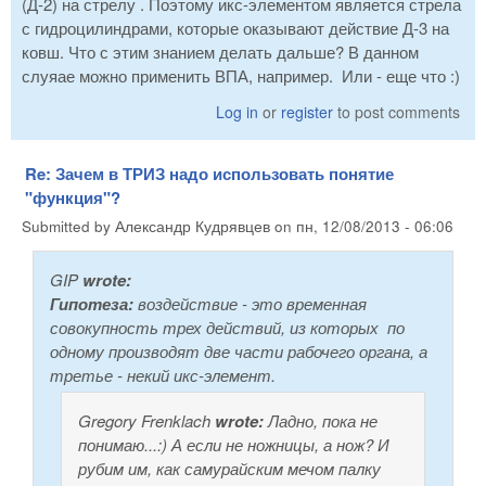
(Д-2) на стрелу . Поэтому икс-элементом является стрела
с гидроцилиндрами, которые оказывают действие Д-3 на
ковш. Что с этим знанием делать дальше? В данном
слуяае можно применить ВПА, например. Или - еще что :)
Log in
or
register
to post comments
Re: Зачем в ТРИЗ надо использовать понятие
"функция"?
Submitted by
Александр Кудрявцев
on
пн, 12/08/2013 - 06:06
GIP
wrote:
Гипотеза
:
воздействие - это временная
совокупность трех действий, из которых по
одному производят две части рабочего органа, а
третье - некий икс-элемент.
Gregory Frenklach
wrote:
Ладно, пока не
понимаю...:) А если не ножницы, а нож? И
рубим им, как самурайским мечом палку