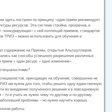
ем здесь построен по принципу «один прием рекомендует
ктуры ресурсов. Эта система стройна, прозрачна, и
 от «конкурирующих» с ней коллекций приемов, стандартов
тов ТРИЗ – можно использовать для обучения и
 и по содержанию на Приемы, открытые Альтшуллером.
вались как способы успешного разрешения различных
 прием = один ресурс + одно изменение».
 специалистами?
 специалистов, приходящих на обучение, совершенно не
ТРИЗ им нужна для того, чтобы решить одну-единственную
йти во внедрение полученного решения и в повседневную
 то и учить их нужно чему-то другому и по-другому.
 наболевшей проблемы – но нужно научить хорошо.
ологии работы.