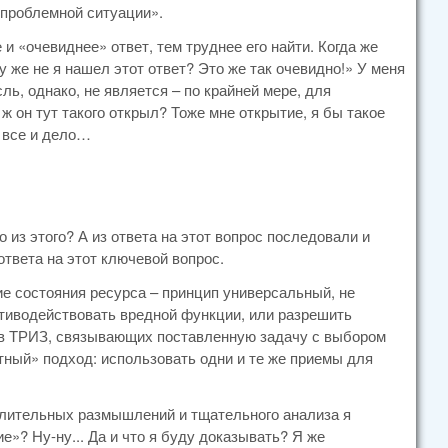
 проблемной ситуации».
 и «очевиднее» ответ, тем труднее его найти. Когда же
у же не я нашел этот ответ? Это же так очевидно!» У меня
ль, однако, не является – по крайней мере, для
 он тут такого открыл? Тоже мне открытие, я бы такое
о все и дело…
 из этого? А из ответа на этот вопрос последовали и
ответа на этот ключевой вопрос.
е состояния ресурса – принцип универсальный, не
отиводействовать вредной функции, или разрешить
к в ТРИЗ, связывающих поставленную задачу с выбором
ный» подход: использовать одни и те же приемы для
длительных размышлений и тщательного анализа я
ие»? Ну-ну... Да и что я буду доказывать? Я же