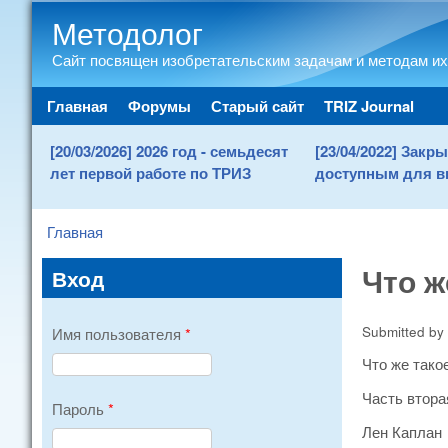
Методолог
Сайт посвящен изобретательским задачам и методам их
Main menu
Главная
Форумы
Старый сайт
TRIZ Journal
[20/03/2026] 2026 год - семьдесят
[23/04/2022] Зак
лет первой работе по ТРИЗ
доступным для в
Главная
You are here
Что ж
Вход
Submitted by
Имя пользователя
*
Что же тако
Часть втора
Пароль
*
Лен Каплан