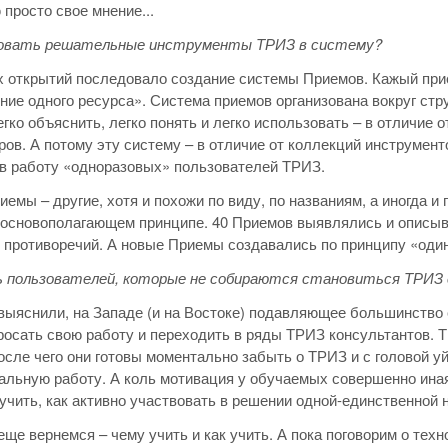
просто свое мнение...
зовать решательные инструменты ТРИЗ в систему?
х открытий последовало создание системы Приемов. Кажый при
ние одного ресурса». Система приемов организована вокруг стру
егко объяснить, легко понять и легко использовать – в отличие
ров. А потому эту систему – в отличие от коллекций инструмен
в работу «одноразовых» пользователей ТРИЗ.
риемы – другие, хотя и похожи по виду, по названиям, а иногда
 основополагающем принципе. 40 Приемов выявлялись и описы
 противоречий. А новые Приемы создавались по принципу «один
ь пользователей, которые не собираются становиться ТРИЗ
выяснили, на Западе (и на Востоке) подавляющее большинство
осать свою работу и переходить в ряды ТРИЗ консультантов. 
осле чего они готовы моментально забыть о ТРИЗ и с головой у
льную работу. А коль мотивация у обучаемых совершенно иная –
учить, как активно участвовать в решении одной-единственной
еще вернемся – чему учить и как учить. А пока поговорим о техн