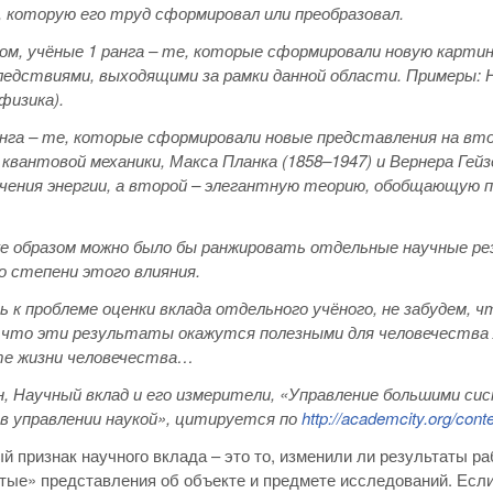
 которую его труд сформировал или преобразовал.
ом, учёные 1 ранга – те, которые сформировали новую картину
едствиями, выходящими за рамки данной области. Примеры: Нь
физика).
нга – те, которые сформировали новые представления на вто
квантовой механики, Макса Планка (1858–1947) и Вернера Гей
учения энергии, а второй – элегантную теорию, обобщающую п
е образом можно было бы ранжировать отдельные научные ре
о степени этого влияния.
 к проблеме оценки вклада отдельного учёного, не забудем, 
 что эти результаты окажутся полезными для человечества ли
те жизни человечества…
ин, Научный вклад и его измерители, «Управление большими с
 в управлении наукой», цитируется по
http
://academcity
.org
/cont
ый признак научного вклада – это то, изменили ли результаты р
ые» представления об объекте и предмете исследований. Если 