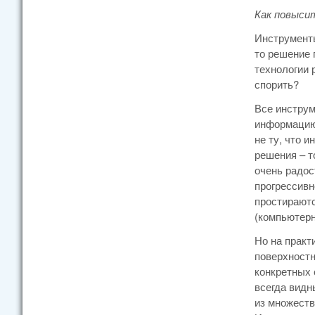
Как повыси
Инструменты
то решение 
технологии 
спорить?
Все инструм
информацию,
не ту, что 
решения – т
очень радос
прогрессивн
простираютс
(компьютерн
Но на практ
поверхностн
конкретных 
всегда видн
из множеств