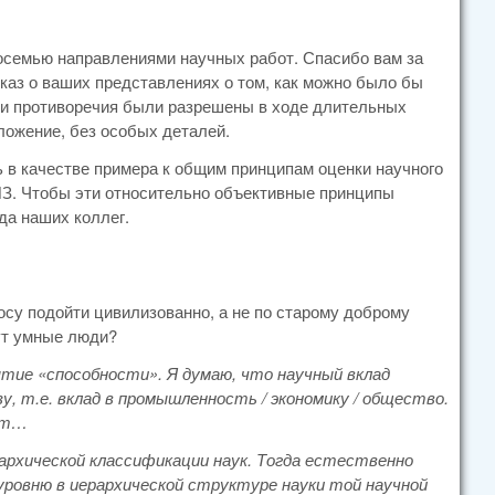
восемью направлениями научных работ. Спасибо вам за
каз о ваших представлениях о том, как можно было бы
эти противоречия были разрешены в ходе длительных
ложение, без особых деталей.
ть в качестве примера к общим принципам оценки научного
ИЗ. Чтобы эти относительно объективные принципы
да наших коллег.
осу подойти цивилизованно, а не по старому доброму
ут умные люди?
нятие «способности». Я думаю, что научный вклад
у, т.е. вклад в промышленность / экономику / общество.
ают…
рархической классификации наук. Тогда естественно
уровню в иерархической структуре науки той научной