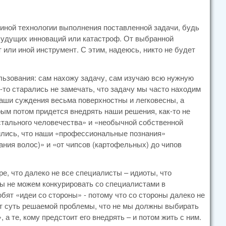
 иной технологии выполнения поставленной задачи, будь
будущих инноваций или катастроф. От выбранной
 или иной инструмент. С этим, надеюсь, никто не будет
ьзования: сам нахожу задачу, сам изучаю всю нужную
то старались не замечать, что задачу мы часто находим
наши суждения весьма поверхностны и легковесны, а
рым потом придется внедрять наши решения, как-то не
остального человечества» и «необычной собственной
ились, что наши «профессиональные познания»
ания волос)» и «от чипсов (картофельных) до чипов
ре, что далеко не все специалисты – идиоты, что
мы не можем конкурировать со специалистами в
бят «идеи со стороны» - потому что со стороны далеко не
ют суть решаемой проблемы, что не мы должны выбирать
а те, кому предстоит его внедрять – и потом жить с ним.