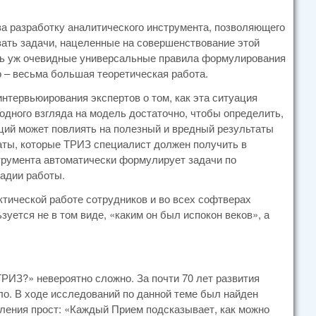
а разработку аналитического инструмента, позволяющего
ть задачи, нацеленные на совершенствование этой
оль уж очевидные универсальные правила формулирования
о – весьма большая теоретическая работа.
нтервьюирования экспертов о том, как эта ситуация
одного взгляда на модель достаточно, чтобы определить,
ций может повлиять на полезный и вредный результаты
ьтаты, которые ТРИЗ специалист должен получить в
струмента автоматически формулирует задачи по
адии работы.
актической работе сотрудников и во всех софтверах
зуется не в том виде, «каким он был испокон веков», а
ТРИЗ?» невероятно сложно. За почти 70 лет развития
ло. В ходе исследований по данной теме был найден
вления прост: «Каждый Прием подсказывает, как можно