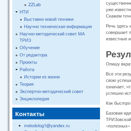
существенне
ZZLab
уже известн
НТИ
Скажем точне
Выставки новой техники
Речь здесь 
Научно техническая информация
совершает п
Научно-методический совет МА
известные и
ТРИЗ
Обучение
Резул
От редактора
Проекты
Опишу вкрат
Работа
Все эти рез
Истории из жизни
свою успешн
Теория
означает, ч
Экспертно-методический совет
успешно исп
Энциклопедия
Как быстро
Контакты
Базовая иде
ТРИЗовской 
metodolog1@yandex.ru
«полезных» 