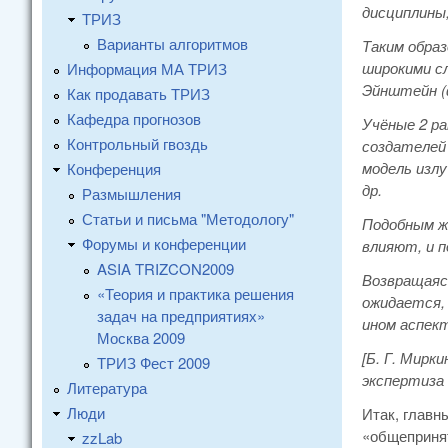
дисциплины,
ТРИЗ
Варианты алгоритмов
Таким образ
широкими сл
Информация МА ТРИЗ
Эйнштейн (
Как продавать ТРИЗ
Кафедра прогнозов
Учёные 2 ра
Контрольный гвоздь
создателей 
модель изл
Конференция
др.
Размышления
Статьи и письма "Методологу"
Подобным ж
Форумы и конференции
влияют, и п
ASIA TRIZCON2009
Возвращаясь
«Теория и практика решения
ожидается,
задач на предприятиях»
ином аспек
Москва 2009
[Б. Г. Мирк
ТРИЗ Фест 2009
экспертиза
Литература
Люди
Итак, главн
«общепринят
zzLab