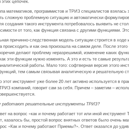
 этих цепочек.
па математиков, программистов и ТРИЗ специалистов взялась з
ть сложную проблемную ситуацию и автоматически формулирова
ля создания такого инструмента потребовалось выявить не ст
исимости от того, как функция связана с другими функциями. Эт
ная причинно-следственная модель ситуации строится в ходе и
 происходить и как она произошла на самом деле. После этого 
воречия делают проблему неразрешимой, изменение каких функ
 как эти функции нужно изменять. А это и есть те самые резул
аналитической работы. Мало того: софтверная версия этого ин
функций, тем самым связывая аналитическую и решательную ст
то этот инструмент уже более 20 лет активно используется в пр
ТРИЗ компаний, говорит сам за себя. Причем – заметим – исполь
овершенствуется.
му работают решательные инструменты ТРИЗ?
вет на вопрос «как и почему работает тот или иной инструмент 
т, казалось бы, простой вопрос внятных ответов было очень ма
прос «Как и почему работают Приемы?». Ответ оказался до уди