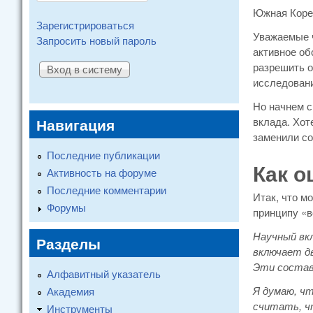
Южная Коре
Зарегистрироваться
Уважаемые ч
Запросить новый пароль
активное об
разрешить о
исследовани
Но начнем с
Навигация
вклада. Хот
заменили со
Последние публикации
Как о
Активность на форуме
Последние комментарии
Итак, что м
Форумы
принципу «в
Научный вкл
Разделы
включает дв
Эти состав
Алфавитный указатель
Я думаю, чт
Академия
считать, ч
Инструменты