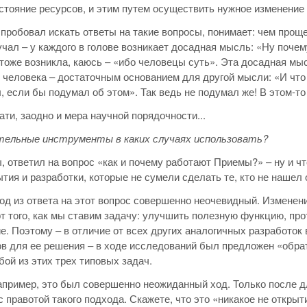
стояние ресурсов, и этим путем осуществить нужное изменение
м пробовал искать ответы на такие вопросы, понимает: чем проще
учал – у каждого в голове возникает досадная мысль: «Ну почем
, тоже возникла, каюсь – «ибо человецы суть». Эта досадная мыс
 человека – достаточным основанием для другой мысли: «И что ж
, если бы подумал об этом». Так ведь не подумал же! В этом-т
ати, заодно и мера научной порядочности...
тельные инструменты в каких случаях использовать?
, ответил на вопрос «как и почему работают Приемы?» – ну и что
ытия и разработки, которые не сумели сделать те, кто не нашел 
д из ответа на этот вопрос совершенно неочевидный. Изменени
т того, как мы ставим задачу: улучшить полезную функцию, пр
е. Поэтому – в отличие от всех других аналогичных разработо
в для ее решения – в ходе исследований был предложен «обрат
ой из этих трех типовых задач.
апример, это был совершенно неожиданный ход. Только после 
с правотой такого подхода. Скажете, что это «никакое не открыт