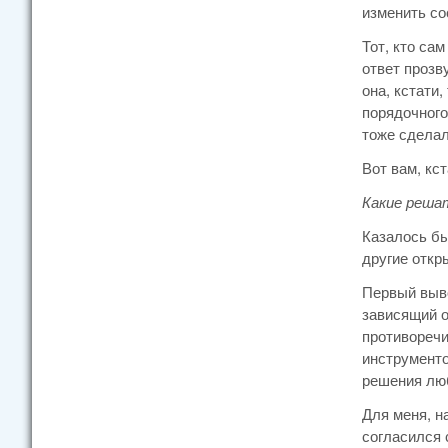
изменить со
Тот, кто са
ответ прозв
она, кстати
порядочного
тоже сделал
Вот вам, кст
Какие реша
Казалось бы
другие откр
Первый выво
зависящий о
противоречи
инструменто
решения люб
Для меня, н
согласился 