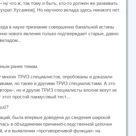
ну что ж, так тому и быть, кто-то должен же развивать
рат Хусаинов]. Но научного вклада здесь никакого нет.
ногда в науке признание совершенно банальной истины
нно нового явления только подтверждает старые, давно
вкладом...
нным ранее темам.
ку многих ТРИЗ специалистов, опробованы и доказали
иками, но также и другими ТРИЗ специалистами. А это
автора», но и другие ТРИЗ специалисты вполне могут их
этот простой лакмусовый тест...
ций?
уаций, была впервые доведена до сведения широкой
алась в объединении причинно-следственной цепочки
, и в выявлении «противоречивой функции» на