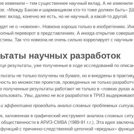
е изменили – тем существеннее научный вклад. А не изменили – 
ое. «Между Бахом и шарманщиком кто-то тоже должен быть» [Шух
е: вклад, конечно же есть, но не научный, а какой-то другой.
идет не о «новизне». Новизна хороша только в изобретениях. И
олный переворот в представлениях. А иногда открытие соверше
стины. Так что новизна не очень сильно коррелирует с научным 
ьтаты научных разработок
це результаты, уже полученные в ходе исследований по описа
ультаты не только получены на бумаге, но и внедрены в практи
ость во множестве проектов, проведенных не только разработч
то полученные результаты работают не только в «ловких руках 
ользовать. Увы, далеко не все разработки в ТРИЗ выдерживают 
 и эффективно проводить анализ сложных проблемных ситуа
я, заложенная в графический инструмент анализа сложных сит
общественности в АРИЗ-СМВА (1989-91 г.г.). Эта идея заключ
функций с причинно-следственной цепочкой «вредных» функций