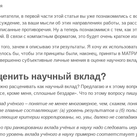
я
итатели, в первой части этой статьи вы уже познакомились с 
суждение, за ваши мысли об этих направлениях работы, за расс
писанные противоречия. Ну а теперь познакомимся с тем, как 
й. В связи с компактным форматом, это будет очень краткое из
 того, зачем я описываю эти результаты. Я хочу их использова
елось бы, чтобы эти принципы были, наконец, приняты в МАТР
вершенно субъективные личные мнения в оценке научного вкла
ценить научный вклад?
ожно расценивать как научный вклад? Предлагаю и к этому вопр
се, кроме меня, сплошные бездари». Что по этому вопросу пиш
ад учёного – понятие не менее многомерное, чем, скажем, по
е главные составляющие: (а) уровень результатов и (б) польз
ляющие критерии коррелированы, но, увы, далеко не совпад
о при ранжировании вклада учёных в науку надо следовать ие
то уровень вклада учёного в науку примерно соответствует 