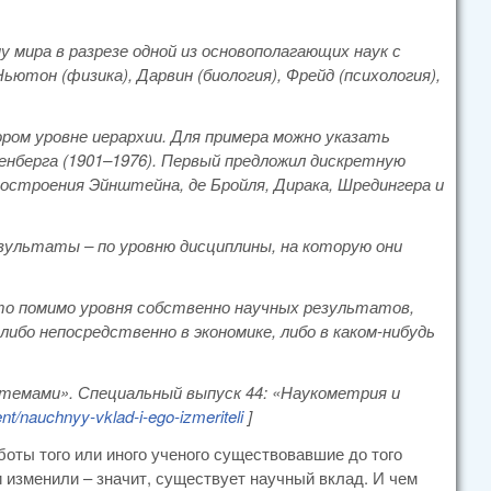
 мира в разрезе одной из основополагающих наук с
ютон (физика), Дарвин (биология), Фрейд (психология),
ром уровне иерархии. Для примера можно указать
зенберга (1901–1976). Первый предложил дискретную
остроения Эйнштейна, де Бройля, Дирака, Шредингера и
зультаты – по уровню дисциплины, на которую они
что помимо уровня собственно научных результатов,
бо непосредственно в экономике, либо в каком-нибудь
истемами». Специальный выпуск 44: «Наукометрия и
ent
/nauchnyy
-vklad
-i
-ego
-izmeriteli
]
аботы того или иного ученого существовавшие до того
изменили – значит, существует научный вклад. И чем