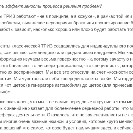
ть эффективность процесса решения проблем?
 ТРИЗ работают «не в принципе, а в кожухе», в рамках той или
проблемы, выявление первопричин брака или прогнозирование 
работы зависит, насколько хорошо или плохо будет работать тот
енты классической ТРИЗ создавались для индивидуального пол
 сам решаю, сам внедряю или продавливаю внедрение. Мы как-
информацию изучаем весьма поверхностно – а потому зачастую 
о ли банальны, то ли сверх-радикальны, что специалисты, кото
тно их воспринимают. Мы все это относили на счет «косности 
ости». Мы чувствовали себя «впереди планеты всей». Мы горд
я «от щеток (в генераторе автомобиля) до щеток (для причесыв
ых)».
ике оказалось, что мы – не самые передовые и крутые в этом ми
ых знаний не хватает для более-менее серьезной работы, что 
сферах деятельности. Оказалось, что не зря специалисты не лю
ы многие очень важные нюансы и условия, которые круто меня
а решений «то самое, которое будет наилучшим здесь и сейчас», 