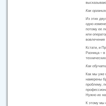
высказываю 
Как органи
Из этих дву
одно измене
потому ее л
или операто
вовлечения 
Кстати, и П
Разница – в
технических
Как обучат
Как мы уже 
намерены бр
проблему, п
профессиона
Нужно их на
К этому мы 