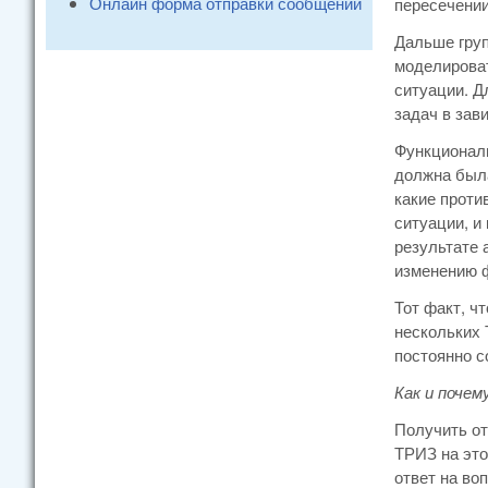
Онлайн форма отправки сообщений
пересечении
Дальше груп
моделирова
ситуации. Д
задач в зав
Функциональ
должна была
какие проти
ситуации, и
результате 
изменению 
Тот факт, ч
нескольких 
постоянно с
Как и поче
Получить от
ТРИЗ на это
ответ на во