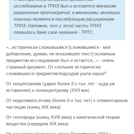
исследования в ТРИЗ был и остается механизм
разрешения противоречий, а механизмы эволюции
техники являются последующим расширением
ТРИЗ. Напомню, что у этой части ТРИЗ
появилось даже свое название - ТРТС.
«...исторически
сложившимся
[сложившимся - моё
добавление, думаю, не исказившее текст] основным
предметом исследования был и остается...» - очень
странный аргумент. От скольких исторически
сложившихся предметов/подходов ушла наука?
От геоцентризма (царил более 2-х тыс лет - куда уж
историчнее) к гелиоцентризму (ХVII век)
От неделимого атома (более 2-х тыс лет) к элементарным
частицам (конец XIX века)
От теплорода (конец XVIII века) к кинетической теории
вещества (середина XIX века)
От планетарной модели атома Резерфорда (1911 г.,