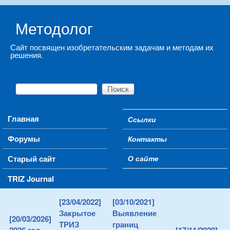
Skip to main content
Методолог
Сайт посвящен изобретательским задачам и методам их
решения.
Поиск
Форма поиска
Main menu
Главная
Ссылки
Secondary menu
Форумы
Контакты
Старый сайт
О сайте
TRIZ Journal
[23/04/2022]
[03/10/2021]
Закрытое
Выявление
[20/03/2026]
ТРИЗ
границ