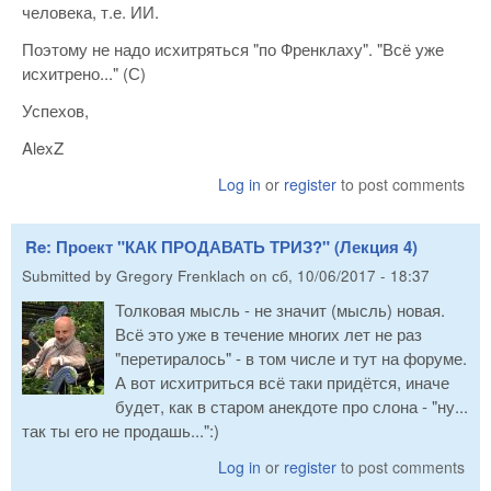
человека, т.е. ИИ.
Поэтому не надо исхитряться "по Френклаху". "Всё уже
исхитрено..." (С)
Успехов,
AlexZ
Log in
or
register
to post comments
Re: Проект "КАК ПРОДАВАТЬ ТРИЗ?" (Лекция 4)
Submitted by
Gregory Frenklach
on
сб, 10/06/2017 - 18:37
Толковая мысль - не значит (мысль) новая.
Всё это уже в течение многих лет не раз
"перетиралось" - в том числе и тут на форуме.
А вот исхитриться всё таки придётся, иначе
будет, как в старом анекдоте про слона - "ну...
так ты его не продашь...":)
Log in
or
register
to post comments