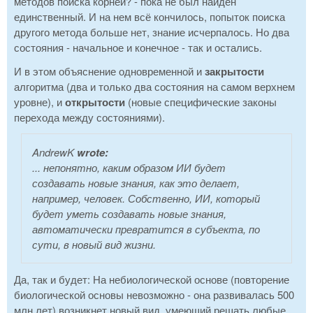
методов поиска корней? - пока не был найден
единственный. И на нем всё кончилось, попыток поиска
другого метода больше нет, знание исчерпалось. Но два
состояния - начальное и конечное - так и остались.
И в этом объяснение одновременной и
закрытости
алгоритма (два и только два состояния на самом верхнем
уровне), и
открытости
(новые специфические законы
перехода между состояниями).
AndrewK
wrote:
... непонятно, каким образом ИИ будет
создавать новые знания, как это делает,
например, человек. Собственно, ИИ, который
будет уметь создавать новые знания,
автоматически превратится в субъекта, по
сути, в новый вид жизни.
Да, так и будет: На небиологической основе (повторение
биологической основы невозможно - она развивалась 500
млн лет) возникнет новый вид, умеющий решать любые