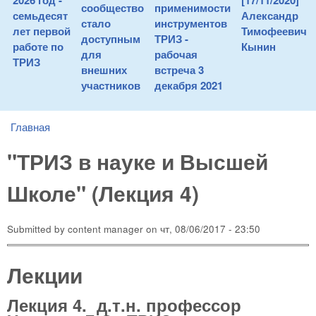
2026 год -
[17/11/2020]
сообщество
применимости
семьдесят
Александр
стало
инструментов
лет первой
Тимофеевич
доступным
ТРИЗ -
работе по
Кынин
для
рабочая
ТРИЗ
внешних
встреча 3
участников
декабря 2021
Главная
You are here
"ТРИЗ в науке и Высшей
Школе" (Лекция 4)
Submitted by
content manager
on
чт, 08/06/2017 - 23:50
Лекции
Лекция 4. д.т.н. профессор