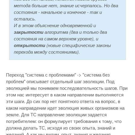
метода больше нет, знание исчерпалось. Но два
состояния - начальное и конечное - так и
остались.
И в этом объяснение одновременной и
закрытости
алгоритма (два и только два
состояния на самом верхнем уровне), и
открытости
(новые специфические законы
перехода между состояниями).
Переход "система с проблемами" -> "система без
проблем" описывает отдельный шаг эволюции. Под
эволюцией мы понимаем последовательность шагов. При
этом нас интересует в каком направлении выполняются
эти шаги. До сих пор нет понятного ответа на вопрос, в
каком направдении идет эволюция живых организмов на
земле. Для ТС направление эволюции задается
потребителем: он формулирует требования к тому, что
должна делать ТС, исходя из своих опыта, знаний и
желаний. А как мы видим, опыт, знания и желания