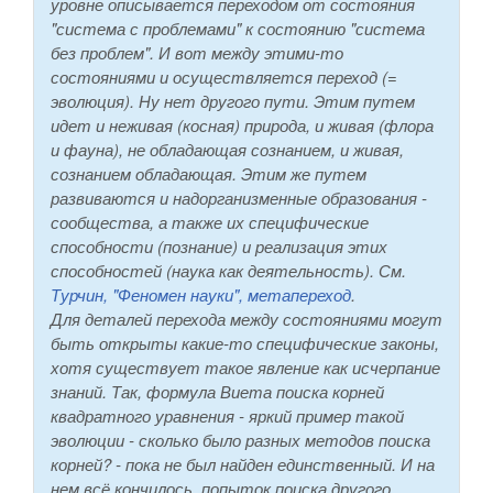
уровне описывается переходом от состояния
"система с проблемами" к состоянию "система
без проблем". И вот между этими-то
состояниями и осуществляется переход (=
эволюция). Ну нет другого пути. Этим путем
идет и неживая (косная) природа, и живая (флора
и фауна), не обладающая сознанием, и живая,
сознанием обладающая. Этим же путем
развиваются и надорганизменные образования -
сообщества, а также их специфические
способности (познание) и реализация этих
способностей (наука как деятельность). См.
Турчин, "Феномен науки", метапереход
.
Для деталей перехода между состояниями могут
быть открыты какие-то специфические законы,
хотя существует такое явление как исчерпание
знаний. Так, формула Виета поиска корней
квадратного уравнения - яркий пример такой
эволюции - сколько было разных методов поиска
корней? - пока не был найден единственный. И на
нем всё кончилось, попыток поиска другого