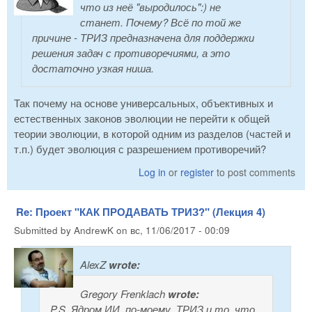
что из неё "выродилось":) не
станет. Почему? Всё по той же
причине - ТРИЗ предназначена для поддержки
решения задач с противоречиями, а это
достаточно узкая ниша.
Так почему на основе универсальных, объективных и
естественных законов эволюции не перейти к общей
теории эволюции, в которой одним из разделов (частей и
т.п.) будет эволюция с разрешением противоречий?
Log in
or
register
to post comments
Re: Проект "КАК ПРОДАВАТЬ ТРИЗ?" (Лекция 4)
Submitted by
AndrewK
on
вс, 11/06/2017 - 00:09
AlexZ
wrote:
Gregory Frenklach
wrote:
P.S. Ядром ИИ, по-моему, ТРИЗ и то, что