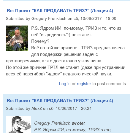
Re: Проект "КАК ПРОДАВАТЬ ТРИЗ?" (Лекция 4)
Submitted by
Gregory Frenklach
on
сб, 10/06/2017 - 19:00
P.S. Ядром ИИ, по-моему, ТРИЗ и то, что из
неё "выродилось":) не станет.
Почему?
Всё по той же причине - ТРИЗ предназначена
для поддержки решения задач с
противоречиями, а это достаточно узкая ниша.
По этой же причине ТРТЛ не станет (даже при устранении
всех её перегибов) "ядром" педагогогической науки.
Log in
or
register
to post comments
Re: Проект "КАК ПРОДАВАТЬ ТРИЗ?" (Лекция 4)
Submitted by
AlexZ
on
сб, 10/06/2017 - 20:24
Gregory Frenklach
wrote:
P.S. Ядром ИИ, по-моему, ТРИЗ и то,