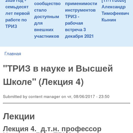
2026 год -
[17/11/2020]
сообщество
применимости
семьдесят
Александр
стало
инструментов
лет первой
Тимофеевич
доступным
ТРИЗ -
работе по
Кынин
для
рабочая
ТРИЗ
внешних
встреча 3
участников
декабря 2021
Главная
You are here
"ТРИЗ в науке и Высшей
Школе" (Лекция 4)
Submitted by
content manager
on
чт, 08/06/2017 - 23:50
Лекции
Лекция 4. д.т.н. профессор