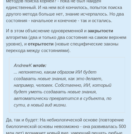
методов поиска корней? - пока не был найден
единственный. И на нем всё кончилось, попыток поиска
другого метода больше нет, знание исчерпалось. Но два
состояния - начальное и конечное - так и остались.
И в этом объяснение одновременной и
закрытости
алгоритма (два и только два состояния на самом верхнем
уровне), и
открытости
(новые специфические законы
перехода между состояниями).
AndrewK
wrote:
... непонятно, каким образом ИИ будет
создавать новые знания, как это делает,
например, человек. Собственно, ИИ, который
будет уметь создавать новые знания,
автоматически превратится в субъекта, по
сути, в новый вид жизни.
Да, так и будет: На небиологической основе (повторение
биологической основы невозможно - она развивалась 500
млн лет) возникнет новый вид, умеющий решать любые