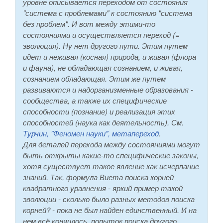
уровне описывается переходом от состояния
"система с проблемами" к состоянию "система
без проблем". И вот между этими-то
состояниями и осуществляется переход (=
эволюция). Ну нет другого пути. Этим путем
идет и неживая (косная) природа, и живая (флора
и фауна), не обладающая сознанием, и живая,
сознанием обладающая. Этим же путем
развиваются и надорганизменные образования -
сообщества, а также их специфические
способности (познание) и реализация этих
способностей (наука как деятельность). См.
Турчин, "Феномен науки", метапереход
.
Для деталей перехода между состояниями могут
быть открыты какие-то специфические законы,
хотя существует такое явление как исчерпание
знаний. Так, формула Виета поиска корней
квадратного уравнения - яркий пример такой
эволюции - сколько было разных методов поиска
корней? - пока не был найден единственный. И на
нем всё кончилось, попыток поиска другого