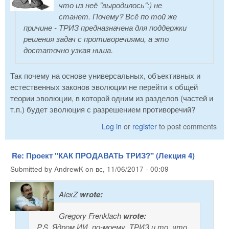
что из неё "выродилось":) не
станет. Почему? Всё по той же
причине - ТРИЗ предназначена для поддержки
решения задач с противоречиями, а это
достаточно узкая ниша.
Так почему на основе универсальных, объективных и
естественных законов эволюции не перейти к общей
теории эволюции, в которой одним из разделов (частей и
т.п.) будет эволюция с разрешением противоречий?
Log in
or
register
to post comments
Re: Проект "КАК ПРОДАВАТЬ ТРИЗ?" (Лекция 4)
Submitted by
AndrewK
on
вс, 11/06/2017 - 00:09
AlexZ
wrote:
Gregory Frenklach
wrote:
P.S. Ядром ИИ, по-моему, ТРИЗ и то, что