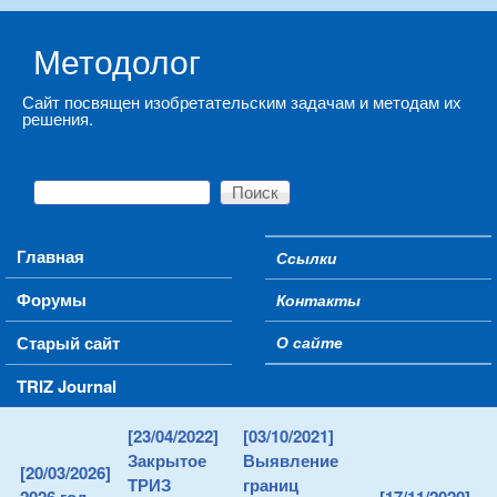
Skip to main content
Методолог
Сайт посвящен изобретательским задачам и методам их
решения.
Поиск
Форма поиска
Main menu
Главная
Ссылки
Secondary menu
Форумы
Контакты
Старый сайт
О сайте
TRIZ Journal
[23/04/2022]
[03/10/2021]
Закрытое
Выявление
[20/03/2026]
ТРИЗ
границ