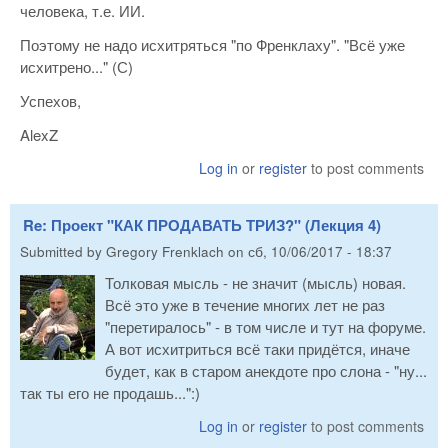
человека, т.е. ИИ.
Поэтому не надо исхитряться "по Френклаху". "Всё уже
исхитрено..." (С)
Успехов,
AlexZ
Log in
or
register
to post comments
Re: Проект "КАК ПРОДАВАТЬ ТРИЗ?" (Лекция 4)
Submitted by
Gregory Frenklach
on
сб, 10/06/2017 - 18:37
Толковая мысль - не значит (мысль) новая.
Всё это уже в течение многих лет не раз
"перетиралось" - в том числе и тут на форуме.
А вот исхитриться всё таки придётся, иначе
будет, как в старом анекдоте про слона - "ну...
так ты его не продашь...":)
Log in
or
register
to post comments