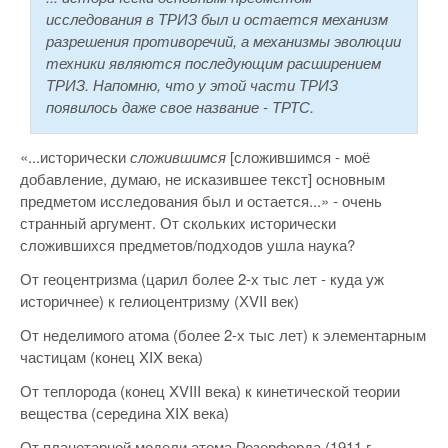
исследования в ТРИЗ был и остается механизм
разрешения противоречий, а механизмы эволюции
техники являются последующим расширением
ТРИЗ. Напомню, что у этой части ТРИЗ
появилось даже свое название - ТРТС.
«...исторически
сложившимся
[сложившимся - моё
добавление, думаю, не исказившее текст] основным
предметом исследования был и остается...» - очень
странный аргумент. От скольких исторически
сложившихся предметов/подходов ушла наука?
От геоцентризма (царил более 2-х тыс лет - куда уж
историчнее) к гелиоцентризму (ХVII век)
От неделимого атома (более 2-х тыс лет) к элементарным
частицам (конец XIX века)
От теплорода (конец XVIII века) к кинетической теории
вещества (середина XIX века)
От планетарной модели атома Резерфорда (1911 г.,