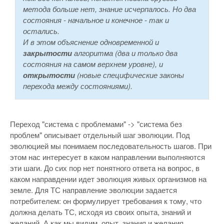
метода больше нет, знание исчерпалось. Но два
состояния - начальное и конечное - так и
остались.
И в этом объяснение одновременной и
закрытости
алгоритма (два и только два
состояния на самом верхнем уровне), и
открытости
(новые специфические законы
перехода между состояниями).
Переход "система с проблемами" -> "система без
проблем" описывает отдельный шаг эволюции. Под
эволюцией мы понимаем последовательность шагов. При
этом нас интересует в каком направлении выполняются
эти шаги. До сих пор нет понятного ответа на вопрос, в
каком направдении идет эволюция живых организмов на
земле. Для ТС направление эволюции задается
потребителем: он формулирует требования к тому, что
должна делать ТС, исходя из своих опыта, знаний и
желаний. А как мы видим, опыт, знания и желания