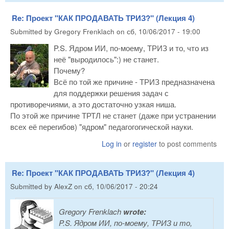
Re: Проект "КАК ПРОДАВАТЬ ТРИЗ?" (Лекция 4)
Submitted by
Gregory Frenklach
on
сб, 10/06/2017 - 19:00
P.S. Ядром ИИ, по-моему, ТРИЗ и то, что из
неё "выродилось":) не станет.
Почему?
Всё по той же причине - ТРИЗ предназначена
для поддержки решения задач с
противоречиями, а это достаточно узкая ниша.
По этой же причине ТРТЛ не станет (даже при устранении
всех её перегибов) "ядром" педагогогической науки.
Log in
or
register
to post comments
Re: Проект "КАК ПРОДАВАТЬ ТРИЗ?" (Лекция 4)
Submitted by
AlexZ
on
сб, 10/06/2017 - 20:24
Gregory Frenklach
wrote:
P.S. Ядром ИИ, по-моему, ТРИЗ и то,