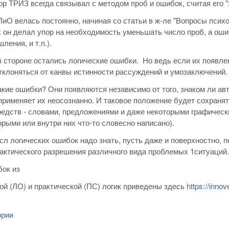
р ТРИЗ всегда связывал с методом проб и ошибок, считая его 
иО велась постоянно, начиная со статьи в ж-ле "Вопросы псих
х он делал упор на необходимость уменьшать число проб, а ош
ления, и т.п.).
 стороне остались логические ошибки. Но ведь если их появле
тклоняться от канвы истинности рассуждений и умозаключений
акие ошибки? Они появляются независимо от того, знаком ли а
 применяет их неосознанно. И таковое положение будет сохраня
едств - словами, предложениями и даже некоторыми графическ
орыми или внутри них что-то словесно написано).
сл логических ошибок надо знать, пусть даже и поверхностно, 
актического разрешения различного вида проблемых 1ситуаций.
ок из
ой (ЛО) и практической (ПС) логик приведены здесь
https://inno
ории