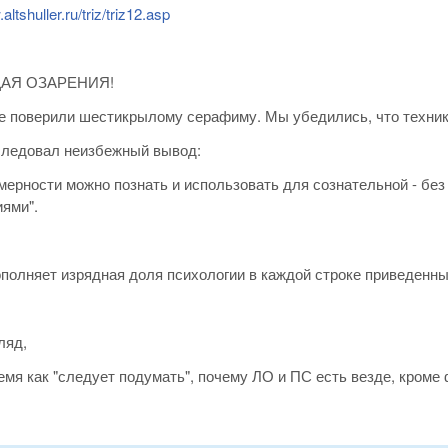
altshuller.ru/triz/triz12.asp
АЯ ОЗАРЕНИЯ!
не поверили шестикрылому серафиму. Мы убедились, что техник
следовал неизбежный вывод:
мерности можно познать и использовать для сознательной - без
ями".
полняет изрядная доля психологии в каждой строке приведенны
ляд,
мя как "следует подумать", почему ЛО и ПС есть везде, кроме