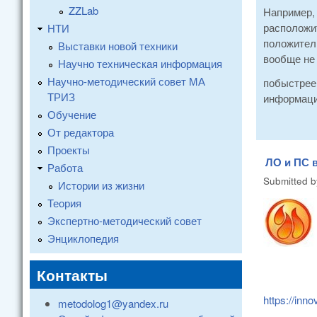
ZZLab
Например, 
расположит
НТИ
положитель
Выставки новой техники
вообще не 
Научно техническая информация
Научно-методический совет МА
побыстрее 
ТРИЗ
информаци
Обучение
От редактора
Проекты
ЛО и ПС 
Работа
Submitted 
Истории из жизни
Теория
Экспертно-методический совет
Энциклопедия
Контакты
https://inn
metodolog1@yandex.ru