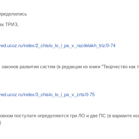
пределились
лах ТРИЗ,
oved.ucoz.ru/index/2_chislo_lo_i_ps_v_razdelakh_triz/0-74
х законов развития систем (в редакции из книги "Творчество как т
oved.ucoz.ru/index/3_chislo_lo_i_ps_v_zrts/0-75
овном постулате определяются три ЛО и две ПС (в варианте из
)