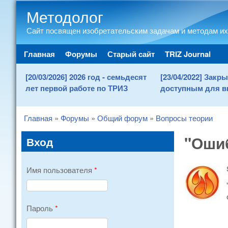
Методолог
Сайт посвящен изобретательским задачам и методам их
Main menu
Главная
Форумы
Старый сайт
TRIZ Journal
[20/03/2026] 2026 год - семьдесят
[23/04/2022] Зак
лет первой работе по ТРИЗ
доступным для в
Главная
»
Форумы
»
Общий форум
»
Вопросы теории
You are here
"Оши
Вход
Имя пользователя
*
Пароль
*