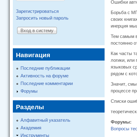
Ошибки авто
Зарегистрироваться
Борьба с МП
Запросить новый пароль
своих книга
инерция мыш
Тем самым в
постоянно о
Навигация
Как часты т
логики, или
языковых ср
Последние публикации
рядом с кот
Активность на форуме
Последние комментарии
Значит, смы
процессе пр
Форумы
Списки ошиб
Разделы
теоретическ
Алфавитный указатель
Форумы:
Академия
Вопросы те
Инструменты