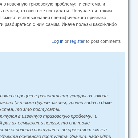
я в извечную тризовскую проблему: и система, и
ь нельзя, то они тоже постулаты. Получается, таким
ет смысл использования специфического признака
дти разбираться с ним самим. Иначе пользы какой-либо
Log in
or
register
to post comments
никли в процессе развития структуры из закона
кона (а также другие законы, уровни задач и даже
льства, то это постулаты.
ткнулся в извечную тризовскую проблему: и
А раз их осмыслить нельзя, то они тоже
после основного постулата не проясняет смысл
 объекта основного постулата. Значит, надо идти