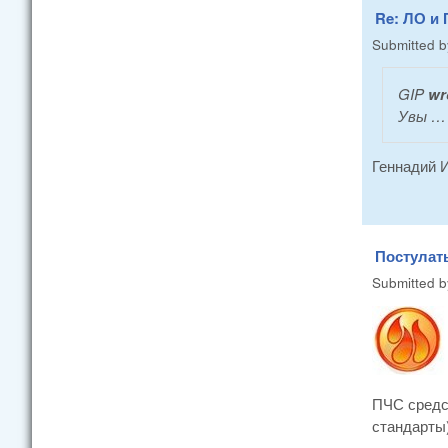
Re: ЛО и 
Submitted 
GIP
wr
Увы … 
Геннадий И
Постулат
Submitted 
ПЧС средст
стандарты