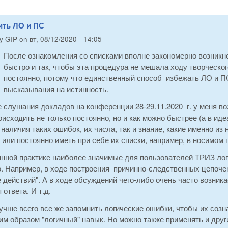
ить ЛО и ПС
by
GIP
on
вт, 08/12/2020 - 14:05
После ознакомления со списками вполне закономерно возникне
быстро и так, чтобы эта процедура не мешала ходу творческог
постоянно, потому что единственный способ избежать ЛО и ПС
высказывания на истинность.
 слушания докладов на конференции 28-29.11.2020 г. у меня в
исходить не только постоянно, но и как можно быстрее (а в идеа
наличия таких ошибок, их числа, так и знание, какие именно из
 или постоянно иметь при себе их списки, например, в носимом 
янной практике наиболее значимые для пользователей ТРИЗ лог
. Например, в ходе построения причинно-следственных цепочек
действий". А в ходе обсуждений чего-либо очень часто возника
 ответа. И т.д.
учше всего все же запомнить логические ошибки, чтобы их созн
им образом "логичный" навык. Но можно также применять и дру