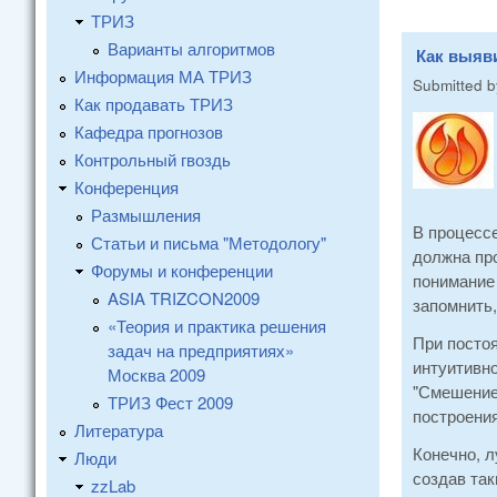
ТРИЗ
Варианты алгоритмов
Как выяв
Информация МА ТРИЗ
Submitted 
Как продавать ТРИЗ
Кафедра прогнозов
Контрольный гвоздь
Конференция
Размышления
В процессе
Статьи и письма "Методологу"
должна про
Форумы и конференции
понимание 
ASIA TRIZCON2009
запомнить,
«Теория и практика решения
При посто
задач на предприятиях»
интуитивно
Москва 2009
"Смешение 
ТРИЗ Фест 2009
построения
Литература
Конечно, л
Люди
создав так
zzLab