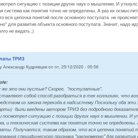
смотрел ситуацию с позиции других наук о мышлении. И уткнулс
я система как понятия точно не определены. А раз их осмыслит
то вся цепочка понятий после основного постулата не проясня
но" для развития объекта основного постулата. Значит, надо и
лго не видать ;)
улаты ТРИЗ
by
Александр Кудрявцев
on
пт, 25/12/2020 - 05:56
ote:
 же это они пустые? Скорее, "постулатные".
ставляют собой способ разобраться в тех коллизиях, что воз
едством из закона перехода в надсистему Поскольку оба эти за
рты) были введены автором ТРИЗ без подробного доказате
и посмотрел ситуацию с позиции других наук о мышлении. И у
а, и техническая система как понятия точно не определены. 
аты. Получается, таким образом, что вся цепочка понятий 
зования специфического признака "закономерно" для развития