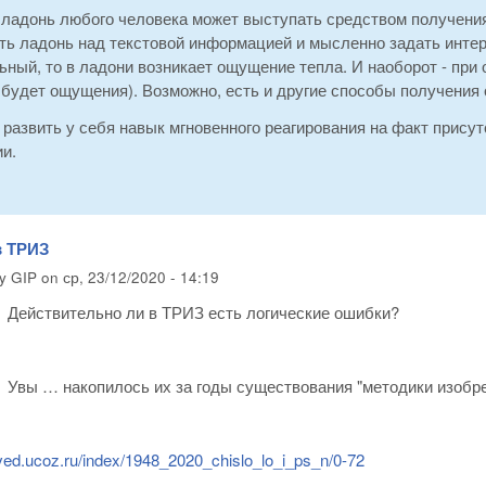
ладонь любого человека может выступать средством получения 
ь ладонь над текстовой информацией и мысленно задать интере
ный, то в ладони возникает ощущение тепла. И наоборот - при
будет ощущения). Возможно, есть и другие способы получения о
развить у себя навык мгновенного реагирования на факт прису
и.
в ТРИЗ
by
GIP
on
ср, 23/12/2020 - 14:19
Действительно ли в ТРИЗ есть логические ошибки?
Увы … накопилось их за годы существования "методики изоб
oved.ucoz.ru/index/1948_2020_chislo_lo_i_ps_n/0-72