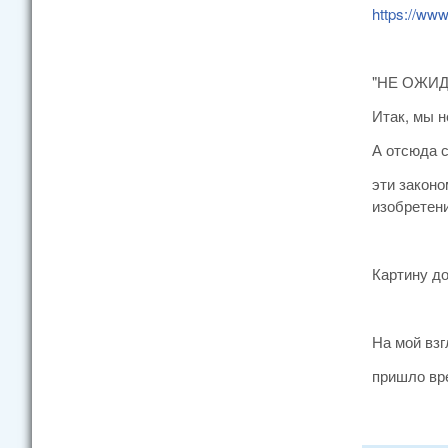
https://www.
"НЕ ОЖИД
Итак, мы 
А отсюда 
эти законо
изобретени
Картину до
На мой взг
пришло вре