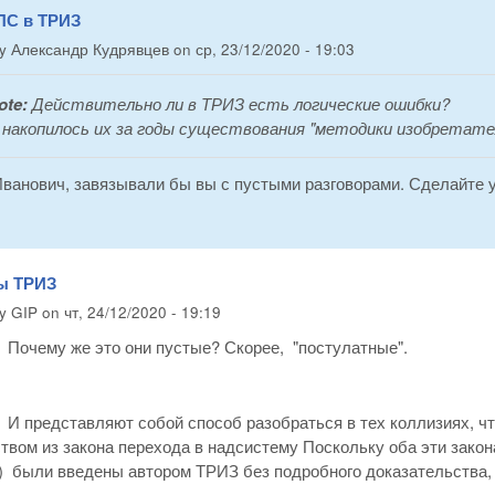
ПС в ТРИЗ
by
Александр Кудрявцев
on
ср, 23/12/2020 - 19:03
ote:
Действительно ли в ТРИЗ есть логические ошибки?
накопилось их за годы существования "методики изобретат
ванович, завязывали бы вы с пустыми разговорами. Сделайте у
ы ТРИЗ
by
GIP
on
чт, 24/12/2020 - 19:19
Почему же это они пустые? Скорее, "постулатные".
И представляют собой способ разобраться в тех коллизиях, чт
вом из закона перехода в надсистему Поскольку оба эти закона
) были введены автором ТРИЗ без подробного доказательства, 