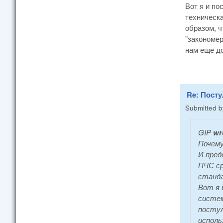
Вот я и по
техническа
образом, ч
"закономер
нам еще до
Re: Пост
Submitted 
GIP
wr
Почему
И пред
ПЧС ср
станда
Вот я 
систем
постул
исполь