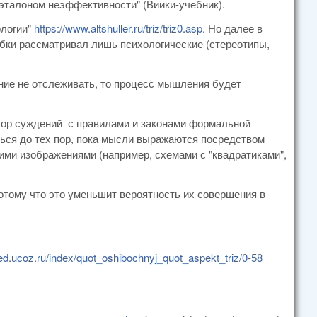
"эталоном неэффективности" (Виики-учебник).
ологии"
https://www.altshuller.ru/triz/triz0.asp
. Но далее в
ибки рассматривал лишь психологические (стереотипы,
ние не отслеживать, то процесс мышления будет
.
втор суждений с правилами и законами формальной
ться до тех пор, пока мысли выражаются посредством
ими изображениями (например, схемами с "квадратиками",
потому что это уменьшит вероятность их совершения в
ved.ucoz.ru/index/quot_oshibochnyj_quot_aspekt_triz/0-58