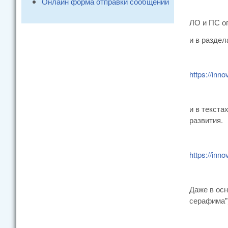
Онлайн форма отправки сообщений
ЛО и ПС о
и в разде
https://inn
и в текста
развития.
https://inn
Даже в осн
серафима"