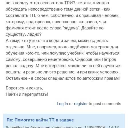
не в пользу отца-основателя ТРИЗ, кстати, а можно
обсуждать непосредственно тему данной ветки - как
составлять ТП, о чем, собственно, и спрашивал человек,
которому, подозреваю, совершенно все равно, чья
фамилия стоит после слова "задача". Давайте по
существу, ладно?
А тему, кто у кого что когда и зачем, можно сделать
отдельно. Мне, например, когда подбираю материал для
обучения кого-то, или покупаю учебник, чтобы научиться
самому, совершенно неинтересно, Сидоров или Петров
решал задачу. Мне интересно, можно ли по ней научиться
решать, и реально ли это решение, и при каких условиях.
Остальное - в споры специалистов по авторским правам!
Бороться и искать,
Найти и перепрятать!
Log in
or
register
to post comments
Re: Помогите найти ТП в задаче
Submitted by
Александр Кудрявцев
on
вс, 14/06/2009 - 14:12