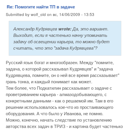
Re: Помогите найти ТП в задаче
Submitted by
wolf_old
on
вс, 14/06/2009 - 13:53
Александр Кудрявцев
wrote:
Да, это вариант.
Выходит, если я частенько начну упоминать
задачу об освещении карьера, то можно будет
считать, что это "задача Кудрявцева"?
Русский язык богат и многообразен. Между "помните,
задача, о которой рассказывал Кудрявцев" и "задача
Кудрявцева, помните, он о ней все время рассказывает"
грань тонка, и каждый понимает как может.
Тем более, что Подкатилин рассказывает о задаче с
проветриванием карьера - алмазодобывающего, с
конкретными данными - как о решаемой им. Там в его
решении использовалось кое-что из простаивающего
оборудования. А что было у Иванова, не помню.
Можно, конечно, начать следствие по установлению
авторства всех задач в ТРИЗ - и картина будет частенько