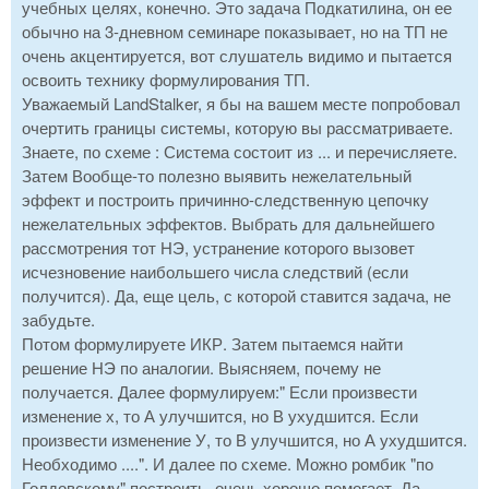
учебных целях, конечно. Это задача Подкатилина, он ее
обычно на 3-дневном семинаре показывает, но на ТП не
очень акцентируется, вот слушатель видимо и пытается
освоить технику формулирования ТП.
Уважаемый LandStalker, я бы на вашем месте попробовал
очертить границы системы, которую вы рассматриваете.
Знаете, по схеме : Система состоит из ... и перечисляете.
Затем Вообще-то полезно выявить нежелательный
эффект и построить причинно-следственную цепочку
нежелательных эффектов. Выбрать для дальнейшего
рассмотрения тот НЭ, устранение которого вызовет
исчезновение наибольшего числа следствий (если
получится). Да, еще цель, с которой ставится задача, не
забудьте.
Потом формулируете ИКР. Затем пытаемся найти
решение НЭ по аналогии. Выясняем, почему не
получается. Далее формулируем:" Если произвести
изменение х, то А улучшится, но В ухудшится. Если
произвести изменение У, то В улучшится, но А ухудшится.
Необходимо ....". И далее по схеме. Можно ромбик "по
Голдовскому" построить, очень хорошо помогает. Да