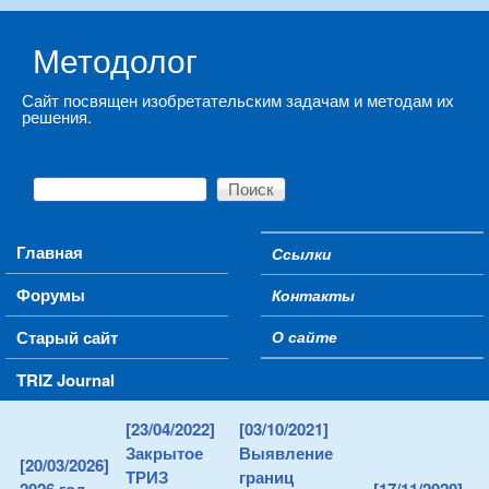
Skip to main content
Методолог
Сайт посвящен изобретательским задачам и методам их
решения.
Поиск
Форма поиска
Main menu
Главная
Ссылки
Secondary menu
Форумы
Контакты
Старый сайт
О сайте
TRIZ Journal
[23/04/2022]
[03/10/2021]
Закрытое
Выявление
[20/03/2026]
ТРИЗ
границ