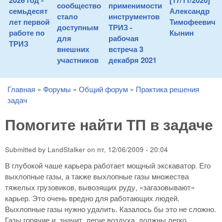
2026 год -
[17/11/2020]
сообщество
применимости
семьдесят
Александр
стало
инструментов
лет первой
Тимофеевич
доступным
ТРИЗ -
работе по
Кынин
для
рабочая
ТРИЗ
внешних
встреча 3
участников
декабря 2021
Главная
»
Форумы
»
Общий форум
»
Практика решения
You are here
задач
Помогите найти ТП в задаче
Submitted by
LandStalker
on
пт, 12/06/2009 - 20:04
В глубокой чаше карьера работает мощный экскаватор. Его
выхлопные газы, а также выхлопные газы множества
тяжелых грузовиков, вывозящих руду, «загазовывают»
карьер. Это очень вредно для работающих людей.
Выхлопные газы нужно удалить. Казалось бы это не сложно.
Газы горячие и, значит, легче воздуха, должны легко