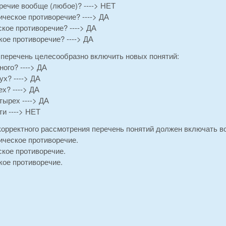
речие вообще (любое)? ----> НЕТ
ическое противоречие? ----> ДА
ское противоречие? ----> ДА
кое противоречие? ----> ДА
 перечень целесообразно включить новых понятий:
ого? ----> ДА
х? ----> ДА
х? ----> ДА
ырех ----> ДА
и ----> НЕТ
корректного рассмотрения перечень понятий должен включать во
ическое противоречие.
ское противоречие.
кое противоречие.