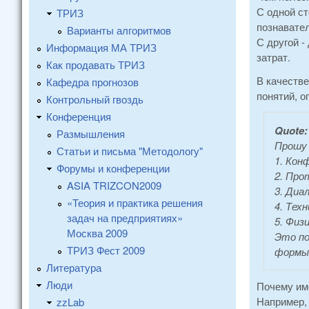
С одной с
ТРИЗ
познавате
Варианты алгоритмов
С другой -
Информация МА ТРИЗ
затрат.
Как продавать ТРИЗ
В качеств
Кафедра прогнозов
понятий, 
Контрольный гвоздь
Конференция
Quote
Размышления
Прошу 
Статьи и письма "Методологу"
1. Кон
Форумы и конференции
2. Про
ASIA TRIZCON2009
3. Диа
«Теория и практика решения
4. Тех
задач на предприятиях»
5. Физ
Москва 2009
Это по
ТРИЗ Фест 2009
формы,
Литература
Люди
Почему име
Например, 
zzLab