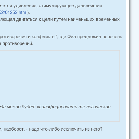
вляется удивление, стимулирующее дальнейший
52/01252.html
).
оляющая двигаться к цели путем наименьших временных
ротиворечия и конфликты", где Фил предложил перечень
а противоречий.
гда можно будет квалифицировать те логические
.
 наоборот, - надо что-либо исключить из него?