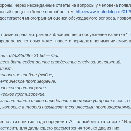
тороны, через неожиданные ответы на вопросы у человека поя
льный процесс (более подробно - см.
http://www.metodolog.ru/012
 достигается многогранная оценка обсуждаемого вопроса, позв
е примера рассмотрим возобновившееся обсуждение на ветке "П
определение которых может навести порядок в понимании смысл
:
вт, 07/08/2008 - 21:56 — Фил
всех дать собственное определение следующих понятий:
фликт.
тиворечие вообще (любое)
лектическое противоречие.
ническое противоречие.
ическое противоречие.
зволит найти такие определения, которые устроят всех. То
 которые в теории называют техническими противоречиями
нно эти понятия надо определять? Полный ли этот список? Или,
оставить для дальнешего рассмотрения только два из них.