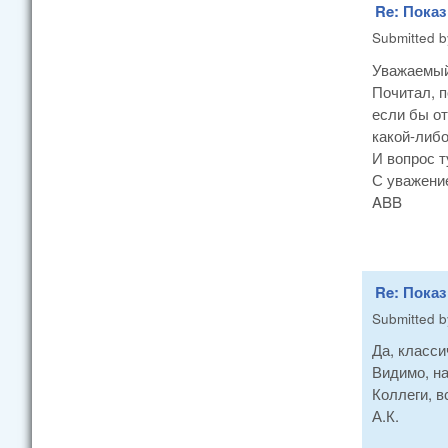
Re: Пока
Submitted 
Уважаемый
Почитал, п
если бы от
какой-либ
И вопрос т
С уважени
ABB
Re: Пока
Submitted 
Да, класси
Видимо, на
Коллеги, в
А.К.