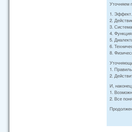
Уточняем п
1. Эффект
2. Действи
3. Система
4. Функция
5. Диалект
6. Техниче
8. Физичес
Уточняющи
1. Правиль
2. Действи
И, наконе
1. Возможн
2. Все пон
Продолжени