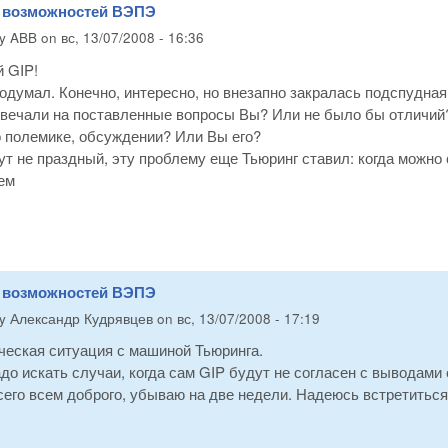
з возможностей ВЭПЭ
by
ABB
on
вс, 13/07/2008 - 16:36
 GIP!
одумал. Конечно, интересно, но внезапно закралась подспудна
вечали на поставленные вопросы Вы? Или не было бы отличий? 
о полемике, обсуждении? Или Вы его?
ут не праздный, эту проблему еще Тьюринг ставил: когда можно 
ем
з возможностей ВЭПЭ
by
Александр Кудрявцев
on
вс, 13/07/2008 - 17:19
ческая ситуация с машиной Тьюринга.
до искать случаи, когда сам GIP будут не согласен с выводами 
сего всем доброго, убываю на две недели. Надеюсь встретитьс