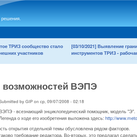
Skip to main content
 решения.
рытое ТРИЗ сообщество стало
[03/10/2021] Выявление гра
нешних участников
инструментов ТРИЗ - рабочая
з возможностей ВЭПЭ
Submitted by
GIP
on
ср, 09/07/2008 - 02:18
ВЭПЭ - всезнающий энциклопедический помощник, модель "Э".
Легенда о ходе его изобретения выложена здесь:
http://www.meto
сть открытия отдельной темы обусловлена рядом факторов.
таково требование редактора. Во-вторых, это предлагал сделать