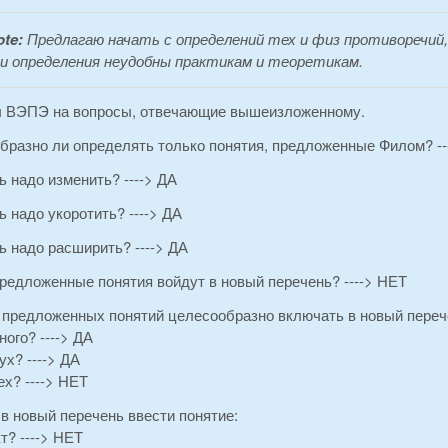
ote:
Предлагаю начать с определений тех и физ противоречий,
и определения неудобны практикам и теоретикам.
ы ВЭПЭ на вопросы, отвечающие вышеизложенному.
бразно ли определять только понятия, предложенные Филом? --
ь надо изменить? ----> ДА
ь надо укоротить? ----> ДА
ь надо расширить? ----> ДА
предложенные понятия войдут в новый перечень? ----> НЕТ
о предложенных понятий целесообразно включать в новый переч
ого? ----> ДА
х? ----> ДА
х? ----> НЕТ
 в новый перечень ввести понятие:
т? ----> НЕТ