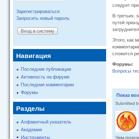
следует при
Зарегистрироваться
В-третьих, 
Запросить новый пароль
путей прихо
затруднител
Этого, как 
комментарий
сложится ре
Навигация
Форумы:
Последние публикации
Вопросы те
Активность на форуме
Последние комментарии
Форумы
Показ во
Submitted 
Разделы
Алфавитный указатель
Академия
Инструменты
Чем полез