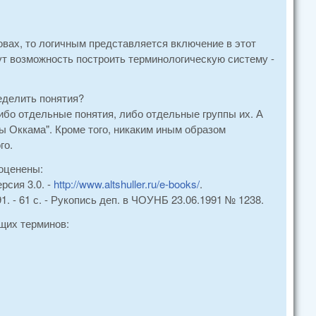
овах, то логичным представляется включение в этот
ут возможность построить терминологическую систему -
еделить понятия?
ибо отдельные понятия, либо отдельные группы их. А
ы Оккама". Кроме того, никаким иным образом
го.
оценены:
рсия 3.0. -
http://www.altshuller.ru/e-books/
.
. - 61 с. - Рукопись деп. в ЧОУНБ 23.06.1991 № 1238.
щих терминов: