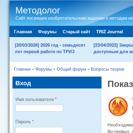
Методолог
Сайт посвящен изобретательским задачам и методам их
Main menu
Главная
Форумы
Старый сайт
TRIZ Journal
[20/03/2026] 2026 год - семьдесят
[23/04/2022] Зак
лет первой работе по ТРИЗ
доступным для в
Главная
»
Форумы
»
Общий форум
»
Вопросы теории
You are here
Пока
Вход
Имя пользователя
*
Пароль
*
Необходимо
Во-первых, 