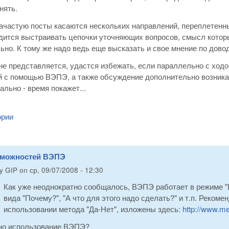
нять.
зачастую посты касаются нескольких направлений, переплетен
дится выстраивать цепочки уточняющих вопросов, смысл которых
ьно. К тому же надо ведь еще высказать и свое мнение по дово
мне представляется, удастся избежать, если параллельно с хо
 с помощью ВЭПЭ, а также обсуждение дополнительно возникаю
ально - время покажет...
ории
зможностей ВЭПЭ
by
GIP
on
ср, 09/07/2008 - 12:30
Как уже неоднократно сообщалось, ВЭПЭ работает в режиме "Во
вида "Почему?", "А что для этого надо сделать?" и т.п. Реком
использовании метода "Да-Нет", изложены здесь:
http://www.me
но использование ВЭПЭ?