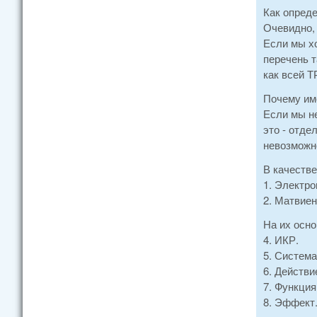
Как опред
Очевидно, 
Если мы хо
перечень т
как всей Т
Почему име
Если мы не
это - отде
невозможно
В качеств
1. Электро
2. Матвиен
На их осн
4. ИКР.
5. Система
6. Действи
7. Функция
8. Эффект