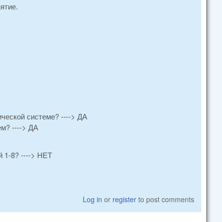
ятие.
ческой системе? ----> ДА
м? ----> ДА
 1-8? ----> НЕТ
Log in
or
register
to post comments