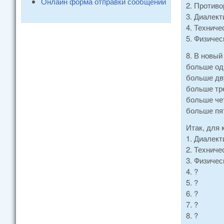
Онлайн форма отправки сообщений
2. Противо
3. Диалект
4. Техниче
5. Физичес
8. В новый
больше одн
больше дву
больше тре
больше чет
больше пят
Итак, для 
1. Диалект
2. Техниче
3. Физичес
4. ?
5. ?
6. ?
7. ?
8. ?