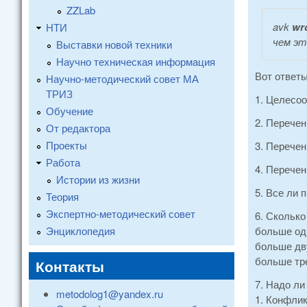
ZZLab
avk
wr
НТИ
чем эт
Выставки новой техники
Научно техническая информация
Вот ответ
Научно-методический совет МА
ТРИЗ
1. Целесоо
Обучение
2. Перечен
От редактора
Проекты
3. Перечен
Работа
4. Перечен
Истории из жизни
5. Все ли 
Теория
Экспертно-методический совет
6. Скольк
Энциклопедия
больше одн
больше дву
больше тре
Контакты
7. Надо ли
metodolog1@yandex.ru
1. Конфлик