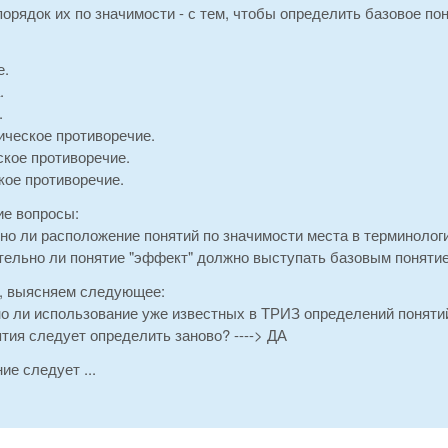
орядок их по значимости - с тем, чтобы определить базовое пон
.
е.
.
.
ическое противоречие.
ское противоречие.
кое противоречие.
е вопросы:
но ли расположение понятий по значимости места в терминологи
тельно ли понятие "эффект" должно выступать базовым понятие
ц, выясняем следующее:
о ли использование уже известных в ТРИЗ определений понятий
ятия следует определить заново? ----> ДА
е следует ...