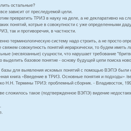
елить остальные?
все зависит от преследуемой цели.
тим превратить ТРИЗ в науку на деле, а не декларативно на сл
аких понятий, котрые в совокупности с уже определенными дад
РИЗ, так и противоречия, в частности.
нно терминологическую систему надо строить, а не просто опр
 свяжем совокупность понятий иерархически, то будем иметь л
льные (несвязанные) сущности, что нарушает требование "бритв
 выделить базовое понятие - основу будущей цепи поиска ново
е базы для выявления искомых понятий с помощью ВЭПЭ были 
нная книга «Введение в ТРИЗ. Основные понятия и подходы» /ве
ко Н.Н. Термины ТРИЗ: проблемный сборник. - Владивосток, 1991
ове сложилось такое (подтвержденное ВЭПЭ) видение недостаю
.
е.
.