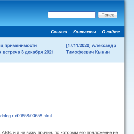
Поиск
Форма поиска
Ссылки
Контакты
О сайте
Secondary menu
ниц применимости
[17/11/2020] Александр
 встреча 3 декабря 2021
Тимофеевич Кынин
dolog.ru/00658/00658.html
 АВВ, и я не вижу причин, по которым его прдложение не