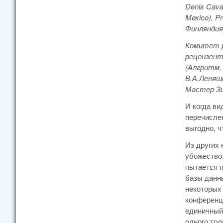
Denis Caval
Mexico), Pr
Финляндия),
Комитет р
рецензент
(Алгритм, 
В.А.Леняши
Мастер Зин
И когда ви
перечислен
выгодно, 
Из других
убожество,
пытается п
базы данн
некоторых 
конференци
единичный 
одного то