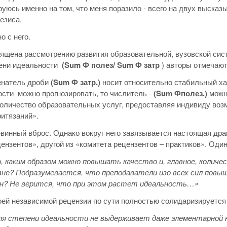
уюсь именно на том, что меня поразило - всего на двух высказы
езиса.
о с него.
ящена рассмотрению развития образовательной, вузовской си
пени идеальности
(
Sum
Ф полез/
S
um Ф затр
) авторы отмечают
енатель дроби
(
Sum
Ф затр.)
носит относительно стабильный хар
сти можно прогнозировать, то числитель -
(
Sum
Фполез.)
можн
количество образовательных услуг, предоставляя индивиду во
ритязаний».
евинный вброс. Однако вокруг него завязывается настоящая дра
ензентов», другой из «комитета рецензентов – практиков». Один
, каким образом можно повышать качество и, главное, колич
не? Подразумевается, что преподаватели изо всех сил повыш
ен? Не верится, что при этом растет идеальность…»
оей независимой рецензии по сути полностью солидаризируется 
ля степени идеальности не выдерживает даже элементарной к