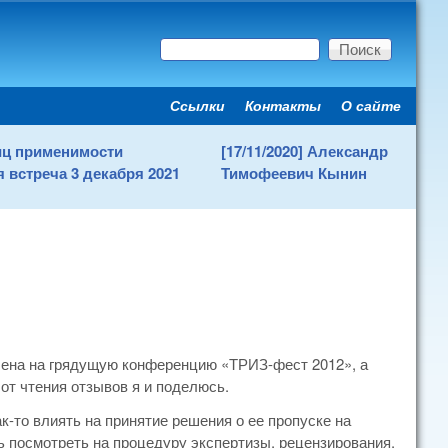
Поиск
Форма поиска
Ссылки
Контакты
О сайте
Secondary menu
ниц применимости
[17/11/2020] Александр
 встреча 3 декабря 2021
Тимофеевич Кынин
влена на грядущую конференцию «ТРИЗ-фест 2012», а
от чтения отзывов я и поделюсь.
к-то влиять на принятие решения о ее пропуске на
ть посмотреть на процедуру экспертизы, рецензирования.