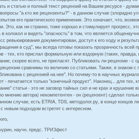
ть и статью и полный текст рецензий на Вашем ресурсе - думаю
вопросы "а кто же рецензенты?" - в данном случае (злорадно у
опытом его практического применения. Это означает, что, возмож
. Это, как ни странно, тоже хорошо и стимулирует прогресс, эт
 в колокол и видеть "опасность" в том, что является общенауч
сс ревьюирования документирован, доступ к его ходу и результ
ращения в суд", мы всегда готовы показать прозрачность всей 
в - тех, кто прислал формальную или вздорную (таких, правда, н
ние, скорее всего, не пригласят. Публиковать ли рецензии - с о
рецензии сравнимы по величию со статьями. Также, я знаком с 
бликована с рецензией на нее". Но почему-то в научных журнал
ет - печатается только "конечный продукт". Наконец... для тех, 
ание" статьи - это не заговор тайных сил и не крах и крушение
по мнению автора) некомпетентен - он (рецензент) сделал тольк
анном случае, есть ETRIA, ТDS, методолог.ру, в конце концов л
 с новым подходом встретят с интересном.
ого,
чурин, научн. предс. ТРИЗфест