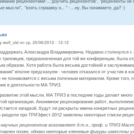
имание рецензентами"..."доучить рецензентов", "рецензенты не 
 мысли", "взять спраавку о... " - ...ну, Вы понимаете, да? :)
ьях
by
wolf_old
on
ср, 20/06/2012 - 12:12
оддержать Александра Владимировича. Недавно столкнулся с ан
х тризовцев, предназначенная для той же конференции, была 
ым образом. Хотя работа была весьма достойной и заслуживающ
вания" вполне предсказуем - человек отказался от участия в к
ы не познакомятся с весьма полезным материалом. Кроме того,
ние в деятельности МА ТРИЗ.
развитие этой мысли, МА ТРИЗ в последние годы делает много 
той организации. Анонимное рецензирование работ, выполняемо
стается загадкой, будут ли раскрыты имена конкретных рецензе
 разделе про ТРИЗфест-2012 заявлены некоторые списки реценз
научных рецензентов возглавляет д.т.н., проф. и ТРИЗ Маст
авлен позже, однако некторые ключевые фигуры известны уже сейча