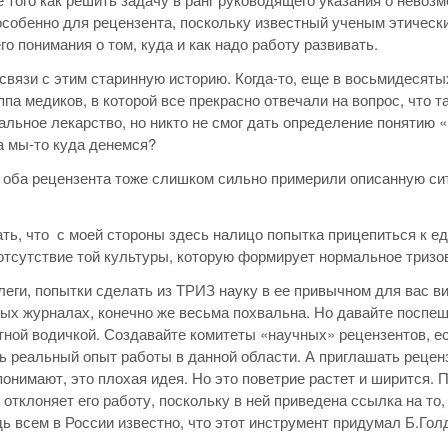
особенно для рецензента, поскольку известный ученым этическ
го понимания о том, куда и как надо работу развивать.
связи с этим старинную историю. Когда-то, еще в восьмидесят
ппа медиков, в которой все прекрасно отвечали на вопрос, что 
альное лекарство, но никто не смог дать определение понятию 
 а мы-то куда денемся?
оба рецензента тоже слишком сильно примерили описанную сит
ть, что с моей стороны здесь налицо попытка прицепиться к еди
отсутствие той культуры, которую формирует нормальное тризо
леги, попытки сделать из ТРИЗ науку в ее привычном для вас в
х журналах, конечно же весьма похвальна. Но давайте поспеша
тной водичкой. Создавайте комитеты «научных» рецензентов, ес
ь реальный опыт работы в данной области. А приглашать рецен
понимают, это плохая идея. Но это поветрие растет и ширится. 
о отклоняет его работу, поскольку в ней приведена ссылка на то
дь всем в России известно, что этот инструмент придумал Б.Гол