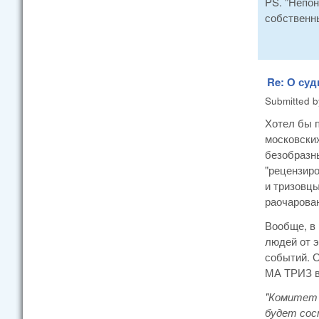
PS. "Непон
собственные
Re: О суд
Submitted 
Хотел бы п
московски
безобразн
"рецензиро
и тризовц
раочарова
Вообще, в 
людей от э
событий. О
МА ТРИЗ в
"Комитет 
будет сост