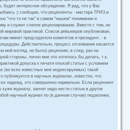
, будет интересное обсуждение. Я рад, что у Вас
лыбаясь ;) сообщаю, что рецензенты - мастера ТРИЗ и
но "что-то не так" в самом "нашем" понимании и
ому и служит слепое рецензирование. Вместе с тем, не
ной мировой практикой. Список ревьюеров опубликован,
атам имеют председатели комитетов и президент. - в
процедуры. Действительно, процесс отсеивания касается
а мой взгляд, не было) рецензию, в след. раз на
дной стороны, лично мне это хотелось бы делать, т.к.
практикой допуска к печати плохой статьи с условием
ах (во всех известных мне индексируемых) такой
кто публикуется в научных журналах, известно, что
 всех надежд, это совершенно нормально. Если рецензент
о хуже журналу, занчит надо нести статью в другое
юбой научный журнал по (в данном случае) педагогике,