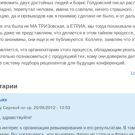
евожить двух достойных людей и Борис Голдовский писал распи
ладно, перепутал человек, имена то совпали, ничего страшного
цию, да и оргвыводов как я понимаю сделано не было, и от дал
 эта была не МА ТРИЗовская, а ЕТРИА, мы тогда похихикали над
ь даже не представляем, что делается в этом тайном процессе
что анонимны, они еще и не публикуются. Коллеги, заявляю что 
вляется, что организаторам этого процесса, обладающим реал
тельно познакомиться с продукцией тех, кому они доверили дел
в систему подбора рецензентов для будущих конференций.
Lo
тарии
ьях
by
Cepreu4
on
ср, 20/06/2012 - 10:53
 здравствуйте!
 интерес к организации ревьюирования и его результатам. В том
умаю, Вы согласитесь, что выдирать фразу из статьи и фразу и