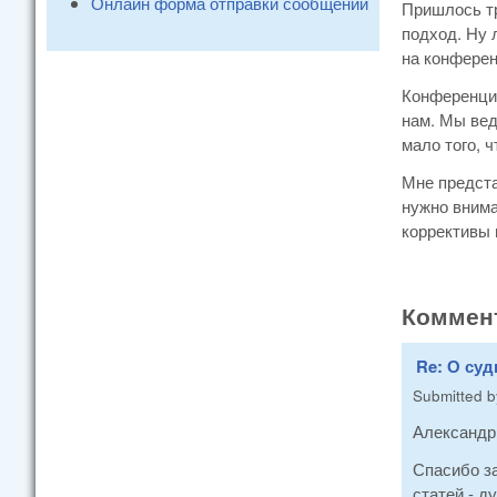
Онлайн форма отправки сообщений
Пришлось тр
подход. Ну 
на конферен
Конференция
нам. Мы вед
мало того, 
Мне предста
нужно внима
коррективы 
Коммен
Re: О суд
Submitted 
Александр,
Спасибо за
статей - д