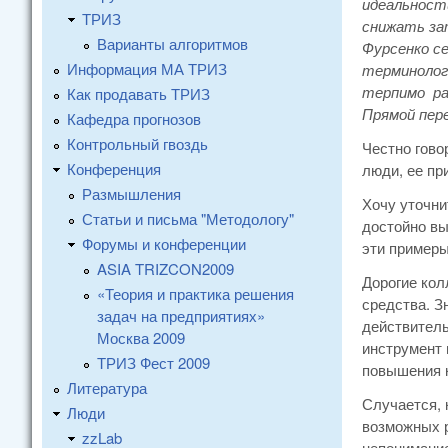
идеальност
ТРИЗ
снижать за
Варианты алгоритмов
Фурсенко се
Информация МА ТРИЗ
терминолог
терпимо ра
Как продавать ТРИЗ
Прямой пере
Кафедра прогнозов
Контрольный гвоздь
Честно гово
Конференция
люди, ее пр
Размышления
Хочу уточни
Статьи и письма "Методологу"
достойно вы
Форумы и конференции
эти примеры
ASIA TRIZCON2009
Дорогие кол
«Теория и практика решения
средства. З
задач на предприятиях»
действитель
Москва 2009
инструмент 
ТРИЗ Фест 2009
повышения к
Литература
Случается, 
Люди
возможных р
zzLab
непонимание