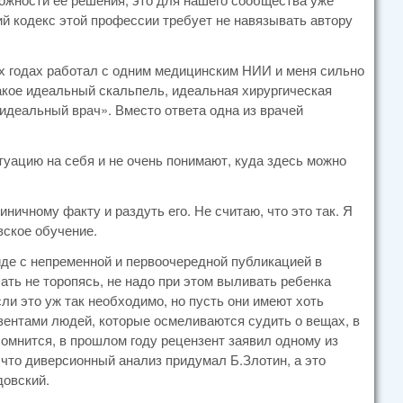
ий кодекс этой профессии требует не навязывать автору
ых годах работал с одним медицинским НИИ и меня сильно
такое идеальный скальпель, идеальная хирургическая
«идеальный врач». Вместо ответа одна из врачей
уацию на себя и не очень понимают, куда здесь можно
ничному факту и раздуть его. Не считаю, что это так. Я
вское обучение.
иде с непременной и первоочередной публикацией в
ть не торопясь, не надо при этом выливать ребенка
ли это уж так необходимо, но пусть они имеют хоть
зентами людей, которые осмеливаются судить о вещах, в
Помнится, в прошлом году рецензент заявил одному из
, что диверсионный анализ придумал Б.Злотин, а это
довский.