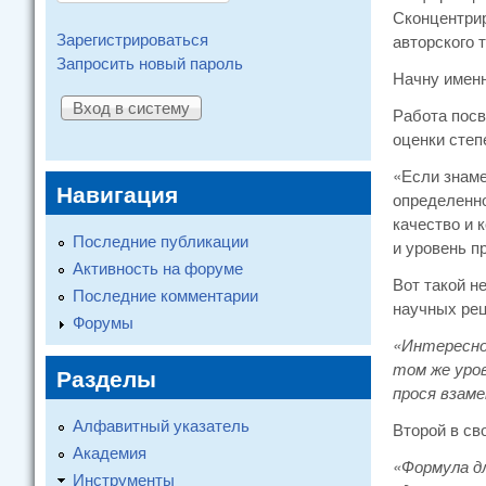
Сконцентрир
Зарегистрироваться
авторского т
Запросить новый пароль
Начну именн
Работа посв
оценки сте
«Если знам
Навигация
определенно
качество и 
Последние публикации
и уровень п
Активность на форуме
Вот такой н
Последние комментарии
научных рец
Форумы
«Интересно
том же уров
Разделы
прося взам
Алфавитный указатель
Второй в св
Академия
«Формула д
Инструменты