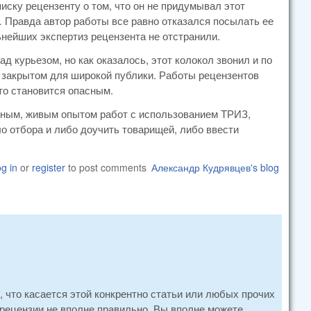
ску рецензенту о том, что он не придумывал этот
… Правда автор работы все равно отказался посылать ее
ьнейших экспертиз рецензента не отстранили.
 курьезом, но как оказалось, этот колокол звонил и по
, закрытом для широкой публики. Работы рецензентов
это становится опасным.
ьным, живым опытом работ с использованием ТРИЗ,
о отбора и либо доучить товарищей, либо ввести
g in
or
register
to post comments
Александр Кудрявцев's blog
, что касается этой конкрентно статьи или любых прочих
з рецензии не вполне правильно. Вы вполне можете