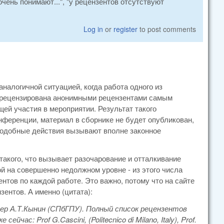
очень понимают...", "у рецензентов отсутствуют
Log in
or
register
to post comments
алогичной ситуацией, когда работа одного из
отрецензирована анонимными рецензентами самым
ей участия в мероприятии. Результат такого
онференции, материал в сборнике не будет опубликован,
 подобные действия вызывают вполне законное
такого, что вызывает разочарование и отталкивание
й на совершенно недолжном уровне - из этого числа
нтов по каждой работе. Это важно, потому что на сайте
ентов. А именно (цитата):
ер А.Т.Кынин (СПбГПУ). Полный список рецензентов
с: Prof G.Cascini, (Politecnico di Milano, Italy), Prof.