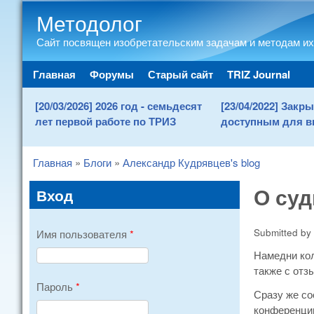
Методолог
Сайт посвящен изобретательским задачам и методам их
Main menu
Главная
Форумы
Старый сайт
TRIZ Journal
[20/03/2026] 2026 год - семьдесят
[23/04/2022] Зак
лет первой работе по ТРИЗ
доступным для в
Главная
»
Блоги
»
Александр Кудрявцев's blog
You are here
О суд
Вход
Submitted by
Имя пользователя
*
Намедни кол
также с отз
Пароль
*
Сразу же со
конференцию