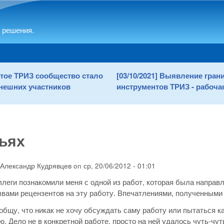
Skip to main content
 решения.
рытое ТРИЗ сообщество стало
[03/10/2021] Выявление гра
нешних участников
инструментов ТРИЗ - рабочая
ьях
Александр Кудрявцев
on
ср, 20/06/2012 - 01:01
леги познакомили меня с одной из работ, которая была напра
ывами рецензентов на эту работу. Впечатлениями, полученными 
общу, что никак не хочу обсуждать саму работу или пытаться ка
. Дело не в конкретной работе, просто на ней удалось чуть-чу