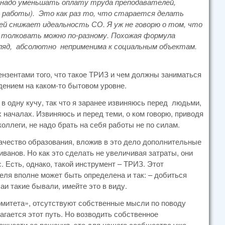
 надо уменьшать оплату труда преподавателей,
 работы). Это как раз то, что старается делать
ей снижает идеальность СО. Я уж не говорю о том, что
- толковать можно по-разному. Похожая формула
гляд, абсолютно неприменима к социальным объектам.
цензентами того, что такое ТРИЗ и чем должны заниматься
ением на каком-то бытовом уровне.
в одну кучу, так что я заранее извиняюсь перед людьми,
началах. Извиняюсь и перед теми, о ком говорю, приводя
коллеги, не надо брать на себя работы не по силам.
 качество образования, вложив в это дело дополнительные
ванов. Но как это сделать не увеличивая затраты, они
. Есть, однако, такой инструмент – ТРИЗ. Этот
еля вполне может быть определена и так: – добиться
аи такие бывали, имейте это в виду.
комитета», отсутствуют собственные мысли по поводу
агается этот путь. Но возводить собственное
можности ее решения, это для нашего сообщества уже