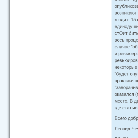
опубликова
возникают 
люди с 15 
единодушии
стОит бить
весь проце
случае "об
и ревьюеро
ревьюирова
некоторые 
"будет опу
практики н
"заворачив
оказался (
место. В д
где статью
Всего добр
Леонид Че