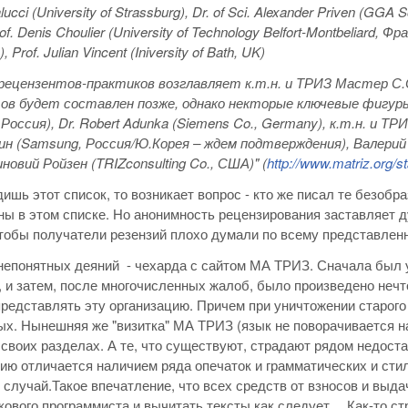
ucci (University of Strassburg), Dr. of Sci. Alexander Priven (GGA 
of. Denis Choulier (University of Technology Belfort-Montbeliard, Фр
 Prof. Julian Vincent (Iniversity of Bath, UK)
ецензентов-практиков возглавляет к.т.н. и ТРИЗ Мастер С.С
ов будет составлен позже, однако некторые ключевые фигур
Россия), Dr. Robert Adunka (Siemens Co., Germany), к.т.н. и 
н (Samsung, Россия/Ю.Корея – ждем подтверждения), Валерий Су
овий Ройзен (TRIZconsulting Co., США)" (
http://www.matriz.org/
дишь этот список, то возникает вопрос - кто же писал те безоб
ы в этом списке. Но анонимность рецензирования заставляет ду
чтобы получатели резензий плохо думали по всему представле
 непонятных деяний - чехарда с сайтом МА ТРИЗ. Сначала был 
 и затем, после многочисленных жалоб, было произведено нечт
редставлять эту организацию. Причем при уничтожении старого
ых. Нынешняя же "визитка" МА ТРИЗ (язык не поворачивается н
своих разделах. А те, что существуют, страдают рядом недоста
ю отличается наличием ряда опечаток и грамматических и стил
случай.Такое впечатление, что всех средств от взносов и выда
лкового программиста и вычитать тексты как следует… Как-т