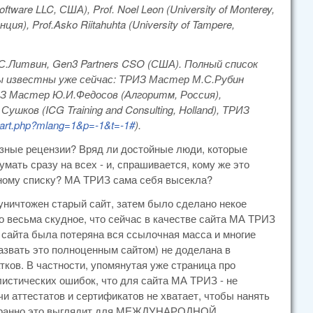
Software LLC, США), Prof. Noel Leon (University of Monterey,
анция), Prof.Asko Riitahuhta (University of Tampere,
.Литвин, Gen3 Partners CSO (США). Полный список
ы известны уже сейчас: ТРИЗ Мастер М.С.Рубин
ТРИЗ Мастер Ю.И.Федосов (Алгоритм, Россия),
шков (ICG Training and Consulting, Holland), ТРИЗ
start.php?mlang=1&p=-1&t=-1#
).
разные рецензии? Вряд ли достойные люди, которые
мать сразу на всех - и, спрашивается, кому же это
нному списку? МА ТРИЗ сама себя высекла?
уничтожен старый сайт, затем было сделано некое
о весьма скудное, что сейчас в качестве сайта МА ТРИЗ
 сайта была потеряна вся ссылочная масса и многие
азвать это полноценным сайтом) не доделана в
тков. В частности, упомянутая уже страница про
истических ошибок, что для сайта МА ТРИЗ - не
чи аттестатов и сертификатов не хватает, чтобы нанять
о странно это выглядит для МЕЖДУНАРОДНОЙ