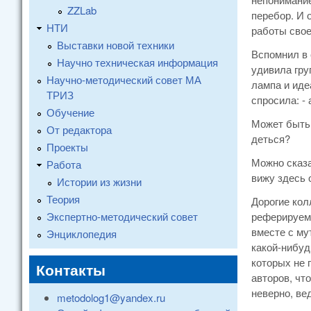
ZZLab
перебор. И 
НТИ
работы свое
Выставки новой техники
Вспомнил в 
Научно техническая информация
удивила гру
Научно-методический совет МА
лампа и иде
ТРИЗ
спросила: -
Обучение
Может быть 
От редактора
деться?
Проекты
Можно сказа
Работа
вижу здесь 
Истории из жизни
Теория
Дорогие кол
Экспертно-методический совет
реферируемы
вместе с му
Энциклопедия
какой-нибуд
которых не 
Контакты
авторов, чт
неверно, ве
metodolog1@yandex.ru