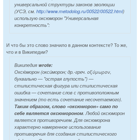
универсальной структуры законов эволюции
(УСЭ, см.
http://www.metodolog.ru/00522/00522.html
)
использую оксюморон "Универсальная
конкретность":
И что бы это слово значило в данном контексте? То же,
что и в Википедии?
Википедия
wrote:
Оксю́морон (окси́морон; др.-греч. οξύμωρον,
буквально — "острая глупость") —
стилистическая фигура или стилистическая
ошибка — сочетание слов с противоположным
значением (то есть сочетание несочетаемого).
Таким образом, слово «оксюморон» само по
себе является оксюмороном
. Любой оксюморон
является противоречием. Для оксюморона
характерно намеренное использование
противоречия для создания стилистического