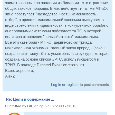
заимствованные по аналогии из биологии - это отражение
общих законов природы. В них действует и тот же МПиО,
явно проступает "наследственность, изменчивость,
отбор", а принцип максимальной экономии выступает в
виде стремления к идеальности: в конкурентной борьбе с
аналогичными системами побеждает та ТС, у которой
величина отношения "польза/затраты" максимальна.
Все эти категории - МПиО, дарвиновская триада,
максимальная экономия, главный закон природы (закон
сохранения) - могут быть усмотрены в структуре, которая
создана на основе списка ЗРТС, использующегося в
ТРИЗ. В подходе Directed Evolution этого нет.
Всего хорошего,
AlexZ
Log in
or
register
to post comments
Re: Цели и содержание ...
Submitted by
GIP
on
ср, 25/02/2009 - 20:13