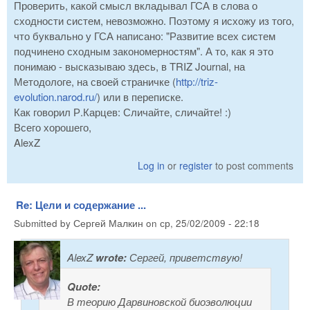
Проверить, какой смысл вкладывал ГСА в слова о
сходности систем, невозможно. Поэтому я исхожу из того,
что буквально у ГСА написано: "Развитие всех систем
подчинено сходным закономерностям". А то, как я это
понимаю - высказываю здесь, в TRIZ Journal, на
Методологе, на своей страничке (
http://triz-
evolution.narod.ru/
) или в переписке.
Как говорил Р.Карцев: Сличайте, сличайте! :)
Всего хорошего,
AlexZ
Log in
or
register
to post comments
Re: Цели и содержание ...
Submitted by
Сергей Малкин
on
ср, 25/02/2009 - 22:18
AlexZ
wrote:
Сергей, приветствую!
Quote:
В теорию Дарвиновской биоэволюции