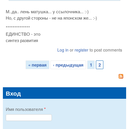
М..да.. лень матушка... у ссылочника... :-)
Но, с другой стороны - не на японском же... :-)
**************
ЕДИНСТВО - это
синтез развития
Log in
or
register
to post comments
« первая
‹ предыдущая
1
2
Страницы
Вход
Имя пользователя
*