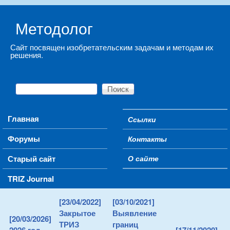
Skip to main content
Методолог
Сайт посвящен изобретательским задачам и методам их
решения.
Поиск
Форма поиска
Main menu
Главная
Ссылки
Secondary menu
Форумы
Контакты
Старый сайт
О сайте
TRIZ Journal
[23/04/2022]
[03/10/2021]
Закрытое
Выявление
[20/03/2026]
ТРИЗ
границ