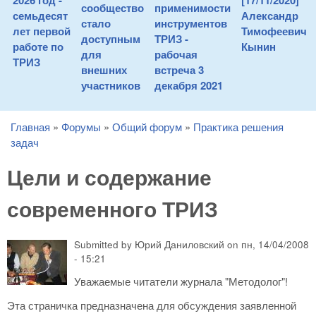
2026 год -
[17/11/2020]
сообщество
применимости
семьдесят
Александр
стало
инструментов
лет первой
Тимофеевич
доступным
ТРИЗ -
работе по
Кынин
для
рабочая
ТРИЗ
внешних
встреча 3
участников
декабря 2021
Главная
»
Форумы
»
Общий форум
»
Практика решения
You are here
задач
Цели и содержание
современного ТРИЗ
Submitted by
Юрий Даниловский
on
пн, 14/04/2008
- 15:21
Уважаемые читатели журнала "Методолог"!
Эта страничка предназначена для обсуждения заявленной