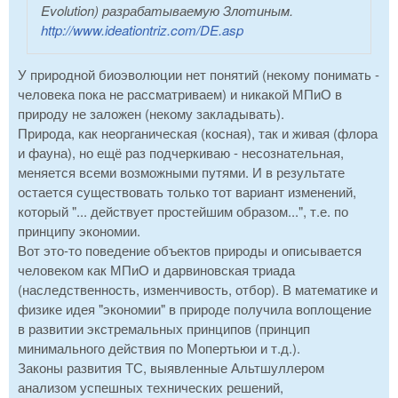
Evolution) разрабатываемую Злотиным.
http://www.ideationtriz.com/DE.asp
У природной биоэволюции нет понятий (некому понимать -
человека пока не рассматриваем) и никакой МПиО в
природу не заложен (некому закладывать).
Природа, как неорганическая (косная), так и живая (флора
и фауна), но ещё раз подчеркиваю - несознательная,
меняется всеми возможными путями. И в результате
остается существовать только тот вариант изменений,
который "... действует простейшим образом...", т.е. по
принципу экономии.
Вот это-то поведение объектов природы и описывается
человеком как МПиО и дарвиновская триада
(наследственность, изменчивость, отбор). В математике и
физике идея "экономии" в природе получила воплощение
в развитии экстремальных принципов (принцип
минимального действия по Мопертьюи и т.д.).
Законы развития ТС, выявленные Альтшуллером
анализом успешных технических решений,