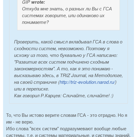
GIP
wrote:
Откуда мне знать, о разных ли Вы с ГСА
системах говорите, или одинаково их
понимаете?
Проверить, какой смысл вкладывал ГСА в слова о
сходности систем, невозможно. Поэтому я
исхожу из того, что буквально у ГСА написано:
"Развитие всех систем подчинено сходным
закономерностям". А то, как я это понимаю -
высказываю здесь, в TRIZ Journal, на Методологе,
на своей страничке (
http://triz-evolution.narod.ru/
)
или в переписке.
Как говорил Р.Карцев: Сличайте, сличайте! :)
То, что Вы истово верите словам ГСА - это отрадно. Но я
им - не верю.
Ибо слова "всех систем" подразумевают вообще любые
системы, т.е. и системы материальные, и системы знаний,