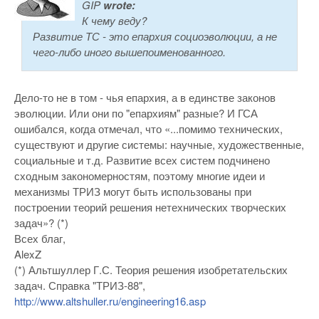
GIP
wrote:
К чему веду?
Развитие ТС - это епархия социоэволюции, а не
чего-либо иного вышепоименованного.
Дело-то не в том - чья епархия, а в единстве законов
эволюции. Или они по "епархиям" разные? И ГСА
ошибался, когда отмечал, что «...помимо технических,
существуют и другие системы: научные, художественные,
социальные и т.д. Развитие всех систем подчинено
сходным закономерностям, поэтому многие идеи и
механизмы ТРИЗ могут быть использованы при
построении теорий решения нетехнических творческих
задач»? (*)
Всех благ,
AlexZ
(*) Альтшуллер Г.С. Теория решения изобретательских
задач. Справка "ТРИЗ-88",
http://www.altshuller.ru/engineering16.asp