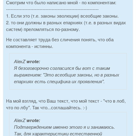
Смотрим что было написано мной - по компонентам:
-------------------------------------------------------------
1. Если это (т.е. законы эволюции) всеобщие законы.
2. то они должны в разных епархиях (т.е. в разных видах
систем) преломляться по-разному.
Не составляет труда без сличения понять, что оба
компонента - истинны.
AlexZ
wrote:
Я безоговорочно согласился бы вот с таким
выражением: "Это всеобщие законы, но в разных
епархиях есть специфика их проявления".
На мой взгляд, что Ваш текст, что мой текст - "что в лоб,
что по лбу". Так что...соглашайтесь. :-)
AlexZ
wrote:
Подтверждением именно этого я и занимаюсь.
Так, для характеристики естественной