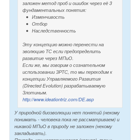
заложен метод проб и ошибок через её 3
фундаментальных понятия:
Изменчивость
Отбор
Наследственность
Эту концепцию можно перенести на
эволюцию ТС если предопределить
развитие через МПиО.
Если же, мы говорим о сознательном
использовании ЗРТС, то мы переходим к
концепции Управляемого Развития
(Directed Evolution) разрабатываемую
Злотиным.
http://www.ideationtriz.com/DE.asp
У природной биоэволюции нет понятий (некому
понимать - человека пока не рассматриваем) и
никакой МПиО в природу не заложен (некому
закладывать).
Природа, как неорганическая (косная), так и