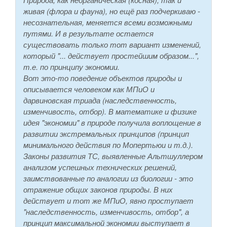
живая (флора и фауна), но ещё раз подчеркиваю -
несознательная, меняется всеми возможными
путями. И в результате остается
существовать только тот вариант изменений,
который "... действует простейшим образом...",
т.е. по принципу экономии.
Вот это-то поведение объектов природы и
описывается человеком как МПиО и
дарвиновская триада (наследственность,
изменчивость, отбор). В математике и физике
идея "экономии" в природе получила воплощение в
развитии экстремальных принципов (принцип
минимального действия по Мопертьюи и т.д.).
Законы развития ТС, выявленные Альтшуллером
анализом успешных технических решений,
заимствованные по аналогии из биологии - это
отражение общих законов природы. В них
действует и тот же МПиО, явно проступает
"наследственность, изменчивость, отбор", а
принцип максимальной экономии выступает в