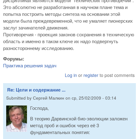
дисциплинах являются модели "технических противоречий".
Это абсолютно не разработанная в научном плане тема и
попытка построить методы синтеза на основании этой
модели была преждевременной, что не умаляет пионерских
заслуг зачинателей движения.
Противоречия - проекция законов сохранения в техническую
область и именно в таком ключе их надо подвергнуть
разностороннему исследованию.
Форумы:
Практика решения задач
Log in
or
register
to post comments
Re: Цели и содержание ...
Submitted by
Сергей Малкин
on
ср, 25/02/2009 - 03:14
Господа,
В теорию Дарвинской био-эволюции заложен
метод проб и ошибок через её 3
фундаментальных понятия: