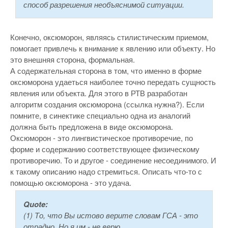
способ разрешения необъяснимой ситуации.
Конечно, оксюморон, являясь стилистическим приемом,
помогает привлечь к внимание к явлению или объекту. Но
это внешняя сторона, формальная.
А содержательная сторона в том, что именно в форме
оксюморона удаеться наиболее точно передать сущность
явления или объекта. Для этого в РТВ разработан
алгоритм создания оксюморона (ссылка нужна?). Если
помните, в синектике специально одна из аналогий
должна быть предложена в виде оксюморона.
Оксюморон - это лингвистическое противоречие, по
форме и содержанию соответствующее физическому
противоречию. То и другое - соединение несоединимого. И
к такому описанию надо стремиться. Описать что-то с
помощью оксюморона - это удача.
Quote:
(1) То, что Вы истово верите словам ГСА - это
отрадно. Но я им - не верю.