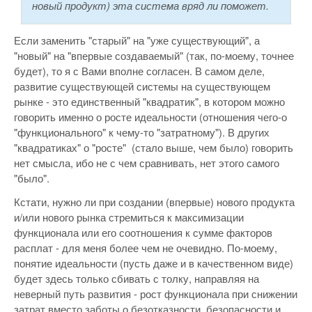
новый продукт) эта система вряд ли поможет.
Если заменить "старый" на "уже существующий", а
"новый" на "впервые создаваемый" (так, по-моему, точнее
будет), то я с Вами вполне согласен. В самом деле,
развитие существующей системы на существующем
рынке - это единственный "квадратик", в котором можно
говорить именно о росте идеальности (отношения чего-о
"функционального" к чему-то "затратному"). В других
"квадратиках" о "росте" (стало выше, чем было) говорить
нет смысла, ибо не с чем сравнивать, нет этого самого
"было".
Кстати, нужно ли при создании (впервые) нового продукта
и/или нового рынка стремиться к максимизации
функционала или его соотношения к сумме факторов
расплат - для меня более чем не очевидно. По-моему,
понятие идеальности (пусть даже и в качественном виде)
будет здесь только сбивать с толку, направляя на
неверный путь развития - рост функционала при снижении
затрат вместо заботы о безотказности, безопасности и