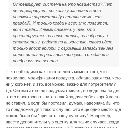
Отреагирует система на это новшество? Нет,
не отреарирует, поскольку запишет это в
неважные параметры (у остальных же нет,
правда?). И только когда у всех это появится,
вот тогда... Иными словами, у тех, кто
ориентируется на голос толпы, на набранную
статистику, работа по выявлению нового идет
только апостериори, с огромным запаздыванием
относительно реального прогресса создания и
внедрения новшества
Т.е. необходимо как-то отследить момент того, что
появилась модификация продукта, обладающая тем, чего
ни у кого нет, и это, возможно, важно для потребителя?
Да. Ситема этого не предусматривает, но ведь она не для
этого и построена - автор такой задачи себе скорей всего
не ставил, а если бы поставил, думаю, наверняка бы что-
то предложил для такого случая. Это ещё одно место, где
можно было бы "пришить нашу пуговицу". Например,
ввести дополнительную оценку для таких случаев, когда,
например впервые появился USB порт у не более чем N