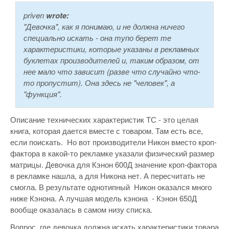
priven
wrote:
"Девочка", как я понимаю, и не должна ничего
специально искать - она тупо берет те
характеристики, которые указаны в рекламных
буклетах производителей и, таким образом, от
нее мало что зависит (разве что случайно что-
то пропустит). Она здесь не "человек", а
"функция".
Описание технических характеристик ТС - это целая
книга, которая дается вместе с товаром. Там есть все,
если поискать. Но вот производители Никон вместо кроп-
фактора в какой-то рекламке указали физический размер
матрицы. Девочка для Кэнон 600Д значение кроп-фактора
в рекламке нашла, а для Никона нет. А пересчитать не
смогла. В результате однотипный Никон оказался много
ниже Кэнона. А лучшая модель кэнона - Кэнон 650Д
вообще оказалась в самом низу списка.
Вопрос, где девочка должна искать характеристики товара