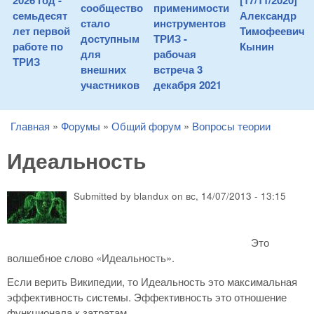
2026 год -
[17/11/2020]
сообщество
применимости
семьдесят
Александр
стало
инструментов
лет первой
Тимофеевич
доступным
ТРИЗ -
работе по
Кынин
для
рабочая
ТРИЗ
внешних
встреча 3
участников
декабря 2021
Главная
»
Форумы
»
Общий форум
»
Вопросы теории
You are here
Идеальность
Submitted by
blandux
on
вс, 14/07/2013 - 13:15
Это
волшебное слово «Идеальность».
Если верить Википедии, то Идеальность это максимальная
эффективность системы. Эффективность это отношение
функционала к затратам.