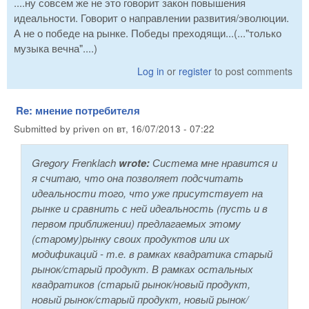
....ну совсем же не это говорит закон повышения
идеальности. Говорит о направлении развития/эволюции.
А не о победе на рынке. Победы преходящи...(..."только
музыка вечна"....)
Log in
or
register
to post comments
Re: мнение потребителя
Submitted by
priven
on
вт, 16/07/2013 - 07:22
Gregory Frenklach
wrote:
Система мне нравится и
я считаю, что она позволяет подсчитать
идеальности того, что уже присутствует на
рынке и сравнить с ней идеальность (пусть и в
первом приближении) предлагаемых этому
(старому)рынку своих продуктов или их
модификаций - т.е. в рамках квадратика старый
рынок/старый продукт. В рамках остальных
квадратиков (старый рынок/новый продукт,
новый рынок/старый продукт, новый рынок/