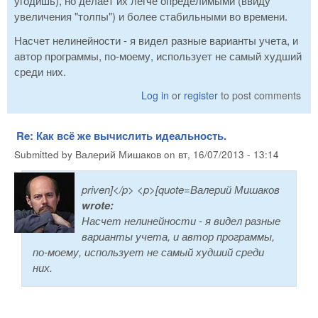
угодишь), но делает их легче определимыми (ввиду
увеличения "толпы") и более стабильными во времени.
Насчет нелинейности - я видел разные варианты учета, и
автор программы, по-моему, использует не самый худший
среди них.
Log in
or
register
to post comments
Re: Как всё же вычислить идеальность.
Submitted by
Валерий Мишаков
on
вт, 16/07/2013 - 13:14
priven]</p> <p>[quote=Валерий Мишаков
wrote:
Насчет нелинейности - я видел разные
варианты учета, и автор программы,
по-моему, использует не самый худший среди
них.