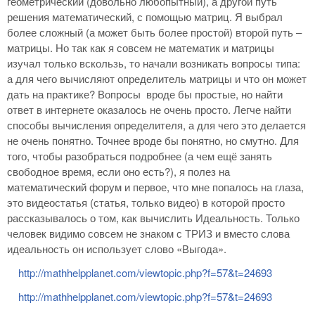
геометрический (довольно любопытный), а другой путь
решения математический, с помощью матриц. Я выбрал
более сложный (а может быть более простой) второй путь –
матрицы. Но так как я совсем не математик и матрицы
изучал только вскользь, то начали возникать вопросы типа:
а для чего вычисляют определитель матрицы и что он может
дать на практике? Вопросы вроде бы простые, но найти
ответ в интернете оказалось не очень просто. Легче найти
способы вычисления определителя, а для чего это делается
не очень понятно. Точнее вроде бы понятно, но смутно. Для
того, чтобы разобраться подробнее (а чем ещё занять
свободное время, если оно есть?), я полез на
математический форум и первое, что мне попалось на глаза,
это видеостатья (статья, только видео) в которой просто
рассказывалось о том, как вычислить Идеальность. Только
человек видимо совсем не знаком с ТРИЗ и вместо слова
идеальность он использует слово «Выгода».
http://mathhelpplanet.com/viewtopic.php?f=57&t=24693
http://mathhelpplanet.com/viewtopic.php?f=57&t=24693