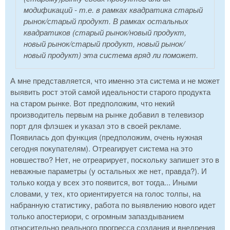
модификаций - т.е. в рамках квадратика старый
рынок/старый продукт. В рамках остальных
квадратиков (старый рынок/новый продукт,
новый рынок/старый продукт, новый рынок/
новый продукт) эта система вряд ли поможет.
А мне представляется, что именно эта система и не может
выявить рост этой самой идеальности старого продукта
на старом рынке. Вот предположим, что некий
производитель первым на рынке добавил в телевизор
порт для флэшек и указал это в своей рекламе.
Появилась доп функция (предположим, очень нужная
сегодня покупателям). Отреагирует система на это
новшество? Нет, не отреарирует, поскольку запишет это в
неважные параметры (у остальных же нет, правда?). И
только когда у всех это появится, вот тогда... Иными
словами, у тех, кто ориентируется на голос толпы, на
набранную статистику, работа по выявлению нового идет
только апостериори, с огромным запаздыванием
относительно реального прогресса создания и внедрения