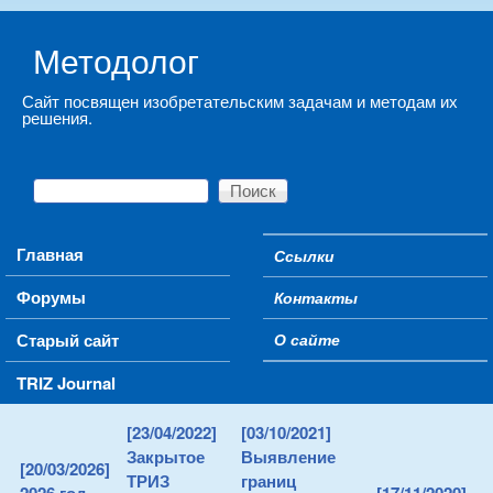
Skip to main content
Методолог
Сайт посвящен изобретательским задачам и методам их
решения.
Поиск
Форма поиска
Main menu
Главная
Ссылки
Secondary menu
Форумы
Контакты
Старый сайт
О сайте
TRIZ Journal
[23/04/2022]
[03/10/2021]
Закрытое
Выявление
[20/03/2026]
ТРИЗ
границ