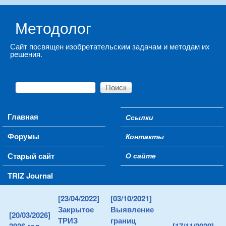
Skip to main content
Методолог
Сайт посвящен изобретательским задачам и методам их
решения.
Поиск
Форма поиска
Main menu
Главная
Ссылки
Secondary menu
Форумы
Контакты
Старый сайт
О сайте
TRIZ Journal
[23/04/2022]
[03/10/2021]
Закрытое
Выявление
[20/03/2026]
ТРИЗ
границ