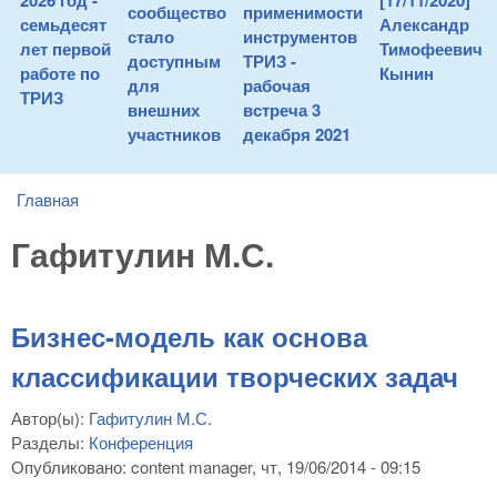
2026 год -
[17/11/2020]
сообщество
применимости
семьдесят
Александр
стало
инструментов
лет первой
Тимофеевич
доступным
ТРИЗ -
работе по
Кынин
для
рабочая
ТРИЗ
внешних
встреча 3
участников
декабря 2021
Главная
You are here
Гафитулин М.С.
Бизнес-модель как основа
классификации творческих задач
Автор(ы):
Гафитулин М.С.
Разделы:
Конференция
Опубликовано:
content manager
, чт, 19/06/2014 - 09:15