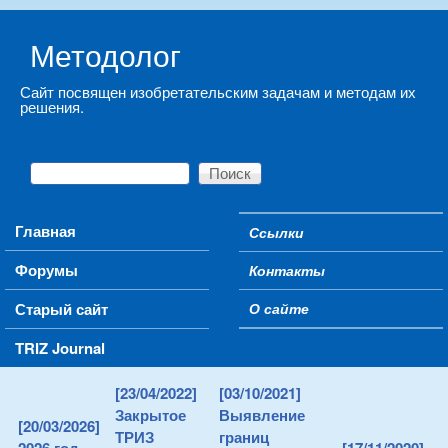
Skip to main content
Методолог
Сайт посвящен изобретательским задачам и методам их
решения.
Поиск
Форма поиска
Main menu
Главная
Ссылки
Secondary menu
Форумы
Контакты
Старый сайт
О сайте
TRIZ Journal
[23/04/2022]
[03/10/2021]
Закрытое
Выявление
[20/03/2026]
ТРИЗ
границ