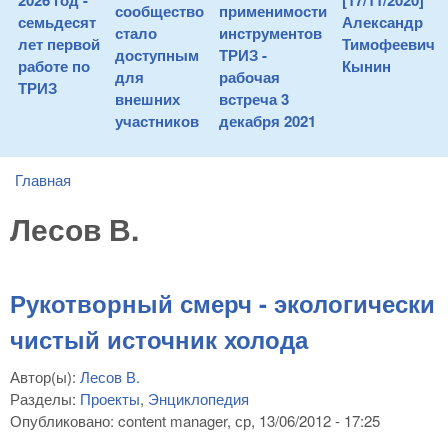
2026 год -
[17/11/2020]
сообщество
применимости
семьдесят
Александр
стало
инструментов
лет первой
Тимофеевич
доступным
ТРИЗ -
работе по
Кынин
для
рабочая
ТРИЗ
внешних
встреча 3
участников
декабря 2021
Главная
You are here
Лесов В.
Рукотворный смерч - экологически
чистый источник холода
Автор(ы):
Лесов В.
Разделы:
Проекты
,
Энциклопедия
Опубликовано:
content manager
, ср, 13/06/2012 - 17:25