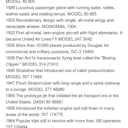
MODEL 40 805
1928 Luxurious passenger plane with running water, toilets,
leather seats and reading lamps. MODEL 80 805
1933 Revolutionary design with single, all-metal wings and
retractable wheels. MONOMAIL 1304
1933 First all-metal, twin-engine aircraft with flight attendants. It
became United Air Lines? fi MODEL 247 3042
1935 More than 10,000 planes produced by Douglas for
commercial and military purposes. DC-3 15450
1939 Pan Am?s transoceanic flying boat called the "Boeing
Clipper." MODEL 314 21913
1940 Stratoliner that introduced use of cabin pressurization.
MODEL 307 11684
1947 Plush Stratocruiser with long range and a spiral stairway
to a lounge. MODEL 377 48280
1954 The prototype jet that initiated the jet transport era in the
United States. DASH 80 96561
1958 Introduced the turbofan engine and still flown in many
areas of the world. 707 174775
1964 Popular trijet still in service with more than 160 operators.
727 126494