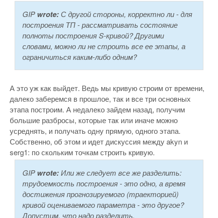
GIP
wrote:
С другой стороны, корректно ли - для
построения ТП - рассматривать состояние
полноты построения S-кривой? Другими
словами, можно ли не строить все ее этапы, а
ограничиться каким-либо одним?
А это уж как выйдет. Ведь мы кривую строим от времени,
далеко заберемся в прошлое, так и все три основных
этапа построим. А недалеко зайдем назад, получим
большие разбросы, которые так или иначе можно
усреднять, и получать одну прямую, одного этапа.
Собственно, об этом и идет дискуссия между akyn и
serg1: по скольким точкам строить кривую.
GIP
wrote:
Или же следует все же разделить:
трудоемкость построения - это одно, а время
достижения прогнозируемого (траекторией)
кривой оцениваемого параметра - это другое?
Допустим, что надо разделить.