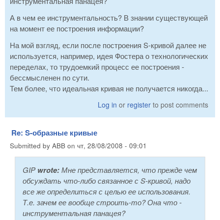
инструментальная панацея?
А в чем ее инструментальность? В знании существующей
на момент ее построения информации?
На мой взгляд, если после построения S-кривой далее не
используется, например, идея Фостера о технологических
переделах, то трудоемкий процесс ее построения -
бессмысленен по сути.
Тем более, что идеальная кривая не получается никогда...
Log in
or
register
to post comments
Re: S-образные кривые
Submitted by
ABB
on
чт, 28/08/2008 - 09:01
GIP
wrote:
Мне представляется, что прежде чем
обсуждать что-либо связанное с S-кривой, надо
все же определиться с целью ее использования.
Т.е. зачем ее вообще строить-то? Она что -
инструментальная панацея?