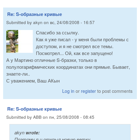
Re: S-образные кривые
Submitted by
akyn
on
вс, 24/08/2008 - 16:57
Спасибо за ссылку.
Как я уже писал - у меня были проблемы с
доступом, и я не смотрел все темы.
Посмотрел... Ой, как все запущено!
А у Мартино отличные S-бразки, только в
полулогарифмических координатах они прямые. Бывает,
знаете-ли..
С уважением, Ваш АКын
Log in
or
register
to post comments
Re: S-образные кривые
Submitted by
ABB
on
пн, 25/08/2008 - 08:45
akyn
wrote:
Поэтому я и открыл новую ветку.