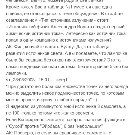
Кроме того, у Вас в таблице №1 имеется еще одна
ошибка, не относящаяся к теме обсуждения. В столбце
озаглавленном «Тип источника излучения» стоит:
«Итальянский физик Алессандро Вольта создал первый
химический источник тока». Интересно как источник тока
попал в одну компанию с источниками излучения?
АК: Фил, кончайте валять Вуллу. Да, это таблица
развития источников света. А вы полагаете, что лампочка
была бы создана без открытия электричества? Это та
самая поддерживающая система, без которой не было бы
лампочки.
чт, 28/08/2008 - 15:01 — serg1
"При достаточно большом множестве точек из него всегда
можно выделить некое подмножество точек, по которым
можно провести кривую любого порядка" :-)
Я надергал из упомянутого мной источника 3 самолета, а
не 100 -только потому что жалко времени.
Если Вы искренне считаете разброс значения функции в
("Сухой" против "Эйрбаса") 6 раз "небольшим"
АК: Проверю, но если вы сравниваете самолеты с