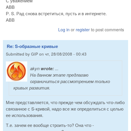
С уважением
ABB
Р. S. Рад снова встретиться, пусть и в интернете.
АВВ
Log in
or
register
to post comments
Re: S-образные кривые
Submitted by
GIP
on
чт, 28/08/2008 - 00:43
akyn
wrote:
...
На данном этапе предлагаю
ограничиться рассмотрением только
кривых развития.
Мне представляется, что прежде чем обсуждать что-либо
связанное с S-кривой, надо все же определиться с целью
ее использования.
Т.е. зачем ее вообще строить-то? Она что -