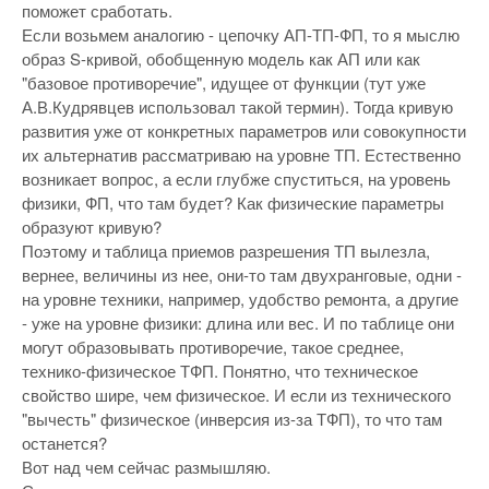
поможет сработать.
Если возьмем аналогию - цепочку АП-ТП-ФП, то я мыслю
образ S-кривой, обобщенную модель как АП или как
"базовое противоречие", идущее от функции (тут уже
А.В.Кудрявцев использовал такой термин). Тогда кривую
развития уже от конкретных параметров или совокупности
их альтернатив рассматриваю на уровне ТП. Естественно
возникает вопрос, а если глубже спуститься, на уровень
физики, ФП, что там будет? Как физические параметры
образуют кривую?
Поэтому и таблица приемов разрешения ТП вылезла,
вернее, величины из нее, они-то там двухранговые, одни -
на уровне техники, например, удобство ремонта, а другие
- уже на уровне физики: длина или вес. И по таблице они
могут образовывать противоречие, такое среднее,
технико-физическое ТФП. Понятно, что техническое
свойство шире, чем физическое. И если из технического
"вычесть" физическое (инверсия из-за ТФП), то что там
останется?
Вот над чем сейчас размышляю.