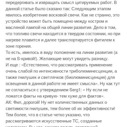
передергивать и извращать смысл цитируемых работ. В
данной статье было сказано так: Следующим этапом
явилось изобретение восковой свечи. Как не странно, это
устройство может быть помещено между костром и
масляной лампой на общей линии развития. Дело в том,
что топливо свечи находится в твердом состоянии, но при
нагреве плавится и далее транспортируется фитилем к
зоне горения.
То есть, имелось в виду положение на линии развития (а
не на S-кривой!). Желающие могут увидеть разницу.
И еще : «Естественно, что рассматривать применение
очень слабой по интенсивности триболюминесценции, а
также гнилушек и светлячков (биолюминисценция) для
освещения в данной работе не имеет смысла». Ну как тут
не согласиться с утверждением Serg1: « Ну если не
ложатся факты на кривую- тем хуже для фактов».
АК: Фил, дорогой! Ну нет количественных данных о
светимости гнилушек, тем более об их эффективности!
Тем более, что в статье четко указано, что
рассматриваются искусственные ТС, созданные
человеком. Вы что, можете родить светлячка?