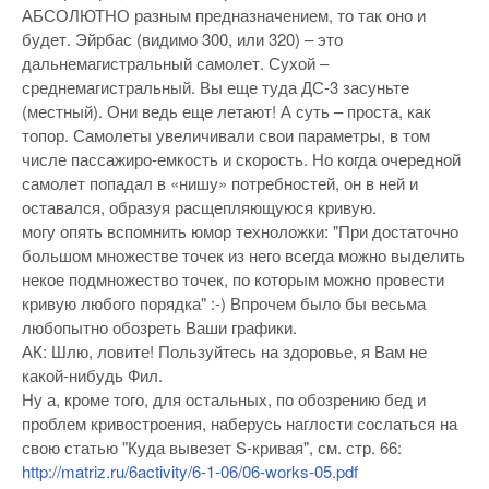
АБСОЛЮТНО разным предназначением, то так оно и
будет. Эйрбас (видимо 300, или 320) – это
дальнемагистральный самолет. Сухой –
среднемагистральный. Вы еще туда ДС-3 засуньте
(местный). Они ведь еще летают! А суть – проста, как
топор. Самолеты увеличивали свои параметры, в том
числе пассажиро-емкость и скорость. Но когда очередной
самолет попадал в «нишу» потребностей, он в ней и
оставался, образуя расщепляющуюся кривую.
могу опять вспомнить юмор техноложки: "При достаточно
большом множестве точек из него всегда можно выделить
некое подмножество точек, по которым можно провести
кривую любого порядка" :-) Впрочем было бы весьма
любопытно обозреть Ваши графики.
АК: Шлю, ловите! Пользуйтесь на здоровье, я Вам не
какой-нибудь Фил.
Ну а, кроме того, для остальных, по обозрению бед и
проблем кривостроения, наберусь наглости сослаться на
свою статью "Куда вывезет S-кривая", см. стр. 66:
http://matriz.ru/6activity/6-1-06/06-works-05.pdf