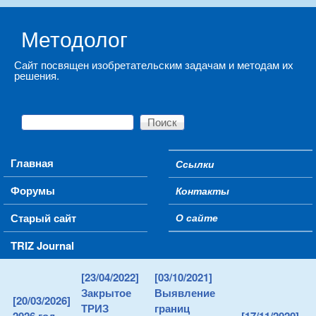
Skip to main content
Методолог
Сайт посвящен изобретательским задачам и методам их
решения.
Поиск
Форма поиска
Main menu
Главная
Ссылки
Secondary menu
Форумы
Контакты
Старый сайт
О сайте
TRIZ Journal
[23/04/2022]
[03/10/2021]
Закрытое
Выявление
[20/03/2026]
ТРИЗ
границ