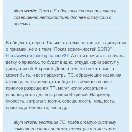
akyn
wrote:
Тема о S-образных кривых возникла в
совершенно неподходящей для нее дискуссии о
приемах
В общем-то, верно. Только эта тема не только в дискуссии
о приемах, но и в теме "Показ возможностей ВЭПЭ"
http://www.metodolog.ru/node/37
. А если прочитать сначала
ветку о приемах, то будет видно, откуда корни растут у
дискуссии об S-кривой. Дело в том, что некоторые, а
может быть, и все параметры ТС, образующие названия
строк (и, естественно, столбцов) в таблице типовых
приемов разрешения ТП, могут использоваться и
используются для построения S-кривой. Например,
скорость, затраты энергии, освещенность, мощность,
производительность, вес и др.
akyn
wrote:
эволюция ТС, когда старую систему
заменяет новая система, имеющая то же самое