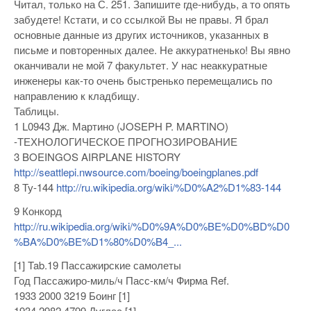
Читал, только на С. 251. Запишите где-нибудь, а то опять
забудете! Кстати, и со ссылкой Вы не правы. Я брал
основные данные из других источников, указанных в
письме и повторенных далее. Не аккуратненько! Вы явно
оканчивали не мой 7 факультет. У нас неаккуратные
инженеры как-то очень быстренько перемещались по
направлению к кладбищу.
Таблицы.
1 L0943 Дж. Мартино (JOSEPH P. MARTINO)
-ТЕХНОЛОГИЧЕСКОЕ ПРОГНОЗИРОВАНИЕ
3 BOEINGOS AIRPLANE HISTORY
http://seattlepi.nwsource.com/boeing/boeingplanes.pdf
8 Ту-144
http://ru.wikipedia.org/wiki/%D0%A2%D1%83-144
9 Конкорд
http://ru.wikipedia.org/wiki/%D0%9A%D0%BE%D0%BD%D0
%BA%D0%BE%D1%80%D0%B4_...
[1] Tab.19 Пассажирские самолеты
Год Пассажиро-миль/ч Пасс-км/ч Фирма Ref.
1933 2000 3219 Боинг [1]
1934 2982 4799 Дуглас [1]