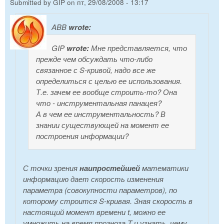
Submitted by
GIP
on
пт, 29/08/2008 - 13:17
ABB
wrote:
GIP
wrote:
Мне представляется, что
прежде чем обсуждать что-либо
связанное с S-кривой, надо все же
определиться с целью ее использования.
Т.е. зачем ее вообще строить-то? Она
что - инструментальная панацея?
А в чем ее инструментальность? В
знании существующей на момент ее
построения информации?
С точки зрения
наипростейшей
математики
информацию дает скорость изменения
параметра (совокупности параметров), по
которому строится S-кривая. Зная скорость в
настоящий момент времени t, можно ее
умножить на время прогноза T и узнать, чему