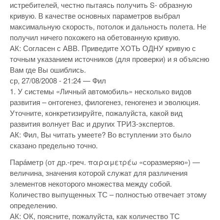
истребителей, честно пытаясь получить S- образную
кривую. В качестве основных параметров выбрал
максимальную скорость, потолок и дальность полета. Не
получил ничего похожего на обетованную кривую.
АК: Согласен с АВВ. Приведите ХОТЬ ОДНУ кривую с
точным указанием источников (для проверки) и я объясню
Вам где Вы ошиблись.
ср, 27/08/2008 - 21:24 — Фил
1. У системы «Личный автомобиль» несколько видов
развития – онтогенез, филогенез, геногенез и эволюция.
Уточните, конкретизируйте, пожалуйста, какой вид
развития волнует Вас и других ТРИЗ-экспертов.
АК: Фил, Вы читать умеете? Во вступлении это было
сказано предельно точно.
Пара́метр (от др.-греч. παραμετρέω «соразмеряю») —
величина, значения которой служат для различения
элементов некоторого множества между собой.
Количество выпущенных ТС – полностью отвечает этому
определению.
АК: ОК, поясните, пожалуйста, как количество ТС