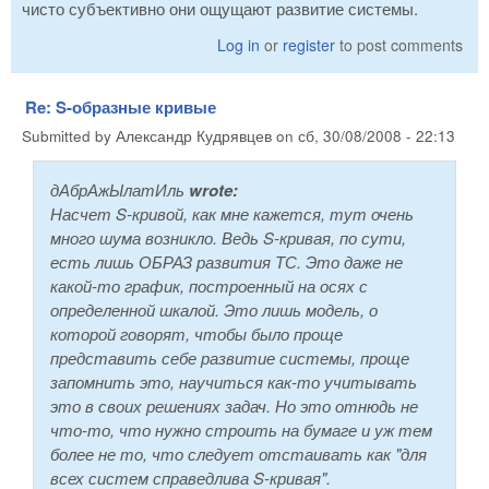
чисто субъективно они ощущают развитие системы.
Log in
or
register
to post comments
Re: S-образные кривые
Submitted by
Александр Кудрявцев
on
сб, 30/08/2008 - 22:13
дАбрАжЫлатИль
wrote:
Насчет S-кривой, как мне кажется, тут очень
много шума возникло. Ведь S-кривая, по сути,
есть лишь ОБРАЗ развития ТС. Это даже не
какой-то график, построенный на осях с
определенной шкалой. Это лишь модель, о
которой говорят, чтобы было проще
представить себе развитие системы, проще
запомнить это, научиться как-то учитывать
это в своих решениях задач. Но это отнюдь не
что-то, что нужно строить на бумаге и уж тем
более не то, что следует отстаивать как "для
всех систем справедлива S-кривая".