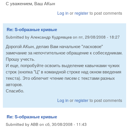
С уважением, Ваш АКын
Log in
or
register
to post comments
Re: S-образные кривые
Submitted by
Александр Кудрявцев
on
пт, 29/08/2008 - 18:27
Дорогой АКын, делаю Вам начальное "ласковое"
замечание за непочтительное обращение к собеседникам.
Прошу учесть.
И еще, попробуйте освоить выделение кавычками чужих
строк (кнопка "Ц" в командной строке над окном введения
текста). Это облегчит чтение писем с текстами разных
авторов.
Спасибо.
Log in
or
register
to post comments
Re: S-образные кривые
Submitted by
ABB
on
сб, 30/08/2008 - 11:43