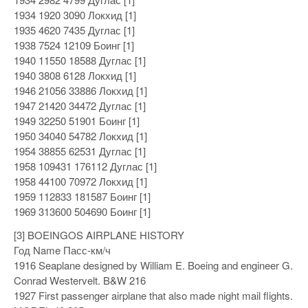
1934 1920 3090 Локхид [1]
1935 4620 7435 Дуглас [1]
1938 7524 12109 Боинг [1]
1940 11550 18588 Дуглас [1]
1940 3808 6128 Локхид [1]
1946 21056 33886 Локхид [1]
1947 21420 34472 Дуглас [1]
1949 32250 51901 Боинг [1]
1950 34040 54782 Локхид [1]
1954 38855 62531 Дуглас [1]
1958 109431 176112 Дуглас [1]
1958 44100 70972 Локхид [1]
1959 112833 181587 Боинг [1]
1969 313600 504690 Боинг [1]
[3] BOEINGOS AIRPLANE HISTORY
Год Name Пасс-км/ч
1916 Seaplane designed by William E. Boeing and engineer G.
Conrad Westervelt. B&W 216
1927 First passenger airplane that also made night mail flights.