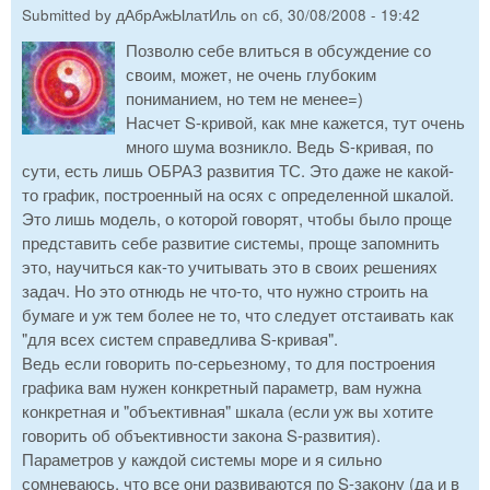
Submitted by
дАбрАжЫлатИль
on
сб, 30/08/2008 - 19:42
Позволю себе влиться в обсуждение со
своим, может, не очень глубоким
пониманием, но тем не менее=)
Насчет S-кривой, как мне кажется, тут очень
много шума возникло. Ведь S-кривая, по
сути, есть лишь ОБРАЗ развития ТС. Это даже не какой-
то график, построенный на осях с определенной шкалой.
Это лишь модель, о которой говорят, чтобы было проще
представить себе развитие системы, проще запомнить
это, научиться как-то учитывать это в своих решениях
задач. Но это отнюдь не что-то, что нужно строить на
бумаге и уж тем более не то, что следует отстаивать как
"для всех систем справедлива S-кривая".
Ведь если говорить по-серьезному, то для построения
графика вам нужен конкретный параметр, вам нужна
конкретная и "объективная" шкала (если уж вы хотите
говорить об объективности закона S-развития).
Параметров у каждой системы море и я сильно
сомневаюсь, что все они развиваются по S-закону (да и в