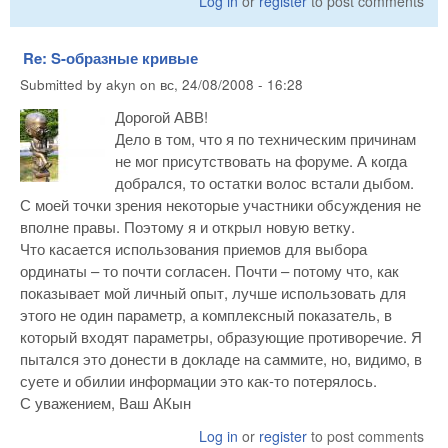
Log in
or
register
to post comments
Re: S-образные кривые
Submitted by
akyn
on
вс, 24/08/2008 - 16:28
Дорогой АВВ!
Дело в том, что я по техническим причинам
не мог присутствовать на форуме. А когда
добрался, то остатки волос встали дыбом.
С моей точки зрения некоторые участники обсуждения не
вполне правы. Поэтому я и открыл новую ветку.
Что касается использования приемов для выбора
ординаты – то почти согласен. Почти – потому что, как
показывает мой личный опыт, лучше использовать для
этого не один параметр, а комплексный показатель, в
который входят параметры, образующие противоречие. Я
пытался это донести в докладе на саммите, но, видимо, в
суете и обилии информации это как-то потерялось.
С уважением, Ваш АКын
Log in
or
register
to post comments