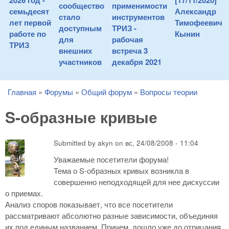
2026 год -
[17/11/2020]
сообщество
применимости
семьдесят
Александр
стало
инструментов
лет первой
Тимофеевич
доступным
ТРИЗ -
работе по
Кынин
для
рабочая
ТРИЗ
внешних
встреча 3
участников
декабря 2021
Главная
»
Форумы
»
Общий форум
»
Вопросы теории
You are here
S-образные кривые
Submitted by
akyn
on
вс, 24/08/2008 - 11:04
Уважаемые посетители форума!
Тема о S-образных кривых возникла в
совершенно неподходящей для нее дискуссии
о приемах.
Анализ споров показывает, что все посетители
рассматривают абсолютно разные зависимости, объединяя
их под единым названием. Причем, дошло уже до отрицания