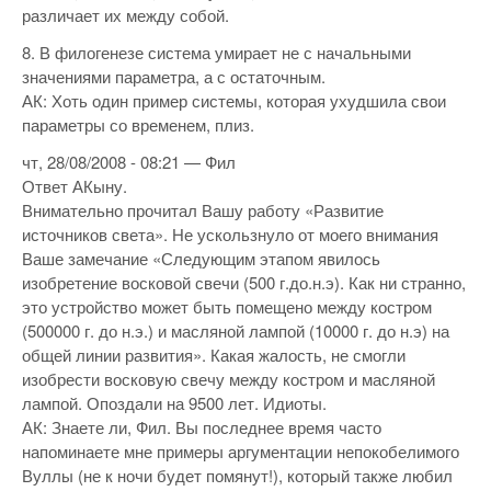
различает их между собой.
8. В филогенезе система умирает не с начальными
значениями параметра, а с остаточным.
АК: Хоть один пример системы, которая ухудшила свои
параметры со временем, плиз.
чт, 28/08/2008 - 08:21 — Фил
Ответ АКыну.
Внимательно прочитал Вашу работу «Развитие
источников света». Не ускользнуло от моего внимания
Ваше замечание «Следующим этапом явилось
изобретение восковой свечи (500 г.до.н.э). Как ни странно,
это устройство может быть помещено между костром
(500000 г. до н.э.) и масляной лампой (10000 г. до н.э) на
общей линии развития». Какая жалость, не смогли
изобрести восковую свечу между костром и масляной
лампой. Опоздали на 9500 лет. Идиоты.
АК: Знаете ли, Фил. Вы последнее время часто
напоминаете мне примеры аргументации непокобелимого
Вуллы (не к ночи будет помянут!), который также любил