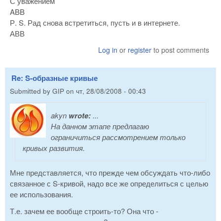
С уважением
ABB
Р. S. Рад снова встретиться, пусть и в интернете.
АВВ
Log in
or
register
to post comments
Re: S-образные кривые
Submitted by
GIP
on
чт, 28/08/2008 - 00:43
akyn
wrote:
...
На данном этапе предлагаю
ограничиться рассмотрением только
кривых развития.
Мне представляется, что прежде чем обсуждать что-либо
связанное с S-кривой, надо все же определиться с целью
ее использования.
Т.е. зачем ее вообще строить-то? Она что -