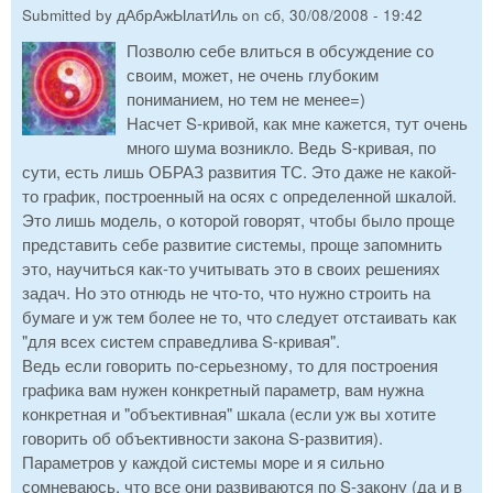
Submitted by
дАбрАжЫлатИль
on
сб, 30/08/2008 - 19:42
Позволю себе влиться в обсуждение со
своим, может, не очень глубоким
пониманием, но тем не менее=)
Насчет S-кривой, как мне кажется, тут очень
много шума возникло. Ведь S-кривая, по
сути, есть лишь ОБРАЗ развития ТС. Это даже не какой-
то график, построенный на осях с определенной шкалой.
Это лишь модель, о которой говорят, чтобы было проще
представить себе развитие системы, проще запомнить
это, научиться как-то учитывать это в своих решениях
задач. Но это отнюдь не что-то, что нужно строить на
бумаге и уж тем более не то, что следует отстаивать как
"для всех систем справедлива S-кривая".
Ведь если говорить по-серьезному, то для построения
графика вам нужен конкретный параметр, вам нужна
конкретная и "объективная" шкала (если уж вы хотите
говорить об объективности закона S-развития).
Параметров у каждой системы море и я сильно
сомневаюсь, что все они развиваются по S-закону (да и в