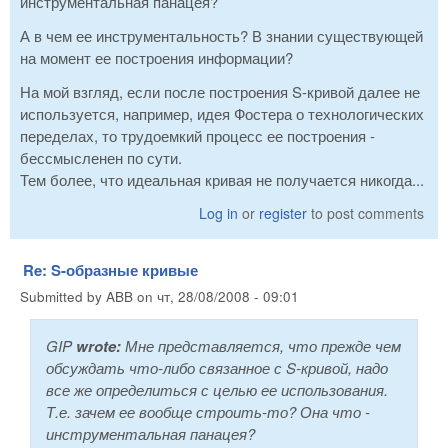
инструментальная панацея?
А в чем ее инструментальность? В знании существующей
на момент ее построения информации?
На мой взгляд, если после построения S-кривой далее не
используется, например, идея Фостера о технологических
переделах, то трудоемкий процесс ее построения -
бессмысленен по сути.
Тем более, что идеальная кривая не получается никогда...
Log in
or
register
to post comments
Re: S-образные кривые
Submitted by
ABB
on
чт, 28/08/2008 - 09:01
GIP
wrote:
Мне представляется, что прежде чем
обсуждать что-либо связанное с S-кривой, надо
все же определиться с целью ее использования.
Т.е. зачем ее вообще строить-то? Она что -
инструментальная панацея?