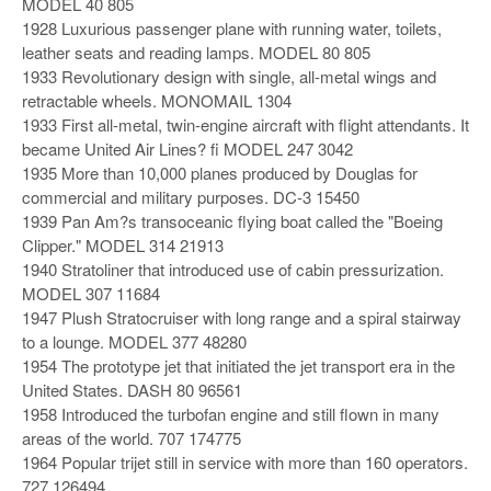
MODEL 40 805
1928 Luxurious passenger plane with running water, toilets,
leather seats and reading lamps. MODEL 80 805
1933 Revolutionary design with single, all-metal wings and
retractable wheels. MONOMAIL 1304
1933 First all-metal, twin-engine aircraft with flight attendants. It
became United Air Lines? fi MODEL 247 3042
1935 More than 10,000 planes produced by Douglas for
commercial and military purposes. DC-3 15450
1939 Pan Am?s transoceanic flying boat called the "Boeing
Clipper." MODEL 314 21913
1940 Stratoliner that introduced use of cabin pressurization.
MODEL 307 11684
1947 Plush Stratocruiser with long range and a spiral stairway
to a lounge. MODEL 377 48280
1954 The prototype jet that initiated the jet transport era in the
United States. DASH 80 96561
1958 Introduced the turbofan engine and still flown in many
areas of the world. 707 174775
1964 Popular trijet still in service with more than 160 operators.
727 126494