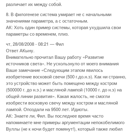
различает их между собой.
8. В филогенезе система умирает не с начальными
значениями параметра, а с остаточным.
АК: Хоть один пример системы, которая ухудшила свои
параметры со временем, плиз.
чт, 28/08/2008 - 08:21 — Фил
Ответ АКыну.
Внимательно прочитал Вашу работу «Развитие
источников света». Не ускользнуло от моего внимания
Ваше замечание «Следующим этапом явилось
изобретение восковой свечи (500 г.до.н.э). Как ни странно,
это устройство может быть помещено между костром
(500000 г. до н.э.) и масляной лампой (10000 г. до н.э) на
общей линии развития». Какая жалость, не смогли
изобрести восковую свечу между костром и масляной
лампой. Опоздали на 9500 лет. Идиоты.
АК: Знаете ли, Фил. Вы последнее время часто
напоминаете мне примеры аргументации непокобелимого
Вуллы (не к ночи будет помянут!), который также любил