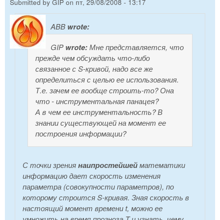
Submitted by
GIP
on
пт, 29/08/2008 - 13:17
ABB
wrote:
GIP
wrote:
Мне представляется, что
прежде чем обсуждать что-либо
связанное с S-кривой, надо все же
определиться с целью ее использования.
Т.е. зачем ее вообще строить-то? Она
что - инструментальная панацея?
А в чем ее инструментальность? В
знании существующей на момент ее
построения информации?
С точки зрения
наипростейшей
математики
информацию дает скорость изменения
параметра (совокупности параметров), по
которому строится S-кривая. Зная скорость в
настоящий момент времени t, можно ее
умножить на время прогноза T и узнать, чему