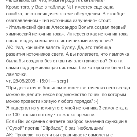
Кроме того, у Вас в таблице №1 имеется еще одна
ошибка, не относящаяся к теме обсуждения. В столбце
озаглавленном «Тип источника излучения» стоит:
«Итальянский физик Алессандро Вольта создал первый
химический источник тока». Интересно как источник тока
попал в одну компанию с источниками излучения?
АК: Фил, кончайте валять Вуллу. Да, это таблица
развития источников света. А вы полагаете, что лампочка
была бы создана без открытия электричества? Это та
самая поддерживающая система, без которой не было бы
лампочки.
чт, 28/08/2008 - 15:01 — serg1
"При достаточно большом множестве точек из него всегда
можно выделить некое подмножество точек, по которым
можно провести кривую любого порядка" :-)
Я надергал из упомянутого мной источника 3 самолета, а
не 100 -только потому что жалко времени.
Если Вы искренне считаете разброс значения функции в
("Сухой" против "Эйрбаса") 6 раз "небольшим"
АК: Проверю, но если вы сравниваете самолеты с