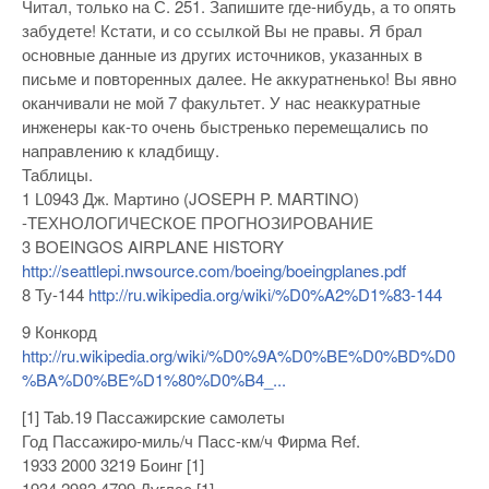
Читал, только на С. 251. Запишите где-нибудь, а то опять
забудете! Кстати, и со ссылкой Вы не правы. Я брал
основные данные из других источников, указанных в
письме и повторенных далее. Не аккуратненько! Вы явно
оканчивали не мой 7 факультет. У нас неаккуратные
инженеры как-то очень быстренько перемещались по
направлению к кладбищу.
Таблицы.
1 L0943 Дж. Мартино (JOSEPH P. MARTINO)
-ТЕХНОЛОГИЧЕСКОЕ ПРОГНОЗИРОВАНИЕ
3 BOEINGOS AIRPLANE HISTORY
http://seattlepi.nwsource.com/boeing/boeingplanes.pdf
8 Ту-144
http://ru.wikipedia.org/wiki/%D0%A2%D1%83-144
9 Конкорд
http://ru.wikipedia.org/wiki/%D0%9A%D0%BE%D0%BD%D0
%BA%D0%BE%D1%80%D0%B4_...
[1] Tab.19 Пассажирские самолеты
Год Пассажиро-миль/ч Пасс-км/ч Фирма Ref.
1933 2000 3219 Боинг [1]
1934 2982 4799 Дуглас [1]