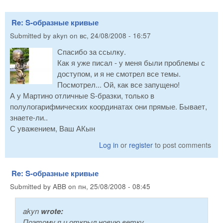
Re: S-образные кривые
Submitted by
akyn
on
вс, 24/08/2008 - 16:57
Спасибо за ссылку.
Как я уже писал - у меня были проблемы с
доступом, и я не смотрел все темы.
Посмотрел... Ой, как все запущено!
А у Мартино отличные S-бразки, только в
полулогарифмических координатах они прямые. Бывает,
знаете-ли..
С уважением, Ваш АКын
Log in
or
register
to post comments
Re: S-образные кривые
Submitted by
ABB
on
пн, 25/08/2008 - 08:45
akyn
wrote:
Поэтому я и открыл новую ветку.