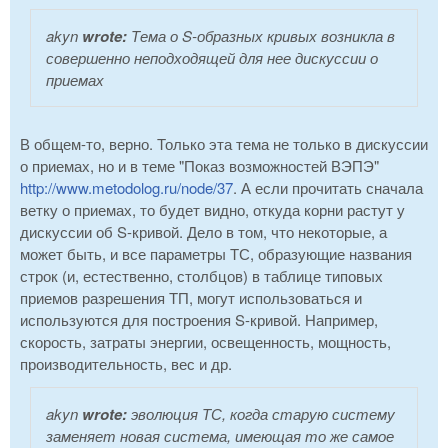
akyn
wrote:
Тема о S-образных кривых возникла в
совершенно неподходящей для нее дискуссии о
приемах
В общем-то, верно. Только эта тема не только в дискуссии
о приемах, но и в теме "Показ возможностей ВЭПЭ"
http://www.metodolog.ru/node/37
. А если прочитать сначала
ветку о приемах, то будет видно, откуда корни растут у
дискуссии об S-кривой. Дело в том, что некоторые, а
может быть, и все параметры ТС, образующие названия
строк (и, естественно, столбцов) в таблице типовых
приемов разрешения ТП, могут использоваться и
используются для построения S-кривой. Например,
скорость, затраты энергии, освещенность, мощность,
производительность, вес и др.
akyn
wrote:
эволюция ТС, когда старую систему
заменяет новая система, имеющая то же самое