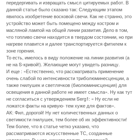
передергивать и извращать смысл цитируемых работ. В
данной статье было сказано так: Следующим этапом
явилось изобретение восковой свечи. Как не странно, это
устройство может быть помещено между костром и
масляной лампой на общей линии развития. Дело в том,
что топливо свечи находится в твердом состоянии, но при
нагреве плавится и далее транспортируется фитилем к
зоне горения.
То есть, имелось в виду положение на линии развития (а
не на S-кривой!). Желающие могут увидеть разницу.
И еще : «Естественно, что рассматривать применение
очень слабой по интенсивности триболюминесценции, а
также гнилушек и светлячков (биолюминисценция) для
освещения в данной работе не имеет смысла». Ну как тут
не согласиться с утверждением Serg1: « Ну если не
ложатся факты на кривую- тем хуже для фактов».
АК: Фил, дорогой! Ну нет количественных данных о
светимости гнилушек, тем более об их эффективности!
Тем более, что в статье четко указано, что
рассматриваются искусственные ТС, созданные
человеком. Вы что, можете родить светлячка?