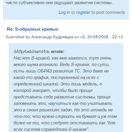
чисто субъективно они ощущают развитие системы.
Log in
or
register
to post comments
Re: S-образные кривые
Submitted by
Александр Кудрявцев
on
сб, 30/08/2008 - 22:13
дАбрАжЫлатИль
wrote:
Насчет S-кривой, как мне кажется, тут очень
много шума возникло. Ведь S-кривая, по сути,
есть лишь ОБРАЗ развития ТС. Это даже не
какой-то график, построенный на осях с
определенной шкалой. Это лишь модель, о
которой говорят, чтобы было проще
представить себе развитие системы, проще
запомнить это, научиться как-то учитывать
это в своих решениях задач. Но это отнюдь не
что-то, что нужно строить на бумаге и уж тем
более не то, что следует отстаивать как "для
всех систем справедлива S-кривая".