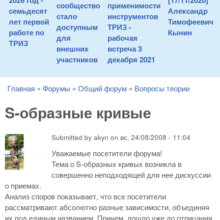
2026 год -
[17/11/2020]
сообщество
применимости
семьдесят
Александр
стало
инструментов
лет первой
Тимофеевич
доступным
ТРИЗ -
работе по
Кынин
для
рабочая
ТРИЗ
внешних
встреча 3
участников
декабря 2021
Главная
»
Форумы
»
Общий форум
»
Вопросы теории
You are here
S-образные кривые
Submitted by
akyn
on
вс, 24/08/2008 - 11:04
Уважаемые посетители форума!
Тема о S-образных кривых возникла в
совершенно неподходящей для нее дискуссии
о приемах.
Анализ споров показывает, что все посетители
рассматривают абсолютно разные зависимости, объединяя
их под единым названием. Причем, дошло уже до отрицания