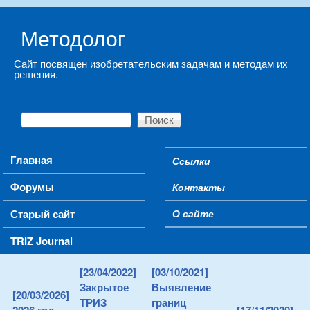
Skip to main content
Методолог
Сайт посвящен изобретательским задачам и методам их
решения.
Поиск
Форма поиска
Main menu
Главная
Ссылки
Secondary menu
Форумы
Контакты
Старый сайт
О сайте
TRIZ Journal
[23/04/2022]
[03/10/2021]
Закрытое
Выявление
[20/03/2026]
ТРИЗ
границ