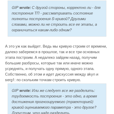
GIP
wrote:
С другой стороны, корректно ли - для
построения ТП - рассматривать состояние
полноты построения S-кривой? Другими
словами, можно ли не строить все ее этапы, а
ограничиться каким-либо одним?
А это уж как выйдет. Ведь мы кривую строим от времени,
далеко заберемся в прошлое, так и все три основных
этапа построим. А недалеко зайдем назад, получим
большие разбросы, которые так или иначе можно
усреднять, и получать одну прямую, одного этапа.
Собственно, об этом и идет дискуссия между akyn и
serg1: по скольким точкам строить кривую.
GIP
wrote:
Или же следует все же разделить:
трудоемкость построения - это одно, а время
достижения прогнозируемого (траекторией)
кривой оцениваемого параметра - это другое?
Допустим, что надо разделить.