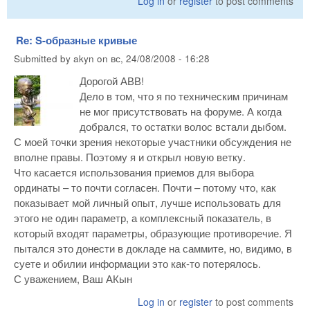
Log in
or
register
to post comments
Re: S-образные кривые
Submitted by
akyn
on
вс, 24/08/2008 - 16:28
Дорогой АВВ!
Дело в том, что я по техническим причинам
не мог присутствовать на форуме. А когда
добрался, то остатки волос встали дыбом.
С моей точки зрения некоторые участники обсуждения не
вполне правы. Поэтому я и открыл новую ветку.
Что касается использования приемов для выбора
ординаты – то почти согласен. Почти – потому что, как
показывает мой личный опыт, лучше использовать для
этого не один параметр, а комплексный показатель, в
который входят параметры, образующие противоречие. Я
пытался это донести в докладе на саммите, но, видимо, в
суете и обилии информации это как-то потерялось.
С уважением, Ваш АКын
Log in
or
register
to post comments