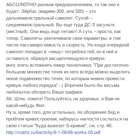
АБСОЛЮТНО разным предназначением, то так оно и
будет. Эйрбас (видимо 300, или 320) – это
дальнемагистральный самолет. Сухой –
среднемагистральный. Вы еще туда ДС-3 засуньте
(местный). Они ведь еще летают! А суть – проста, как
топор. Самолеты увеличивали свои параметры, в том
числе пассажиро-емкость и скорость. Но когда очередной
самолет попадал в «нишу» потребностей, он в ней и
оставался, образуя расщепляющуюся кривую.
могу опять вспомнить юмор техноложки: "При достаточно
большом множестве точек из него всегда можно выделить
некое подмножество точек, по которым можно провести
кривую любого порядка" :-) Впрочем было бы весьма
любопытно обозреть Ваши графики.
АК: Шлю, ловите! Пользуйтесь на здоровье, я Вам не
какой-нибудь Фил.
Ну а, кроме того, для остальных, по обозрению бед и
проблем кривостроения, наберусь наглости сослаться на
свою статью "Куда вывезет S-кривая", см. стр. 66:
http://matriz.ru/6activity/6-1-06/06-works-05.pdf