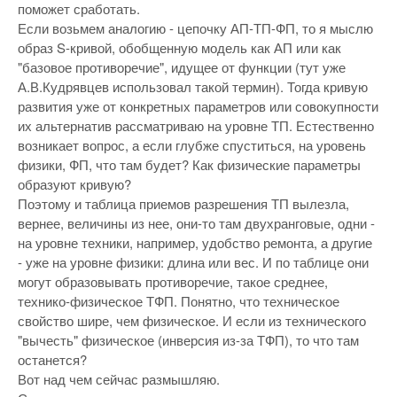
поможет сработать.
Если возьмем аналогию - цепочку АП-ТП-ФП, то я мыслю
образ S-кривой, обобщенную модель как АП или как
"базовое противоречие", идущее от функции (тут уже
А.В.Кудрявцев использовал такой термин). Тогда кривую
развития уже от конкретных параметров или совокупности
их альтернатив рассматриваю на уровне ТП. Естественно
возникает вопрос, а если глубже спуститься, на уровень
физики, ФП, что там будет? Как физические параметры
образуют кривую?
Поэтому и таблица приемов разрешения ТП вылезла,
вернее, величины из нее, они-то там двухранговые, одни -
на уровне техники, например, удобство ремонта, а другие
- уже на уровне физики: длина или вес. И по таблице они
могут образовывать противоречие, такое среднее,
технико-физическое ТФП. Понятно, что техническое
свойство шире, чем физическое. И если из технического
"вычесть" физическое (инверсия из-за ТФП), то что там
останется?
Вот над чем сейчас размышляю.