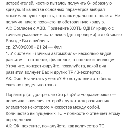
истребителей, честно пытаясь получить S- образную
кривую. В качестве основных параметров выбрал
максимальную скорость, потолок и дальность полета. Не
получил ничего похожего на обетованную кривую.
АК: Согласен с АВВ. Приведите ХОТЬ ОДНУ кривую с
точным указанием источников (для проверки) и я объясню
Вам где Вы ошиблись.
ср, 27/08/2008 - 21:24 — Фил
1. У системы «Личный автомобиль» несколько видов
развития – онтогенез, филогенез, геногенез и эволюция.
Уточните, конкретизируйте, пожалуйста, какой вид
развития волнует Вас и других ТРИЗ-экспертов.
АК: Фил, Вы читать умеете? Во вступлении это было
сказано предельно точно.
Пара́метр (от др.-греч. παραμετρέω «соразмеряю») —
величина, значения которой служат для различения
элементов некоторого множества между собой.
Количество выпущенных ТС – полностью отвечает этому
определению.
АК: ОК, поясните, пожалуйста, как количество ТС