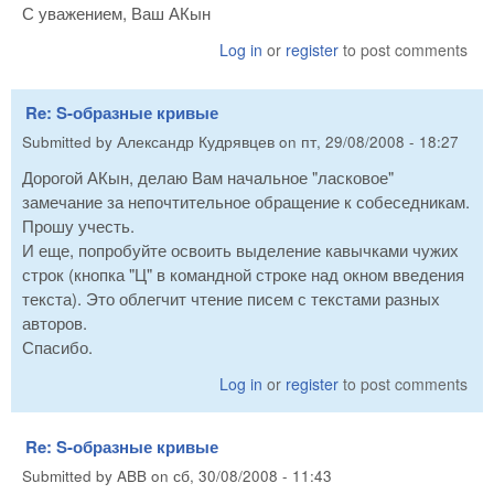
С уважением, Ваш АКын
Log in
or
register
to post comments
Re: S-образные кривые
Submitted by
Александр Кудрявцев
on
пт, 29/08/2008 - 18:27
Дорогой АКын, делаю Вам начальное "ласковое"
замечание за непочтительное обращение к собеседникам.
Прошу учесть.
И еще, попробуйте освоить выделение кавычками чужих
строк (кнопка "Ц" в командной строке над окном введения
текста). Это облегчит чтение писем с текстами разных
авторов.
Спасибо.
Log in
or
register
to post comments
Re: S-образные кривые
Submitted by
ABB
on
сб, 30/08/2008 - 11:43