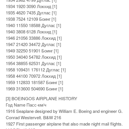
1934 1920 3090 Локхид [1]
1935 4620 7435 Дуглас [1]
1938 7524 12109 Боинг [1]
1940 11550 18588 Дуглас [1]
1940 3808 6128 Локхид [1]
1946 21056 33886 Локхид [1]
1947 21420 34472 Дуглас [1]
1949 32250 51901 Боинг [1]
1950 34040 54782 Локхид [1]
1954 38855 62531 Дуглас [1]
1958 109431 176112 Дуглас [1]
1958 44100 70972 Локхид [1]
1959 112833 181587 Боинг [1]
1969 313600 504690 Боинг [1]
[3] BOEINGOS AIRPLANE HISTORY
Год Name Пасс-км/ч
1916 Seaplane designed by William E. Boeing and engineer G.
Conrad Westervelt. B&W 216
1927 First passenger airplane that also made night mail flights.