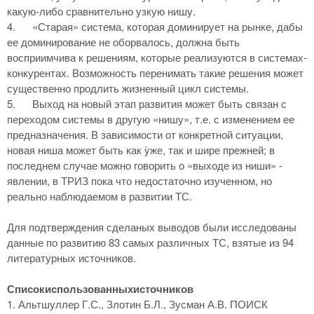
какую-либо сравнительно узкую нишу.
4.
«Старая» система, которая доминирует на рынке, дабы
ее доминирование не оборвалось, должна быть
восприимчива к решениям, которые реализуются в системах-
конкурентах. Возможность перенимать такие решения может
существенно продлить жизненный цикл системы.
5.
Выход на новый этап развития может быть связан с
переходом системы в другую «нишу», т.е. с изменением ее
предназначения. В зависимости от конкретной ситуации,
новая ниша может быть как ỳже, так и шире прежней; в
последнем случае можно говорить о «выходе из ниши» -
явлении, в ТРИЗ пока что недостаточно изученном, но
реально наблюдаемом в развитии ТС.
Для подтверждения сделаных выводов были исследованы
данные по развитию 83 самых различных ТС, взятые из 94
литературных источников.
Список
использованных
источников
1. Альтшуллеp Г.С., Злотин Б.Л., Зусман А.В. ПОИСК