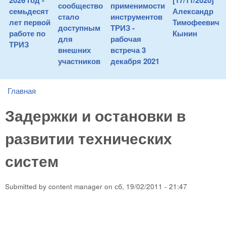
2026 год -
[17/11/2020]
сообщество
применимости
семьдесят
Александр
стало
инструментов
лет первой
Тимофеевич
доступным
ТРИЗ -
работе по
Кынин
для
рабочая
ТРИЗ
внешних
встреча 3
участников
декабря 2021
Главная
You are here
Задержки и остановки в
развитии технических
систем
Submitted by
content manager
on
сб, 19/02/2011 - 21:47