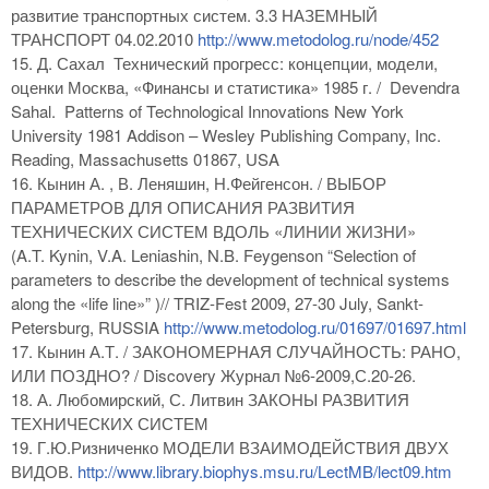
развитие транспортных систем. 3.3 НАЗЕМНЫЙ
ТРАНСПОРТ 04.02.2010
http://www.metodolog.ru/node/452
15. Д. Сахал Технический прогресс: концепции, модели,
оценки Москва, «Финансы и статистика» 1985 г. / Devendra
Sahal. Patterns of Technological Innovations New York
University 1981 Addison – Wesley Publishing Company, Inc.
Reading, Massachusetts 01867, USA
16. Кынин А. , В. Леняшин, Н.Фейгенсон. / ВЫБОР
ПАРАМЕТРОВ ДЛЯ ОПИСАНИЯ РАЗВИТИЯ
ТЕХНИЧЕСКИХ СИСТЕМ ВДОЛЬ «ЛИНИИ ЖИЗНИ»
(A.T. Kynin, V.A. Leniashin, N.B. Feygenson “Selection of
parameters to describe the development of technical systems
along the «life line»” )// TRIZ-Fest 2009, 27-30 July, Sankt-
Petersburg, RUSSIA
http://www.metodolog.ru/01697/01697.html
17. Кынин А.Т. / ЗАКОНОМЕРНАЯ СЛУЧАЙНОСТЬ: РАНО,
ИЛИ ПОЗДНО? / Discovery Журнал №6-2009,С.20-26.
18. А. Любомирский, С. Литвин ЗАКОНЫ РАЗВИТИЯ
ТЕХНИЧЕСКИХ СИСТЕМ
19. Г.Ю.Ризниченко МОДЕЛИ ВЗАИМОДЕЙСТВИЯ ДВУХ
ВИДОВ.
http://www.library.biophys.msu.ru/LectMB/lect09.htm