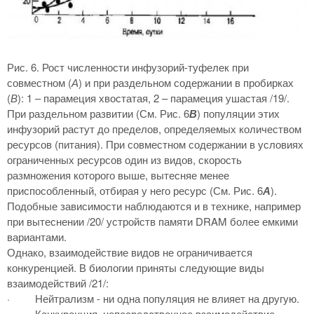
Рис. 6. Рост численности инфузорий-туфелек при
совместном (
А
) и при раздельном содержании в пробирках
(
В
): 1 – парамеция хвостатая, 2 – парамеция ушастая /19/.
При раздельном развитии (См. Рис. 6
В
) популяции этих
инфузорий растут до пределов, определяемых количеством
ресурсов (питания). При совместном содержании в условиях
ограниченных ресурсов один из видов, скорость
размножения которого выше, вытесняе менее
приспособленный, отбирая у него ресурс (См. Рис. 6
А
).
Подобные зависимости наблюдаются и в технике, например
при вытеснении /20/ устройств памяти DRAM более емкими
вариантами.
Однако, взаимодействие видов не ограничивается
конкуренцией. В биологии приняты следующие виды
взаимодействий /21/:
·
Нейтрализм - ни одна популяция не влияет на другую.
·
Конкуренция, непосредственное взаимодействие -