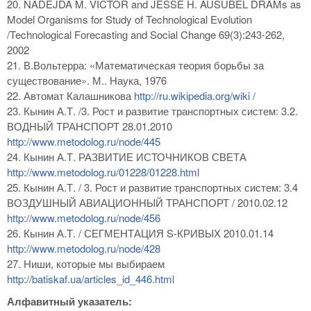
20. NADEJDA M. VICTOR and JESSE H. AUSUBEL DRAMs as
Model Organisms for Study of Technological Evolution
/Technological Forecasting and Social Change 69(3):243-262,
2002
21. В.Вольтерра: «Математическая теория борьбы за
существование». М.. Наука, 1976
22. Автомат Калашникова
http://ru.wikipedia.org/wiki /
23. Кынин А.Т. /3. Рост и развитие транспортных систем: 3.2.
ВОДНЫЙ ТРАНСПОРТ 28.01.2010
http://www.metodolog.ru/node/445
24. Кынин А.Т. РАЗВИТИЕ ИСТОЧНИКОВ СВЕТА
http://www.metodolog.ru/01228/01228.html
25. Кынин А.Т. / 3. Рост и развитие транспортных систем: 3.4
ВОЗДУШНЫЙ АВИАЦИОННЫЙ ТРАНСПОРТ / 2010.02.12
http://www.metodolog.ru/node/456
26. Кынин А.Т. / СЕГМЕНТАЦИЯ S-КРИВЫХ 2010.01.14
http://www.metodolog.ru/node/428
27. Ниши, которые мы выбираем
http://batiskaf.ua/articles_id_446.html
Алфавитный указатель: