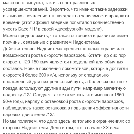
массового выпуска, так и за счет различных
усовершенствований. Вероятно, что именно такие задержки
вызывают появление т.н. «седла» на зависимости продаж от
времени (этот эффект впервые попытался количественно
учесть Басс /11/ в своей «диффузной» модели).
Можно предположить, что такая остановка в развитии имеет
причины, связанные с развитием Надсистемы.
Действительно, Надсистема «рельсы-шпалы» ограничила
возможности роста скорости паровозов. Кстати, до сих пор
скорость 120-150 км/ч является предельной для обычных
составов. Новые поколения локомотивов, которые достигли
скоростей более 300 км/ч, используют специально
проложенный для них рельсовый путь, а более скоростные
поезда используют другие виды пути, например магнитную
подвеску /12/. Следует также отметить, что именно в 1860-
90-е годы, наряду с остановкой роста скорости паровозов,
наблюдалась также остановка в повышении эффективности
паровых двигателей /13/.
Но мы полагаем, что дело здесь не только в ограничениях со
стороны Надсистемы. Дело в том, что в начале ХХ века
после длительного застоя рост скоростей паровозов