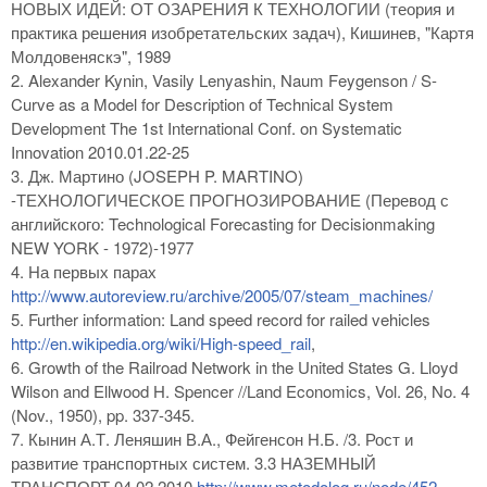
НОВЫХ ИДЕЙ: ОТ ОЗАРЕНИЯ К ТЕХНОЛОГИИ (теория и
практика решения изобретательских задач), Кишинев, "Каpтя
Молдовеняскэ", 1989
2. Alexander Kynin, Vasily Lenyashin, Naum Feygenson / S-
Curve as a Model for Description of Technical System
Development The 1st International Conf. on Systematic
Innovation 2010.01.22-25
3. Дж. Мартино (JOSEPH P. MARTINO)
-ТЕХНОЛОГИЧЕСКОЕ ПРОГНОЗИРОВАНИЕ (Перевод с
английского: Technological Forecasting for Decisionmaking
NEW YORK - 1972)-1977
4. На первых парах
http://www.autoreview.ru/archive/2005/07/steam_machines/
5. Further information: Land speed record for railed vehicles
http://en.wikipedia.org/wiki/High-speed_rail
,
6. Growth of the Railroad Network in the United States G. Lloyd
Wilson and Ellwood H. Spencer //Land Economics, Vol. 26, No. 4
(Nov., 1950), pp. 337-345.
7. Кынин А.Т. Леняшин В.А., Фейгенсон Н.Б. /3. Рост и
развитие транспортных систем. 3.3 НАЗЕМНЫЙ
ТРАНСПОРТ 04.02.2010
http://www.metodolog.ru/node/452