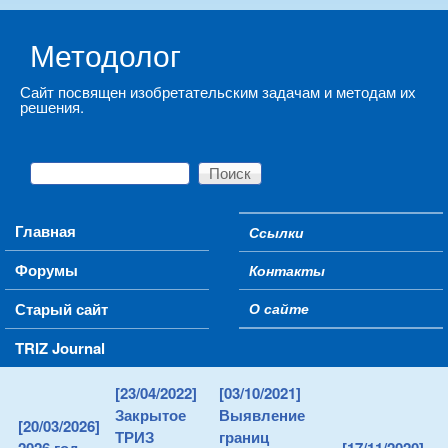
Skip to main content
Методолог
Сайт посвящен изобретательским задачам и методам их
решения.
Поиск
Форма поиска
Main menu
Главная
Ссылки
Secondary menu
Форумы
Контакты
Старый сайт
О сайте
TRIZ Journal
[23/04/2022]
[03/10/2021]
Закрытое
Выявление
[20/03/2026]
ТРИЗ
границ