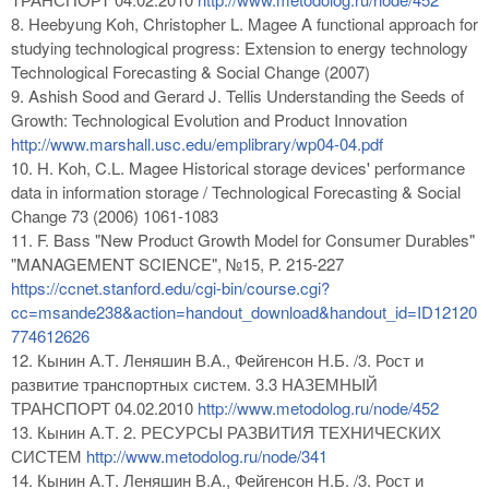
8. Heebyung Koh, Christopher L. Magee A functional approach for
studying technological progress: Extension to energy technology
Technological Forecasting & Social Change (2007)
9. Ashish Sood and Gerard J. Tellis Understanding the Seeds of
Growth: Technological Evolution and Product Innovation
http://www.marshall.usc.edu/emplibrary/wp04-04.pdf
10. H. Koh, C.L. Magee Historical storage devices' performance
data in information storage / Technological Forecasting & Social
Change 73 (2006) 1061-1083
11. F. Bass "New Product Growth Model for Consumer Durables"
"MANAGEMENT SCIENCE", №15, P. 215-227
https://ccnet.stanford.edu/cgi-bin/course.cgi?
cc=msande238&action=handout_download&handout_id=ID12120
774612626
12. Кынин А.Т. Леняшин В.А., Фейгенсон Н.Б. /3. Рост и
развитие транспортных систем. 3.3 НАЗЕМНЫЙ
ТРАНСПОРТ 04.02.2010
http://www.metodolog.ru/node/452
13. Кынин А.Т. 2. РЕСУРСЫ РАЗВИТИЯ ТЕХНИЧЕСКИХ
СИСТЕМ
http://www.metodolog.ru/node/341
14. Кынин А.Т. Леняшин В.А., Фейгенсон Н.Б. /3. Рост и