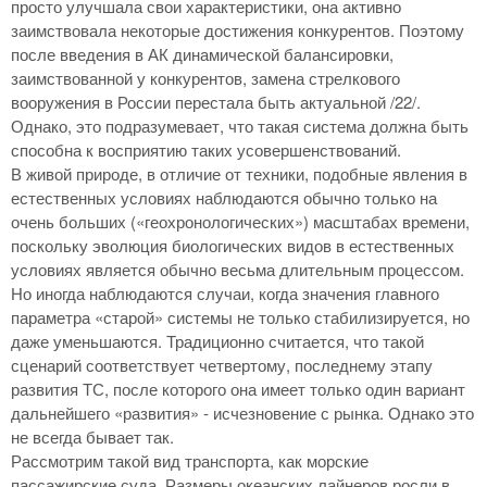
просто улучшала свои характеристики, она активно
заимствовала некоторые достижения конкурентов. Поэтому
после введения в АК динамической балансировки,
заимствованной у конкурентов, замена стрелкового
вооружения в России перестала быть актуальной /22/.
Однако, это подразумевает, что такая система должна быть
способна к восприятию таких усовершенствований.
В живой природе, в отличие от техники, подобные явления в
естественных условиях наблюдаются обычно только на
очень больших («геохронологических») масштабах времени,
поскольку эволюция биологических видов в естественных
условиях является обычно весьма длительным процессом.
Но иногда наблюдаются случаи, когда значения главного
параметра «старой» системы не только стабилизируется, но
даже уменьшаются. Традиционно считается, что такой
сценарий соответствует четвертому, последнему этапу
развития ТС, после которого она имеет только один вариант
дальнейшего «развития» - исчезновение с рынка. Однако это
не всегда бывает так.
Рассмотрим такой вид транспорта, как морские
пассажирские суда. Размеры океанских лайнеров росли в