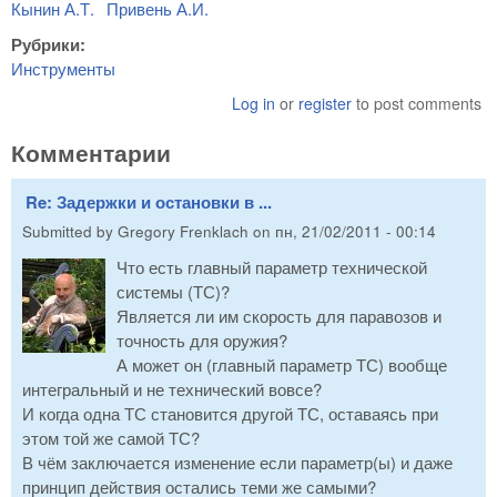
Кынин А.Т.
Привень А.И.
Рубрики:
Инструменты
Log in
or
register
to post comments
Комментарии
Re: Задержки и остановки в ...
Submitted by
Gregory Frenklach
on
пн, 21/02/2011 - 00:14
Что есть главный параметр технической
системы (ТС)?
Является ли им скорость для паравозов и
точность для оружия?
А может он (главный параметр ТС) вообще
интегральный и не технический вовсе?
И когда одна ТС становится другой ТС, оставаясь при
этом той же самой ТС?
В чём заключается изменение если параметр(ы) и даже
принцип действия остались теми же самыми?