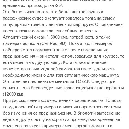
времени их производства /25/.
Это было вызвано тем, что большинство крупных
пассажирских судов эксплуатировалось тогда на самом
популярном - трансатлантическом маршруте. С появлением
пассажирских самолетов, способных пересечь
Атлантический океан (~5000 км), потребность в таких
лайнерах исчезла (См. Рис. 9
В
). Новый рост размеров
лайнеров стал возможен только после изменения их
предназначения – они стали использоваться для круизов, то
есть перешли в другую нишу. Кстати, значительное
количество новых моделей самолетов имеет дальность,
необходимую именно для трансатлантического маршрута.
Это отвечает явлению сегментации ТС /26/. Следующий
сегмент – это беспосадочные транспацифические перелеты
(12000 км).
При рассмотрении количественных характеристик ТС пока
не удалось найти примеров снижения параметров системы
без изменения ее предназначения. В биологии вытеснение
видов в другую нишу на коротких промежутках времени не
отмечено, зато есть примеры смены организмом ниш в