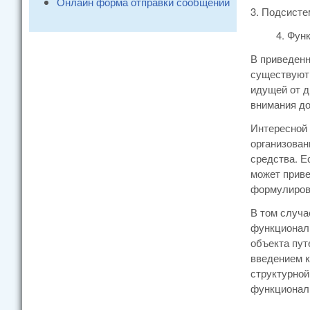
Онлайн форма отправки сообщений
3. Подсисте
4. Фун
В приведенн
существуют 
идущей от д
внимания до
Интересной 
организован
средства. Е
может приве
формулировк
В том случа
функциональ
объекта пут
введением к
структурной
функциональ