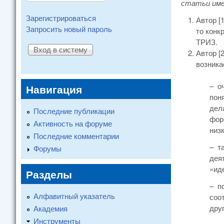
статьи име
Зарегистрироваться
Автор [
Запросить новый пароль
то конк
ТРИЗ.
Автор [
возника
– о
Навигация
пон
дел
Последние публикации
фор
Активность на форуме
низ
Последние комментарии
– т
Форумы
дея
«ид
Разделы
– п
Алфавитный указатель
соо
дру
Академия
Инструменты