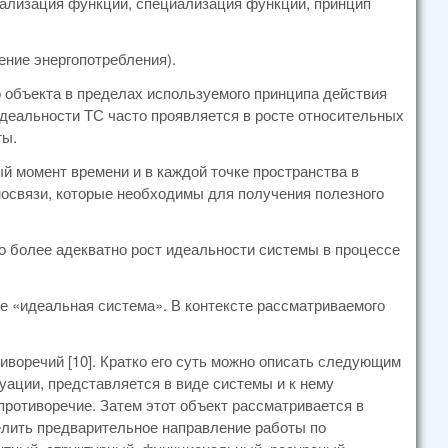
сализация функций, специализация функций, принцип
ение энергопотребления).
 объекта в пределах используемого принципа действия
деальности ТС часто проявляется в росте относительных
ты.
й момент времени и в каждой точке пространства в
мосвязи, которые необходимы для получения полезного
то более адекватно рост идеальности системы в процессе
не «идеальная система». В контексте рассматриваемого
воречий [10]. Кратко его суть можно описать следующим
уации, представляется в виде системы и к нему
ротиворечие. Затем этот объект рассматривается в
делить предварительное направление работы по