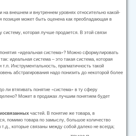
и на внешнем и внутреннем уровнях относительно какой-
ая позиция может быть оценена как преобладающая в
ту систему, которая лучше продается. В этой связи
я понятия «идеальная система»? Можно сформулировать
ак: идеальная система – это такая система, которая
 т.п. Инструментальность, прагматичность такой
вень абстрагирования надо понизить до некоторой более
до ли втягивать понятие «система» в ту сферу
ределено? Может в продажах лучшим понятием будет
мосвязанных
частей. В понятие же товара, в
тся, помимо товара по замыслу, большое количество
т.д., которые связаны между собой далеко не всегда;