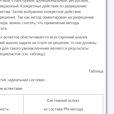
тный, структурный, функциональный, ресурсный,
мационный. Конкретные действия по разрешению
ектам. Затем выбранное конкретное действие
 решения. Так как метод ориентирован на разрешение
лера, можно считать, что применение метода
ата.
х аспектов обеспечивается всесторонний анализ
й анализ задачи на этапе ее решения, то они должны
 для такого умозаключения являются результаты
циалистов (см. таблицу).
Таблица
ятия «идеальная система»
ми аспектами
Системный аспект
ность
из состава PN-метода