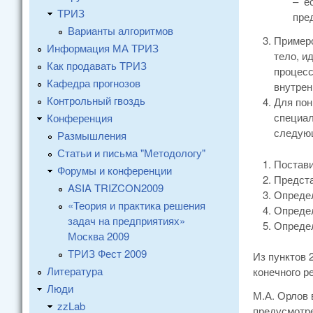
– е
ТРИЗ
пре
Варианты алгоритмов
Примеро
Информация МА ТРИЗ
тело, и
Как продавать ТРИЗ
процесс
Кафедра прогнозов
внутрен
Контрольный гвоздь
Для пон
специал
Конференция
следующ
Размышления
Статьи и письма "Методологу"
Постави
Форумы и конференции
Предста
ASIA TRIZCON2009
Определ
«Теория и практика решения
Определ
задач на предприятиях»
Определ
Москва 2009
ТРИЗ Фест 2009
Из пунктов 
Литература
конечного р
Люди
М.А. Орлов 
zzLab
предусмотре