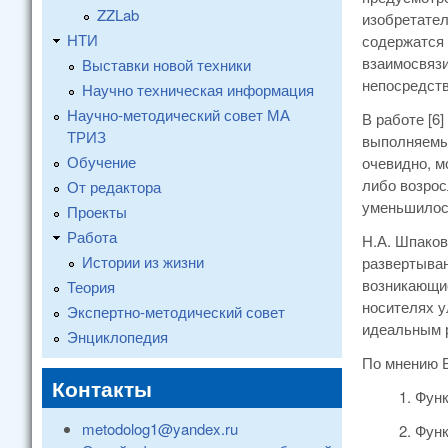
ZZLab
изобретател
НТИ
содержатся 
взаимосвязи
Выставки новой техники
непосредств
Научно техническая информация
Научно-методический совет МА
В работе [6
ТРИЗ
выполняемых
Обучение
очевидно, м
либо возро
От редактора
уменьшилось
Проекты
Работа
Н.А. Шпаков
Истории из жизни
развертыван
возникающие
Теория
носителях у
Экспертно-методический совет
идеальным р
Энциклопедия
По мнению В
Контакты
1. Фун
metodolog1@yandex.ru
2. Фун