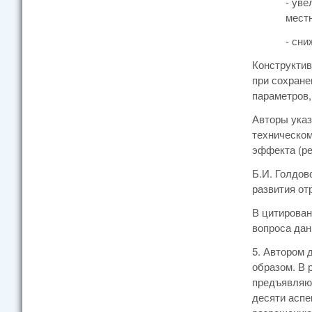
- ув
местн
- сни
Конструктив
при сохране
параметров,
Авторы указ
техническом
эффекта (ре
Б.И. Голдов
развития от
В цитирован
вопроса дан
5. Автором 
образом. В 
предъявляют
десяти аспе