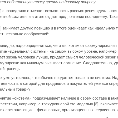
ет собственную точку зрения по данному вопросу.
1] справедливо отмечает возможность рассмотрения идеальност
ретной системы и в итоге отдает предпочтение последнему. Так
2] занимает другую позицию и в итоге оценивает как идеальную 
ет несколько соображений:
чевидно, надо определиться, чего мы хотим от формулировани
ятие «идеальная системы» на самом высоком уровне, например, т
ает жизнь человека лучше, придает смысл человеческой жизни и
мулировки как минимум вызывает сомнение. Следовательно, уро
кой границы;
ак уже устоялось, что обычно продается товар, а не система. На
тельности, в которой для продавцов и покупателей уже все оп
еальный товар»?
онятие «система» подразумевает наличие в своем составе
взаи
тветствии, например, с трехуровневой его моделью [3], включае
гих составляющих – финансовых, организационных, сервисных и 