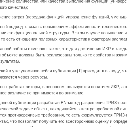
еличение количества или качества выполнения функций (универ
ого качества);
жение затрат (передача функций, упразднение функций, уменьш
ный подход связан с повышением эффективности технического
нии его функциональной структуры. В этом случае повышение и
 то есть отношения полезных характеристик к факторам распла
анной работы отмечают также, что для достижения ИКР в кажды
 объекте должны быть реализованы только те свойства и взаи
зультата).
ский в уже упоминавшейся публикации [1] приходит к выводу, ч
ражается через ресурсы.
ных работах авторы, в основном, пользуются понятием ИКР, а 
ное различие не принимается во внимание.
данной публикации разработан PN-метод разрешения ТРИЗ-проти
решаемой задаче объект, находящийся в центре проблемной сит
ся противоречивые требования, то есть формулируется ТРИЗ-п
ктах, что позволяет получить его всестороннюю оценку и опре