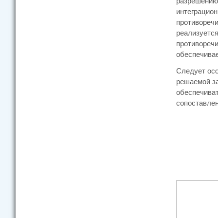
разрешению 
интеграцион
противоречи
реализуется
противоречи
обеспечивае
Следует осо
решаемой за
обеспечиват
сопоставлен