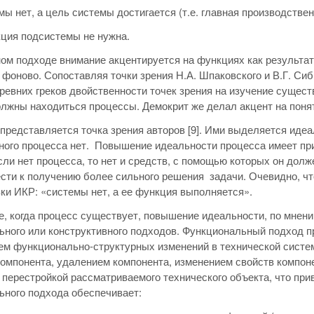
мы нет, а цель системы достигается (т.е. главная про­изводств
кция подсистемы не нужна.
ом подходе внимание акцентируется на функциях как результат
фоново. Сопоставляя точки зрения Н.А. Шпаковского и В.Г. Сиби
ревних греков двойственности точек зрения на изучение сущест
лжны находиться процессы. Демокрит же делал акцент на поня
представляется точка зрения авторов [9]. Ими выделяется идеа
ного процесса нет. Повышение идеальности процесса имеет пр
сли нет процесса, то нет и средств, с помощью которых он дол
сти к получению более сильного решения задачи. Очевидно, что
и ИКР: «системы нет, а ее функция выполняется».
е, когда процесс существует, повышение идеальности, по мнени
ного или конструктивного подходов. Функциональный подход 
ем функционально-структурных изменений в технической систем
омпонента, удалением компонента, изменением свойств компоне
 перестройкой рассматриваемого технического объекта, что пр
ного подхода обеспечивает: