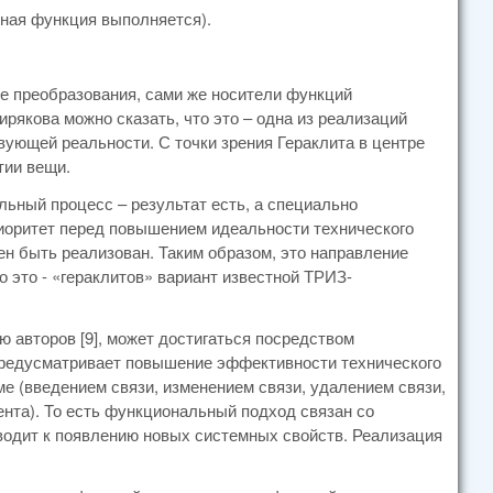
енная функция выполняется).
е преобразования, сами же носители функций
рякова можно сказать, что это – одна из реализаций
вующей реальности. С точки зрения Гераклита в центре
тии вещи.
льный процесс – результат есть, а специально
иоритет перед повышением идеальности технического
жен быть реализован. Таким образом, это направление
 это - «гераклитов» вариант известной ТРИЗ-
ю авторов [9], может достигаться посредством
предусматривает повышение эффективности технического
е (введением связи, изменением связи, удалением связи,
нта). То есть функциональный подход связан со
иводит к появлению новых системных свойств. Реализация