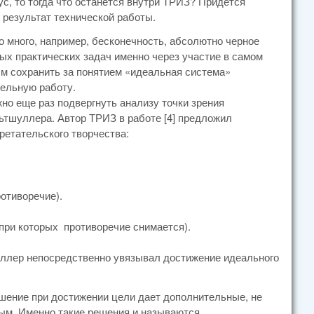
с, то тогда что останется внутри ТРИЗ? Придется
 результат технической работы.
 много, например, бесконечность, абсолютно черное
ых практических задач именно через участие в самом
м сохранить за понятием «идеальная система»
ельную работу.
о еще раз подвергнуть анализу точки зрения
льтшуллера. Автор ТРИЗ в работе [4] предложил
етательского творчества:
ротиворечие).
 при которых противоречие снимается).
шуллер непосредственно увязывал достижение идеального
ешение при достижении цели дает дополнительные, не
ым. Именно такие решения и называются