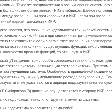
ьскими». Такие же предположения о возникновении системного
в большинстве более ранних ТРИЗ-учебников. Данное положени
 между разрешенным противоречием и ИКР: если при разрешен
енный вариант движения к ИКР.
] указывается, что повышение идеальности технической системы
 полезных функций, так и при снижении затрат, уменьшении 
ожно трактовать так: если в результате разрешения противоре
сло качество выполнения существующих функций, либо уменьш
 количество вредных функций, то это – путь к ИКР.
ский [7] выделяет три способа совершенствования системы дл
ие состава системы; оптимизация состава системы. При этом п
 при улучшении системы. Особенность приведенной позиции сос
лучшенных функций, уменьшенного расхода ресурсов и т.д. Са
езультаты не указываются и априори подразумевается их сущ
.Г.Сибирякова [8] движение осуществляется в сторону ИКР, ес
кцию подсистемы выполняют другие элементы системы.
кция подсистемы выполняется сама собой.