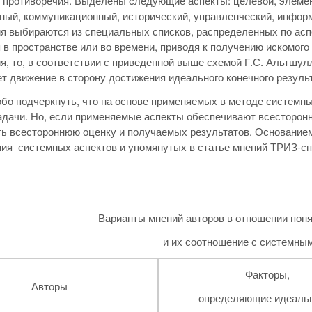
противоречия. Выделены следующие аспекты: целевой, элемен
ный, коммуникационный, исторический, управленческий, инфор
я выбираются из специальных списков, распределенных по асп
 в пространстве или во времени, приводя к получению искомого
я, то, в соответствии с приведенной выше схемой Г.С. Альтшул
т движение в сторону достижения идеального конечного результ
бо подчеркнуть, что на основе применяемых в методе системны
дачи. Но, если применяемые аспекты обеспечивают всесторонни
ь всестороннюю оценку и получаемых результатов. Основанием
ия системных аспектов и упомянутых в статье мнений ТРИЗ-спе
Варианты мнений авторов в отношении пон
и их соотношение с системны
Факторы,
Авторы
определяющие идеаль