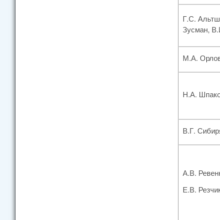
Г.С. Альтш
Зусман, В.
М.А. Орло
Н.А. Шпак
В.Г. Сибир
А.В. Ревен
Е.В. Резчи