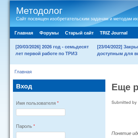
Методолог
Сайт посвящен изобретательским задачам и методам их
Main menu
Главная
Форумы
Старый сайт
TRIZ Journal
[20/03/2026] 2026 год - семьдесят
[23/04/2022] Зак
лет первой работе по ТРИЗ
доступным для в
Главная
You are here
Еще р
Вход
Submitted by
Имя пользователя
*
Пароль
*
Понятие иде