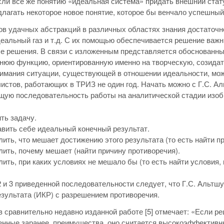
сли все же понятию «идеальная система» придать внешний стату
длагать некоторое новое понятие, которое бы венчало успешный
в удачных абстракций в различных областях знания достаточно
деальный газ и т.д. С их помощью обеспечивается решение важн
е решения. В связи с изложенным представляется обоснованны
нюю функцию, ориентированную именно на творческую, созидат
имания ситуации, существующей в отношении идеальности, можн
истов, работающих в ТРИЗ не один год. Начать можно с Г.С. А
ую последовательность работы на аналитической стадии изобр
ть задачу.
вить себе идеальный конечный результат.
ить, что мешает достижению этого результата (то есть найти п
ить, почему мешает (найти причину противоречия).
ить, при каких условиях не мешало бы (то есть най­ти условия,
2 и 3 приведенной последовательности следует, что Г.С. Альт
езультата (ИКР) с разрешением противоречия.
в сравнительно недавно изданной работе [5] отмечает: «Если р
нные заранее, преимущества, оно считается высокоэффективн