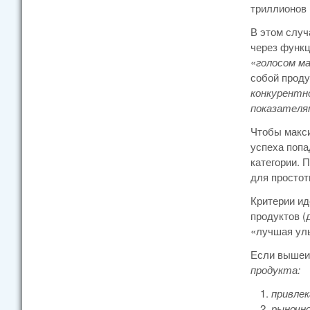
триллионов 
В этом случ
через функц
«
голосом м
собой проду
конкурентн
показателя
Чтобы макси
успеха попа
категории. 
для простот
Критерии ид
продуктов (
«лучшая уль
Если вышеи
продукта:
привле
рыночно