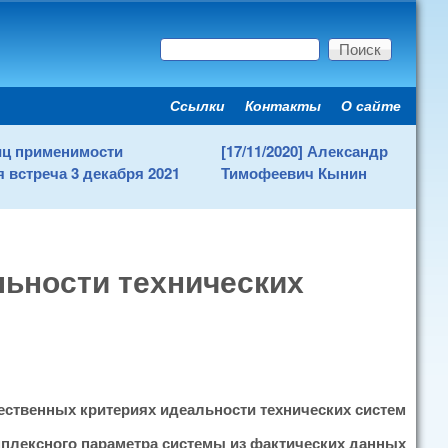
Поиск
Форма поиска
Ссылки
Контакты
О сайте
Secondary menu
ниц применимости
[17/11/2020] Александр
 встреча 3 декабря 2021
Тимофеевич Кынин
льности технических
ественных критериях идеальности технических систем
мплексного параметра системы из фактических данных