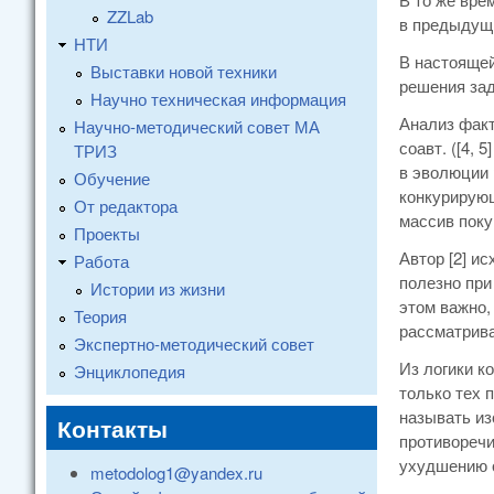
ZZLab
в предыдущ
НТИ
В настоящей
Выставки новой техники
решения зад
Научно техническая информация
Анализ факт
Научно-методический совет МА
соавт. ([4,
ТРИЗ
в эволюции 
Обучение
конкурирующ
От редактора
массив поку
Проекты
Автор [2] и
Работа
полезно при
Истории из жизни
этом важно,
Теория
рассматрива
Экспертно-методический совет
Из логики к
Энциклопедия
только тех 
называть из
Контакты
противоречи
ухудшению о
metodolog1@yandex.ru