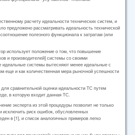
ественному расчету идеальности технических систем, и
ыло предложено рассматривать идеальность технической
соотношение полезного функционала к затратам (или
ор использует положение о том, что повышение
ков и производителей] системы со своими
ее идеальные системы вытесняют менее идеальные с
ом еще и как количественная мера рыночной успешности
 для сравнительной оценки идеальности ТС путем
де, в которую входит данная ТС.
чение эксперта из этой процедуры позволит не только
 и исключить риск ошибок, обусловленных
ен в [1], и список аналогичных примеров легко
оем пути ряд трудностей; некоторые из них были описаны