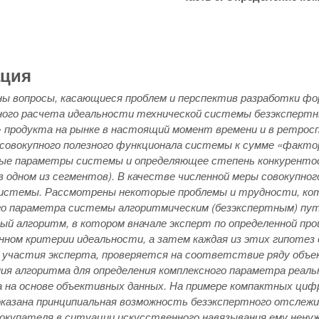
ация
ы вопросы, касающиеся проблем и перспектив разработки ф
ого расчета идеальности технической системы безэкспертн
» продукта на рынке в настоящий момент времени и в ретрос
совокупного полезного функционала системы к сумме «факто
е параметры системы и определяющее степень конкурентос
в одном из сегментов). В качестве численной меры совокупно
истемы. Рассмотрены некоторые проблемы и трудности, кот
го параметра системы алгоритмическим (безэкспертным) пут
й алгоритм, в котором вначале эксперт по определенной про
нном критерии идеальности, а затем каждая из этих гипоте
участия эксперта, проверяется на соответствие ряду объек
ия алгоритма для определения комплексного параметра реаль
 на основе объективных данных. На примере компактных ци
казана принципиальная возможность безэкспертного отслежи
покупателя в ситуации искусственного навязывания ему нену