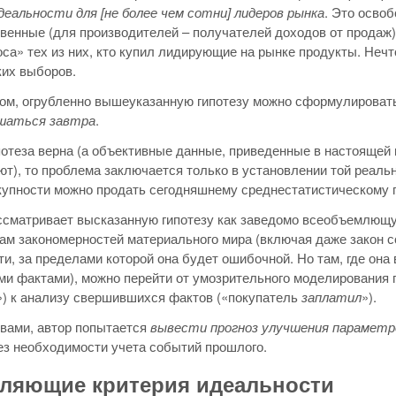
еальности для [не более чем сотни] лидеров рынка
. Это осво
енные (для производителей – получателей доходов от продаж)
оса» тех из них, кто купил лидирующие на рынке продукты. Нечт
их выборов.
ом, огрубленно вышеуказанную гипотезу можно сформулировать
шаться завтра
.
потеза верна (а объективные данные, приведенные в настоящей и
т), то проблема заключается только в установлении той реаль
купности можно продать сегодняшнему среднестатистическому 
ссматривает высказанную гипотезу как заведомо всеобъемлющую.
ам закономерностей материального мира (включая даже закон со
и, за пределами которой она будет ошибочной. Но там, где она
и фактами), можно перейти от умозрительного моделирования 
») к анализу свершившихся фактов («покупатель
заплатил
»).
вами, автор попытается
вывести прогноз улучшения параметр
без необходимости учета событий прошлого.
ляющие критерия идеальности