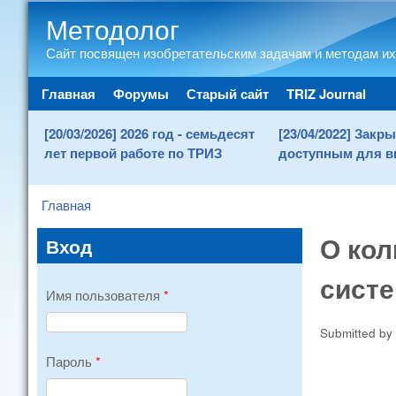
Методолог
Сайт посвящен изобретательским задачам и методам их
Main menu
Главная
Форумы
Старый сайт
TRIZ Journal
[20/03/2026] 2026 год - семьдесят
[23/04/2022] Зак
лет первой работе по ТРИЗ
доступным для в
Главная
You are here
О кол
Вход
систе
Имя пользователя
*
Submitted by
Пароль
*