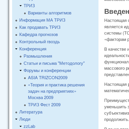
ТРИЗ
Введе
Варианты алгоритмов
Информация МА ТРИЗ
Настоящая с
является ид
Как продавать ТРИЗ
системы (ТС
Кафедра прогнозов
«факторам р
Контрольный гвоздь
Конференция
В качестве 
идеальности
Размышления
функциональ
Статьи и письма "Методологу"
массового р
Форумы и конференции
представлен
ASIA TRIZCON2009
Настоящая р
«Теория и практика решения
математичес
задач на предприятиях»
Москва 2009
Преимуществ
ТРИЗ Фест 2009
уменьшить з
Литература
субъективиз
Люди
продолжить
zzLab
В то же вре