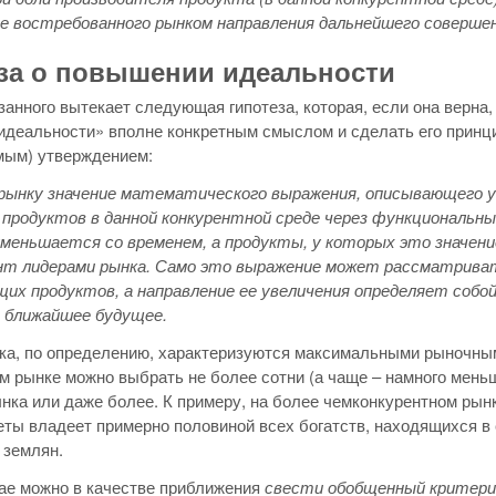
е востребованного рынком направления дальнейшего соверше
за о повышении идеальности
анного вытекает следующая гипотеза, которая, если она верна,
идеальности» вполне конкретным смыслом и сделать его прин
мым) утверждением:
 рынку значение математического выражения, описывающего 
 продуктов в данной конкурентной среде через функциональ
уменьшается со временем, а продукты, у которых это значен
т лидерами рынка. Само это выражение может рассматриват
их продуктов, а направление ее увеличения определяет собо
 ближайшее будущее.
ка, по определению, характеризуются максимальными рыночны
м рынке можно выбрать не более сотни (а чаще – намного мень
нка или даже более. К примеру, на более чемконкурентном рын
ты владеет примерно половиной всех богатств, находящихся в 
 землян.
ае можно в качестве приближения
свести обобщенный критерий