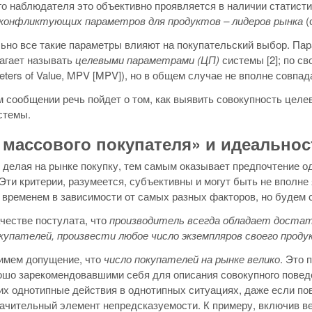
о наблюдателя это объективно проявляется в наличии статист
 конфликтующих параметров для продуктов – лидеров рынка
(с
ьно все такие параметры влияют на покупательский выбор. Па
агает называть
целевыми параметрами (ЦП)
системы [2]; по с
eters of Value, MPV [MPV]), но в общем случае не вполне совпад
 сообщении речь пойдет о том, как выявить совокупность цел
стемы.
 массового покупателя» и идеально
 делая на рынке покупку, тем самым оказывает предпочтение 
 Эти критерии, разумеется, субъективны и могут быть не вполн
 временем в зависимости от самых разных факторов, но будем сч
честве постулата, что
производитель всегда обладает достат
купателей, произвести любое число экземпляров своего проду
римем допущение, что
число покупателей на рынке велико
. Это 
ошо зарекомендовавшими себя для описания совокупного повед
 однотипные действия в однотипных ситуациях, даже если пов
ачительный элемент непредсказуемости. К примеру, включив 