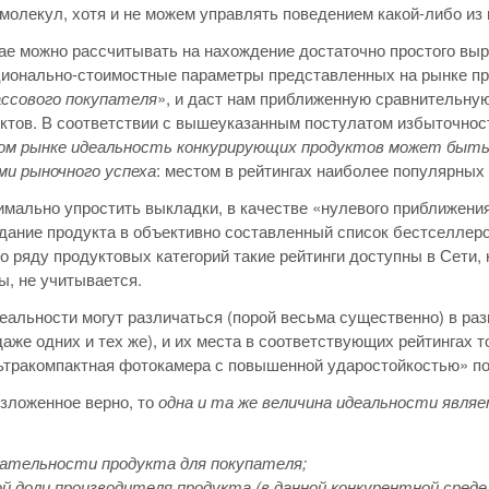
молекул, хотя и не можем управлять поведением какой-либо из 
ае можно рассчитывать на нахождение достаточно простого вы
ионально-стоимостные параметры представленных на рынке про
ассового покупателя
», и даст нам приближенную сравнительн
ктов. В соответствии с вышеуказанным постулатом избыточнос
ом рынке идеальность конкурирующих продуктов может быть 
ми рыночного успеха
: местом в рейтингах наиболее популярных
мально упростить выкладки, в качестве «нулевого приближения
дание продукта в объективно составленный список бестселлеро
По ряду продуктовых категорий такие рейтинги доступны в Сети, 
ы, не учитывается.
еальности могут различаться (порой весьма существенно) в раз
даже одних и тех же), и их места в соответствующих рейтингах 
тракомпактная фотокамера с повышенной ударостойкостью» по
зложенное верно, то
одна и та же величина идеальности явля
кательности продукта для покупателя;
й доли производителя продукта (в данной конкурентной среде)