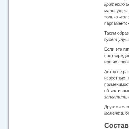
критерию ид
малосуществ
только «гол
парламентск
Таким образ
будет улуч
Если эта ги
подтверждаю
или их сово
Автор не ра
известных н
применимост
объективным
заплатить
Другими сло
момента
, 
Состав