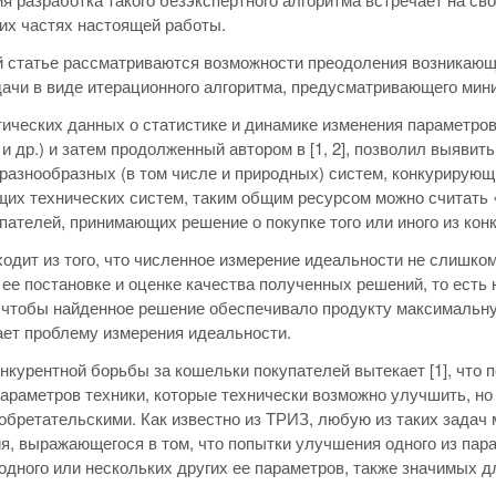
их частях настоящей работы.
 статье рассматриваются возможности преодоления возникающ
ачи в виде итерационного алгоритма, предусматривающего мин
ических данных о статистике и динамике изменения параметров
 5] и др.) и затем продолженный автором в [1, 2], позволил выя
разнообразных (в том числе и природных) систем, конкурирующ
их технических систем, таким общим ресурсом можно считать «
пателей, принимающих решение о покупке того или иного из ко
сходит из того, что численное измерение идеальности не слишко
 ее постановке и оценке качества полученных решений, то есть 
 чтобы найденное решение обеспечивало продукту максимальну
ет проблему измерения идеальности.
онкурентной борьбы за кошельки покупателей вытекает [1], что
параметров техники, которые технически возможно улучшить, н
обретательскими. Как известно из ТРИЗ, любую из таких задач
я, выражающегося в том, что попытки улучшения одного из пара
дного или нескольких других ее параметров, также значимых д