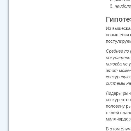
наиболе
Гипоте
Из вышесказ
повышения 
постулируе
Среднее по
покупателя
никогда не 
этот момен
конкурирующ
системы на
Лидеры рын
конкурентно
половину ры
людей плане
миллиардов
В этом случ