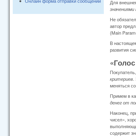
Онлайн форма отправки сообщений
Для внешнег
значениями
Не обязател
автор предл
(Main Param
В настоящем
развития си
«Голос
Покупатель,
критериев
.
меняться со
Примем в ка
денег от по
Наконец, п
чисел», хор
выполняющих
содержит зн