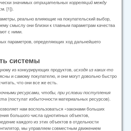
ически значимых
отрицательных корреляций между
м. [1])
.
раметры, реально влияющие на покупательский выбор,
воему смыслу они близки к главным параметрам качества
ают с ними.
евых параметров, определяющих ход дальнейшего
сть системы
одному из конкурирующих продуктов,
исходя из каких-то
е ясны и самому покупателю, и они могут довольно быстро
итать, что они все же есть.
очными ресурсами, чтобы, при условии поступления
кта
(постулат избыточности материальных ресурсов).
позволяет нам воспользоваться «законами больших
ения большого числа однотипных объектов,
едение каждого из этих объектов в отдельности
вентилятор, мы управляем совместным движением