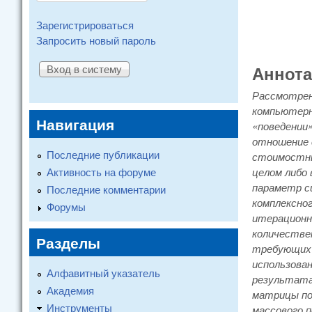
Зарегистрироваться
Запросить новый пароль
Аннот
Рассмотрен
компьютерн
Навигация
«поведении
отношение 
Последние публикации
стоимостны
Активность на форуме
целом либо 
параметр с
Последние комментарии
комплексно
Форумы
итерационны
количестве
Разделы
требующих 
использован
Алфавитный указатель
результата
Академия
матрицы по
Инструменты
массового 