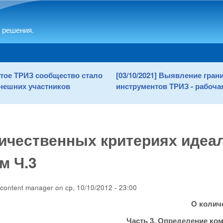
Skip to main content
 решения.
рытое ТРИЗ сообщество стало
[03/10/2021] Выявление гра
нешних участников
инструментов ТРИЗ - рабочая
ичественных критериях идеа
м Ч.3
content manager
on
ср, 10/10/2012 - 23:00
О колич
Часть 3. Определение ко