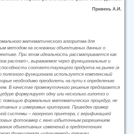
Привень А.И.
ормального математического алгоритма для
ым методом на основании объективных данных о
пективе. При этом идеальность рассматривается как
ров расплат», выражаемое через функциональные и
пособности соответствующего продукта на рынке (в
го полезного функционала используется комплексный
орые необходимо преодолеть на пути к определению
ем. В качестве промежуточного решения предлагается
цедуре формулирует одну или несколько гипотез о
з с помощью формальных математических процедур, не
тивных и измеримых критериев. Приведен пример
ной системы – лазерного принтера, с верификацией
фровых фотокамер с явно избыточным разрешением
вания объективных изменений в предпочтениях
жного функционала «улучшенной» техники.