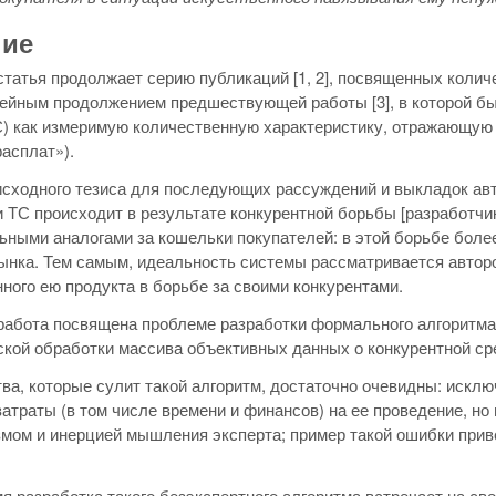
ние
татья продолжает серию публикаций [1, 2], посвященных колич
ейным продолжением предшествующей работы [3], в которой б
) как измеримую количественную характеристику, отражающую 
асплат»).
исходного тезиса для последующих рассуждений и выкладок авт
 ТС происходит в результате конкурентной борьбы [разработчи
ными аналогами за кошельки покупателей: в этой борьбе бол
ынка. Тем самым, идеальность системы рассматривается автор
ного ею продукта в борьбе за своими конкурентами.
абота посвящена проблеме разработки формального алгоритма
кой обработки массива объективных данных о конкурентной сре
а, которые сулит такой алгоритм, достаточно очевидны: исклю
атраты (в том числе времени и финансов) на ее проведение, но
мом и инерцией мышления эксперта; пример такой ошибки привед
.
мя разработка такого безэкспертного алгоритма встречает на св