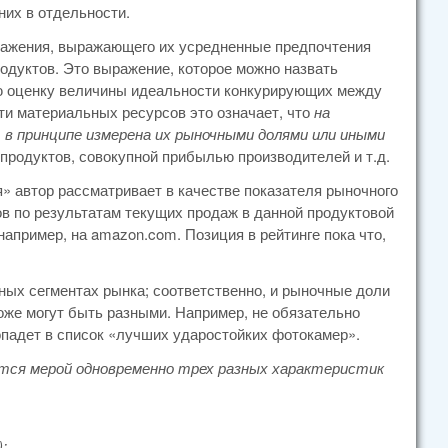
них в отдельности.
ражения, выражающего их усредненные предпочтения
дуктов. Это выражение, которое можно назвать
ую оценку величины идеальности конкурирующих между
ти материальных ресурсов это означает, что
на
в принципе измерена их рыночными долями или иными
 продуктов, совокупной прибылью производителей и т.д.
» автор рассматривает в качестве показателя рыночного
в по результатам текущих продаж в данной продуктовой
например, на amazon.com. Позиция в рейтинге пока что,
ных сегментах рынка; соответственно, и рыночные доли
тоже могут быть разными. Например, не обязательно
падет в список «лучших ударостойких фотокамер».
ется мерой одновременно трех разных характеристик
;