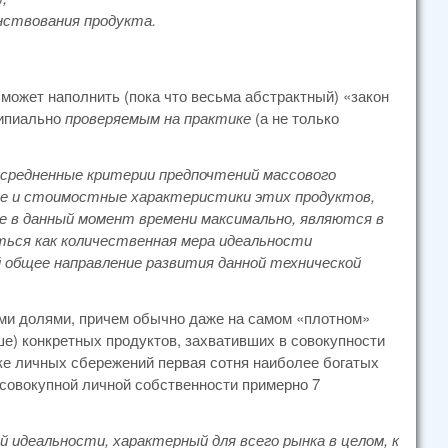
нствования продукта.
 может наполнить (пока что весьма абстрактный) «закон
ципиально
проверяемым на практике
(а не только
усредненные критерии предпочтений массового
ные и стоимостные характеристики этих продуктов,
ие в данный момент времени максимально, являются в
ься как количественная мера идеальности
й общее направление развития данной технической
ми долями, причем обычно даже на самом «плотном»
ше) конкретных продуктов, захвативших в совокупности
ке личных сбережений первая сотня наиболее богатых
совокупной личной собственности примерно 7
 идеальности, характерный для всего рынка в целом, к