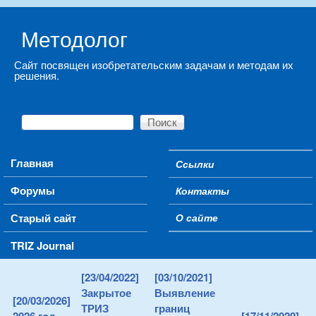
Skip to main content
Методолог
Сайт посвящен изобретательским задачам и методам их
решения.
Поиск
Форма поиска
Main menu
Главная
Ссылки
Secondary menu
Форумы
Контакты
Старый сайт
О сайте
TRIZ Journal
[23/04/2022]
[03/10/2021]
Закрытое
Выявление
[20/03/2026]
ТРИЗ
границ