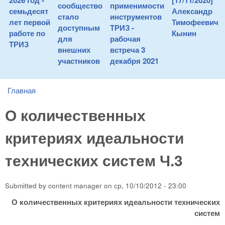
2026 год -
[17/11/2020]
сообщество
применимости
семьдесят
Александр
стало
инструментов
лет первой
Тимофеевич
доступным
ТРИЗ -
работе по
Кынин
для
рабочая
ТРИЗ
внешних
встреча 3
участников
декабря 2021
Главная
You are here
О количественных
критериях идеальности
технических систем Ч.3
Submitted by
content manager
on
ср, 10/10/2012 - 23:00
О количественных критериях идеальности технических
систем