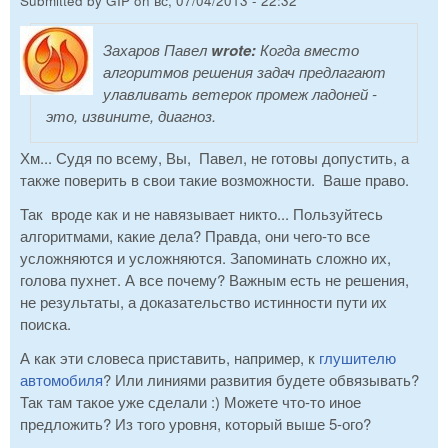
Submitted by
GIP
on
вс, 07/04/2013 - 22:32
Захаров Павел
wrote:
Когда вместо
алгоритмов решения задач предлагают
улавливать ветерок промеж ладоней -
это, извините, диагноз.
Хм... Судя по всему, Вы, Павел, не готовы допустить, а
также поверить в свои такие возможности. Ваше право.
Так вроде как и не навязывает никто... Пользуйтесь
алгоритмами, какие дела? Правда, они чего-то все
усложняются и усложняются. Запоминать сложно их,
голова пухнет. А все почему? Важным есть не решения,
не результаты, а доказательство истинности пути их
поиска.
А как эти словеса приставить, например, к
глушителю
автомобиля
? Или линиями развития будете обвязывать?
Так там такое уже сделали :) Можете что-то иное
предложить? Из того уровня, который выше 5-ого?