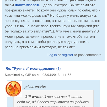
гаком
наштамповать
- дело нехитрое, Вы же сами это
прекрасно знаете. Но кому они нужны сами по себе, что и
кому ими можно доказать? Ну, будет у меня, допустим,
через год пятьсот патентов, в том числе полсотни - пятого
уровня и выше, плюс пара-тройка научных открытий (кто
бы только за это заплатил?..). Что мне с ними делать? В
моем представлении, прелесть не в том, чтобы патент
получить, а в том, чтобы реальную задачу решить
реально приемлемым методом, не так ли?
Log in
or
register
to post comments
Re: "Ручные" исследования (1)
Submitted by
GIP
on
пн, 08/04/2013 - 11:58
priven
wrote:
GIP
wrote:
И чего вы все боитесь
себя же, а? Своего (скрытого) природного
индикатора?