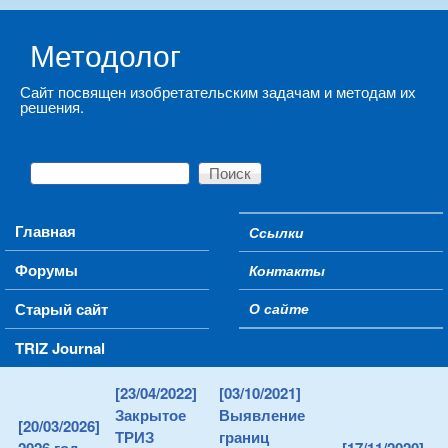
Skip to main content
Методолог
Сайт посвящен изобретательским задачам и методам их
решения.
Поиск
Форма поиска
Main menu
Главная
Ссылки
Secondary menu
Форумы
Контакты
Старый сайт
О сайте
TRIZ Journal
[23/04/2022]
[03/10/2021]
Закрытое
Выявление
[20/03/2026]
ТРИЗ
границ