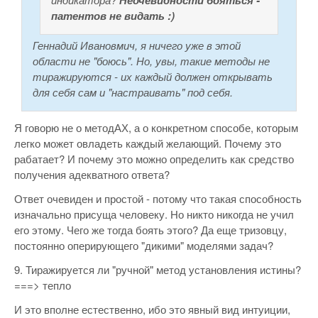
Неочевидности бояться -
патентов не видать :)
Геннадий Ивановмич, я ничего уже в этой
области не "боюсь". Но, увы, такие методы не
тиражируются - их каждый должен открывать
для себя сам и "настраивать" под себя.
Я говорю не о методАХ, а о конкретном способе, которым
легко может овладеть каждый желающий. Почему это
рабатает? И почему это можно определить как средство
получения адекватного ответа?
Ответ очевиден и простой - потому что такая способность
изначально присуща человеку. Но никто никогда не учил
его этому. Чего же тогда боять этого? Да еще тризовцу,
постоянно оперирующего "дикими" моделями задач?
9. Тиражируется ли "ручной" метод установления истины?
===> тепло
И это вполне естественно, ибо это явный вид интуиции,