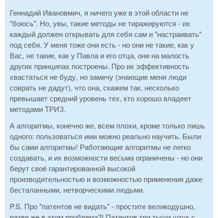
Геннадий Ивановмич, я ничего уже в этой области не
"боюсь". Но, увы, такие методы не тиражируются - их
каждый должен открывать для себя сам и "настраивать"
под себя. У меня тоже они есть - но они не такие, как у
Вас, не такие, как у Павла и его отца, они на малость
других принципах построены. Про их эффективность
хвастаться не буду, но замечу (знающие меня люди
соврать не дадут), что она, скажем так, несколько
превышает средний уровень тех, кто хорошо владеет
методами ТРИЗ.
А алгоритмы, конечно же, всем плохи, кроме только лишь
одного: пользоваться ими можно реально научить. Были
бы сами алгоритмы! Работающие алгоритмы не легко
создавать, и их возможности весьма ограничены - но они
берут своё гарантированной высокой
производительностью и возможностью применения даже
бесталанными, нетворческими людьми.
P.S. Про "патентов не видать" - простите великодушно,
разве же в этом проблема?! Патентов три тыщи штук с