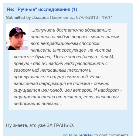
Re: "Ручные" исследования (1)
Submitted by
Захаров Павел
on
вс, 07/04/2013 - 19:14
...получить достаточно адекватные
ответы на любые вопросы можно таким
вот нетрадиционным способом:
написать интересующее на чистом
листочке бумаги, После этого (левую - для М,
правую - для Ж) ладонь надо расположить с
зазором над написанным текстом и
прислушаться к ощущениям в ней. Если
написанная информация не полезна - обычно
ощущается или холод, или ветерок. И наоборот -
ощущается тепло от текста, если написанная
информация полезна...
Ну знаете, это уже ЗА ГРАНЬЮ.
Log in
or
register
to post comments