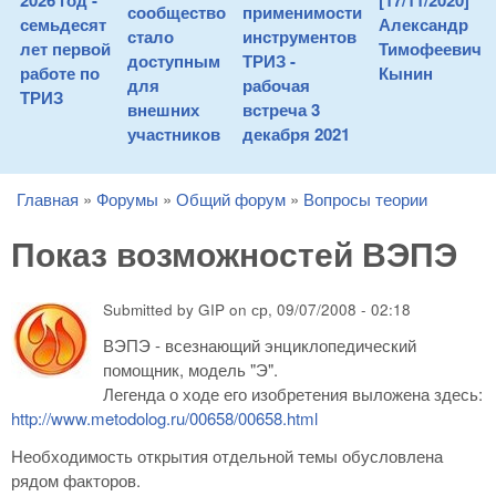
2026 год -
[17/11/2020]
сообщество
применимости
семьдесят
Александр
стало
инструментов
лет первой
Тимофеевич
доступным
ТРИЗ -
работе по
Кынин
для
рабочая
ТРИЗ
внешних
встреча 3
участников
декабря 2021
Главная
»
Форумы
»
Общий форум
»
Вопросы теории
You are here
Показ возможностей ВЭПЭ
Submitted by
GIP
on
ср, 09/07/2008 - 02:18
ВЭПЭ - всезнающий энциклопедический
помощник, модель "Э".
Легенда о ходе его изобретения выложена здесь:
http://www.metodolog.ru/00658/00658.html
Необходимость открытия отдельной темы обусловлена
рядом факторов.