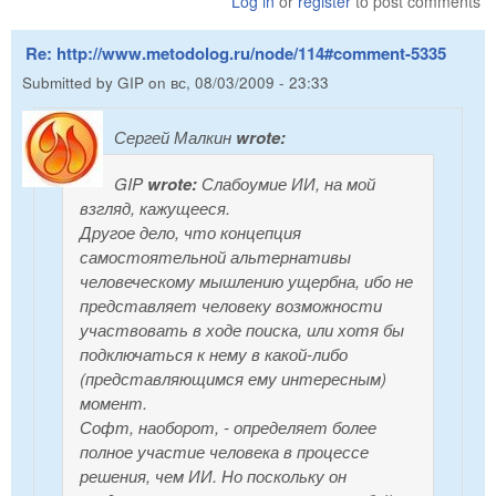
Log in
or
register
to post comments
Re: http://www.metodolog.ru/node/114#comment-5335
Submitted by
GIP
on
вс, 08/03/2009 - 23:33
Сергей Малкин
wrote:
GIP
wrote:
Слабоумие ИИ, на мой
взгляд, кажущееся.
Другое дело, что концепция
самостоятельной альтернативы
человеческому мышлению ущербна, ибо не
представляет человеку возможности
участвовать в ходе поиска, или хотя бы
подключаться к нему в какой-либо
(представляющимся ему интересным)
момент.
Софт, наоборот, - определяет более
полное участие человека в процессе
решения, чем ИИ. Но поскольку он