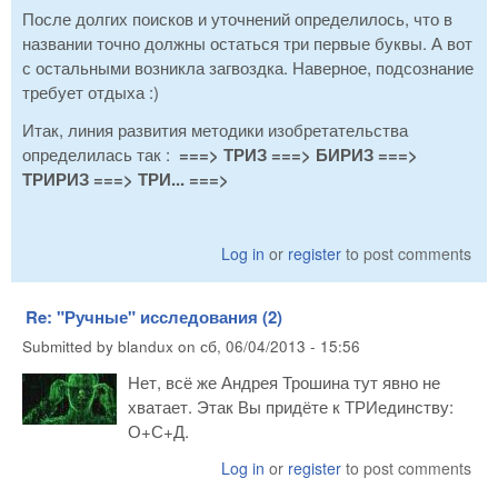
После долгих поисков и уточнений определилось, что в
названии точно должны остаться три первые буквы. А вот
с остальными возникла загвоздка. Наверное, подсознание
требует отдыха :)
Итак, линия развития методики изобретательства
определилась так :
===> ТРИЗ ===> БИРИЗ ===>
ТРИРИЗ ===> ТРИ... ===>
Log in
or
register
to post comments
Re: "Ручные" исследования (2)
Submitted by
blandux
on
сб, 06/04/2013 - 15:56
Нет, всё же Андрея Трошина тут явно не
хватает. Этак Вы придёте к ТРИединству:
О+С+Д.
Log in
or
register
to post comments