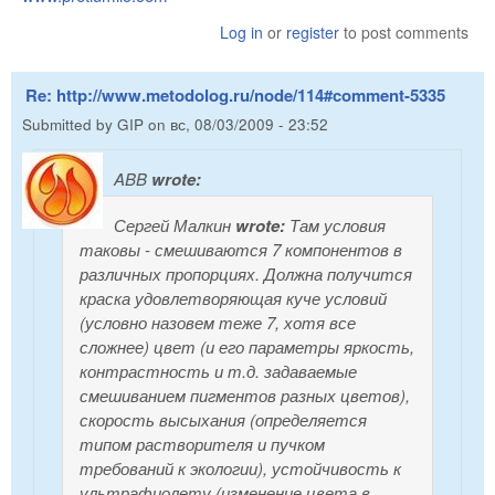
Log in
or
register
to post comments
Re: http://www.metodolog.ru/node/114#comment-5335
Submitted by
GIP
on
вс, 08/03/2009 - 23:52
ABB
wrote:
Сергей Малкин
wrote:
Там условия
таковы - смешиваются 7 компонентов в
различных пропорциях. Должна получится
краска удовлетворяющая куче условий
(условно назовем теже 7, хотя все
сложнее) цвет (и его параметры яркость,
контрастность и т.д. задаваемые
смешиванием пигментов разных цветов),
скорость высыхания (определяется
типом растворителя и пучком
требований к экологии), устойчивость к
ультрафиолету (изменение цвета в