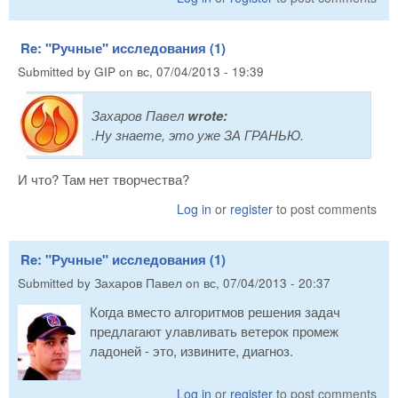
Re: "Ручные" исследования (1)
Submitted by
GIP
on
вс, 07/04/2013 - 19:39
Захаров Павел
wrote:
.Ну знаете, это уже ЗА ГРАНЬЮ.
И что? Там нет творчества?
Log in
or
register
to post comments
Re: "Ручные" исследования (1)
Submitted by
Захаров Павел
on
вс, 07/04/2013 - 20:37
Когда вместо алгоритмов решения задач
предлагают улавливать ветерок промеж
ладоней - это, извините, диагноз.
Log in
or
register
to post comments