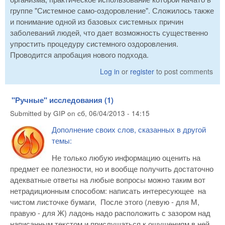
группе "Системное само-оздоровление". Сложилось также
и понимание одной из базовых системных причин
заболеваний людей, что дает возможность существенно
упростить процедуру системного оздоровления.
Проводится апробация нового подхода.
Log in
or
register
to post comments
"Ручные" исследования (1)
Submitted by
GIP
on
сб, 06/04/2013 - 14:15
Дополнение своих слов, сказанных в другой
темы:
Не только любую информацию оценить на
предмет ее полезности, но и вообще получить достаточно
адекватные ответы на любые вопросы можно таким вот
нетрадиционным способом: написать интересующее на
чистом листочке бумаги, После этого (левую - для М,
правую - для Ж) ладонь надо расположить с зазором над
написанным текстом и прислушаться к ощущениям в ней.