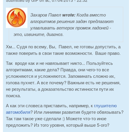
Submitted by
GIP
on
вс, 07/04/2013 - 22:32
Захаров Павел
wrote:
Когда вместо
алгоритмов решения задач предлагают
улавливать ветерок промеж ладоней -
это, извините, диагноз.
Хм... Судя по всему, Вы, Павел, не готовы допустить, а
также поверить в свои такие возможности. Ваше право.
Так вроде как и не навязывает никто... Пользуйтесь
алгоритмами, какие дела? Правда, они чего-то все
усложняются и усложняются. Запоминать сложно их,
голова пухнет. А все почему? Важным есть не решения,
не результаты, а доказательство истинности пути их
поиска.
А как эти словеса приставить, например, к
глушителю
автомобиля
? Или линиями развития будете обвязывать?
Так там такое уже сделали :) Можете что-то иное
предложить? Из того уровня, который выше 5-ого?