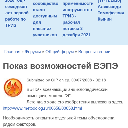
2026 год -
[17/11/2020]
сообщество
применимости
семьдесят
Александр
стало
инструментов
лет первой
Тимофеевич
доступным
ТРИЗ -
работе по
Кынин
для
рабочая
ТРИЗ
внешних
встреча 3
участников
декабря 2021
Главная
»
Форумы
»
Общий форум
»
Вопросы теории
You are here
Показ возможностей ВЭПЭ
Submitted by
GIP
on
ср, 09/07/2008 - 02:18
ВЭПЭ - всезнающий энциклопедический
помощник, модель "Э".
Легенда о ходе его изобретения выложена здесь:
http://www.metodolog.ru/00658/00658.html
Необходимость открытия отдельной темы обусловлена
рядом факторов.