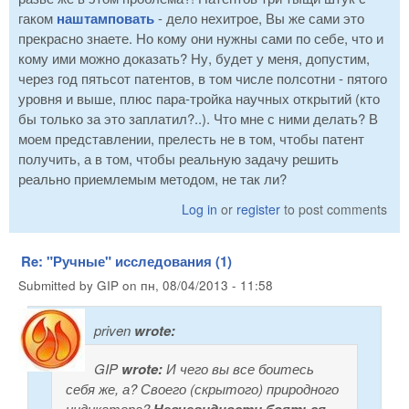
гаком
наштамповать
- дело нехитрое, Вы же сами это
прекрасно знаете. Но кому они нужны сами по себе, что и
кому ими можно доказать? Ну, будет у меня, допустим,
через год пятьсот патентов, в том числе полсотни - пятого
уровня и выше, плюс пара-тройка научных открытий (кто
бы только за это заплатил?..). Что мне с ними делать? В
моем представлении, прелесть не в том, чтобы патент
получить, а в том, чтобы реальную задачу решить
реально приемлемым методом, не так ли?
Log in
or
register
to post comments
Re: "Ручные" исследования (1)
Submitted by
GIP
on
пн, 08/04/2013 - 11:58
priven
wrote:
GIP
wrote:
И чего вы все боитесь
себя же, а? Своего (скрытого) природного
индикатора?