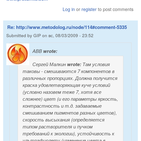
Log in
or
register
to post comments
Re: http://www.metodolog.ru/node/114#comment-5335
Submitted by
GIP
on
вс, 08/03/2009 - 23:52
ABB
wrote:
Сергей Малкин
wrote:
Там условия
таковы - смешиваются 7 компонентов в
различных пропорциях. Должна получится
краска удовлетворяющая куче условий
(условно назовем теже 7, хотя все
сложнее) цвет (и его параметры яркость,
контрастность и т.д. задаваемые
смешиванием пигментов разных цветов),
скорость высыхания (определяется
типом растворителя и пучком
требований к экологии), устойчивость к
ультрафиолету (изменение цвета в