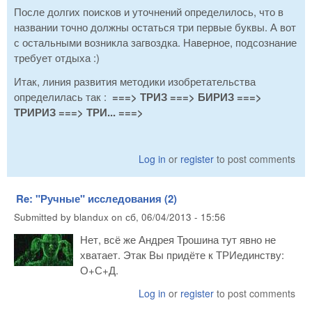
После долгих поисков и уточнений определилось, что в
названии точно должны остаться три первые буквы. А вот
с остальными возникла загвоздка. Наверное, подсознание
требует отдыха :)
Итак, линия развития методики изобретательства
определилась так :
===> ТРИЗ ===> БИРИЗ ===>
ТРИРИЗ ===> ТРИ... ===>
Log in
or
register
to post comments
Re: "Ручные" исследования (2)
Submitted by
blandux
on
сб, 06/04/2013 - 15:56
Нет, всё же Андрея Трошина тут явно не
хватает. Этак Вы придёте к ТРИединству:
О+С+Д.
Log in
or
register
to post comments