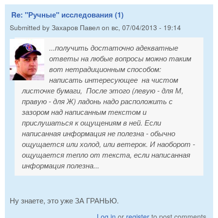
Re: "Ручные" исследования (1)
Submitted by
Захаров Павел
on
вс, 07/04/2013 - 19:14
...получить достаточно адекватные
ответы на любые вопросы можно таким
вот нетрадиционным способом:
написать интересующее на чистом
листочке бумаги, После этого (левую - для М,
правую - для Ж) ладонь надо расположить с
зазором над написанным текстом и
прислушаться к ощущениям в ней. Если
написанная информация не полезна - обычно
ощущается или холод, или ветерок. И наоборот -
ощущается тепло от текста, если написанная
информация полезна...
Ну знаете, это уже ЗА ГРАНЬЮ.
Log in
or
register
to post comments