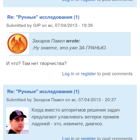
Re: "Ручные" исследования (1)
Submitted by
GIP
on
вс, 07/04/2013 - 19:39
Захаров Павел
wrote:
.Ну знаете, это уже ЗА ГРАНЬЮ.
И что? Там нет творчества?
Log in
or
register
to post comments
Re: "Ручные" исследования (1)
Submitted by
Захаров Павел
on
вс, 07/04/2013 - 20:37
Когда вместо алгоритмов решения задач
предлагают улавливать ветерок промеж
ладоней - это, извините, диагноз.
Log in
or
register
to post comments