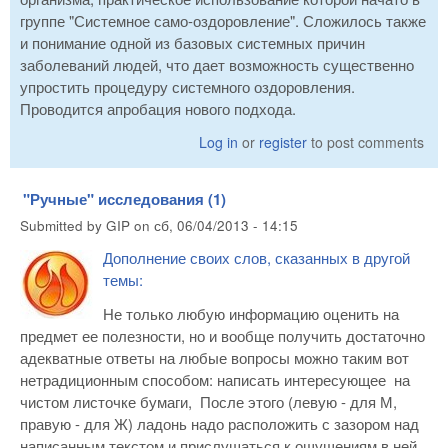
группе "Системное само-оздоровление". Сложилось также
и понимание одной из базовых системных причин
заболеваний людей, что дает возможность существенно
упростить процедуру системного оздоровления.
Проводится апробация нового подхода.
Log in
or
register
to post comments
"Ручные" исследования (1)
Submitted by
GIP
on
сб, 06/04/2013 - 14:15
Дополнение своих слов, сказанных в другой
темы:
Не только любую информацию оценить на
предмет ее полезности, но и вообще получить достаточно
адекватные ответы на любые вопросы можно таким вот
нетрадиционным способом: написать интересующее на
чистом листочке бумаги, После этого (левую - для М,
правую - для Ж) ладонь надо расположить с зазором над
написанным текстом и прислушаться к ощущениям в ней.