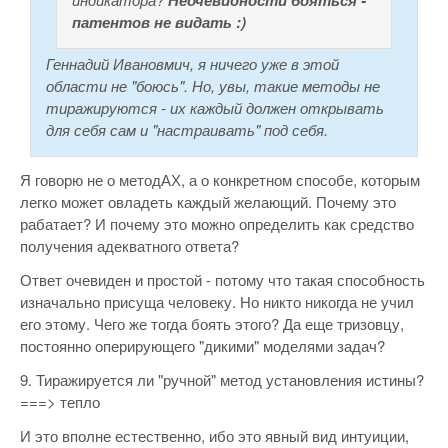
Неочевидности бояться -
патентов не видать :)
Геннадий Ивановмич, я ничего уже в этой
области не "боюсь". Но, увы, такие методы не
тиражируются - их каждый должен открывать
для себя сам и "настраивать" под себя.
Я говорю не о методАХ, а о конкретном способе, которым
легко может овладеть каждый желающий. Почему это
рабатает? И почему это можно определить как средство
получения адекватного ответа?
Ответ очевиден и простой - потому что такая способность
изначально присуща человеку. Но никто никогда не учил
его этому. Чего же тогда боять этого? Да еще тризовцу,
постоянно оперирующего "дикими" моделями задач?
9. Тиражируется ли "ручной" метод установления истины?
===> тепло
И это вполне естественно, ибо это явный вид интуиции,