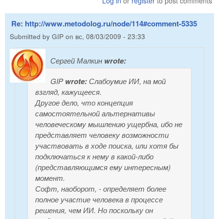
Log in
or
register
to post comments
Re: http://www.metodolog.ru/node/114#comment-5335
Submitted by
GIP
on
вс, 08/03/2009 - 23:33
Сергей Малкин
wrote:
GIP
wrote:
Слабоумие ИИ, на мой
взгляд, кажущееся.
Другое дело, что концепция
самостоятельной альтернативы
человеческому мышлению ущербна, ибо не
представляет человеку возможности
участвовать в ходе поиска, или хотя бы
подключаться к нему в какой-либо
(представляющимся ему интересным)
момент.
Софт, наоборот, - определяет более
полное участие человека в процессе
решения, чем ИИ. Но поскольку он