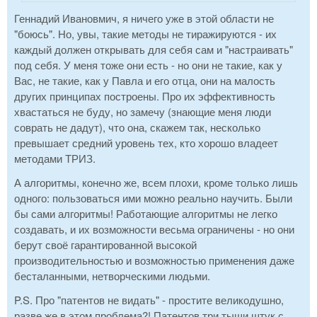
Геннадий Ивановмич, я ничего уже в этой области не
"боюсь". Но, увы, такие методы не тиражируются - их
каждый должен открывать для себя сам и "настраивать"
под себя. У меня тоже они есть - но они не такие, как у
Вас, не такие, как у Павла и его отца, они на малость
других принципах построены. Про их эффективность
хвастаться не буду, но замечу (знающие меня люди
соврать не дадут), что она, скажем так, несколько
превышает средний уровень тех, кто хорошо владеет
методами ТРИЗ.
А алгоритмы, конечно же, всем плохи, кроме только лишь
одного: пользоваться ими можно реально научить. Были
бы сами алгоритмы! Работающие алгоритмы не легко
создавать, и их возможности весьма ограничены - но они
берут своё гарантированной высокой
производительностью и возможностью применения даже
бесталанными, нетворческими людьми.
P.S. Про "патентов не видать" - простите великодушно,
разве же в этом проблема?! Патентов три тыщи штук с