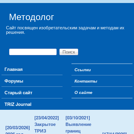
Skip to main content
Методолог
Сайт посвящен изобретательским задачам и методам их
решения.
Поиск
Форма поиска
Main menu
Главная
Ссылки
Secondary menu
Форумы
Контакты
Старый сайт
О сайте
TRIZ Journal
[23/04/2022]
[03/10/2021]
Закрытое
Выявление
[20/03/2026]
ТРИЗ
границ