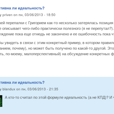
ктивна ли идеальность?
by
priven
on
пн, 03/06/2013 - 18:50
ей перепалки с Григорием как-то несколько затерялась позиция 
е описывает чего-либо практически полезного (я не перепутал?).
уждение пока еще отнюдь не закончено и ее ошибочность пока чт
ы увидеть в связи с этим конкретный пример, в котором прав
анием, почему), но может быть получено по какой-то другой. Э
ть, по-моему, малоперспективный) на обсуждение конкретных фа
ктивна ли идеальность?
by
blandux
on
пн, 03/06/2013 - 21:35
А кто-то считал по этой формуле идеальность (а не КПД)? И