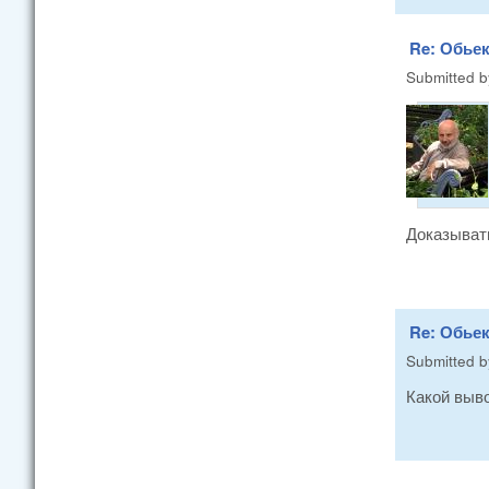
Re: Обье
Submitted 
Доказывать
Re: Обье
Submitted 
Какой выво