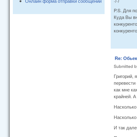
Онлайн форма отправки сообщений
P.S. Для п
Куда Вы в
конкурент
конкурент
Re: Обье
Submitted 
Григорий, 
перевести 
как мне ка
крайней. А
Насколько
Насколько 
И так дале