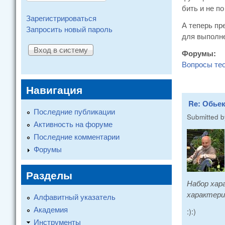
бить и не по
Зарегистрироваться
А теперь пр
Запросить новый пароль
для выполне
Форумы:
Вопросы те
Навигация
Re: Обье
Последние публикации
Submitted 
Активность на форуме
Последние комментарии
Форумы
Разделы
Набор хар
характери
Алфавитный указатель
Академия
:):)
Инструменты