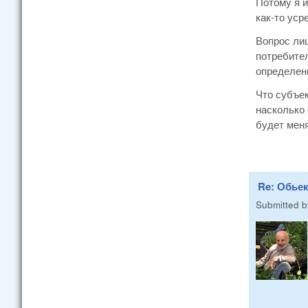
Потому я и
как-то уср
Вопрос лиш
потребител
определен
Что субъек
насколько
будет меня
Re: Обье
Submitted 