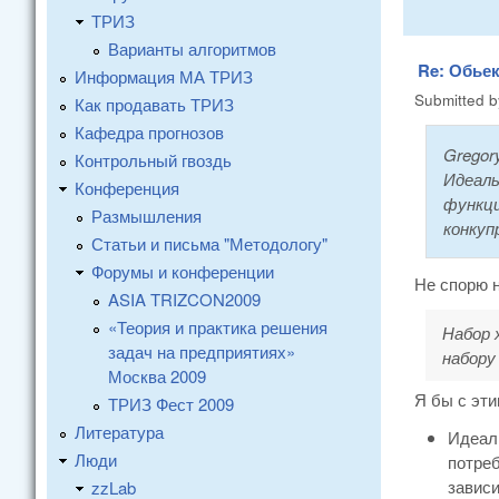
ТРИЗ
Варианты алгоритмов
Re: Обье
Информация МА ТРИЗ
Submitted 
Как продавать ТРИЗ
Кафедра прогнозов
Gregor
Контрольный гвоздь
Идеаль
Конференция
функци
Размышления
конкуп
Статьи и письма "Методологу"
Форумы и конференции
Не спорю н
ASIA TRIZCON2009
«Теория и практика решения
Набор 
задач на предприятиях»
набору
Москва 2009
Я бы с эти
ТРИЗ Фест 2009
Литература
Идеал
Люди
потреб
зависи
zzLab