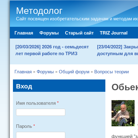
Методолог
Сайт посвящен изобретательским задачам и методам их
Main menu
Главная
Форумы
Старый сайт
TRIZ Journal
[20/03/2026] 2026 год - семьдесят
[23/04/2022] Зак
лет первой работе по ТРИЗ
доступным для в
Главная
»
Форумы
»
Общий форум
»
Вопросы теории
You are here
Обьек
Вход
Имя пользователя
*
Пароль
*
функцией "з