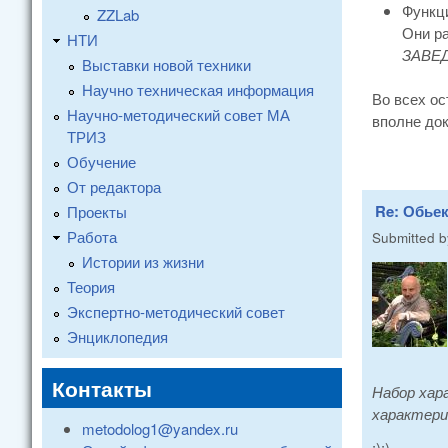
Функц
ZZLab
Они р
НТИ
ЗАВЕ
Выставки новой техники
Научно техническая информация
Во всех ос
Научно-методический совет МА
вполне док
ТРИЗ
Обучение
От редактора
Re: Обье
Проекты
Работа
Submitted 
Истории из жизни
Теория
Экспертно-методический совет
Энциклопедия
Контакты
Набор хар
характери
metodolog1@yandex.ru
:):)