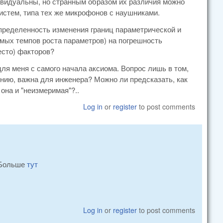
ндивидуальны, но странным образом их различия можно
истем, типа тех же микрофонов с наушниками.
пределенность изменения границ параметрической и
мых темпов роста параметров) на погрешность
есто) факторов?
ля меня с самого начала аксиома. Вопрос лишь в том,
ию, важна для инженера? Можно ли предсказать, как
она и "неизмеримая"?..
Log in
or
register
to post comments
 Больше
тут
Log in
or
register
to post comments