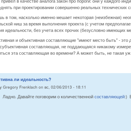
 привел в качестве аналога закон про пороги: они у каждого и
еднять при проектировании совершенно реальных технических с
ь в том, насколько именно мешает некоторая (неизбежная) нео
ьской ниш за время выполнения проекта (с учетом предполагае
ия идеальности, без учета всех прочих (безусловно имеющих м
тивная и объективная составляющие "имеют место быть" - это д
 субъективная составляющая, не поддающаяся никакому измерен
ться эта составляющая во времени? А может быть, не такая уж 
ктивна ли идеальность?
by
Gregory Frenklach
on
вс, 02/06/2013 - 18:11
Ладно. Давайте поговорим о количественной
составляющей
:)