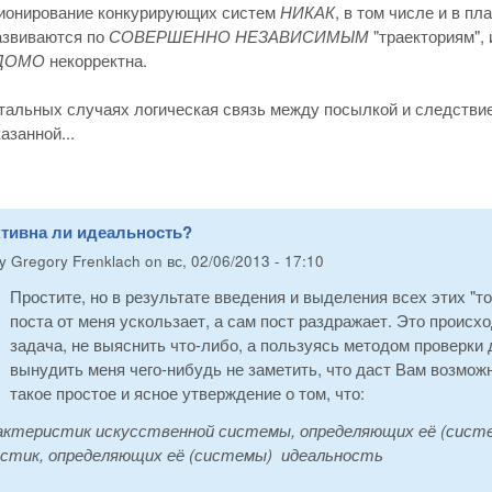
ионирование конкурирующих систем
НИКАК
, в том числе и в пл
азвиваются по
СОВЕРШЕННО НЕЗАВИСИМЫМ
"траекториям",
ДОМО
некорректна.
тальных случаях логическая связь между посылкой и следстви
азанной...
ктивна ли идеальность?
by
Gregory Frenklach
on
вс, 02/06/2013 - 17:10
Простите, но в результате введения и выделения всех этих "то
поста от меня ускользает, а сам пост раздражает. Это происх
задача, не выяснить что-либо, а пользуясь методом проверк
вынудить меня чего-нибудь не заметить, что даст Вам возможн
такое простое и ясное утверждение о том, что:
актеристик искусственной системы, определяющих её (систе
стик, определяющих её (системы) идеальность