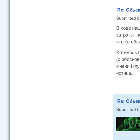
Re: Обье
Submitted 
В ходе наш
затраты" н
что ее обс
Хотелось б
(с обоснов
мнений (пу
истина...
Re: Обье
Submitted 