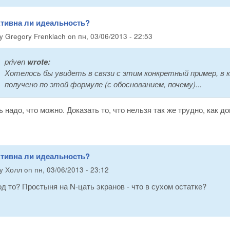
ктивна ли идеальность?
by
Gregory Frenklach
on
пн, 03/06/2013 - 22:53
priven
wrote:
Хотелось бы увидеть в связи с этим конкретный пример, в
получено по этой формуле (с обоснованием, почему)...
 надо, что можно. Доказать то, что нельзя так же трудно, как док
ктивна ли идеальность?
by
Холл
on
пн, 03/06/2013 - 23:12
д то? Простыня на N-цать экранов - что в сухом остатке?