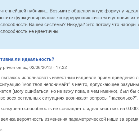
очтеннейшей публики... Возьмите общепринятую формулу идеаль
носите функционирование конкурирующих систем и условия их в
оспособность Вашей системы? Никуда? Это потому что наборы 
оспособность не идентичны.
ктивна ли идеальность?
by
priven
on
вс, 02/06/2013 - 17:32
я пытаюсь использовать известный издревле прием доведения л
ситуацию "моя твоя непонимайт" в нечто, допускающее разумные
жется (могу ошибаться, но не вижу пока, в чем именно), был б
 во всех остальных ситуациях возникают вопросы "насколько?".
 конкурентоспособность не совпадает с идеальностью: на 0.00
велика вероятность изменения параметрической ниши за время 
е.