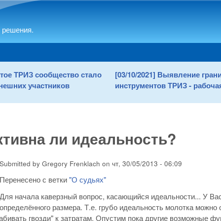
Skip to main content
 решения.
рытое ТРИЗ сообщество стало
[03/10/2021] Выявление гра
нешних участников
инструментов ТРИЗ - рабочая
тивна ли идеальность?
Submitted by
Gregory Frenklach
on
чт, 30/05/2013 - 06:09
Перенесено с ветки
"О судьях"
Для начала каверзный вопрос, касающийся идеальности... У Ва
определённого размера. Т.е. грубо идеальность молотка можно 
абивать гвозди" к затратам. Опустим пока другие возможные ф