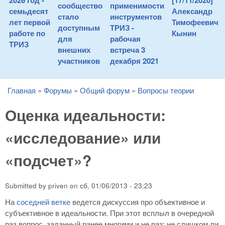
2026 год -
[17/11/2020]
сообщество
применимости
семьдесят
Александр
стало
инструментов
лет первой
Тимофеевич
доступным
ТРИЗ -
работе по
Кынин
для
рабочая
ТРИЗ
внешних
встреча 3
участников
декабря 2021
Главная
»
Форумы
»
Общий форум
»
Вопросы теории
You are here
Оценка идеальности:
«исследование» или
«подсчет»?
Submitted by
priven
on
сб, 01/06/2013 - 23:23
На
соседней ветке
ведется дискуссия про объективное и
субъективное в идеальности. При этот всплыл в очередной
раз вопрос, заданный ранее многими и не раз: не слишком ли