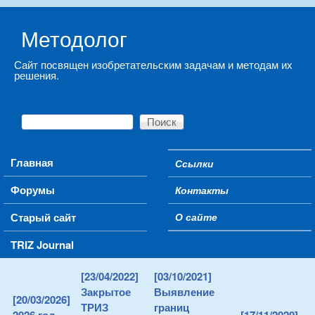
Skip to main content
Методолог
Сайт посвящен изобретательским задачам и методам их
решения.
Поиск
Форма поиска
Main menu
Главная
Ссылки
Secondary menu
Форумы
Контакты
Старый сайт
О сайте
TRIZ Journal
[23/04/2022]
[03/10/2021]
Закрытое
Выявление
[20/03/2026]
ТРИЗ
границ