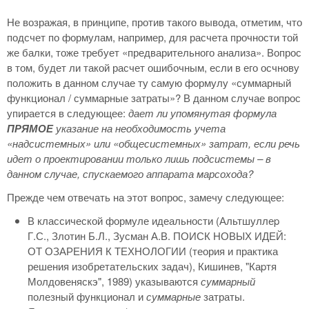
Не возражая, в принципе, против такого вывода, отметим, что
подсчет по формулам, например, для расчета прочности той
же балки, тоже требует «предварительного анализа». Вопрос
в том, будет ли такой расчет ошибочным, если в его осчнову
положить в данном случае ту самую формулу «суммарный
функционал / суммарные затраты»? В данном случае вопрос
упирается в следующее:
дает ли упомянутая формула
ПРЯМОЕ
указание на необходимость учета
«надсистемных» или «общесистемных» затрат, если речь
идет о проектировании только лишь подсистемы – в
данном случае, спускаемого аппарата марсохода?
Прежде чем отвечать на этот вопрос, замечу следующее:
В классической формуле идеальности (Альтшуллеp
Г.С., Злотин Б.Л., Зусман А.В. ПОИСК НОВЫХ ИДЕЙ:
ОТ ОЗАРЕНИЯ К ТЕХНОЛОГИИ (теория и практика
решения изобретательских задач), Кишинев, "Каpтя
Молдовеняскэ", 1989) указываются
суммарный
полезный функционал и
суммарные
затраты.