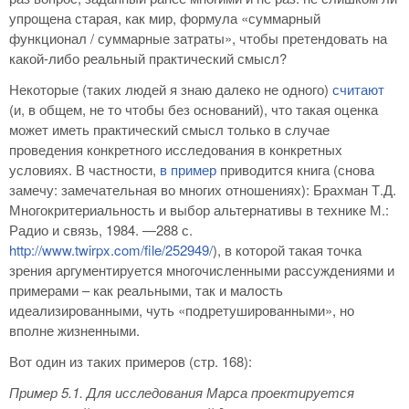
упрощена старая, как мир, формула «суммарный
функционал / суммарные затраты», чтобы претендовать на
какой-либо реальный практический смысл?
Некоторые (таких людей я знаю далеко не одного)
считают
(и, в общем, не то чтобы без оснований), что такая оценка
может иметь практический смысл только в случае
проведения конкретного исследования в конкретных
условиях. В частности,
в пример
приводится книга (снова
замечу: замечательная во многих отношениях): Брахман Т.Д.
Многокритериальность и выбор альтернативы в технике М.:
Радио и связь, 1984. —288 с.
http://www.twirpx.com/file/252949/
), в которой такая точка
зрения аргументируется многочисленными рассуждениями и
примерами – как реальными, так и малость
идеализированными, чуть «подретушированными», но
вполне жизненными.
Вот один из таких примеров (стр. 168):
Пример 5.1. Для исследования Марса проектируется