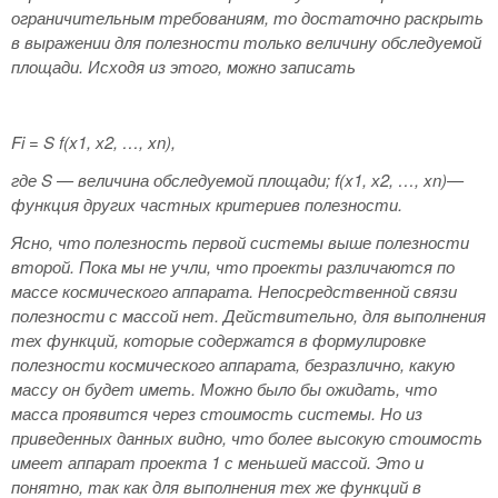
ограничительным требованиям, то достаточно раскрыть
в выражении для полезности только величину обследуемой
площади. Исходя из этого, можно записать
Fi
= S
f
(x
1, х2, …, xn
),
где S — величина обследуемой площади; f(x
1, х2, …, xn
)—
функция других частных критериев полезности.
Ясно, что полезность первой системы выше полезности
второй. Пока мы не учли, что проекты различаются по
массе космического аппарата. Непосредственной связи
полезности с массой нет. Действительно, для выполнения
тех функций, которые содержатся в формулировке
полезности космического аппарата, безразлично, какую
массу он будет иметь. Можно было бы ожидать, что
масса проявится через стоимость системы. Но из
приведенных данных видно, что более высокую стоимость
имеет аппарат проекта 1 с меньшей массой. Это и
понятно, так как для выполнения тех же функций в