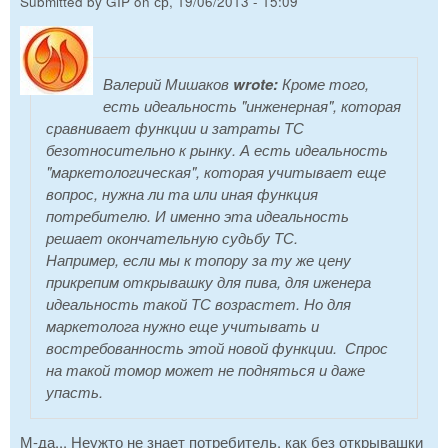
Submitted by
GIP
on
ср, 19/06/2013 - 15:09
Валерий Мишаков
wrote:
Кроме того,
есть идеальность "инженерная", которая
сравнивает функции и затраты ТС
безотносительно к рынку. А есть идеальность
"маркетологическая", которая учитывает еще
вопрос, нужна ли та или иная функция
потребителю. И именно эта идеальность
решает окончательную судьбу ТС.
Например, если мы к топору за ту же цену
прикрепим открывашку для пива, для иженера
идеальность такой ТС возрастет. Но для
маркетолога нужно еще учитывать и
востребованность этой новой функции. Спрос
на такой томор может не подняться и даже
упасть.
М-да... Неужто не знает потребитель, как без открывашки