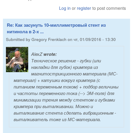
Log in
or
register
to post comments
Re: Как засунуть 10-миллиметровый стент из
нитинола в 2-х ...
Submitted by
Gregory Frenklach
on
чт, 01/09/2016 - 13:30
AlexZ
wrote:
Техническое решение - губки (или
накладки для губок) кримпера из
магнитострикционного материала (МС-
материал) + катушки вокруг кримпера (с
питанием переменным током) + подбор величины
и частоты переменного тока (--> ЭМ-поля) для
минимизации трения между стентом и губками
кримпера при выталкивании. Можно и
выталкивание стента сделать вибрационным -
выталкиватель тоже из МС-материала.