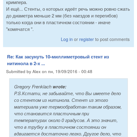
кримпера.
И ещё... Стенты, о которых идеёт речь можно ровно сжать
до диаметра меньше 2 мм (без наездов и перегибов)
только когда они в пластичном состоянии - иначе
"комячатся ".
Log in
or
register
to post comments
Re: Как засунуть 10-миллиметровый стент из
нитинола в 2-х ...
Submitted by
Alex
on
пн, 19/09/2016 - 00:48
Gregory Frenklach
wrote:
P.S.Кстати, не забывайте, что Вы имеете дело
со стентом из нитинола. Стент из этого
материала уже термообработан таким образом,
что становится пластичным при
температурах около 0 градусов. А это значит,
что в трубку в пластичном состоянии он
вдвигается достаточно легко. Другое дело, что