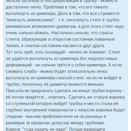
нельзя затолкнуть без дефосмаций в трубку - можно и
достаточно легко. Проблема в том, что его тяжело
вытолкнуть из кримпера. Дело в том, что все стремятся
"впихнуть невпихуемое" - т.е. затолкнуть стент в трубку
минимально возможного диаметра, а для этого стент надо
очень сильно обжать. Настолько сильно, что страты
стента, образующие в открытом состоянии ломанную
линию, в сжатом состоянии касаются друг друга.
Тут хоть грей, хоть охлаждай - ничего не поможет. Стент
не удаётся вытолкнуть из кримпера без недопустимых
деформаций - он сильно трётся о губки кримпера. А если
сжимать слабо - можно будет относительно легко
вытолкнуть из кримпера сжатый стент. но он не войдёт в
трубку, поскольку её диаметр окажется меньше.
Просьба не предлагать сделать на конце трубки воронку -
её потом придётся... отрезать. Сделать же этакую воронку
со ступенькой которую войдёт трубка и место стыка её
(трубки) внутренней поверхности с конусом воронки будет
гладким - весьма проблематично из-за разницы в
размерах (в пределах допуска) между трубками.
Короче, "туда ходить не надо". Лучше разрешите