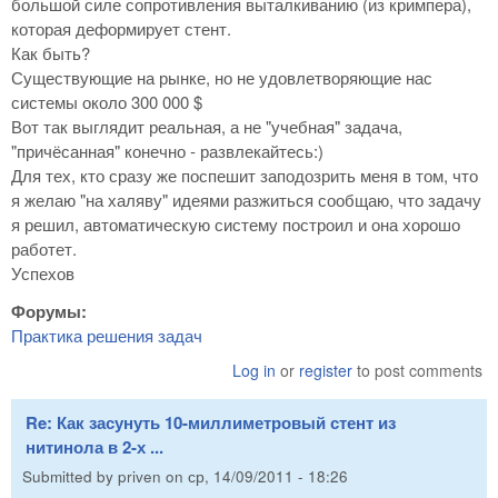
большой силе сопротивления выталкиванию (из кримпера),
которая деформирует стент.
Как быть?
Существующие на рынке, но не удовлетворяющие нас
системы около 300 000 $
Вот так выглядит реальная, а не "учебная" задача,
"причёсанная" конечно - развлекайтесь:)
Для тех, кто сразу же поспешит заподозрить меня в том, что
я желаю "на халяву" идеями разжиться сообщаю, что задачу
я решил, автоматическую систему построил и она хорошо
работет.
Успехов
Форумы:
Практика решения задач
Log in
or
register
to post comments
Re: Как засунуть 10-миллиметровый стент из
нитинола в 2-х ...
Submitted by
priven
on
ср, 14/09/2011 - 18:26