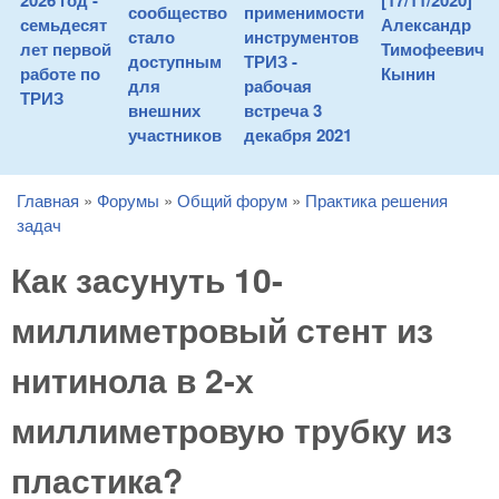
2026 год -
[17/11/2020]
сообщество
применимости
семьдесят
Александр
стало
инструментов
лет первой
Тимофеевич
доступным
ТРИЗ -
работе по
Кынин
для
рабочая
ТРИЗ
внешних
встреча 3
участников
декабря 2021
Главная
»
Форумы
»
Общий форум
»
Практика решения
You are here
задач
Как засунуть 10-
миллиметровый стент из
нитинола в 2-х
миллиметровую трубку из
пластика?