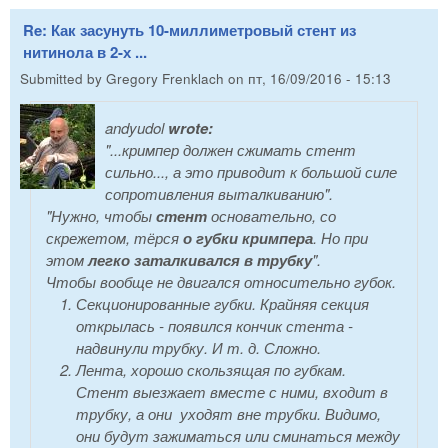
Re: Как засунуть 10-миллиметровый стент из
нитинола в 2-х ...
Submitted by
Gregory Frenklach
on
пт, 16/09/2016 - 15:13
andyudol
wrote:
"...кримпер должен сжимать стент
сильно..., а это приводит к большой силе
сопротивления выталкиванию".
"Нужно, чтобы
стент
основательно, со
скрежетом, тёрся
о губки кримпера
. Но при
этом
легко заталкивался в трубку
".
Чтобы вообще не двигался относительно губок.
Секционированные губки. Крайняя секция
открылась - появился кончик стента -
надвинули трубку. И т. д. Сложно.
Лента, хорошо скользящая по губкам.
Стент выезжает вместе с ними, входит в
трубку, а они уходят вне трубки. Видимо,
они будут зажиматься или сминаться между