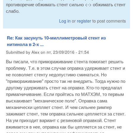
противоречие обжимать стент сильно <-> обжимать стент
слабо.
Log in
or
register
to post comments
Re: Как засунуть 10-миллиметровый стент из
нитинола в 2-х ...
Submitted by
Alex
on
пт, 23/09/2016 - 21:54
Вы писали, что примораживание стента помогает решить
проблему. Т.е. в этом случае оправка удерживает стент и
не позволяет стенту недопустимо сминаться. Но
"примораживание" просто так не внедрить. Тогда нужно по
другому удерживать стент на оправке. Кто-то предлагал
примагничивание. Если пройтись по МАТХЭМ, то первым
выскакивает "механическое поле". Оправка сама
механически цепляет стент. И чем сильнее римпер
зажимает стент, тем оправка сильнее цепляется за стент.
На ум приходит вариант с резиновой оправкой. Стент
вжимается в нее, оправка как бы цепляется за стент, не