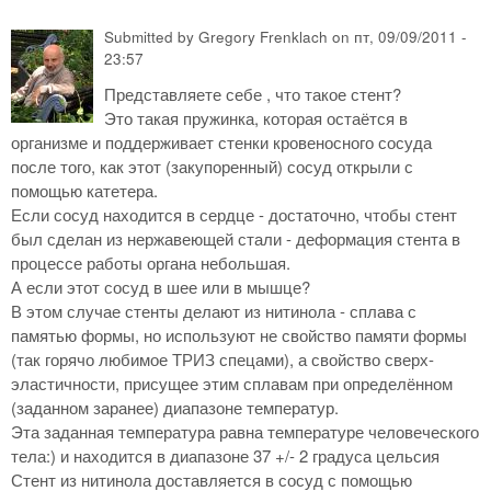
Submitted by
Gregory Frenklach
on
пт, 09/09/2011 -
23:57
Представляете себе , что такое стент?
Это такая пружинка, которая остаётся в
организме и поддерживает стенки кровеносного сосуда
после того, как этот (закупоренный) сосуд открыли с
помощью катетера.
Если сосуд находится в сердце - достаточно, чтобы стент
был сделан из нержавеющей стали - деформация стента в
процессе работы органа небольшая.
А если этот сосуд в шее или в мышце?
В этом случае стенты делают из нитинола - сплава с
памятью формы, но используют не свойство памяти формы
(так горячо любимое ТРИЗ спецами), а свойство сверх-
эластичности, присущее этим сплавам при определённом
(заданном заранее) диапазоне температур.
Эта заданная температура равна температуре человеческого
тела:) и находится в диапазоне 37 +/- 2 градуса цельсия
Стент из нитинола доставляется в сосуд с помощью