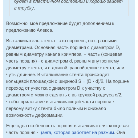
будет в пластичном состоянии и хорошо зайдет
в трубку.
Возможно, моё предложение будет дополнением к
предложению Алекса.
Выталкиватель стента - это поршень, но с разными
диаметрами. Основная часть поршня с диаметром D,
равным диаметру канала кримпера, + часть (концевая
часть поршня) - с диаметром d, равным внутреннему
диаметру стента, и с длиной, равной длине стента, или
чуть длиннее. Выталкивание стента происходит
кольцевой площадкой с шириной S = (D - d)/2. На поршне
переход от участка с диаметром D к участку с
диаметром d можно сделать с выкружкой радиуса d/2,
чтобы прилегание выталкивающей части поршня к
первому витку стента было полным и снижало
возможность деформации.
Еще одна особенность поршня-выталкивателя: концевая
часть поршня -
цанга, которая работает на разжим
. Она