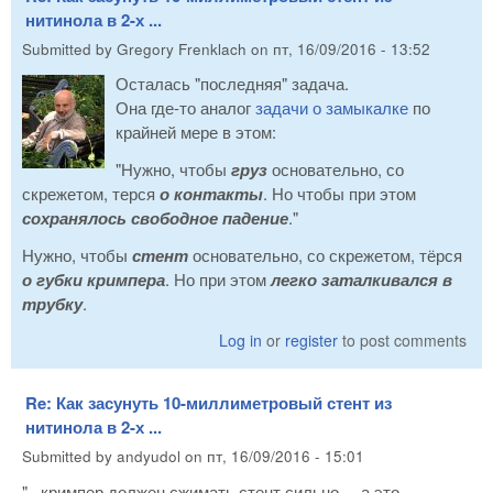
нитинола в 2-х ...
Submitted by
Gregory Frenklach
on
пт, 16/09/2016 - 13:52
Осталась "последняя" задача.
Она где-то аналог
задачи о замыкалке
по
крайней мере в этом:
"Нужно, чтобы
груз
основательно, со
скрежетом, терся
о контакты
. Но чтобы при этом
сохранялось свободное падение
."
Нужно, чтобы
стент
основательно, со скрежетом, тёрся
о губки кримпера
. Но при этом
легко заталкивался в
трубку
.
Log in
or
register
to post comments
Re: Как засунуть 10-миллиметровый стент из
нитинола в 2-х ...
Submitted by
andyudol
on
пт, 16/09/2016 - 15:01
"...кримпер должен сжимать стент сильно..., а это