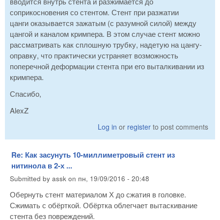
вводится внутрь стента и разжимается до
соприкосновения со стентом. Стент при разжатии
цанги оказывается зажатым (с разумной силой) между
цангой и каналом кримпера. В этом случае стент можно
рассматривать как сплошную трубку, надетую на цангу-
оправку, что практически устраняет возможность
поперечной деформации стента при его выталкивании из
кримпера.
Спасибо,
AlexZ
Log in
or
register
to post comments
Re: Как засунуть 10-миллиметровый стент из
нитинола в 2-х ...
Submitted by
assk
on
пн, 19/09/2016 - 20:48
Обернуть стент материалом Х до сжатия в головке.
Сжимать с обёрткой. Обёртка облегчает вытаскивание
стента без повреждений.