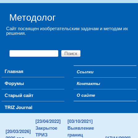
Skip to main content
Методолог
Сайт посвящен изобретательским задачам и методам их
решения.
Поиск
Форма поиска
Main menu
Главная
Ссылки
Secondary menu
Форумы
Контакты
Старый сайт
О сайте
TRIZ Journal
[23/04/2022]
[03/10/2021]
Закрытое
Выявление
[20/03/2026]
ТРИЗ
границ