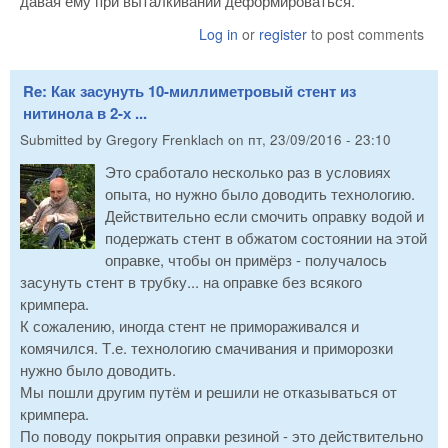
давая ему при выталкивании деформироваться.
Log in
or
register
to post comments
Re: Как засунуть 10-миллиметровый стент из
нитинола в 2-х ...
Submitted by
Gregory Frenklach
on
пт, 23/09/2016 - 23:10
Это сработало несколько раз в условиях
опыта, но нужно было доводить технологию.
Действительно если смочить оправку водой и
подержать стент в обжатом состоянии на этой
оправке, чтобы он примёрз - получалось
засунуть стент в трубку... на оправке без всякого
кримпера.
К сожалению, иногда стент не примораживался и
комячился. Т.е. технологию смачивания и приморозки
нужно было доводить.
Мы пошли другим путём и решили не отказываться от
кримпера.
По поводу покрытия оправки резиной - это действительно