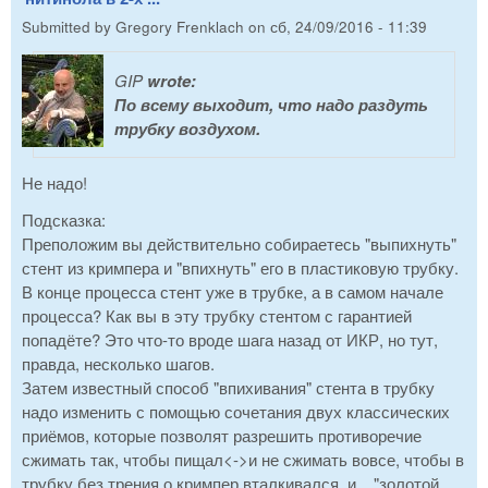
Submitted by
Gregory Frenklach
on
сб, 24/09/2016 - 11:39
GIP
wrote:
По всему выходит, что надо раздуть
трубку воздухом.
Не надо!
Подсказка:
Преположим вы действительно собираетесь "выпихнуть"
стент из кримпера и "впихнуть" его в пластиковую трубку.
В конце процесса стент уже в трубке, а в самом начале
процесса? Как вы в эту трубку стентом с гарантией
попадёте? Это что-то вроде шага назад от ИКР, но тут,
правда, несколько шагов.
Затем известный способ "впихивания" стента в трубку
надо изменить с помощью сочетания двух классических
приёмов, которые позволят разрешить противоречие
сжимать так, чтобы пищал<->и не сжимать вовсе, чтобы в
трубку без трения о кримпер вталкивался, и... "золотой