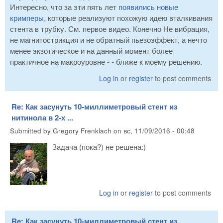
Интересно, что за эти пять лет
появились новые
кримперы
, которые реализуют похожую идею вталкивания
стента в трубку. См. первое видео. Конечно Не вибрация,
не магнитострикция и не обратный пьезоэффект, а нечто
менее экзотическое и на данный момент более
практичное на макроуровне - - ближе к моему решению.
Log in
or
register
to post comments
Re: Как засунуть 10-миллиметровый стент из
нитинола в 2-х ...
Submitted by
Gregory Frenklach
on
вс, 11/09/2016 - 00:48
Задача (пока?) не решена:)
Log in
or
register
to post comments
Re: Как засунуть 10-миллиметровый стент из