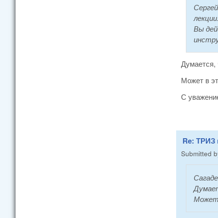
Сергей
лекции
Вы дей
инстру
Думается, 
Может в эт
С уважени
Re: ТРИЗ
Submitted 
Сагаде
Думает
Может 