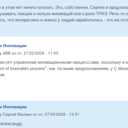
 в этом нет ничего плохого. Это, собственно, Сергею и предлаг
шивать лекцию о пользе инноваций или о роли ТРИЗ. Речь-то о
ть, что интересного и нового у людей наработалось - это же отл
 и Инновации
by
ABB
on
пт, 27/02/2009 - 11:03
есует управление инновационными процесссами, поскольку и ме
t of innovation process", как, по моим предположениям, у С.Малкин
ем
 и Инновации
by
Сергей Малкин
on
пт, 27/02/2009 - 13:31
Александр,