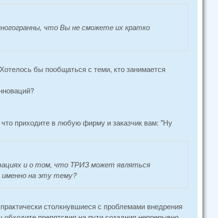
многогранны, что Вы не сможете их кратко
 Хотелось бы пообщаться с теми, кто занимается
инноваций?
 что приходите в любую фирму и заказчик вам: "Ну
вациях и о том, что ТРИЗ может являться
 именно на эту тему?
и практически столкнувшиеся с проблемами внедрения
вы обходите препятсвия на пути созадния непрерывно