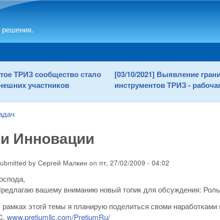
Skip to main content
 решения.
рытое ТРИЗ сообщество стало
[03/10/2021] Выявление гра
нешних участников
инструментов ТРИЗ - рабочая
адач
 и Инновации
ubmitted by
Сергей Малкин
on
пт, 27/02/2009 - 04:02
оспода,
редлагаю вашему вниманию новый топик для обсуждения: Роль
 рамках этогй темы я планирую поделиться своми наработками 
C.
www.pretiumllc.com/PretiumRu/