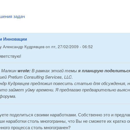
шения задач
 и Инновации
by
Александр Кудрявцев
on
пт, 27/02/2009 - 06:52
иветствую!
 Малкин
wrote:
В рамках этогй темы
я планирую поделитьс
ей Pretium Consulting Services, LLC.
ндр Кудрявцев предложил повесить статью для обсуждения, н
 что займет уйму времени. Я предлагаю предварительно выя
форума.
ете поделиться своими наработками. Собственно это и предлаг
и наработки столь многогранны, что Вы не сможете их кратко 
ного процесса столь многогранен?