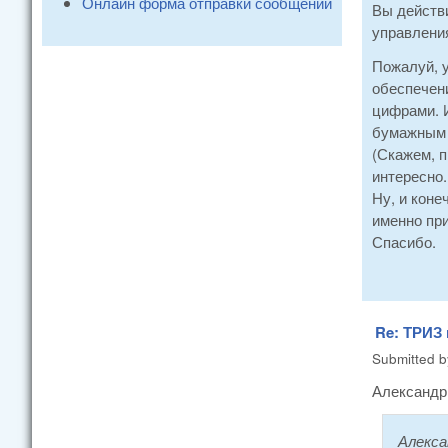
Онлайн форма отправки сообщений
Вы действи
управлени
Пожалуй, у
обеспечени
цифрами. И
бумажным т
(Скажем, п
интересно.
Ну, и коне
именно при
Спасибо.
Re: ТРИЗ
Submitted 
Александр
Алекса