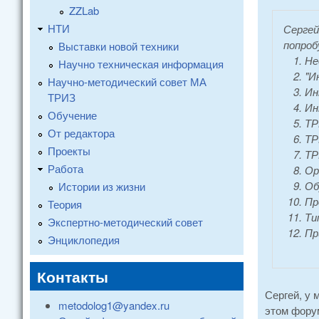
ZZLab
НТИ
Сергей
попроб
Выставки новой техники
Не
Научно техническая информация
"И
Научно-методический совет МА
Ин
ТРИЗ
Ин
Обучение
ТР
От редактора
ТР
Проекты
ТР
Работа
Ор
Об
Истории из жизни
Пр
Теория
Ти
Экспертно-методический совет
Пр
Энциклопедия
Контакты
Сергей, у 
metodolog1@yandex.ru
этом форум