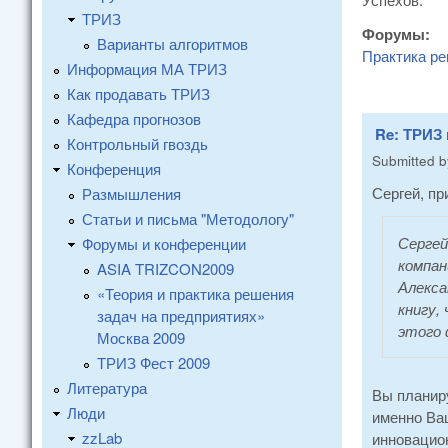
ТРИЗ
Форумы:
Варианты алгоритмов
Практика ре
Информация МА ТРИЗ
Как продавать ТРИЗ
Кафедра прогнозов
Re: ТРИЗ
Контрольный гвоздь
Submitted 
Конференция
Сергей, пр
Размышления
Статьи и письма "Методологу"
Сергей
Форумы и конференции
компани
ASIA TRIZCON2009
Алекса
«Теория и практика решения
книгу,
задач на предприятиях»
этого 
Москва 2009
ТРИЗ Фест 2009
Литература
Вы планиру
Люди
именно Ваш
zzLab
инновацион