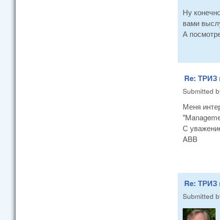
Ну конечно
вами выслу
А посмотре
Re: ТРИЗ
Submitted 
Меня интер
"Managemen
С уважени
ABB
Re: ТРИЗ
Submitted 