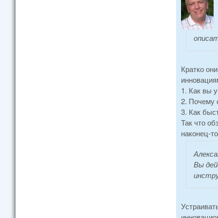
описа
Кратко они
инновация
1. Как вы
2. Почему 
3. Как быс
Так что об
наконец-то
Алекса
Вы дей
инстру
Устраиват
инновацион