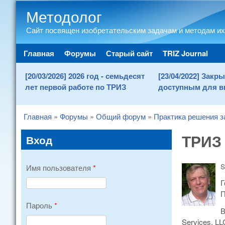
Методолог
Сайт посвящен изобретательским задачам и методам их
Main menu
Главная
Форумы
Старый сайт
TRIZ Journal
[20/03/2026] 2026 год - семьдесят
[23/04/2022] Зак
лет первой работе по ТРИЗ
доступным для в
Главная
»
Форумы
»
Общий форум
»
Практика решения з
You are here
ТРИЗ
Вход
S
Имя пользователя
*
Г
П
Пароль
*
В
Services, LL