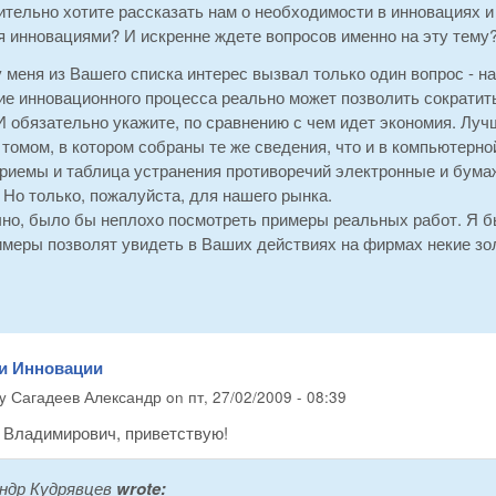
тельно хотите рассказать нам о необходимости в инновациях и
я инновациями? И искренне ждете вопросов именно на эту тему
 меня из Вашего списка интерес вызвал только один вопрос - н
е инновационного процесса реально может позволить сократить 
 обязательно укажите, по сравнению с чем идет экономия. Лучш
омом, в котором собраны те же сведения, что и в компьютерно
риемы и таблица устранения противоречий электронные и бумаж
 Но только, пожалуйста, для нашего рынка.
чно, было бы неплохо посмотреть примеры реальных работ. Я б
меры позволят увидеть в Ваших действиях на фирмах некие зол
 и Инновации
by
Сагадеев Александр
on
пт, 27/02/2009 - 08:39
 Владимирович, приветствую!
ндр Кудрявцев
wrote: