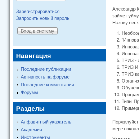
Александр К
Зарегистрироваться
займет уйму
Запросить новый пароль
Назову неск
Необход
"Иннова
Инновац
Инновац
Навигация
ТРИЗ - 
ТРИЗ Ин
Последние публикации
ТРИЗ ка
Активность на форуме
Организ
Последние комментарии
Обучени
Форумы
Програм
Типы Пр
Разделы
Пример
Алфавитный указатель
Поржалуйста
мере накопл
Академия
Инструменты
Успехов.