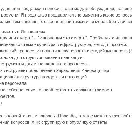
удрявцев предложил повесить статью для обсуждения, но вопрос
 времени. Я предлагаю предварительно выяснить какие вопросы
олько тем связанных с заявленной темой и по мере сбра уточня
имость в Инновациях.
ция или смерть" = "Инновация это смерть". Проблемы с иннова
ионная система - культура, инфраструктура, метод и процесс.
ионный процесс. Инновационная воронка и стадийные ворота (S
основа для структурирования инноваций.
струменты для инновационного процесса.
к инструмент обеспечения Управления Инновациями
ационная структура поддержки инноваций
е персонала.
ное обеспечение - способ сократить сроки и стоимость.
оектов.
ы
, задавайте ваши вопросы. Просьба, там где можно, указывайт
ения вопросов, я их сгруппирую и опубликую ответы.