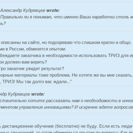
Александр Кудрявцев
wrote:
Правильно ли я понимаю, что именно Ваши наработки столь 
ть?
 описанны на сайте, но подозреваю что слишком кратко и общо.
ми в России, обменятся опытом:
 убеждаете заказчика в необходимости использовать ТРИЗ для 
он должен вам верить?
тро заказчик увидит результат?
зорные материалы тоже проблема. Не хотите же вы мне сказать,
, ТРИЗ! Мы так долго вас ждали..."
ндр Кудрявцев
wrote:
ствительно хотите рассказать нам о необходимости в инно
ментом управления инновациями? И искренне ждете вопросов
ь дистанционное обучение (бесплатно) не буду. Если есть люд
ных технологий, то готов обменяться опытом по вопросу: Как 