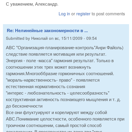
С уважением, Александр.
Log in
or
register
to post comments
Re: Нелинейные закономерности в ...
Submitted by
Николай
on
вс, 15/11/2009 - 09:54
АВС "Организация-планирование-контроль"Анри Файоль)
следствие появляется мотивация или результат.
Энергия - поле -масса" гармония результат. Только в
соотношении этих трех может возникнуть
гармония.Многооббразие гормоничных соотношений.
"мораль-нарвственность- право" - появляется
естественная нормативность сознания
"интерес - любознательность - целесообразность"
коструктивная активность познающего мыщления и т. д.
до бесконечности
Все они флуктуируют и корелируют между собой
АВС.Понимание целостности, особенного появляется при
троичном соотношении, самый простой способ
локализации. В пространстве их тоже три "круг -