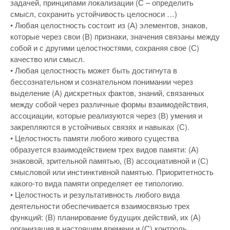
задачей, принципами локализации (С – определить
смысл, сохранить устойчивость целосноси …)
• Любая целостность состоит из (А) элементов, знаков,
которые через свои (В) признаки, значения связаны между
собой и с другими целостностями, сохраняя свое (С)
качество или смысл.
• Любая целостность может быть достигнута в
бессознательном и сознательном понимании через
выделение (А) дискретных фактов, знаний, связанных
между собой через различные формы взаимодействия,
ассоциации, которые реализуются через (В) умения и
закрепляются в устойчивых связях и навыках (С).
• Целостность памяти любого живого существа
образуется взаимодействием трех видов памяти: (А)
знаковой, зрительной памятью, (В) ассоциативной и (С)
смысловой или инстинктивной памятью. Приоритетность
какого-то вида памяти определяет ее типологию.
• Целостность и результативность любого вида
деятельности обеспечивается взаимосвязью трех
функций: (В) планирование будущих действий, их (А)
организация в настоящем времени и (С) контроль