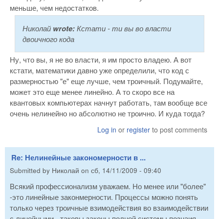
меньше, чем недостатков.
Николай
wrote:
Кстати - ти вы во власти
двоичного кода
Ну, что вы, я не во власти, я им просто владею. А вот
кстати, математики давно уже определили, что код с
размерностью "е" еще лучше, чем троичный. Подумайте,
может это еще менее линейно. А то скоро все на
квантовых компьютерах начнут работать, там вообще все
очень нелинейно но абсолютно не троично. И куда тогда?
Log in
or
register
to post comments
Re: Нелинейные закономерности в ...
Submitted by
Николай
on
сб, 14/11/2009 - 09:40
Всякий профессионализм уважаем. Но менее или "более"
-это линейные законмерности. Процессы можно понять
только через троичные взимодействия во взаимодействии
с линейными - таковы законы полной системы познаия.