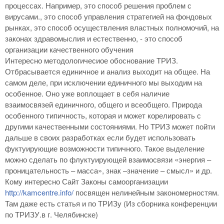
процессах. Например, это способ решения проблем с
вирусами., это способ управления стратегией на фондовых
рынках, это способ осуществления властных полномочий, на
законах здравомыслия и естественно, - это способ
организации качественного обучения
Интересно методологичесиое обоснование ТРИЗ.
Отбрасывается единичное и анализ выходит на общее. На
самом деле, при исключении единичного мы выходим на
особенное. Оно уже воплощает в себя наличие
взаимосвязей единичного, общего и всеобщего. Природа
особенного типичность, которая и может корелировать с
другими качественными состояниями. Но ТРИЗ может пойти
дальше в своих разработках если будет использовать
фуктуирующие возможности типичного. Такое выделение
можно сделать по флуктуирующей взаимосвязи «энергия –
проницательность – масса», знак –значение – смысл» и др.
Кому интересно Сайт Законы самоорганизации
http://kamcentre.info/
посвящен нелинейным закономерностям.
Там даже есть статья и по ТРИЗу (Из сборника конференции
по ТРИЗУ.в г. Челябинске)