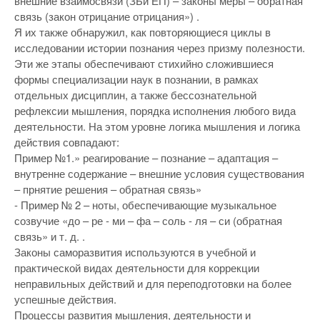
внешние взаимосвязи (ЗБи ЕП) – законы меры – обратная
связь (закон отрицание отрицания») .
Я их также обнаружил, как повторяющиеся циклы в
исследовании истории познания через призму полезности.
Эти же этапы обеспечивают стихийно сложившиеся
формы специализации наук в познании, в рамках
отдельных дисциплин, а также бессознательной
рефлексии мышления, порядка исполнения любого вида
деятельности. На этом уровне логика мышления и логика
действия совпадают:
Пример №1.» реагирование – познание – адаптация –
внутренне содержание – внешние условия существования
– прнятие решения – обратная связь»
- Пример № 2 – ноты, обеспечивающие музыкальное
созвучие «до – ре - ми – фа – соль - ля – си (обратная
связь» и т. д. .
Законы саморазвития используются в учебной и
практической видах деятельности для коррекции
неправильных действий и для переподготовки на более
успешные действия.
Процессы развития мышления, деятельности и