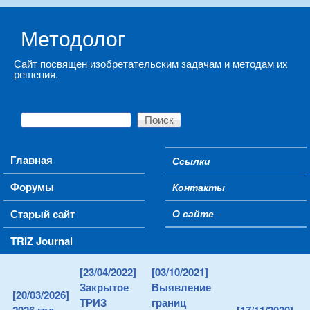
Skip to main content
Методолог
Сайт посвящен изобретательским задачам и методам их
решения.
Поиск
Форма поиска
Main menu
Главная
Ссылки
Secondary menu
Форумы
Контакты
Старый сайт
О сайте
TRIZ Journal
[23/04/2022]
[03/10/2021]
Закрытое
Выявление
[20/03/2026]
ТРИЗ
границ