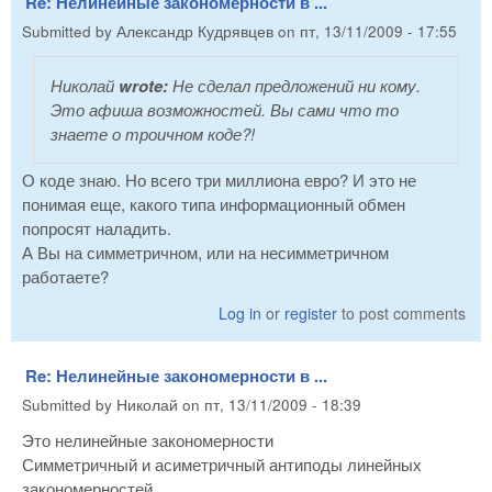
Re: Нелинейные закономерности в ...
Submitted by
Александр Кудрявцев
on
пт, 13/11/2009 - 17:55
Николай
wrote:
Не сделал предложений ни кому.
Это афиша возможностей. Вы сами что то
знаете о троичном коде?!
О коде знаю. Но всего три миллиона евро? И это не
понимая еще, какого типа информационный обмен
попросят наладить.
А Вы на симметричном, или на несимметричном
работаете?
Log in
or
register
to post comments
Re: Нелинейные закономерности в ...
Submitted by
Николай
on
пт, 13/11/2009 - 18:39
Это нелинейные закономерности
Симметричный и асиметричный антиподы линейных
закономерностей.