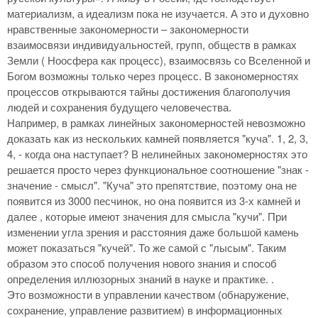
материализм, а идеализм пока не изучается. А это и духовно
нравственные закономерности – закономерности
взаимосвязи индивидуальностей, групп, обществ в рамках
Земли ( Ноосфера как процесс), взаимосвязь со Вселенной и
Богом возможны только через процесс. В закономерностях
процессов открываются тайны достижения благополучия
людей и сохранения будущего человечества.
Например, в рамках линейных закономерностей невозможно
доказать как из нескольких камней появляется "куча". 1, 2, 3,
4, - когда она наступает? В нелинейных закономерностях это
решается просто через функциональное соотношение "знак -
значение - смысл". "Куча" это препятствие, поэтому она не
появится из 3000 песчинок, но она появится из 3-х камней и
далее , которые имеют значения для смысла "кучи". При
изменении угла зрения и расстояния даже большой камень
может показаться "кучей". То же самой с "лысым". Таким
образом это способ получения нового знания и способ
определения иллюзорных знаний в науке и практике. .
Это возможности в управлении качеством (обнаружение,
сохранение, управление развитием) в информационных