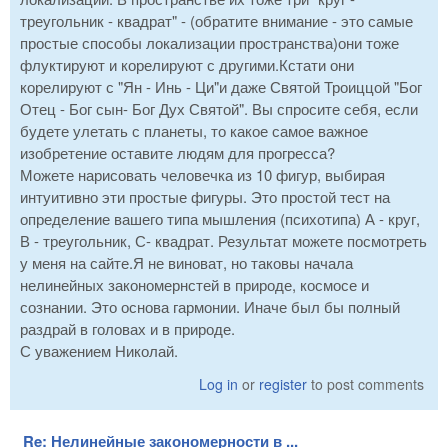
треугольник - квадрат" - (обратите внимание - это самые
простые способы локализации пространства)они тоже
флуктируют и корелируют с другими.Кстати они
корелируют с "Ян - Инь - Ци"и даже Святой Троиццой "Бог
Отец - Бог сын- Бог Дух Святой". Вы спросите себя, если
будете улетать с планеты, то какое самое важное
изобретение оставите людям для прогресса?
Можете нарисовать человечка из 10 фигур, выбирая
интуитивно эти простые фигуры. Это простой тест на
определение вашего типа мышления (психотипа) А - круг,
В - треугольник, С- квадрат. Результат можете посмотреть
у меня на сайте.Я не виноват, но таковы начала
нелинейных закономернстей в природе, космосе и
сознании. Это основа гармонии. Иначе был бы полный
раздрай в головах и в природе.
С уважением Николай.
Log in
or
register
to post comments
Re: Нелинейные закономерности в ...