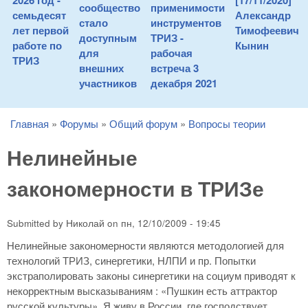
2026 год -
[17/11/2020]
сообщество
применимости
семьдесят
Александр
стало
инструментов
лет первой
Тимофеевич
доступным
ТРИЗ -
работе по
Кынин
для
рабочая
ТРИЗ
внешних
встреча 3
участников
декабря 2021
Главная
»
Форумы
»
Общий форум
»
Вопросы теории
You are here
Нелинейные
закономерности в ТРИЗе
Submitted by
Николай
on
пн, 12/10/2009 - 19:45
Нелинейные закономерности являются методологией для
технологий ТРИЗ, синергетики, НЛПИ и пр. Попытки
экстраполировать законы синергетики на социум приводят к
некорректным высказываниям : «Пушкин есть аттрактор
русской культуры». Я живу в России, где господствует