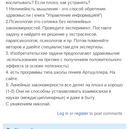
воспитывать? Если плохо, как устранять?
1 Нелинейнсть мышления - это способ обретения
здрвомысли ( книга "Управление информацией")
2.Психология это солянка без нелинейных
закономерностей. Проведите эксперимент. Поставте
задачу и найдите ее решение у экстрасенсов.
парапсихологов, психологов и пр. Потом поменяйте
авторов и даейте специалистам для экспертизы.
3. Изобретательские задачи предполагают здравомылие
-использование на прктике с получением положительного
эффекта (в основе полезность)
4. есть программы типа школы гениев Артшуллера. На
сайте.
5. Линейные закономерности все делят на плохо и хорошо
(1-0) Они не способны устанавливать взаимосвязи в
науках (междисциплинарные) и даже в быту
С уважением николай.
Log in
or
register
to post comments