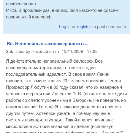
профессионал.
P.P.S. В прошлый раз, видимо, был какой-то не совсем
правильный философ.
Log in
or
register
to post comments
Re: Нелинейные закономерности в ...
Submitted by
Николай
on
пт, 13/11/2009 - 17:08
Я действительно неправильный философ. Все
проповедуют материализм, а только я один
последовательный идеалист. В свое время Ленин
говорил, что в мире только 20 человек понимают Гегеля.
Профессор Любутин в 80 году сказал, что их наверное 4
человека и среди них Ильенков Э. В. (создатель методики
работы со слепоглухонемыми в Загорске. Не поверите, но
помогло знание Гегеля) Я к законам диалектики пришел
другим путем. Хотелось узнать, а почему научные
системы приходят и уходят. Такой анализ начиная с
мифологии в истории познания я сделал (используя
закономерности полезности и эффект пользы Анохина П.