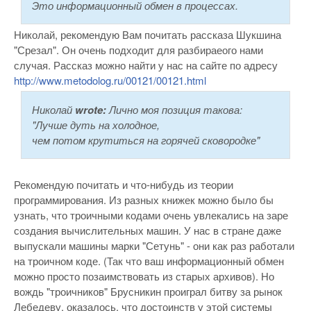
Это информационный обмен в процессах.
Николай, рекомендую Вам почитать рассказа Шукшина
"Срезал". Он очень подходит для разбираеого нами
случая. Рассказ можно найти у нас на сайте по адресу
http://www.metodolog.ru/00121/00121.html
Николай
wrote:
Лично моя позиция такова:
"Лучше дуть на холодное,
чем потом крутиться на горячей сковородке"
Рекомендую почитать и что-нибудь из теории
программирования. Из разных книжек можно было бы
узнать, что троичными кодами очень увлекались на заре
создания вычислительных машин. У нас в стране даже
выпускали машины марки "Сетунь" - они как раз работали
на троичном коде. (Так что ваш информационный обмен
можно просто позаимствовать из старых архивов). Но
вождь "троичников" Брусникин проиграл битву за рынок
Лебедеву, оказалось, что достоинств у этой системы