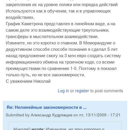
закрепления их на уровне логики или порядка действий
Используются как в обучении, так и в управляющих
воздействиях.
График Каметрона представлен в линейном виде, а на
самом деле это взаимодействующие треугольники,
трансферы в мыслительном азаимодействии.
Извините, но это коротко о главном. В Меморандуме о
дедуктивном способе способе познания я сделал 5 лет
назад предложение смогу за 3 млн евро создать систему
информационного обмена на троичном коде, со всеми
преимуществами по сравнению 1-0. Поэтому я показал
только путь, но не все закономерности.
С уважением Николай
Log in
or
register
to post comments
Re: Нелинейные закономерности в ...
Submitted by
Александр Кудрявцев
on
пт, 13/11/2009 - 17:21
Николай
wrote:
Извините, но это коротко о