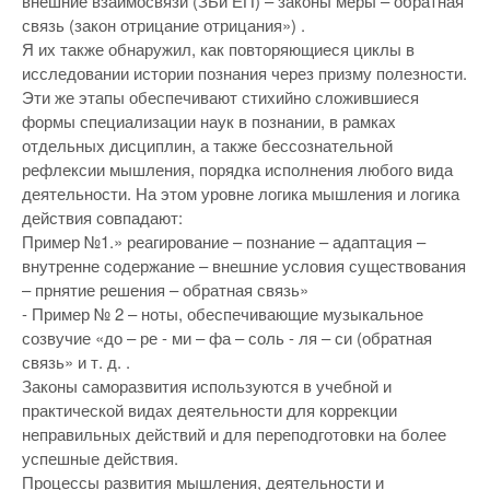
внешние взаимосвязи (ЗБи ЕП) – законы меры – обратная
связь (закон отрицание отрицания») .
Я их также обнаружил, как повторяющиеся циклы в
исследовании истории познания через призму полезности.
Эти же этапы обеспечивают стихийно сложившиеся
формы специализации наук в познании, в рамках
отдельных дисциплин, а также бессознательной
рефлексии мышления, порядка исполнения любого вида
деятельности. На этом уровне логика мышления и логика
действия совпадают:
Пример №1.» реагирование – познание – адаптация –
внутренне содержание – внешние условия существования
– прнятие решения – обратная связь»
- Пример № 2 – ноты, обеспечивающие музыкальное
созвучие «до – ре - ми – фа – соль - ля – си (обратная
связь» и т. д. .
Законы саморазвития используются в учебной и
практической видах деятельности для коррекции
неправильных действий и для переподготовки на более
успешные действия.
Процессы развития мышления, деятельности и