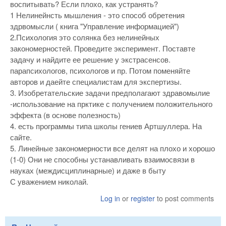
воспитывать? Если плохо, как устранять?
1 Нелинейнсть мышления - это способ обретения
здрвомысли ( книга "Управление информацией")
2.Психология это солянка без нелинейных
закономерностей. Проведите эксперимент. Поставте
задачу и найдите ее решение у экстрасенсов.
парапсихологов, психологов и пр. Потом поменяйте
авторов и даейте специалистам для экспертизы.
3. Изобретательские задачи предполагают здравомылие
-использование на прктике с получением положительного
эффекта (в основе полезность)
4. есть программы типа школы гениев Артшуллера. На
сайте.
5. Линейные закономерности все делят на плохо и хорошо
(1-0) Они не способны устанавливать взаимосвязи в
науках (междисциплинарные) и даже в быту
С уважением николай.
Log in
or
register
to post comments