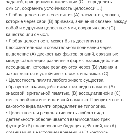
задачей, принципами локализации (С – определить
смысл, сохранить устойчивость целосноси …)
• Любая целостность состоит из (А) элементов, знаков,
которые через свои (В) признаки, значения связаны между
собой и с другими целостностями, сохраняя свое (С)
качество или смысл.
• Любая целостность может быть достигнута в
бессознательном и сознательном понимании через
выделение (А) дискретных фактов, знаний, связанных
между собой через различные формы взаимодействия,
ассоциации, которые реализуются через (В) умения и
закрепляются в устойчивых связях и навыках (С).
• Целостность памяти любого живого существа
образуется взаимодействием трех видов памяти: (А)
знаковой, зрительной памятью, (В) ассоциативной и (С)
смысловой или инстинктивной памятью. Приоритетность
какого-то вида памяти определяет ее типологию.
• Целостность и результативность любого вида
деятельности обеспечивается взаимосвязью трех
функций: (В) планирование будущих действий, их (А)
организация в настоящем времени и (С) контроль