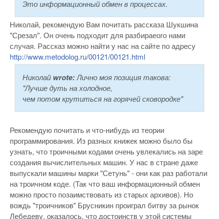
Это информационный обмен в процессах.
Николай, рекомендую Вам почитать рассказа Шукшина
"Срезал". Он очень подходит для разбираеого нами
случая. Рассказ можно найти у нас на сайте по адресу
http://www.metodolog.ru/00121/00121.html
Николай
wrote:
Лично моя позиция такова:
"Лучше дуть на холодное,
чем потом крутиться на горячей сковородке"
Рекомендую почитать и что-нибудь из теории
программирования. Из разных книжек можно было бы
узнать, что троичными кодами очень увлекались на заре
создания вычислительных машин. У нас в стране даже
выпускали машины марки "Сетунь" - они как раз работали
на троичном коде. (Так что ваш информационный обмен
можно просто позаимствовать из старых архивов). Но
вождь "троичников" Брусникин проиграл битву за рынок
Лебедеву, оказалось, что достоинств у этой системы