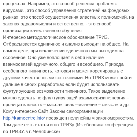
процессах. Например, это способ решения проблем с
вирусами., это способ управления стратегией на фондовых
рынках, это способ осуществления властных полномочий, на
законах здравомыслия и естественно, - это способ
организации качественного обучения
Интересно методологичесиое обоснование ТРИЗ.
Отбрасывается единичное и анализ выходит на общее. На
самом деле, при исключении единичного мы выходим на
особенное. Оно уже воплощает в себя наличие
взаимосвязей единичного, общего и всеобщего. Природа
особенного типичность, которая и может корелировать с
другими качественными состояниями. Но ТРИЗ может пойти
дальше в своих разработках если будет использовать
фуктуирующие возможности типичного. Такое выделение
можно сделать по флуктуирующей взаимосвязи «энергия –
проницательность – масса», знак –значение – смысл» и др.
Кому интересно Сайт Законы самоорганизации
http://kamcentre.info/
посвящен нелинейным закономерностям.
Там даже есть статья и по ТРИЗу (Из сборника конференции
по ТРИЗУ.в г. Челябинске)