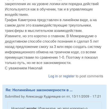
закрепления их на уровне логики или порядка действий
Используются как в обучении, так и в управляющих
воздействиях.
График Каметрона представлен в линейном виде, а на
самом деле это взаимодействующие треугольники,
трансферы в мыслительном азаимодействии.
Извините, но это коротко о главном. В Меморандуме о
дедуктивном способе способе познания я сделал 5 лет
назад предложение смогу за 3 млн евро создать систему
информационного обмена на троичном коде, со всеми
преимуществами по сравнению 1-0. Поэтому я показал
только путь, но не все закономерности.
С уважением Николай
Log in
or
register
to post comments
Re: Нелинейные закономерности в ...
Submitted by
Александр Кудрявцев
on
пт, 13/11/2009 - 17:21
Николай
wrote:
Извините, но это коротко о