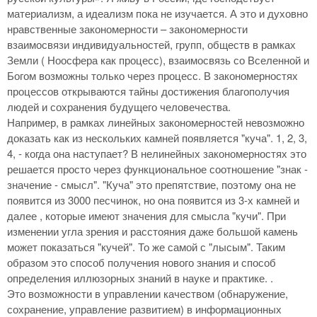
материализм, а идеализм пока не изучается. А это и духовно
нравственные закономерности – закономерности
взаимосвязи индивидуальностей, групп, обществ в рамках
Земли ( Ноосфера как процесс), взаимосвязь со Вселенной и
Богом возможны только через процесс. В закономерностях
процессов открываются тайны достижения благополучия
людей и сохранения будущего человечества.
Например, в рамках линейных закономерностей невозможно
доказать как из нескольких камней появляется "куча". 1, 2, 3,
4, - когда она наступает? В нелинейных закономерностях это
решается просто через функциональное соотношение "знак -
значение - смысл". "Куча" это препятствие, поэтому она не
появится из 3000 песчинок, но она появится из 3-х камней и
далее , которые имеют значения для смысла "кучи". При
изменении угла зрения и расстояния даже большой камень
может показаться "кучей". То же самой с "лысым". Таким
образом это способ получения нового знания и способ
определения иллюзорных знаний в науке и практике. .
Это возможности в управлении качеством (обнаружение,
сохранение, управление развитием) в информационных