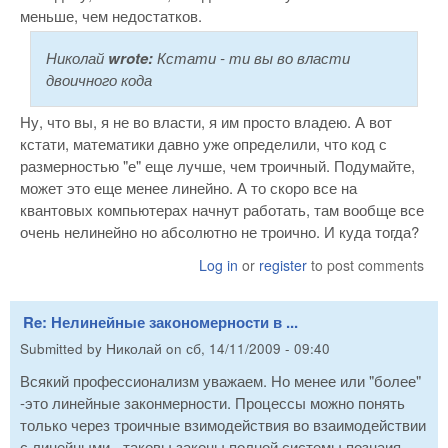
меньше, чем недостатков.
Николай
wrote:
Кстати - ти вы во власти
двоичного кода
Ну, что вы, я не во власти, я им просто владею. А вот
кстати, математики давно уже определили, что код с
размерностью "е" еще лучше, чем троичный. Подумайте,
может это еще менее линейно. А то скоро все на
квантовых компьютерах начнут работать, там вообще все
очень нелинейно но абсолютно не троично. И куда тогда?
Log in
or
register
to post comments
Re: Нелинейные закономерности в ...
Submitted by
Николай
on
сб, 14/11/2009 - 09:40
Всякий профессионализм уважаем. Но менее или "более"
-это линейные законмерности. Процессы можно понять
только через троичные взимодействия во взаимодействии
с линейными - таковы законы полной системы познаия.