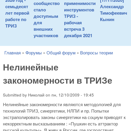
2026 год -
[17/11/2020]
сообщество
применимости
семьдесят
Александр
стало
инструментов
лет первой
Тимофеевич
доступным
ТРИЗ -
работе по
Кынин
для
рабочая
ТРИЗ
внешних
встреча 3
участников
декабря 2021
Главная
»
Форумы
»
Общий форум
»
Вопросы теории
You are here
Нелинейные
закономерности в ТРИЗе
Submitted by
Николай
on
пн, 12/10/2009 - 19:45
Нелинейные закономерности являются методологией для
технологий ТРИЗ, синергетики, НЛПИ и пр. Попытки
экстраполировать законы синергетики на социум приводят к
некорректным высказываниям : «Пушкин есть аттрактор
русской культуры». Я живу в России, где господствует