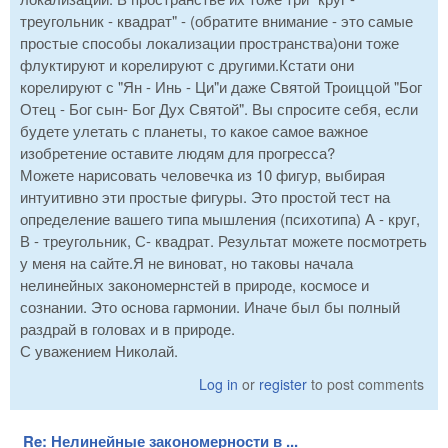
треугольник - квадрат" - (обратите внимание - это самые
простые способы локализации пространства)они тоже
флуктируют и корелируют с другими.Кстати они
корелируют с "Ян - Инь - Ци"и даже Святой Троиццой "Бог
Отец - Бог сын- Бог Дух Святой". Вы спросите себя, если
будете улетать с планеты, то какое самое важное
изобретение оставите людям для прогресса?
Можете нарисовать человечка из 10 фигур, выбирая
интуитивно эти простые фигуры. Это простой тест на
определение вашего типа мышления (психотипа) А - круг,
В - треугольник, С- квадрат. Результат можете посмотреть
у меня на сайте.Я не виноват, но таковы начала
нелинейных закономернстей в природе, космосе и
сознании. Это основа гармонии. Иначе был бы полный
раздрай в головах и в природе.
С уважением Николай.
Log in
or
register
to post comments
Re: Нелинейные закономерности в ...