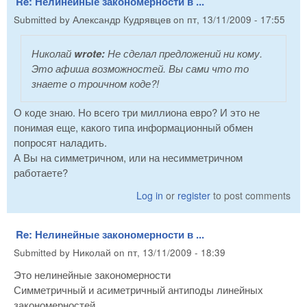
Re: Нелинейные закономерности в ...
Submitted by
Александр Кудрявцев
on
пт, 13/11/2009 - 17:55
Николай
wrote:
Не сделал предложений ни кому.
Это афиша возможностей. Вы сами что то
знаете о троичном коде?!
О коде знаю. Но всего три миллиона евро? И это не
понимая еще, какого типа информационный обмен
попросят наладить.
А Вы на симметричном, или на несимметричном
работаете?
Log in
or
register
to post comments
Re: Нелинейные закономерности в ...
Submitted by
Николай
on
пт, 13/11/2009 - 18:39
Это нелинейные закономерности
Симметричный и асиметричный антиподы линейных
закономерностей.