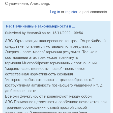
С уважением, Александр.
Log in
or
register
to post comments
Re: Нелинейные закономерности в ...
Submitted by
Николай
on
вс, 15/11/2009 - 09:54
АВС "Организация-планирование-контроль"Анри Файоль)
следствие появляется мотивация или результат.
Энергия - поле -масса" гармония результат. Только в
соотношении этих трех может возникнуть
гармония.Многооббразие гормоничных соотношений.
"мораль-нарвственность- право" - появляется
естественная нормативность сознания
"интерес - любознательность - целесообразность"
коструктивная активность познающего мыщления и т. д.
до бесконечности
Все они флуктуируют и корелируют между собой
АВС.Понимание целостности, особенного появляется при
троичном соотношении, самый простой способ
локализации. В пространстве их тоже три "круг -