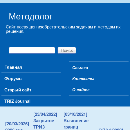
Skip to main content
Методолог
Сайт посвящен изобретательским задачам и методам их
решения.
Поиск
Форма поиска
Main menu
Главная
Ссылки
Secondary menu
Форумы
Контакты
Старый сайт
О сайте
TRIZ Journal
[23/04/2022]
[03/10/2021]
Закрытое
Выявление
[20/03/2026]
ТРИЗ
границ