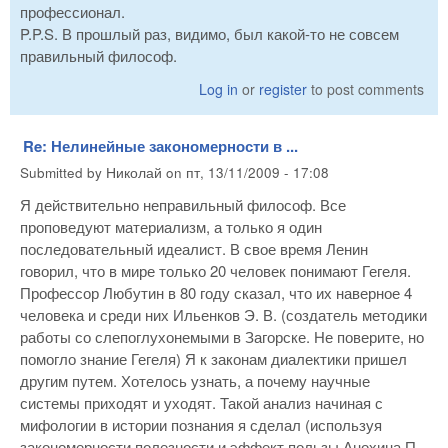
профессионал.
P.P.S. В прошлый раз, видимо, был какой-то не совсем
правильный философ.
Log in
or
register
to post comments
Re: Нелинейные закономерности в ...
Submitted by
Николай
on
пт, 13/11/2009 - 17:08
Я действительно неправильный философ. Все
проповедуют материализм, а только я один
последовательный идеалист. В свое время Ленин
говорил, что в мире только 20 человек понимают Гегеля.
Профессор Любутин в 80 году сказал, что их наверное 4
человека и среди них Ильенков Э. В. (создатель методики
работы со слепоглухонемыми в Загорске. Не поверите, но
помогло знание Гегеля) Я к законам диалектики пришел
другим путем. Хотелось узнать, а почему научные
системы приходят и уходят. Такой анализ начиная с
мифологии в истории познания я сделал (используя
закономерности полезности и эффект пользы Анохина П.