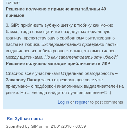
точнее.
Решение получено с применением таблицы 40
приемов
3.
GIP:
приблизить зубную щетку к тюбику как можно
ближе, тогда сами щетинки создадут материальную
границу, препятствующую свободному выталкиванию
пасты из тюбика.
Экспериментально проверено!
пасты
выдавилось из тюбика ровно столько, что вместилось
между щетинками.
Но как запатентовать эту идею??
Решение получено методом приближения к ИКР
Спасибо всем участникам! Отдельная благодарность –
Захарову Павлу
за его отрезвляющее «все уже
придумано» с подборкой аналогичных выдавливателей на
рынке. Но ... «всегда найдется лучшее решение»© :)
Log in
or
register
to post comments
Re: Зубная паста
Submitted by
GIP
on
чт, 21/01/2010 - 00:59