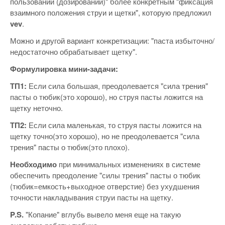
пользовании (дозировании)" более конкретным "фиксация
взаимного положения струи и щетки", которую предложил
vev
.
Можно и другой вариант конкретизации: "паста избыточно/
недостаточно обрабатывает щетку".
Формулировка мини-задачи:
ТП1:
Если сила большая, преодолевается "сила трения"
пасты о тюбик(это хорошо), но струя пасты ложится на
щетку неточно.
ТП2:
Если сила маленькая, то струя пасты ложится на
щетку точно(это хорошо), но не преодолевается "сила
трения" пасты о тюбик(это плохо).
Необходимо
при минимальных изменениях в системе
обеспечить преодоление "силы трения" пасты о тюбик
(тюбик=емкость+выходное отверстие) без ухудшения
точности накладывания струи пасты на щетку.
P.S.
"Копание" вглубь вывело меня еще на такую