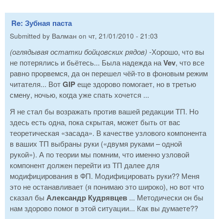
Re: Зубная паста
Submitted by
Валман
on
чт, 21/01/2010 - 21:03
(оглядывая остатки бойцовских рядов)
-Хорошо, что вы
не потерялись и бьётесь... Была надежда на
Vev
, что все
равно прорвемся, да он перешел чёй-то в фоновым режим
читателя... Вот
GIP
еще здорово помогает, но в третью
смену, ночью, когда уже спать хочется ...
Я не стал бы возражать против вашей редакции ТП. Но
здесь есть одна, пока скрытая, может быть от вас
теоретическая «засада». В качестве узлового компонента
в ваших ТП выбраны руки («двумя руками – одной
рукой»). А по теории мы помним, что именно узловой
компонент должен перейти из ТП далее для
модифицирования в ФП. Модифицировать руки?? Меня
это не останавливает (я понимаю это широко), но вот что
сказал бы
Александр Кудрявцев
... Методически он бы
нам здорово помог в этой ситуации... Как вы думаете??