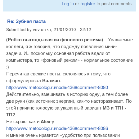
Log in
or
register
to post comments
Re: Зубная паста
Submitted by
vev
on
чт, 21/01/2010 - 22:12
(Робко выглядывая из фонового режима)
– Уважаемые
коллеги, я ж говорил, что подожду появления мини-
задачи. И.. поскольку основная работа вдали от
компьютера, то «фоновый режим» - нормальное состояние
:)
Перечитав свежие посты, склоняюсь к тому, что
сформулировал
Валман
.
http://www.metodolog.ru/node/436#comment-8080
Действительно, вмешивать в историю одну, а тем более
две руки (как источник энергии), как-то настораживает. По
этой причине голосую за указанный вариант
МЗ и ТП1 -
ТП2
.
Не скрою, как и
Alex
-у
http://www.metodolog.ru/node/436#comment-8086
и мне не очень нравится «удобство при пользовании