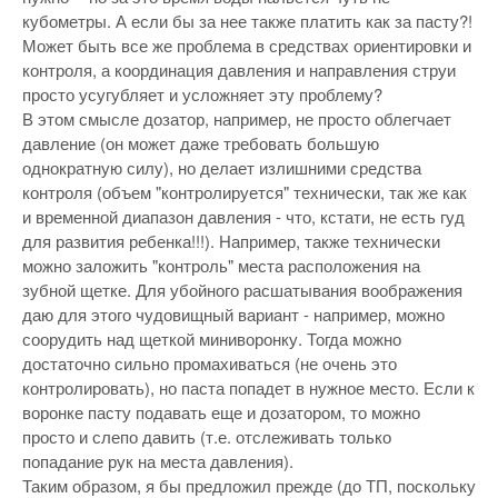
кубометры. А если бы за нее также платить как за пасту?!
Может быть все же проблема в средствах ориентировки и
контроля, а координация давления и направления струи
просто усугубляет и усложняет эту проблему?
В этом смысле дозатор, например, не просто облегчает
давление (он может даже требовать большую
однократную силу), но делает излишними средства
контроля (объем "контролируется" технически, так же как
и временной диапазон давления - что, кстати, не есть гуд
для развития ребенка!!!). Например, также технически
можно заложить "контроль" места расположения на
зубной щетке. Для убойного расшатывания воображения
даю для этого чудовищный вариант - например, можно
соорудить над щеткой миниворонку. Тогда можно
достаточно сильно промахиваться (не очень это
контролировать), но паста попадет в нужное место. Если к
воронке пасту подавать еще и дозатором, то можно
просто и слепо давить (т.е. отслеживать только
попадание рук на места давления).
Таким образом, я бы предложил прежде (до ТП, поскольку