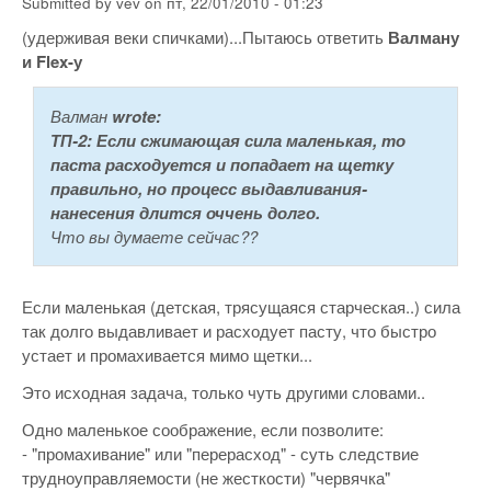
Submitted by
vev
on
пт, 22/01/2010 - 01:23
(удерживая веки спичками)...Пытаюсь ответить
Валману
и
Flex
-у
Валман
wrote:
ТП-2
: Если сжимающая сила маленькая, то
паста расходуется и попадает на щетку
правильно, но процесс выдавливания-
нанесения длится оччень долго.
Что вы думаете сейчас??
Если маленькая (детская, трясущаяся старческая..) сила
так долго выдавливает и расходует пасту, что быстро
устает и промахивается мимо щетки...
Это исходная задача, только чуть другими словами..
Одно маленькое соображение, если позволите:
- "промахивание" или "перерасход" - суть следствие
трудноуправляемости (не жесткости) "червячка"