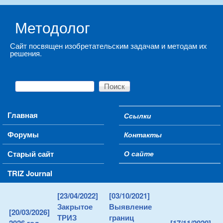
Skip to main content
Методолог
Сайт посвящен изобретательским задачам и методам их
решения.
Поиск
Форма поиска
Main menu
Главная
Ссылки
Secondary menu
Форумы
Контакты
Старый сайт
О сайте
TRIZ Journal
[23/04/2022]
[03/10/2021]
Закрытое
Выявление
[20/03/2026]
ТРИЗ
границ