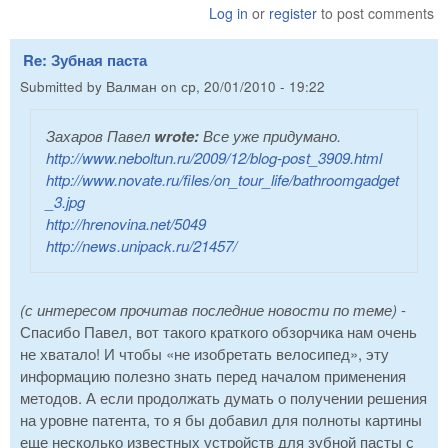
Log in
or
register
to post comments
Re: Зубная паста
Submitted by
Валман
on
ср, 20/01/2010 - 19:22
Захаров Павел
wrote:
Все уже придумано.
http://www.neboltun.ru/2009/12/blog-post_3909.html
http://www.novate.ru/files/on_tour_life/bathroomgadget
_3.jpg
http://hrenovina.net/5049
http://news.unipack.ru/21457/
(с интересом прочитав последние новости по теме)
-
Спасибо Павел, вот такого краткого обзорчика нам очень
не хватало! И чтобы «не изобретать велосипед», эту
информацию полезно знать перед началом применения
методов. А если продолжать думать о получении решения
на уровне патента, то я бы добавил для полноты картины
еще несколько известных устройств для зубной пасты с