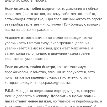
аналогию работы тюбика.
Если
сжимать тюбик медленно
, то давление в тюбике
нарастает (паста вязкая, поэтому работает как пробка,
затыкающая отверстие). При превышении какого-то порога
эта пробка вылетает - и получаем НЭ - большую плюшку
пасты на щетке и в раковине.
Аналогия из механики: то же самое происходит если
увеличивать тяговую силу, сила трения сцепления
увеличивается вместе с ней, достигает максимума, а
затем, когда тело пришло в движение - сила трения
скольжения уменьшается.
Если
сжимать тюбик быстро
, то этот максимум
проскакиваем незаметно, плюшки не получается, зато
получается повышенная скорость истечения струи,
которая приводит к перерасходу пасты.
P.S.S.
Моя дочка подсказала еще одну идею, которую
можно добавить в копилку.
Добавить в тюбик воды -
паста станет менее вязкая
, но главное не переборщить, а
то получится как у нее - "раз и вся паста в раковине" ;-)