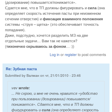
(дозировании) повышается/понижается».
Сдается мне, что в ТП должны фигурировать и
сила
(она
определяет скорость истечения пасты при неизменном
сечении отверстия) и
фиксация взаимного положения
системы «струя – щетка» (это обеспечивает точность
попадания).
Даже, подспудно, хочется разделить МЗ на две
отдельные задачи… Вам так не кажется?
(
тихонечко скрываюсь за фоном
… :))
Log in
or
register
to post comments
Re: Зубная паста
Submitted by
Валман
on
чт, 21/01/2010 - 23:46
vev
wrote:
... Не скрою, и мне не очень нравится «удобство
при пользовании (дозировании) повышается/
понижается». Сдается мне, что в ТП должны
фигурировать и
сила
(она определяет скорость