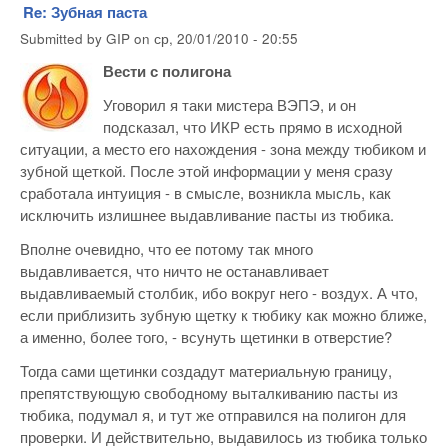
Re: Зубная паста
Submitted by
GIP
on
ср, 20/01/2010 - 20:55
Вести с полигона
Уговорил я таки мистера ВЭПЭ, и он
подсказал, что ИКР есть прямо в исходной
ситуации, а место его нахождения - зона между тюбиком и
зубной щеткой. После этой информации у меня сразу
сработала интуиция - в смысле, возникла мысль, как
исключить излишнее выдавливание пасты из тюбика.
Вполне очевидно, что ее потому так много
выдавливается, что ничто не останавливает
выдавливаемый столбик, ибо вокруг него - воздух. А что,
если приблизить зубную щетку к тюбику как можно ближе,
а именно, более того, - всунуть щетинки в отверстие?
Тогда сами щетинки создадут материальную границу,
препятствующую свободному выталкиванию пасты из
тюбика, подумал я, и тут же отправился на полигон для
проверки. И действительно, выдавилось из тюбика только