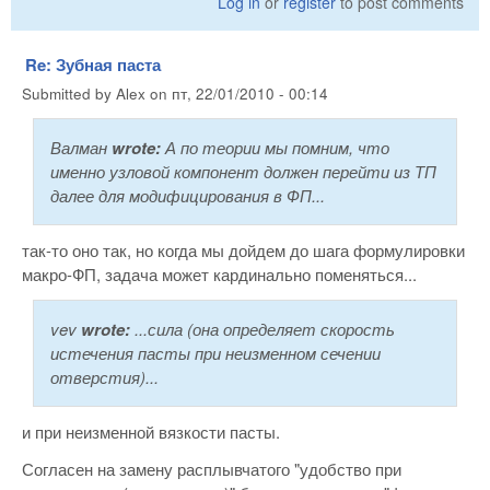
Log in
or
register
to post comments
Re: Зубная паста
Submitted by
Alex
on
пт, 22/01/2010 - 00:14
Валман
wrote:
А по теории мы помним, что
именно узловой компонент должен перейти из ТП
далее для модифицирования в ФП...
так-то оно так, но когда мы дойдем до шага формулировки
макро-ФП, задача может кардинально поменяться...
vev
wrote:
...сила (она определяет скорость
истечения пасты при неизменном сечении
отверстия)...
и при неизменной вязкости пасты.
Согласен на замену расплывчатого "удобство при