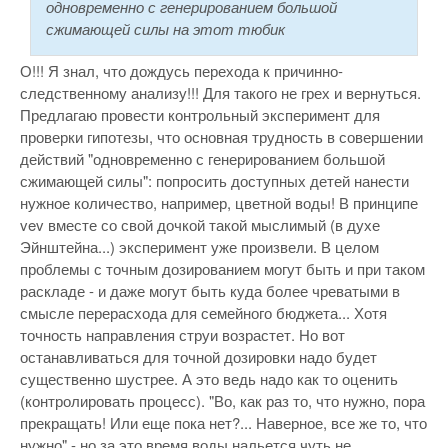
одновременно с генерированием большой
сжимающей силы на этот тюбик
О!!! Я знал, что дождусь перехода к причинно-
следственному анализу!!! Для такого не грех и вернуться.
Предлагаю провести контрольный эксперимент для
проверки гипотезы, что основная трудность в совершении
действий "одновременно с генерированием большой
сжимающей силы": попросить доступных детей нанести
нужное количество, например, цветной воды! В принципе
vev вместе со свой дочкой такой мыслимый (в духе
Эйнштейна...) эксперимент уже произвели. В целом
проблемы с точным дозированием могут быть и при таком
раскладе - и даже могут быть куда более чреватыми в
смысле перерасхода для семейного бюджета... Хотя
точность направления струи возрастет. Но вот
останавливаться для точной дозировки надо будет
существенно шустрее. А это ведь надо как то оценить
(контролировать процесс). "Во, как раз то, что нужно, пора
прекращать! Или еще пока нет?... Наверное, все же то, что
нужно" - но за это время воды нальется чуть не