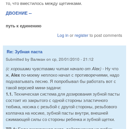
то, что вместилось между щетинками.
ДВОЕНИЕ --
путь к единению
Log in
or
register
to post comments
Re: Зубная паста
Submitted by
Валман
on
ср, 20/01/2010 - 21:12
(с хорошими чувствами читая начало от Alex)
- Ну что
ж,
Alex
по-моему неплохо начал с противоречиями, надо
подхватывать песню. Я попробывал бы работать вот с
такой версией мини-задачи:
1.1.
Техническая система для дозирования зубной пасты
состоит из закрытого с одной стороны эластичного
тюбика, носика с резьбой с другой стороны, резьбового
колпачка на носике, зубной пасты внутри, внешней
сжимающей силы со стороны ребенка и зубной щетки.
ТП-1:
Если сжимающая сила, действующая на тюбик,