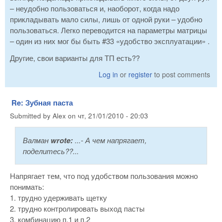
– неудобно пользоваться и, наоборот, когда надо
прикладывать мало силы, лишь от одной руки – удобно
пользоваться. Легко переводится на параметры матрицы
– один из них мог бы быть #33 «удобство эксплуатации» .
Другие, свои варианты для ТП есть??
Log in
or
register
to post comments
Re: Зубная паста
Submitted by
Alex
on
чт, 21/01/2010 - 20:03
Валман
wrote:
...- А чем напрягает,
поделитесь??...
Напрягает тем, что под удобством пользования можно
понимать:
1. трудно удерживать щетку
2. трудно контролировать выход пасты
3. комбинацию п.1 и п.2