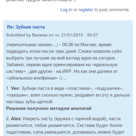
Log in
or
register
to post comments
Re: Зубная паста
Submitted by
Валман
on
чт, 21/01/2010 - 00:37
(перечитывая заново ...)
- 00:36 по Москве, время
подводить итоги после трех дней. Снова позволю себе
выбрать три лучшие на мой взгляд идеи на сегодня.
Забавно, первая идея ориентирована на «идеальную
систему» , две другие - на ИКР. Но как они далеки от
«идеального внедрения»
:) ...
1.
Vev:
Зубная паста в виде «пластинок», «подушечек»,
«горошин», взял сколько нужно, раздавил во рту и дальше
чистишь зубы щеткой
Решение получено методом аналогий
2.
Alex:
Нагреть пасту (кружка с горячей водой), паста
размягчится, тюбик размягчится. Система будет более
податливая, сила уменьшится, дозировать можно будет