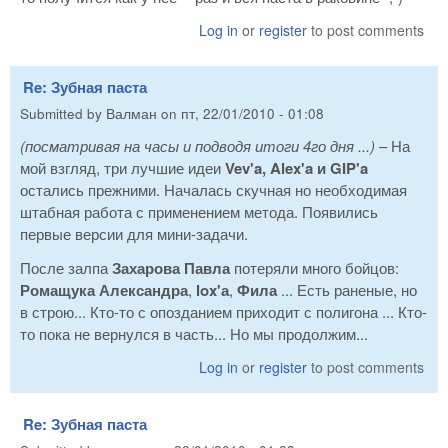
Log in
or
register
to post comments
Re: Зубная паста
Submitted by
Валман
on
пт, 22/01/2010 - 01:08
(посматривая на часы и подводя итоги 4го дня ...)
– На
мой взгляд, три лучшие идеи
Vev'a, Alex'a и GIP'a
остались прежними. Началась скучная но необходимая
штабная работа с применением метода. Появились
первые версии для мини-задачи.
После залпа
Захарова Павла
потеряли много бойцов:
Ромащука Александра
,
lox'а
,
Фила
... Есть раненые, но
в строю... Кто-то с опозданием приходит с полигона ... Кто-
то пока не вернулся в часть... Но мы продолжим...
Log in
or
register
to post comments
Re: Зубная паста