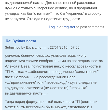
выдавливаемой пасты. Для качественной раскладки
нужно не только выверенное усилие, но и продольная
укладка, как бы "с натягом", что бы "червячок" в сторону
не загнулся. Отсюда и недетские трудности.
Log in
or
register
to post comments
Re: Зубная паста
Submitted by
Валман
on
пт, 22/01/2010 - 07:00
(занимая боевую позицию, услышав горн)
-хочу
поделиться своими соображениями по последним постам
Алекса и Вева: почуствовал некую несогласованность в
ТП Алекса: « ...обеспечить преодоление "силы трения"
пасты о тюбик ...» с рассуждениями Вева
«..."промахивание" или "перерасход" - суть следствие
трудноуправляемости (не жесткости) "червячка"
выдавливаемой пасты...»
Тогда перед формулировкой ясных всем ТП (опять, их
может быть несколько) быть может, следовало бы