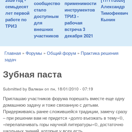
2026 год -
[17/11/2020]
сообщество
применимости
семьдесят
Александр
стало
инструментов
лет первой
Тимофеевич
доступным
ТРИЗ -
работе по
Кынин
для
рабочая
ТРИЗ
внешних
встреча 3
участников
декабря 2021
Главная
»
Форумы
»
Общий форум
»
Практика решения
You are here
задач
Зубная паста
Submitted by
Валман
on
пн, 18/01/2010 - 07:19
Приглашаю участников форума порешать вместе еще одну
домашнюю задачу и тоже связанную с детьми.
Придерживаясь ранее сложившейся традиции, замечу сразу
– при решении вам не придется «долго въезжать в тему»©,
«перелапачивать горы научной литературы»©, достаточно
школьных знаний, которые у всех есть.