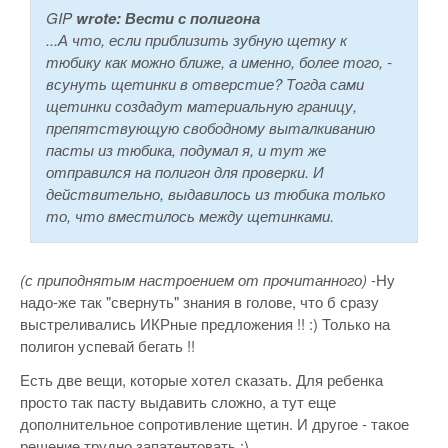
GIP
wrote:
Вести с полигона
...А что, если приблизить зубную щетку к
тюбику как можно ближе, а именно, более того, -
всунуть щетинки в отверстие? Тогда сами
щетинки создадут материальную границу,
препятствующую свободному выталкиванию
пасты из тюбика, подумал я, и тут же
отправился на полигон для проверки. И
действительно, выдавилось из тюбика только
то, что вместилось между щетинками.
(с приподнятым настроением от прочитанного)
-Ну
надо-же так "свернуть" знания в голове, что б сразу
выстреливались ИКРные предложения !! :) Только на
полигон успевай бегать !!
Есть две вещи, которые хотел сказать. Для ребенка
просто так пасту выдавить сложно, а тут еще
дополнительное сопротивление щетин. И другое - такое
решение трудно запатентовать :)