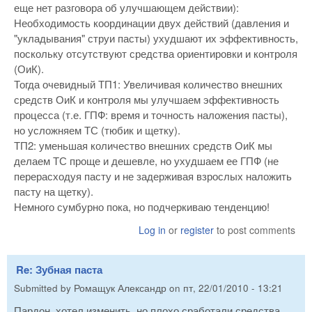
еще нет разговора об улучшающем действии):
Необходимость координации двух действий (давления и
"укладывания" струи пасты) ухудшают их эффективность,
поскольку отсутствуют средства ориентировки и контроля
(ОиК).
Тогда очевидный ТП1: Увеличивая количество внешних
средств ОиК и контроля мы улучшаем эффективность
процесса (т.е. ГПФ: время и точность наложения пасты),
но усложняем ТС (тюбик и щетку).
ТП2: уменьшая количество внешних средств ОиК мы
делаем ТС проще и дешевле, но ухудшаем ее ГПФ (не
перерасходуя пасту и не задерживая взрослых наложить
пасту на щетку).
Немного сумбурно пока, но подчеркиваю тенденцию!
Log in
or
register
to post comments
Re: Зубная паста
Submitted by
Ромащук Александр
on
пт, 22/01/2010 - 13:21
Пардон, хотел изменить, но плохо сработали средства