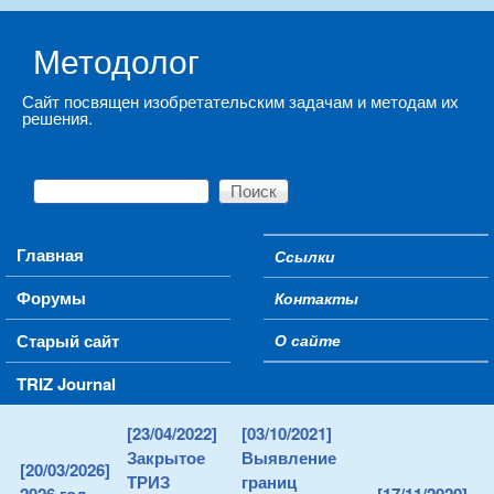
Skip to main content
Методолог
Сайт посвящен изобретательским задачам и методам их
решения.
Поиск
Форма поиска
Main menu
Главная
Ссылки
Secondary menu
Форумы
Контакты
Старый сайт
О сайте
TRIZ Journal
[23/04/2022]
[03/10/2021]
Закрытое
Выявление
[20/03/2026]
ТРИЗ
границ