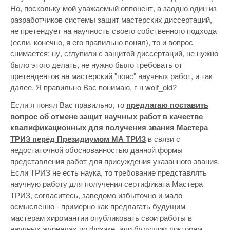
Но, поскольку мой уважаемый оппонент, а заодно один из
разработчиков системы защит мастерских диссертаций,
не претендует на научность своего собственного подхода
(если, конечно, я его правильно понял), то и вопрос
снимается: ну, сглупили с защитой диссертаций, не нужно
было этого делать, не нужно было требовать от
претендентов на мастерский "пояс" научных работ, и так
далее. Я правильно Вас понимаю, г-н wolf_old?
Если я понял Вас правильно, то
предлагаю поставить
вопрос об отмене защит научных работ в качестве
квалификационных для получения звания Мастера
ТРИЗ перед Президиумом МА ТРИЗ
в связи с
недостаточной обоснованностью данной формы
представления работ для присуждения указанного звания.
Если ТРИЗ не есть наука, то требование представлять
научную работу для получения сертификата Мастера
ТРИЗ, согласитесь, заведомо избыточно и мало
осмысленно - примерно как предлагать будущим
мастерам хиромантии опубликовать свои работы в
научных журналах по физике, или будущим докторам