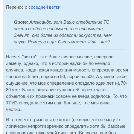
Перенос с
соседней ветки
:
Quote:
Александр, вот Ваше определение ТС
никто особо не понимает и не принимает.
Значит, оно более из области искусства, чем
науки. Ремесла еще, быть может. Или .. как?
Насчет "никто" - это Ваше личное мнение, наверное.
Замечу, однако, что в истории науки было немало
случаев, когда некая концепция малость опережала время
- порой на 5 лет, порой на 50, порой на 500. А у меня такое
ощущение, что мое определение опоздало эдак лет на 70-
80 уже. Благо, описание сущностей через классы
объектов и их признаки совсем не вчера родилось. То, что
ТРИЗ опоздала с этим еще больше, - не моя вина,
честно...
И в том, что тризовцы не хотят (не верю, что не могут!)
логически непротиворечиво определить хотя бы базовые
свои понятия, тоже моей вины нет. Вопросы надобно