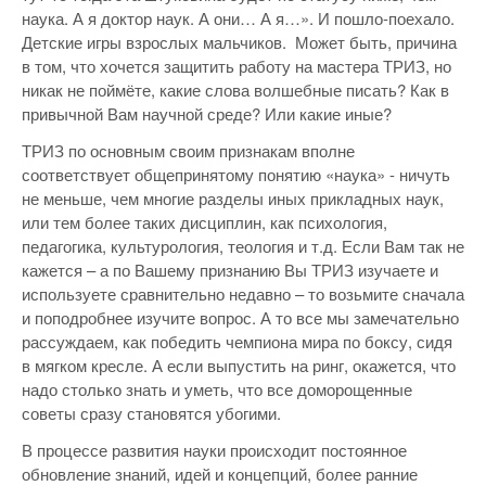
наука. А я доктор наук. А они… А я…». И пошло-поехало.
Детские игры взрослых мальчиков. Может быть, причина
в том, что хочется защитить работу на мастера ТРИЗ, но
никак не поймёте, какие слова волшебные писать? Как в
привычной Вам научной среде? Или какие иные?
ТРИЗ по основным своим признакам вполне
соответствует общепринятому понятию «наука» - ничуть
не меньше, чем многие разделы иных прикладных наук,
или тем более таких дисциплин, как психология,
педагогика, культурология, теология и т.д. Если Вам так не
кажется – а по Вашему признанию Вы ТРИЗ изучаете и
используете сравнительно недавно – то возьмите сначала
и поподробнее изучите вопрос. А то все мы замечательно
рассуждаем, как победить чемпиона мира по боксу, сидя
в мягком кресле. А если выпустить на ринг, окажется, что
надо столько знать и уметь, что все доморощенные
советы сразу становятся убогими.
В процессе развития науки происходит постоянное
обновление знаний, идей и концепций, более ранние