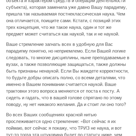
объекта и характером средств и операций деятельности
субъекта), которая заменила уже давно Вашу парадигму,
пришла так называемая постнеклассическая наука. Чем
она отличается, поищите сами. Кстати, с позиций этих
трех концепция, что же такое наука, один и тот же
предмет может считаться как наукой, так и не наукой.
Ваше стремление загнать всех в удобную для Вас
парадигму понятно, но неприемлемо. Если Вашей логике
следовать, то многие дисциплины, ныне преподаваемые в
вузах, а также позволяющие защищаться, также должны
быть признаны ненаукой. Если Вы жаждете корректности,
то будьте добры описать полно, со всеми деталями, что
именно в Вашем понимании считается наукой. Ваше
трактовки этого вопроса меняются от поста к посту. А
сидеть и гадать, что в вашей голове спрятано по этому
поводу, ну нет никакого желания. Да и стоит ли оно того?
Во всех Ваших сообщениях красной нитью
прослеживается одно стремление: «Вот сейчас я их
поймаю, вот сейчас я покажу, что ТРИЗ не наука, и вот
тут-то тогда эта штуковина будет по статусу ниже, чем