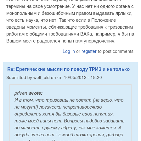
термины на своё усмотрение. У нас нет ни одного органа с
монопольным и безошибочным правом выдавать ярлыки,
что есть наука, что нет. Так что если в Положение
введены моменты, сближающие требования к тризовским
работам с общими требованиями ВАКа, например, я бы на
Вашем месте радовался попыткам упорядочения.
Log in
or
register
to post comments
Re: Еретические мысли по поводу ТРИЗ и не только
Submitted by
wolf_old
on
чт, 10/05/2012 - 18:20
priven
wrote:
И в том, что тризовцы не хотят (не верю, что
не могут!) логически непротиворечиво
определить хотя бы базовые свои понятия,
тоже моей вины нет. Вопросы надобно задавать
по малость другому адресу, как мне кажется. А
покуда этого нет - с моей точки зрения, garbage