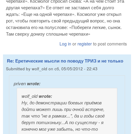
черепахе». Космолог спросил снова: «А на чем стоит эта
другая черепаха?» Ее ответ не заставил себя долго
ждать: «Еще на одной черепахе». Космолог уже открыл
рот, чтобы повторить свой предыдущий вопрос, но она
остановила его на полуслове: «Побереги легкие, сынок.
Там сверху донизу сплошные черепахи»
Log in
or
register
to post comments
Re: Еретические мысли по поводу ТРИЗ и не только
Submitted by
wolf_old
on
сб, 05/05/2012 - 22:43
priven
wrote:
wolf_old
wrote:
Ну, до демонстрации боевых приёмов
дойти может лишь при очной встрече,
так что "не в рамках...", да и годы своё
берут потихоньку...А по существу - я
конечно мог уже забыть, но что-то