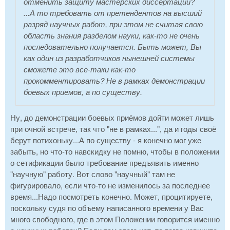
отменить защиту мастерских диссертаций?
...А то требовать от претендентов на высший
разряд научных работ, при этом не считая свою
область знания разделом науки, как-то не очень
последовательно получается. Быть может, Вы
как один из разработчиков нынешней системы
сможете это все-таки как-то
прокомментировать? Не в рамках демонстрации
боевых приемов, а по существу.
Ну, до демонстрации боевых приёмов дойти может лишь
при очной встрече, так что "не в рамках...", да и годы своё
берут потихоньку...А по существу - я конечно мог уже
забыть, но что-то навскидку не помню, чтобы в положении
о сетификации было требование предъявить именно
"научную" работу. Вот слово "научный" там не
фигурировало, если что-то не изменилось за последнее
время...Надо посмотреть конечно. Может, процитируете,
поскольку судя по объему написанного времени у Вас
много свободного, где в этом Положении говорится именно