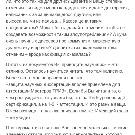
ли, что это так же для других? Давайте и Вашу степень
отменим – я видел много кандидатских и даже докторских,
написанных за защищающегося другими, или
высосанными из пальца… Какова цена таким
специалистам? Может быть, давайте отменим, чтобы не
создавать возможности таким злоупотреблениям? А куча
очень научных диссеров про коммунизм, марксисткую
диалектику и прочее? Давайте этих академиков тоже
отменим – вроде как фикция оказалась?
Цитаты из документов Вы приводить научились – это
отлично. Осталось научиться читать, что там написано.
Более всего мне понравился пассаж
«защита научных диссертаций вполне приемлема для
аттестации Мастеров ТРИЗ». Если бы Вы читали то, о
чем рассуждаете, то узнали бы, что на 4 и 5 уровень идёт
сертификация, а на 1-3 - аттестация. И это разные вещи.
В чем разница – опять же описано там же. Имеющий глаза
– да увидит.
Про хиромантию опять же Вас занесло маленько – многие
элементы оттуда используют в дермоглифике, которая