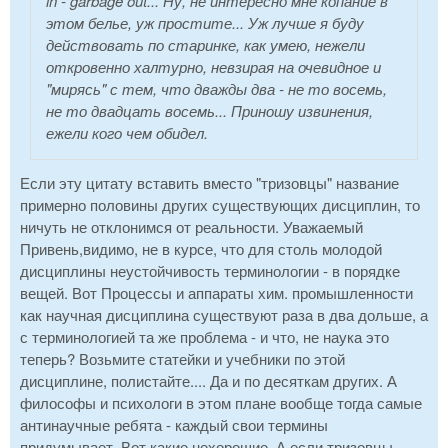
in - garbage out... Ну, не интересно мне копание в
этом белье, уж простите... Уж лучше я буду
действовать по старинке, как умею, нежели
откровенно халтурно, невзирая на очевидное и
"мирясь" с тем, что дважды два - не то восемь,
не то двадцать восемь... Приношу извинения,
ежели кого чем обидел.
Если эту цитату вставить вместо "тризовцы" название
примерно половины других существующих дисциплин, то
ничуть не отклонимся от реальности. Уважаемый
Привень,видимо, не в курсе, что для столь молодой
дисциплины неустойчивость терминологии - в порядке
вещей. Вот Процессы и аппараты хим. промышленности
как научная дисциплина существуют раза в два дольше, а
с терминологией та же проблема - и что, не наука это
теперь? Возьмите статейки и учебники по этой
дисциплине, полистайте.... Да и по десяткам других. А
философы и психологи в этом плане вообще тогда самые
антинаучные ребята - каждый свои термины
придумывает. Вот какие нехорошие. А если тризовцы