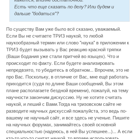
Есть что еще сказать по делу? Или будем и
дальше "бодаться"?
По существу Вам уже было всё сказано, уважаемый.
Если Вы не считаете ТРИЗ наукой, то любой
наукообразный термин или слово "наука" в приложении к
ТРИЗ будет вызывать у Вас реакцию красной тряпки
(Ваши бодания уже стали притчей во языцех). Что и
происходит по факту. Если будете анализировать
непредвзято, то убедитесь в обратном... Впрочем, это не
про Вас. Поскольку, в отличие от Вас, мне ещё работать
приходится (судя по длине Ваши сообщений, Вы этом
плане располагаете бездной времени), пожалуй, на тему
научности закончим дискуссию. Ну не хотите считать
наукой, и леший с Вами.Тогда на тризовском сайте не
разводите научных дискуссий пожалуйста, это ведь по-
вашему не научный сайт, и все здесь не ученые. Пишите
на научных форумах, занимайтесь своей основной
специальностью (надеюсь, в ней Вы успешнее...)... А если
кто-то что-то считат наукой, то вправе использовать