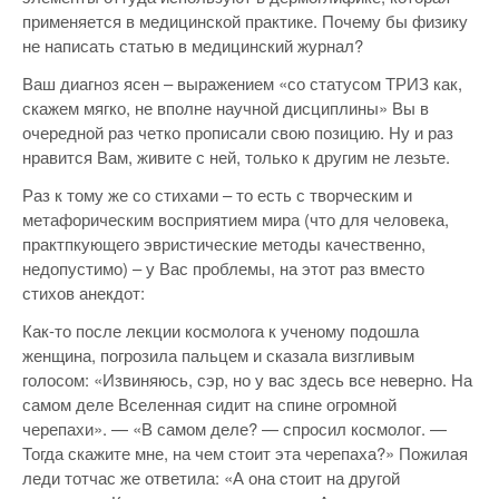
применяется в медицинской практике. Почему бы физику
не написать статью в медицинский журнал?
Ваш диагноз ясен – выражением «со статусом ТРИЗ как,
скажем мягко, не вполне научной дисциплины» Вы в
очередной раз четко прописали свою позицию. Ну и раз
нравится Вам, живите с ней, только к другим не лезьте.
Раз к тому же со стихами – то есть с творческим и
метафорическим восприятием мира (что для человека,
практпкующего эвристические методы качественно,
недопустимо) – у Вас проблемы, на этот раз вместо
стихов анекдот:
Как-то после лекции космолога к ученому подошла
женщина, погрозила пальцем и сказала визгливым
голосом: «Извиняюсь, сэр, но у вас здесь все неверно. На
самом деле Вселенная сидит на спине огромной
черепахи». — «В самом деле? — спросил космолог. —
Тогда скажите мне, на чем стоит эта черепаха?» Пожилая
леди тотчас же ответила: «А она cтоит на другой