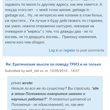
задавать по малость другому адресу, как мне кажется. А
покуда этого нет - с моей точки зрения, garbage in -
garbage out... Ну, не интересно мне копание в этом белье,
уж простите... Уж лучше я буду действовать по старинке,
как умею, нежели откровенно халтурно, невзирая на
очевидное и "мирясь" с тем, что дважды два - не то
восемь, не то двадцать восемь... Приношу извинения,
ежели кого чем обидел.
Log in
or
register
to post comments
Re: Еретические мысли по поводу ТРИЗ и не только
Submitted by
wolf_old
on
чт, 10/05/2012 - 18:07
priven
wrote:
Нельзя ли все же по существу? Вы спросили, "
где
в этом Положении говорится именно о
научных работах?
". Я ответил цитатой из
Положения - не единственной, но, как мне
кажется, вполне достаточной.