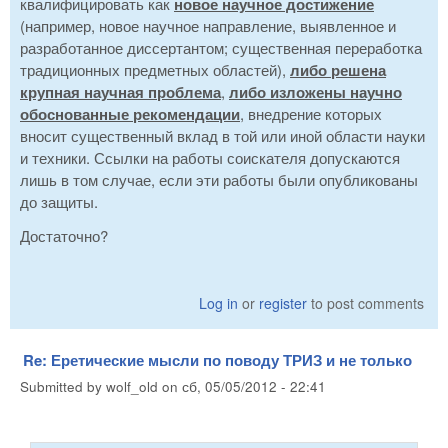
квалифицировать как
новое научное достижение
(например, новое научное направление, выявленное и
разработанное диссертантом; существенная переработка
традиционных предметных областей),
либо решена
крупная научная проблема
,
либо изложены научно
обоснованные рекомендации
, внедрение которых
вносит существенный вклад в той или иной области науки
и техники. Ссылки на работы соискателя допускаются
лишь в том случае, если эти работы были опубликованы
до защиты.
Достаточно?
Log in
or
register
to post comments
Re: Еретические мысли по поводу ТРИЗ и не только
Submitted by
wolf_old
on
сб, 05/05/2012 - 22:41