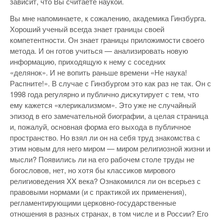
зависит, что Вы считаете наукой.
Вы мне напоминаете, к сожалению, академика Гинзбурга.
Хороший ученый всегда знает границы своей
компетентности. Он знает границы приложимости своего
метода. И он готов учиться — анализировать новую
информацию, приходящую к нему с соседних
«делянок». И не вопить раньше времени «Не наука!
Распните!». В случае с Гинзбургом это как раз не так. Он с
1998 года регулярно и публично дискутирует с тем, что
ему кажется «клерикализмом». Это уже не случайный
эпизод в его замечательной биографии, а целая страница
и, пожалуй, основная форма его выхода в публичное
пространство. Но взял ли он на себя труд знакомства с
этим новым для него миром — миром религиозной жизни и
мысли? Появились ли на его рабочем столе труды не
богословов, нет, но хотя бы классиков мирового
религиоведения XX века? Ознакомился ли он всерьез с
правовыми нормами (и с практикой их применения),
регламентирующими церковно-государственные
отношения в разных странах, в том числе и в России? Его