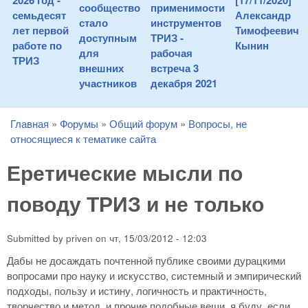
2026 год -
[17/11/2020]
сообщество
применимости
семьдесят
Александр
стало
инструментов
лет первой
Тимофеевич
доступным
ТРИЗ -
работе по
Кынин
для
рабочая
ТРИЗ
внешних
встреча 3
участников
декабря 2021
Главная
»
Форумы
»
Общий форум
»
Вопросы, не
You are here
относящиеся к тематике сайта
Еретические мысли по
поводу ТРИЗ и не только
Submitted by
priven
on
чт, 15/03/2012 - 12:03
Дабы не досаждать почтенной публике своими дурацкими
вопросами про науку и искусство, системный и эмпирический
подходы, пользу и истину, логичность и практичность,
творчество и метод, и прочие подобные вещи, я буду, если