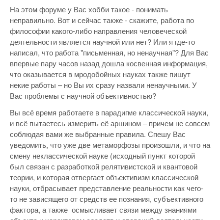
На этом форуме у Вас хобби такое - понимать
неправильно. Вот и сейчас также - скажите, работа по
философии какого-либо направления человеческой
деятельности является научной или нет? Или я где-то
написал, что работа "письменная, но ненаучная"? Для Вас
впервые пару часов назад дошла косвенная информация,
что оказывается в мродобойных науках также пишут
некие работы – но Вы их сразу назвали ненаучными. У
Вас проблемы с научной объективностью?
Вы всё время работаете в парадигме классической науки,
и всё пытаетесь измерить её аршином – причем не совсем
соблюдая вами же выбранные правила. Спешу Вас
уведомить, что уже две метаморфозы произошли, и что на
смену неклассической науке (исходный пункт которой
был связан с разработкой релятивистской и кванто­вой
теории, и которая отвергает объективизм классической
науки, от­брасывает представление реальности как чего-
то не завися­щего от средств ее познания, субъективного
фактора, а также осмысливает связи между знаниями