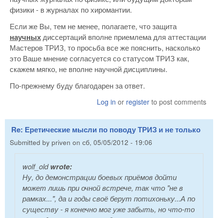
физики - в журналах по хиромантии.
Если же Вы, тем не менее, полагаете, что защита
научных
диссертаций вполне приемлема для аттестации
Мастеров ТРИЗ, то просьба все же пояснить, насколько
это Ваше мнение согласуется со статусом ТРИЗ как,
скажем мягко, не вполне научной дисциплины.
По-прежнему буду благодарен за ответ.
Log in
or
register
to post comments
Re: Еретические мысли по поводу ТРИЗ и не только
Submitted by
priven
on
сб, 05/05/2012 - 19:06
wolf_old
wrote:
Ну, до демонстрации боевых приёмов дойти
может лишь при очной встрече, так что "не в
рамках...", да и годы своё берут потихоньку...А по
существу - я конечно мог уже забыть, но что-то