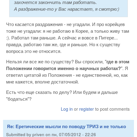
захочется закончить там работать.
А раздражение-то у Вас нарастает, я смотрю:)
Что касается раздражения - не угадали. И про корейцев
тоже не угадали: я не работаю в Корее, а только живу там
:). Работал там раньше. А сейчас и вовсе в Питере...
правда, работаю там же, где и раньше. Но к существу
вопроса это не относится.
Нельзя ли все же по существу? Вы спросили, "
где в этом
Положении говорится именно о научных работах?
". Я
ответил цитатой из Положения - не единственной, но, как
мне кажется, вполне достаточной.
Есть что еще сказать по делу? Или будем и дальше
"бодаться"?
Log in
or
register
to post comments
Re: Еретические мысли по поводу ТРИЗ и не только
Submitted by
priven
on
пн, 07/05/2012 - 22:26