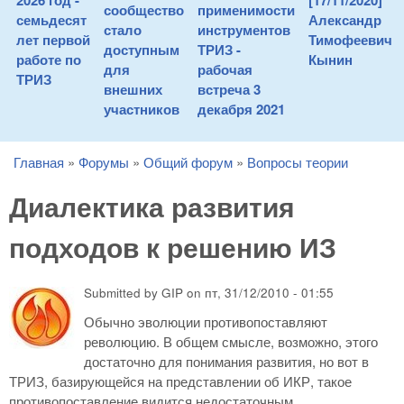
2026 год -
[17/11/2020]
сообщество
применимости
семьдесят
Александр
стало
инструментов
лет первой
Тимофеевич
доступным
ТРИЗ -
работе по
Кынин
для
рабочая
ТРИЗ
внешних
встреча 3
участников
декабря 2021
Главная
»
Форумы
»
Общий форум
»
Вопросы теории
You are here
Диалектика развития
подходов к решению ИЗ
Submitted by
GIP
on
пт, 31/12/2010 - 01:55
Обычно эволюции противопоставляют
революцию. В общем смысле, возможно, этого
достаточно для понимания развития, но вот в
ТРИЗ, базирующейся на представлении об ИКР, такое
противопоставление видится недостаточным.