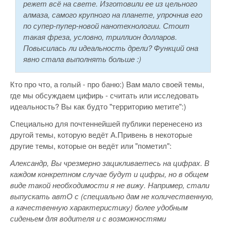
режет всё на свете. Изготовили ее из цельного
алмаза, самого крупного на планете, упрочнив его
по супер-пупер-новой нанотехнологии. Стоит
такая фреза, условно, триллион долларов.
Повысилась ли идеальность дрели? Функций она
явно стала выполнять больше :)
Кто про что, а голый - про баню:) Вам мало своей темы,
где мы обсуждаем цифирь - считать или исследовать
идеальность? Вы как будто "территорию метите":)
Специально для почтеннейшей публики перенесено из
другой темы, которую ведёт А.Привень в некоторые
другие темы, которые он ведёт или "пометил":
Александр, Вы чрезмерно зацикливаетесь на цифрах. В
каждом конкретном случае будут и цифры, но в общем
виде такой необходимости я не вижу. Например, стали
выпускать автО с (специально дам не количественную,
а качественную характеристику) более удобным
сиденьем для водителя и с возможностями