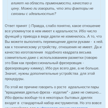
влияет на область применимости, качество и
цену. Можно ли говорить, что эти факторы не
связаны с идеальностью?
Ответ принят :) Правда, слабо понятно, какое отношение
все упомянутое в нем имеет к идеальности. Ибо число
функций у привода в виде дрели не изменилось. А то, что
Вы можете выполнять перемещение дрели руками - к ней.
как к техническому устройству, отношения не имеет. Да и
качество изготовления подобного квадрата весьма
сомнительно даже с использованием разметки (говорю
это Вам как профессиональный фрезеровщик -
фрезеровщику-химику). Ибо рук всего две, а не больше.
Значит, нужны дополнительные устройства для этой
процедуры.
По этой же причине говорить о росте идеальности пары
"вращаемая дрелью фреза - изделие" - даже не смешно...
Ибо фрезы вообще-то в некоторых бытовых дрелях
входят в стандартный набор инструментов. Но это вовсе
не устройства для
выфрезеровывания квадратов
.