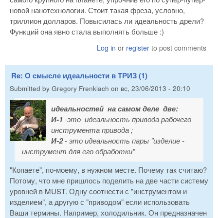
новой нанотехнологии. Стоит такая фреза, условно,
триллион долларов. Повысилась ли идеальность дрели?
Функций она явно стала выполнять больше :)
Log in
or
register
to post comments
Re: О смысле идеальности в ТРИЗ (1)
Submitted by
Gregory Frenklach
on
вс, 23/06/2013 - 20:10
идеальностей на самом деле две:
И-1
-это идеальность привода рабочего
инструмента привода ;
И-2
- это идеальность пары "изделие -
инструмент для его обработки"
"Копаете", по-моему, в нужном месте. Почему так считаю?
Потому, что мне пришлось поделить на две части систему
уровней в MUST. Одну соотнести с "инструментом и
изделием", а другую с "приводом" если использовать
Ваши термины. Например, холодильник. Он предназначен