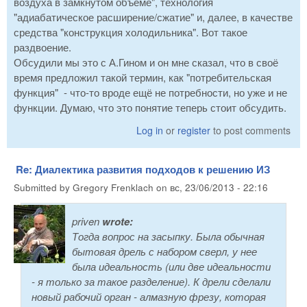
воздуха в замкнутом объёме", технология
"адиабатическое расширение/сжатие" и, далее, в качестве
средства "конструкция холодильника". Вот такое
раздвоение.
Обсудили мы это с А.Гином и он мне сказал, что в своё
время предложил такой термин, как "потребительская
функция" - что-то вроде ещё не потребности, но уже и не
функции. Думаю, что это понятие теперь стоит обсудить.
Log in
or
register
to post comments
Re: Диалектика развития подходов к решению ИЗ
Submitted by
Gregory Frenklach
on
вс, 23/06/2013 - 22:16
priven
wrote:
Тогда вопрос на засыпку. Была обычная
бытовая дрель с набором сверл, у нее
была идеальность (или две идеальности
- я только за такое разделение). К дрели сделали
новый рабочий орган - алмазную фрезу, которая