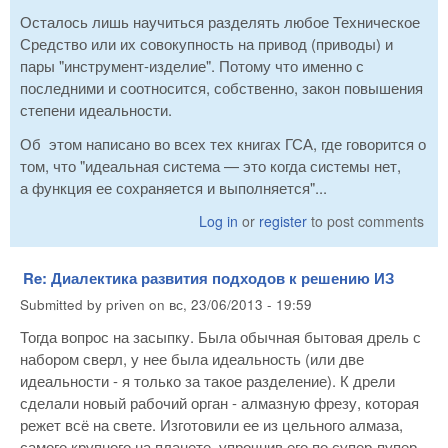
Осталось лишь научиться разделять любое Техническое
Средство или их совокупность на привод (приводы) и
пары "инструмент-изделие". Потому что именно с
последними и соотносится, собственно, закон повышения
степени идеальности.
Об этом написано во всех тех книгах ГСА, где говорится о
том, что "идеальная система — это когда системы нет,
а функция ее сохраняется и выполняется"...
Log in
or
register
to post comments
Re: Диалектика развития подходов к решению ИЗ
Submitted by
priven
on
вс, 23/06/2013 - 19:59
Тогда вопрос на засыпку. Была обычная бытовая дрель с
набором сверл, у нее была идеальность (или две
идеальности - я только за такое разделение). К дрели
сделали новый рабочий орган - алмазную фрезу, которая
режет всё на свете. Изготовили ее из цельного алмаза,
самого крупного на планете, упрочнив его по супер-пупер-