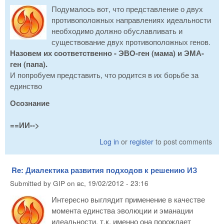
Подумалось вот, что представление о двух
противоположных направлениях идеальности
необходимо должно обуславливать и
существование двух противоположных генов.
Назовем их соответственно - ЭВО-ген (мама) и ЭМА-
ген (папа).
И попробуем представить, что родится в их борьбе за
единство
Осознание
==ИИ-->
Log in
or
register
to post comments
Re: Диалектика развития подходов к решению ИЗ
Submitted by
GIP
on
вс, 19/02/2012 - 23:16
Интересно выглядит применение в качестве
момента единства эволюции и эманации
идеальности, т.к. именно она порождает