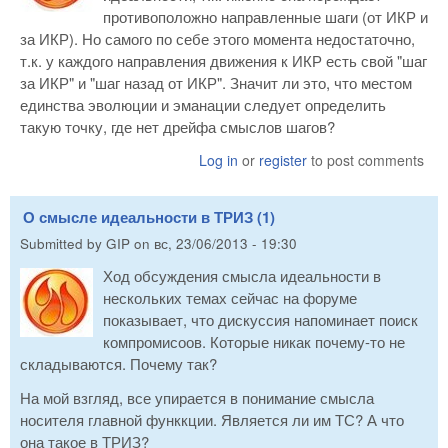
противоположно направленные шаги (от ИКР и
за ИКР). Но самого по себе этого момента недостаточно,
т.к. у каждого направления движения к ИКР есть свой "шаг
за ИКР" и "шаг назад от ИКР". Значит ли это, что местом
единства эволюции и эманации следует определить
такую точку, где нет дрейфа смыслов шагов?
Log in
or
register
to post comments
О смысле идеальности в ТРИЗ (1)
Submitted by
GIP
on
вс, 23/06/2013 - 19:30
Ход обсуждения смысла идеальности в
нескольких темах сейчас на форуме
показывает, что дискуссия напоминает поиск
компромисоов. Которые никак почему-то не
складываются. Почему так?
На мой взгляд, все упирается в понимание смысла
носителя главной функкции. Является ли им ТС? А что
она такое в ТРИЗ?