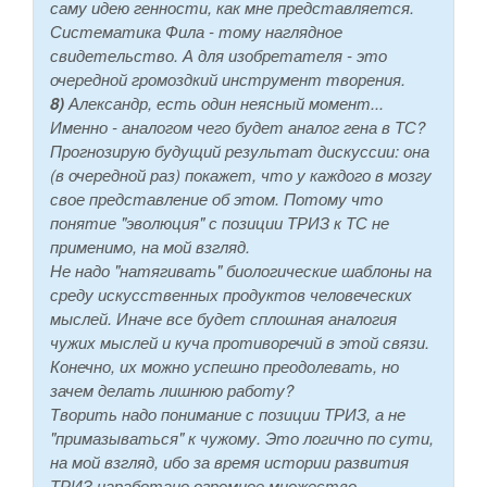
саму идею генности, как мне представляется.
Систематика Фила - тому наглядное
свидетельство. А для изобретателя - это
очередной громоздкий инструмент творения.
8)
Александр, есть один неясный момент...
Именно - аналогом чего будет аналог гена в ТС?
Прогнозирую будущий результат дискуссии: она
(в очередной раз) покажет, что у каждого в мозгу
свое представление об этом. Потому что
понятие "эволюция" с позиции ТРИЗ к ТС не
применимо, на мой взгляд.
Не надо "натягивать" биологические шаблоны на
среду искусственных продуктов человеческих
мыслей. Иначе все будет сплошная аналогия
чужих мыслей и куча противоречий в этой связи.
Конечно, их можно успешно преодолевать, но
зачем делать лишнюю работу?
Творить надо понимание с позиции ТРИЗ, а не
"примазываться" к чужому. Это логично по сути,
на мой взгляд, ибо за время истории развития
ТРИЗ наработано огромное множество