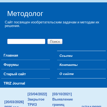
Skip to main content
Методолог
Сайт посвящен изобретательским задачам и методам их
решения.
Поиск
Форма поиска
Main menu
Главная
Ссылки
Secondary menu
Форумы
Контакты
Старый сайт
О сайте
TRIZ Journal
[23/04/2022]
[03/10/2021]
Закрытое
Выявление
[20/03/2026]
ТРИЗ
границ