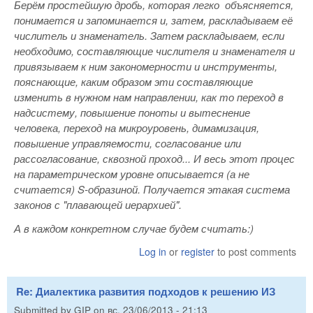
Берём простейшую дробь, которая легко объясняется,
понимается и запоминается и, затем, раскладываем её
числитель и знаменатель. Затем раскладываем, если
необходимо, составляющие числителя и знаменателя и
привязываем к ним закономерности и инструменты,
пояснающие, каким образом эти составляющие
изменить в нужном нам направлении, как то переход в
надсистему, повышение поноты и вытеснение
человека, переход на микроуровень, димамизация,
повышение управляемости, согласование или
рассогласование, сквозной проход... И весь этот процес
на параметрическом уровне описывается (а не
считается) S-образиной. Получается этакая система
законов с "плавающей иерархией".
А в каждом конкретном случае будем считать:)
Log in
or
register
to post comments
Re: Диалектика развития подходов к решению ИЗ
Submitted by
GIP
on
вс, 23/06/2013 - 21:13