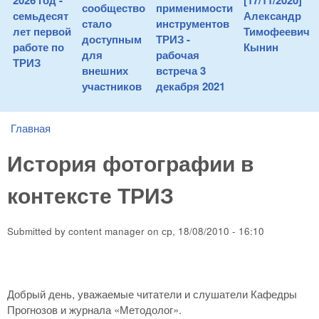
2026 год -
[17/11/2020]
сообщество
применимости
семьдесят
Александр
стало
инструментов
лет первой
Тимофеевич
доступным
ТРИЗ -
работе по
Кынин
для
рабочая
ТРИЗ
внешних
встреча 3
участников
декабря 2021
Главная
You are here
История фотографии в
контексте ТРИЗ
Submitted by
content manager
on
ср, 18/08/2010 - 16:10
Добрый день, уважаемые читатели и слушатели Кафедры
Прогнозов и журнала «Методолог».