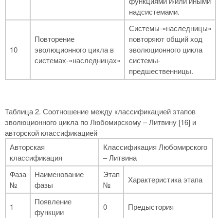
функциями и/или иными
надсистемами.
Системы-«наследницы»
Повторение
повторяют общий ход
10
эволюционного цикла в
эволюционного цикла
системах-«наследницах»
системы-
предшественницы.
Таблица 2. Соотношение между классификацией этапов
эволюционного цикла по Любомирскому – Литвину [
16] и
авторской классификацией
Авторская
Классификация Любомирского
классификация
– Литвина
Фаза
Наименование
Этап
Характеристика этапа
№
фазы
№
Появление
1
0
Предыстория
функции