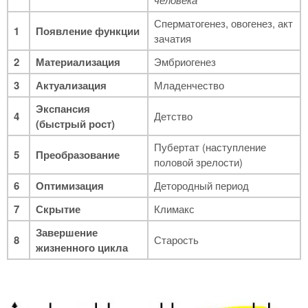
Сперматогенез, овогенез, акт
1
Появление функции
зачатия
2
Материализация
Эмбриогенез
3
Актуализация
Младенчество
Экспансия
4
Детство
(быстрый рост)
Пубертат (наступление
5
Преобразование
половой зрелости)
6
Оптимизация
Детородный период
7
Скрытие
Климакс
Завершение
8
Старость
жизненного цикла