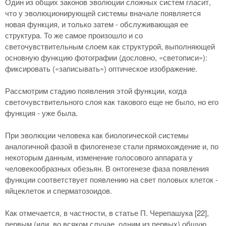
Один из общих законов эволюции сложных систем гласит,
что у эволюционирующей системы вначале появляется
новая функция, и только затем - обслуживающая ее
структура. То же самое произошло и со
светочувствительным слоем как структурой, выполняющей
основную функцию фотографии (дословно, «светописи»):
фиксировать («записывать») оптическое изображение.
Рассмотрим стадию появления этой функции, когда
светочувствительного слоя как такового еще не было, но его
функция - уже была.
При эволюции человека как биологической системы
аналогичной фазой в филогенезе стали прямохождение и, по
некоторым данным, изменение голосового аппарата у
человекообразных обезьян. В онтогенезе фаза появления
функции соответствует появлению на свет половых клеток -
яйцеклеток и сперматозоидов.
Как отмечается, в частности, в статье П. Черепашука [22],
первым (или, во всяком случае, одним из первых) общую