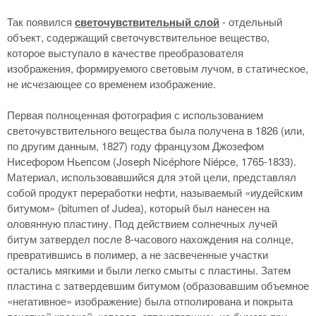
Так появился
светочувствительный слой
- отдельный
объект, содержащий светочувствительное вещество,
которое выступало в качестве преобразователя
изображения, формируемого световым лучом, в статическое,
не исчезающее со временем изображение.
Первая полноценная фотография с использованием
светочувствительного вещества была получена в 1826 (или,
по другим данным, 1827) году французом Джозефом
Нисефором Ньепсом (Joseph Nicéphore Niépce, 1765-1833).
Материал, использовавшийся для этой цели, представлял
собой продукт переработки нефти, называемый «иудейским
битумом» (bitumen of Judea), который был нанесен на
оловянную пластину. Под действием солнечных лучей
битум затвердел после 8-часового нахождения на солнце,
превратившись в полимер, а не засвеченные участки
остались мягкими и были легко смыты с пластины. Затем
пластина с затвердевшим битумом (образовавшим объемное
«негативное» изображение) была отполирована и покрыта