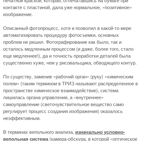
печатной краской, которая, отпечатавшись на бумаге при
контакте с пластиной, дала уже нормальное, «позитивное»
изображение.
Описанный фотопроцесс, хотя и позволил в какой-то мере
автоматизировать процедуру фотосъемки, основных
проблем не решил. Фотографирование как было, так и
осталось медленным процессом (и даже, более того, стало
еще медленнее!), да и точность проработки деталей была
существенно хуже, чем у рисовальщика, обводящего контур.
По существу, заменив «рабочий орган» (руку) «химическим
полем» (таким термином в ТРИЗ называют распределенное в
пространстве химическое взаимодействие), система
лишилась органа управления, а «внутреннее»
самоуправление (светочувствительное вещество само
регулирует процесс создания изображения) оказалось
неэффективным.
В терминах вепольного анализа,
изначально условно-
вепольная система
(камера-обскура, в которой «оптическое