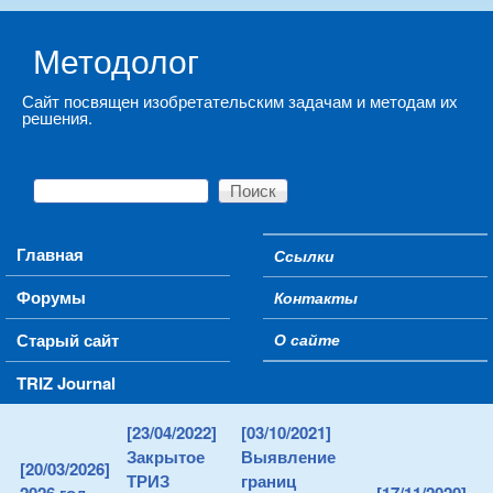
Skip to main content
Методолог
Сайт посвящен изобретательским задачам и методам их
решения.
Поиск
Форма поиска
Main menu
Главная
Ссылки
Secondary menu
Форумы
Контакты
Старый сайт
О сайте
TRIZ Journal
[23/04/2022]
[03/10/2021]
Закрытое
Выявление
[20/03/2026]
ТРИЗ
границ