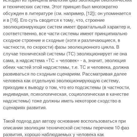
и технических систем. Этот принцип был многократно
обсужден в литературе (см. например, [12]); он упоминается
и в [
16]
. Его суть сводится к тому, что, строение
эволюционирующих систем имеет фрактальный характер и,
соответственно, все части системы имеют принципиально
сходное строение и сходные (хотя и различающиеся, в
частности, по скорости) фазы эволюционного цикла. В
случае технической системы (ТС) эволюционирует не она
сама, а надсистема «ТС + человек» - а, значит, эволюция
обеих частей этой надсистемы, т.е. ТС и человека, должна
развиваться по сходным сценариям. Рассматривая далее
человека как отдельную эволюционирующую систему,
приходим к выводу о том, что его подсистемы (в частности,
индивидная, психологическая, социологическая в качестве
надсистемы) тоже должны иметь некоторое сходство в
сценариях развития.
Такой подход дал автору основание воспользоваться при
описании эволюции технической системы перечнем 10 фаз
развития, хорошо наблюдаемых у человека как