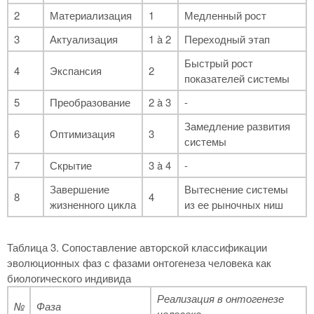
2
Материализация
1
Медленный рост
3
Актуализация
1
à
2
Переходный этап
Быстрый рост
4
Экспансия
2
показателей системы
5
Преобразование
2
à
3
-
Замедление развития
6
Оптимизация
3
системы
7
Скрытие
3
à
4
-
Завершение
Вытеснение системы
8
4
жизненного цикла
из ее рыночных ниш
Таблица 3. Сопоставление авторской классификации
эволюционных фаз с фазами онтогенеза человека как
биологического индивида
Реализация в онтогенезе
№
Фаза
человека