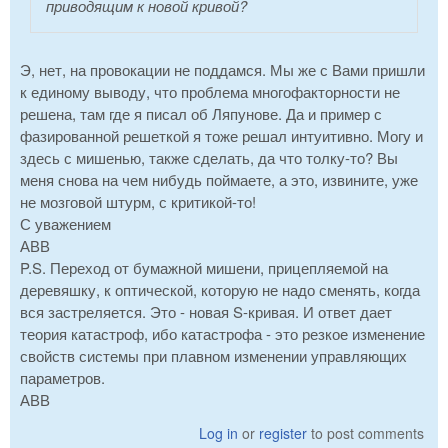
приводящим к новой кривой?
Э, нет, на провокации не поддамся. Мы же с Вами пришли
к единому выводу, что проблема многофакторности не
решена, там где я писал об Ляпунове. Да и пример с
фазированной решеткой я тоже решал интуитивно. Могу и
здесь с мишенью, также сделать, да что толку-то? Вы
меня снова на чем нибудь поймаете, а это, извините, уже
не мозговой штурм, с критикой-то!
С уважением
АВВ
P.S. Переход от бумажной мишени, прицепляемой на
деревяшку, к оптической, которую не надо сменять, когда
вся застреляется. Это - новая S-кривая. И ответ дает
теория катастроф, ибо катастрофа - это резкое изменение
свойств системы при плавном изменении управляющих
параметров.
АВВ
Log in
or
register
to post comments