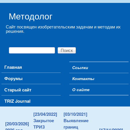
Skip to main content
Методолог
Сайт посвящен изобретательским задачам и методам их
решения.
Поиск
Форма поиска
Main menu
Главная
Ссылки
Secondary menu
Форумы
Контакты
Старый сайт
О сайте
TRIZ Journal
[23/04/2022]
[03/10/2021]
Закрытое
Выявление
[20/03/2026]
ТРИЗ
границ