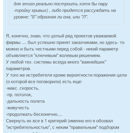
для этого реально построить хотя бы пару
-тройку кривых) , либо придется рассуждать на
уровне: "S" образная ли она, или "Л".
Я, конечно, знаю, что целый ряд проектов уважаемой
фирмы .... был успешно принят заказчиками, но здесь- то
можно и быть честными перед собой - некий параметр
объявляется "ключевым" волевым решением.
У любой тех. системы всегда много "важнейших"
параметров.
У того же истребителя кроме вероятности поражения цели
(о которой все поговорили) есть еще:
-макс. скорость,
-пр. потолок,
-дальность полета
-живучесть
-продолжать-бесконечно....
Свернуть их все в 1 критерий (именно его я обозвал
"истребительностью", с неким "правильным" подбором