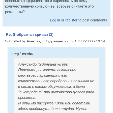
весовых коэффициентов и нарисовать по нему
количественную кривую - вы всерьез считаете это
реальным?
Log in
or
register
to post comments
Re: S-образная кривая (2)
Submitted by
Александр Кудрявцев
on
ср, 13/08/2008 - 13:14
serg1
wrote:
Александр Кудрявцев
wrote:
Поверьте, важность выявления
ключевого параметра и его
количественного определения возникла не
в связи с нашим обсуждением, а была
"выстрадана" при выполнении целого ряда
проектов.
И общими рассуждениями или советами
здесь продвинуть дело трудно. Нужно