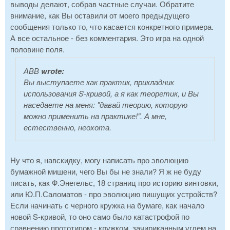
выводы делают, собрав частные случаи. Обратите
внимание, как Вы оставили от моего предыдущего
сообщения только то, что касается конкретного примера.
А все остальное - без комментария. Это игра на одной
половине поля.
АВВ
wrote:
Вы выступаете как практик, прикладник
использования S-кривой, а я как теоретик, и Вы
наседаете на меня: "давай теорию, которую
можно применить на практике!". А мне,
естественно, неохота.
Ну что я, навскидку, могу написать про эволюцию
бумажной мишени, чего Вы бы не знали? Я ж не буду
писать, как Ф.Энегельс, 18 страниц про историю винтовки,
или Ю.П.Саломатов - про эволюцию пишущих устройств?
Если начинать с черного кружка на бумаге, как начало
новой S-кривой, то оно само было катастрофой по
сравнению прототипом - кружком, зачириканным углем на