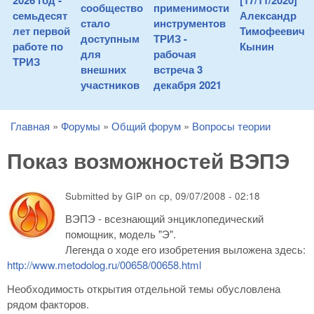
2026 год -
[17/11/2020]
сообщество
применимости
семьдесят
Александр
стало
инструментов
лет первой
Тимофеевич
доступным
ТРИЗ -
работе по
Кынин
для
рабочая
ТРИЗ
внешних
встреча 3
участников
декабря 2021
Главная
»
Форумы
»
Общий форум
»
Вопросы теории
You are here
Показ возможностей ВЭПЭ
Submitted by
GIP
on
ср, 09/07/2008 - 02:18
ВЭПЭ - всезнающий энциклопедический
помощник, модель "Э".
Легенда о ходе его изобретения выложена здесь:
http://www.metodolog.ru/00658/00658.html
Необходимость открытия отдельной темы обусловлена
рядом факторов.