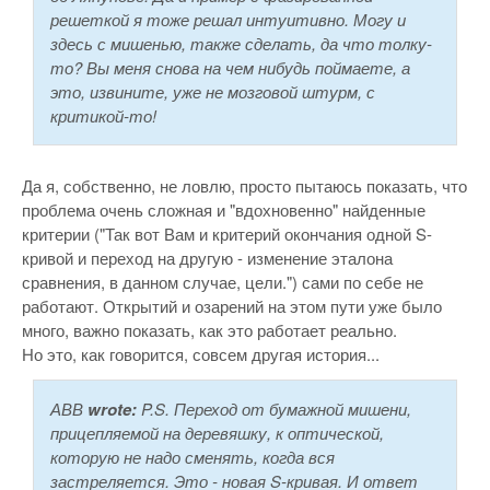
решеткой я тоже решал интуитивно. Могу и
здесь с мишенью, также сделать, да что толку-
то? Вы меня снова на чем нибудь поймаете, а
это, извините, уже не мозговой штурм, с
критикой-то!
Да я, собственно, не ловлю, просто пытаюсь показать, что
проблема очень сложная и "вдохновенно" найденные
критерии ("Так вот Вам и критерий окончания одной S-
кривой и переход на другую - изменение эталона
сравнения, в данном случае, цели.") сами по себе не
работают. Открытий и озарений на этом пути уже было
много, важно показать, как это работает реально.
Но это, как говорится, совсем другая история...
АВВ
wrote:
P.S. Переход от бумажной мишени,
прицепляемой на деревяшку, к оптической,
которую не надо сменять, когда вся
застреляется. Это - новая S-кривая. И ответ