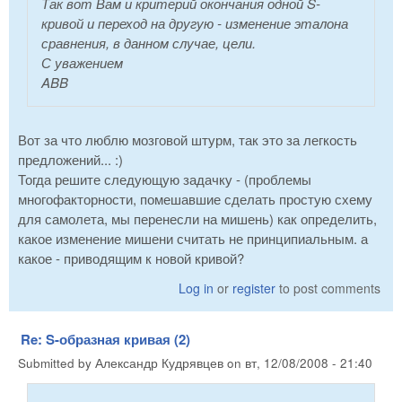
Так вот Вам и критерий окончания одной S-
кривой и переход на другую - изменение эталона
сравнения, в данном случае, цели.
С уважением
ABB
Вот за что люблю мозговой штурм, так это за легкость
предложений... :)
Тогда решите следующую задачку - (проблемы
многофакторности, помешавшие сделать простую схему
для самолета, мы перенесли на мишень) как определить,
какое изменение мишени считать не принципиальным. а
какое - приводящим к новой кривой?
Log in
or
register
to post comments
Re: S-образная кривая (2)
Submitted by
Александр Кудрявцев
on
вт, 12/08/2008 - 21:40