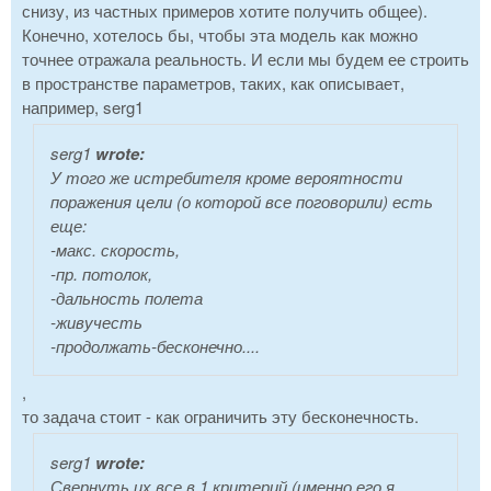
снизу, из частных примеров хотите получить общее).
Конечно, хотелось бы, чтобы эта модель как можно
точнее отражала реальность. И если мы будем ее строить
в пространстве параметров, таких, как описывает,
например, serg1
serg1
wrote:
У того же истребителя кроме вероятности
поражения цели (о которой все поговорили) есть
еще:
-макс. скорость,
-пр. потолок,
-дальность полета
-живучесть
-продолжать-бесконечно....
,
то задача стоит - как ограничить эту бесконечность.
serg1
wrote:
Свернуть их все в 1 критерий (именно его я