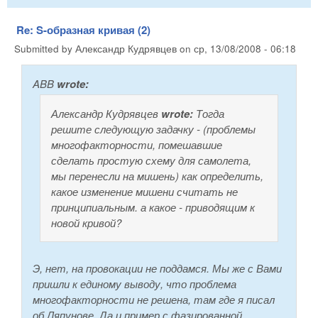
Re: S-образная кривая (2)
Submitted by
Александр Кудрявцев
on
ср, 13/08/2008 - 06:18
ABB
wrote:
Александр Кудрявцев
wrote:
Тогда
решите следующую задачку - (проблемы
многофакторности, помешавшие
сделать простую схему для самолета,
мы перенесли на мишень) как определить,
какое изменение мишени считать не
принципиальным. а какое - приводящим к
новой кривой?
Э, нет, на провокации не поддамся. Мы же с Вами
пришли к единому выводу, что проблема
многофакторности не решена, там где я писал
об Ляпунове. Да и пример с фазированной