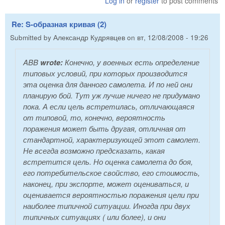
Log in
or
register
to post comments
Re: S-образная кривая (2)
Submitted by
Александр Кудрявцев
on
вт, 12/08/2008 - 19:26
ABB
wrote:
Конечно, у военных есть определение
типовых условий, при которых производится
эта оценка для данного самолета. И по ней они
планирую бой. Тут уж лучше ничего не придумано
пока. А если цель встретилась, отличающаяся
от типовой, то, конечно, вероятность
поражения может быть другая, отличная от
стандартной, характеризующей этот самолет.
Не всегда возможно предсказать, какая
встретится цель. Но оценка самолета до боя,
его потребительское свойство, его стоимость,
наконец, при экспорте, может оцениваться, и
оценивается вероятностью поражения цели при
наиболее типичной ситуации. Иногда при двух
типичных ситуациях ( или более), и они