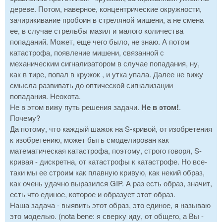
дереве. Потом, наверное, концентрические окружности,
зачирикивание пробоин в стреляной мишени, а не смена
ее, в случае стрельбы мазил и малого количества
попаданий. Может, еще чего было, не знаю. А потом
катастрофа, появление мишени, связанной с
механическим сигнализатором в случае попадания, ну,
как в тире, попал в кружок , и утка упала. Далее не вижу
смысла развивать до оптической сигнализации
попадания. Неохота.
Не в этом вижу путь решения задачи.
Не в этом!
.
Почему?
Да потому, что каждый шажок на S-кривой, от изобретения
к изобретению, может быть смоделирован как
математическая катастрофа, поэтому, строго говоря, S-
кривая - дискретна, от катастрофы к катастрофе. Но все-
таки мы ее строим как плавную кривую, как некий образ,
как очень удачно выразился GIP. А раз есть образ, значит,
есть что единое, которое и образует этот образ.
Наша задача - выявить этот образ, это единое, я называю
это моделью. (nota bene: я сверху иду, от общего, а Вы -