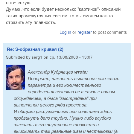
оптическую.
Думаю .что если будет несколько "картинок"- описаний
таких промежуточных систем, то мы сможем как-то
отразить эту плавность.
Log in
or
register
to post comments
Re: S-образная кривая (2)
Submitted by
serg1
on
ср, 13/08/2008 - 13:07
Александр Кудрявцев
wrote:
Поверьте, важность выявления ключевого
параметра и его количественного
определения возникла не в связи с нашим
обсуждением, а была "выстрадана" при
выполнении целого ряда проектов.
И общими рассуждениями или советами здесь
продвинуть дело трудно. Нужно либо глубоко
залезать в его внутренние тонкости и
выискивать там реальные швы и нестыковки (а