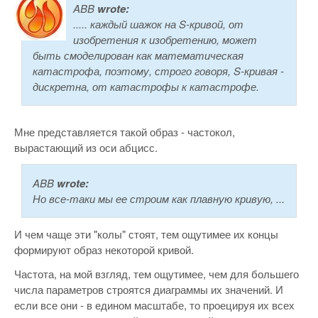
ABB
wrote:
..... каждый шажок на S-кривой, от
изобретения к изобретению, может
быть смоделирован как математическая
катастрофа, поэтому, строго говоря, S-кривая -
дискретна, от катастрофы к катастрофе.
Мне представляется такой образ - частокол,
вырастающий из оси абцисс.
ABB
wrote:
Но все-таки мы ее строим как плавную кривую, ...
И чем чаще эти "колы" стоят, тем ощутимее их концы
формируют образ некоторой кривой.
Частота, на мой взгляд, тем ощутимее, чем для большего
числа параметров строятся диаграммы их значений. И
если все они - в едином масштабе, то проецируя их всех