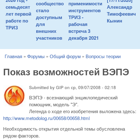
2026 год -
[17/11/2020]
сообщество
применимости
семьдесят
Александр
стало
инструментов
лет первой
Тимофеевич
доступным
ТРИЗ -
работе по
Кынин
для
рабочая
ТРИЗ
внешних
встреча 3
участников
декабря 2021
Главная
»
Форумы
»
Общий форум
»
Вопросы теории
You are here
Показ возможностей ВЭПЭ
Submitted by
GIP
on
ср, 09/07/2008 - 02:18
ВЭПЭ - всезнающий энциклопедический
помощник, модель "Э".
Легенда о ходе его изобретения выложена здесь:
http://www.metodolog.ru/00658/00658.html
Необходимость открытия отдельной темы обусловлена
рядом факторов.