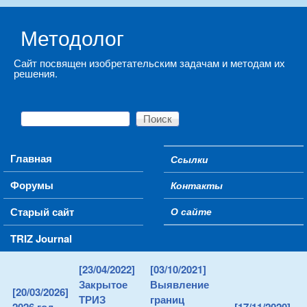
Skip to main content
Методолог
Сайт посвящен изобретательским задачам и методам их
решения.
Поиск
Форма поиска
Main menu
Главная
Ссылки
Secondary menu
Форумы
Контакты
Старый сайт
О сайте
TRIZ Journal
[23/04/2022]
[03/10/2021]
Закрытое
Выявление
[20/03/2026]
ТРИЗ
границ