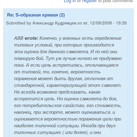
Log in
or
register
to post comments
Re: S-образная кривая (2)
Submitted by
Александр Кудрявцев
on
вт, 12/08/2008 - 19:26
ABB
wrote:
Конечно, у военных есть определение
типовых условий, при которых производится
эта оценка для данного самолета. И по ней они
планирую бой. Тут уж лучше ничего не придумано
пока. А если цель встретилась, отличающаяся
от типовой, то, конечно, вероятность
поражения может быть другая, отличная от
стандартной, характеризующей этот самолет.
Не всегда возможно предсказать, какая
встретится цель. Но оценка самолета до боя,
его потребительское свойство, его стоимость,
наконец, при экспорте, может оцениваться, и
оценивается вероятностью поражения цели при
наиболее типичной ситуации. Иногда при двух
типичных ситуациях ( или более), и они