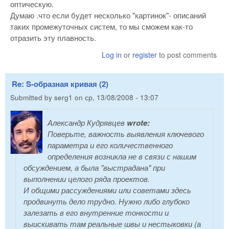
оптическую.
Думаю .что если будет несколько "картинок"- описаний
таких промежуточных систем, то мы сможем как-то
отразить эту плавность.
Log in
or
register
to post comments
Re: S-образная кривая (2)
Submitted by
serg1
on
ср, 13/08/2008 - 13:07
Александр Кудрявцев
wrote:
Поверьте, важность выявления ключевого
параметра и его количественного
определения возникла не в связи с нашим
обсуждением, а была "выстрадана" при
выполнении целого ряда проектов.
И общими рассуждениями или советами здесь
продвинуть дело трудно. Нужно либо глубоко
залезать в его внутренние тонкости и
выискивать там реальные швы и нестыковки (а