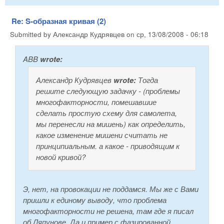
Re: S-образная кривая (2)
Submitted by
Александр Кудрявцев
on
ср, 13/08/2008 - 06:18
ABB
wrote:
Александр Кудрявцев
wrote:
Тогда
решите следующую задачку - (проблемы
многофакторности, помешавшие
сделать простую схему для самолета,
мы перенесли на мишень) как определить,
какое изменение мишени считать не
принципиальным. а какое - приводящим к
новой кривой?
Э, нет, на провокации не поддамся. Мы же с Вами
пришли к единому выводу, что проблема
многофакторности не решена, там где я писал
об Ляпунове. Да и пример с фазированной