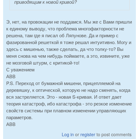
приводящим к новой кривой?
Э, нет, на провокации не поддамся. Мы же с Вами пришли
к единому выводу, что проблема многофакторности не
решена, там где я писал об Ляпунове. Да и пример с
фазированной решеткой я тоже решал интуитивно. Могу и
здесь с мишенью, также сделать, да что толку-то? Вы
меня снова на чем нибудь поймаете, а это, извините, уже
не мозговой штурм, с критикой-то!
С уважением
АВВ
P.S. Переход от бумажной мишени, прицепляемой на
деревяшку, к оптической, которую не надо сменять, когда
вся застреляется. Это - новая S-кривая. И ответ дает
теория катастроф, ибо катастрофа - это резкое изменение
свойств системы при плавном изменении управляющих
параметров.
АВВ
Log in
or
register
to post comments