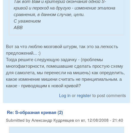
Так вот Вам и критерий окончания одной S-
кривой и переход на другую - изменение эталона
сравнения, в данном случае, цели.
С уважением
ABB
Вот за что люблю мозговой штурм, так это за легкость
предложений... :)
Тогда решите следующую задачку - (проблемы
многофакторности, помешавшие сделать простую схему
для самолета, мы перенесли на мишень) как определить,
какое изменение мишени считать не принципиальным. а
какое - приводящим к новой кривой?
Log in
or
register
to post comments
Re: S-образная кривая (2)
Submitted by
Александр Кудрявцев
on
вт, 12/08/2008 - 21:40