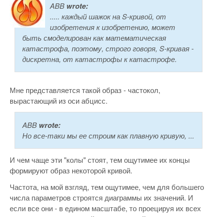
ABB
wrote:
..... каждый шажок на S-кривой, от
изобретения к изобретению, может
быть смоделирован как математическая
катастрофа, поэтому, строго говоря, S-кривая -
дискретна, от катастрофы к катастрофе.
Мне представляется такой образ - частокол,
вырастающий из оси абцисс.
ABB
wrote:
Но все-таки мы ее строим как плавную кривую, ...
И чем чаще эти "колы" стоят, тем ощутимее их концы
формируют образ некоторой кривой.
Частота, на мой взгляд, тем ощутимее, чем для большего
числа параметров строятся диаграммы их значений. И
если все они - в едином масштабе, то проецируя их всех