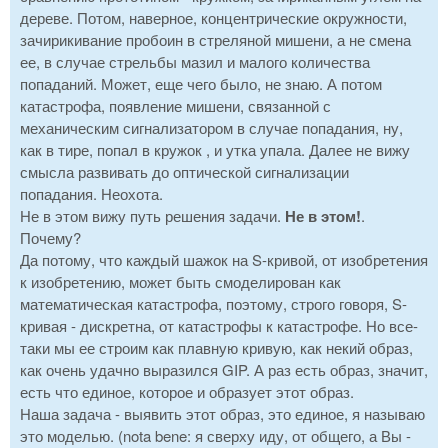
дереве. Потом, наверное, концентрические окружности,
зачирикивание пробоин в стреляной мишени, а не смена
ее, в случае стрельбы мазил и малого количества
попаданий. Может, еще чего было, не знаю. А потом
катастрофа, появление мишени, связанной с
механическим сигнализатором в случае попадания, ну,
как в тире, попал в кружок , и утка упала. Далее не вижу
смысла развивать до оптической сигнализации
попадания. Неохота.
Не в этом вижу путь решения задачи.
Не в этом!
.
Почему?
Да потому, что каждый шажок на S-кривой, от изобретения
к изобретению, может быть смоделирован как
математическая катастрофа, поэтому, строго говоря, S-
кривая - дискретна, от катастрофы к катастрофе. Но все-
таки мы ее строим как плавную кривую, как некий образ,
как очень удачно выразился GIP. А раз есть образ, значит,
есть что единое, которое и образует этот образ.
Наша задача - выявить этот образ, это единое, я называю
это моделью. (nota bene: я сверху иду, от общего, а Вы -