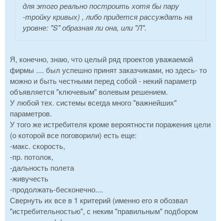
для этого реально построить хотя бы пару
-тройку кривых) , либо придется рассуждать на
уровне: "S" образная ли она, или "Л".
Я, конечно, знаю, что целый ряд проектов уважаемой
фирмы .... был успешно принят заказчиками, но здесь- то
можно и быть честными перед собой - некий параметр
объявляется "ключевым" волевым решением.
У любой тех. системы всегда много "важнейших"
параметров.
У того же истребителя кроме вероятности поражения цели
(о которой все поговорили) есть еще:
-макс. скорость,
-пр. потолок,
-дальность полета
-живучесть
-продолжать-бесконечно....
Свернуть их все в 1 критерий (именно его я обозвал
"истребительностью", с неким "правильным" подбором