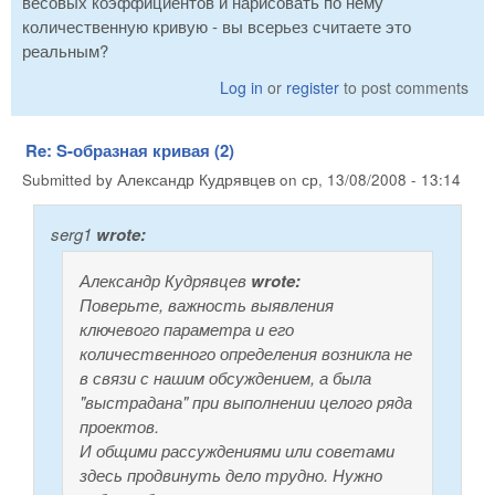
весовых коэффициентов и нарисовать по нему
количественную кривую - вы всерьез считаете это
реальным?
Log in
or
register
to post comments
Re: S-образная кривая (2)
Submitted by
Александр Кудрявцев
on
ср, 13/08/2008 - 13:14
serg1
wrote:
Александр Кудрявцев
wrote:
Поверьте, важность выявления
ключевого параметра и его
количественного определения возникла не
в связи с нашим обсуждением, а была
"выстрадана" при выполнении целого ряда
проектов.
И общими рассуждениями или советами
здесь продвинуть дело трудно. Нужно