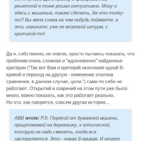
решеткой я тоже решал интуитивно. Могу и
здесь с мишенью, также сделать, да что толку-
то? Вы меня снова на чем нибудь поймаете, а
это, извините, уже не мозговой штурм, с
критикой-то!
Да я, собственно, не ловлю, просто пытаюсь показать, что
проблема очень сложная и "вдохновенно" найденные
критерии ("Так вот Вам и критерий окончания одной S-
кривой и переход на другую - изменение эталона
сравнения, в данном случае, цели.") сами по себе не
работают. Открытий и озарений на этом пути уже было
много, важно показать, как это работает реально.
Но это, как говорится, совсем другая история...
АВВ
wrote:
P.S. Переход от бумажной мишени,
прицепляемой на деревяшку, к оптической,
которую не надо сменять, когда вся
застреляется. Это - новая S-кривая. И ответ