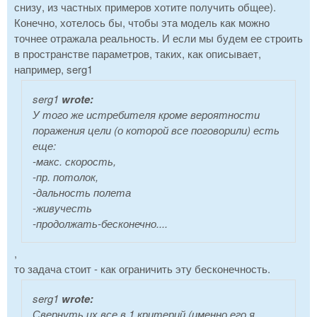
снизу, из частных примеров хотите получить общее).
Конечно, хотелось бы, чтобы эта модель как можно
точнее отражала реальность. И если мы будем ее строить
в пространстве параметров, таких, как описывает,
например, serg1
serg1
wrote:
У того же истребителя кроме вероятности
поражения цели (о которой все поговорили) есть
еще:
-макс. скорость,
-пр. потолок,
-дальность полета
-живучесть
-продолжать-бесконечно....
,
то задача стоит - как ограничить эту бесконечность.
serg1
wrote:
Свернуть их все в 1 критерий (именно его я