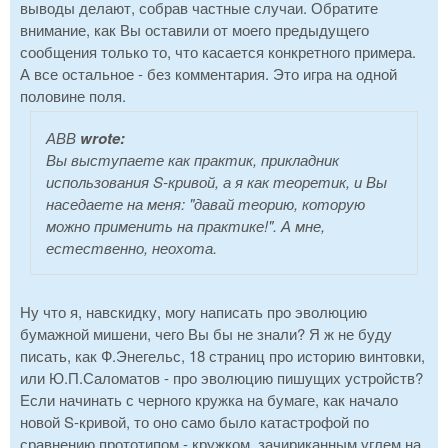
выводы делают, собрав частные случаи. Обратите
внимание, как Вы оставили от моего предыдущего
сообщения только то, что касается конкретного примера.
А все остальное - без комментария. Это игра на одной
половине поля.
АВВ
wrote:
Вы выступаете как практик, прикладник
использования S-кривой, а я как теоретик, и Вы
наседаете на меня: "давай теорию, которую
можно применить на практике!". А мне,
естественно, неохота.
Ну что я, навскидку, могу написать про эволюцию
бумажной мишени, чего Вы бы не знали? Я ж не буду
писать, как Ф.Энегельс, 18 страниц про историю винтовки,
или Ю.П.Саломатов - про эволюцию пишущих устройств?
Если начинать с черного кружка на бумаге, как начало
новой S-кривой, то оно само было катастрофой по
сравнению прототипом - кружком, зачириканным углем на