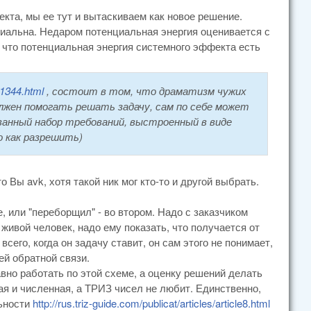
кта, мы ее тут и вытаскиваем как новое решение.
циальна. Недаром потенциальная энергия оценивается с
, что потенциальная энергия системного эффекта есть
01344.html
, состоит в том, что драматизм чужих
олжен помогать решать задачу, сам по себе может
анный набор требований, выстроенный в виде
о как разрешить)
Вы avk, хотя такой ник мог кто-то и другой выбрать.
, или "переборщил" - во втором. Надо с заказчиком
живой человек, надо ему показать, что получается от
всего, когда он задачу ставит, он сам этого не понимает,
ей обратной связи.
авно работать по этой схеме, а оценку решений делать
 и численная, а ТРИЗ чисел не любит. Единственно,
льности
http://rus.triz-guide.com/publicat/articles/article8.html