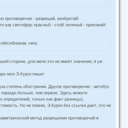
о противоречие - разрешай, изобретай!
то как светофор: красный - стой! зеленый - проезжай!
беседником, vera.
ашей стороне, для меня это не имеет значения, я уж
про него Э.Курги пишет
на степень обострения. Другое противоречие - автобус
о гораздо больше, чем первое. Здесь можете
х определений, только как факт разницы).
естимость. Но не помню, Э.Курги без ссылки дает, это не
Параметрический метод разрешения противоречий в