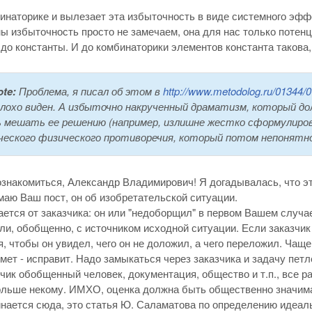
инаторике и вылезает эта избыточность в виде системного эффе
мы избыточность просто не замечаем, она для нас только потен
до константы. И до комбинаторики элементов константа такова
ote:
Проблема, я писал об этом в
http://www.metodolog.ru/01344/
плохо виден. А избыточно накрученный драматизм, который д
 мешать ее решению (например, излишне жестко сформулиров
ческого физического противоречия, который потом непонятн
знакомиться, Александр Владимирович! Я догадывалась, что это 
маю Ваш пост, он об изобретательской ситуации.
ется от заказчика: он или "недоборщил" в первом Вашем случае
ли, обобщенно, с источником исходной ситуации. Если заказчик 
я, чтобы он увидел, чего он не доложил, а чего переложил. Чаще 
ймет - исправит. Надо замыкаться через заказчика и задачу петл
чик обобщенный человек, документация, общество и т.п., все р
ольше некому. ИМХО, оценка должна быть общественно значимая
инается сюда, это статья Ю. Саламатова по определению идеа