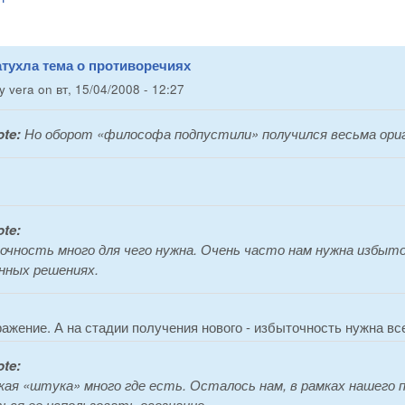
атухла тема о противоречиях
by
vera
on
вт, 15/04/2008 - 12:27
ote:
Но оборот «философа подпустили» получился весьма ори
te:
чность много для чего нужна. Очень часто нам нужна избыточ
нных решениях.
ражение. А на стадии получения нового - избыточность нужна все
te:
кая «штука» много где есть. Осталось нам, в рамках нашего 
ься ее использовать осознанно