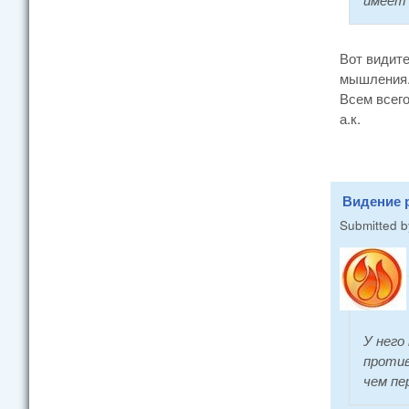
Вот видите
мышления. 
Всем всего
а.к.
Видение р
Submitted 
У него
против
чем пер