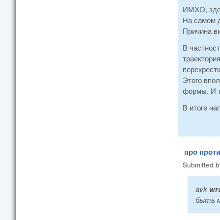
ИМХО, зде
На самом д
Причина в
В частност
траектори
перекрестк
Этого впол
формы. И т
В итоге на
про прот
Submitted 
avk
wr
быть м