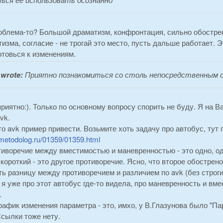
облема-то? Большой драматизм, конфронтация, сильно обострен
изма, согласие - не трогай это место, пусть дальше работает. Э
отовься к изменениям.
wrote:
Приятно познакомиться со столь непосредственным со
риятно:). Только по основному вопросу спорить не буду. Я на В
vk.
о avk пример привести. Возьмите хоть задачу про автобус, тут 
.metodolog.ru/01359/01359.html
тиворечие между вместимостью и маневренностью - это одно, од
короткий - это другое противоречие. Ясно, что второе обострен
ь разницу между противоречием и различием по avk (без строги
о я уже про этот автобус где-то видела, про маневренность и вм
.
график изменения параметра - это, имхо, у В.Глазунова было "
Ссылки тоже нету.