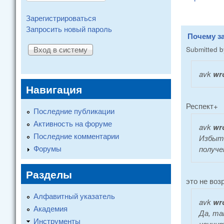
Зарегистрироваться
Запросить новый пароль
Почему з
Submitted 
avk
wr
Навигация
Респект+
Последние публикации
Активность на форуме
avk
wro
Последние комментарии
Избыто
Форумы
получе
Разделы
это не воз
Алфавитный указатель
avk
wro
Академия
Да, та
Инструменты
научит