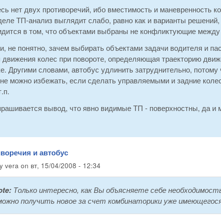
сь нет двух противоречий, ибо вместимость и маневренность к
еле ТП-анализ выглядит слабо, равно как и варианты решений, 
идится в том, что объектами выбраны не конфликтующие между
и, не понятно, зачем выбирать объектами задачи водителя и п
я движения колес при повороте, определяющая траекторию движ
е. Другими словами, автобус удлинить затруднительно, потому ч
не можно избежать, если сделать управляемыми и задние колес
.п.
прашивается вывод, что явно видимые ТП - поверхностны, да и
иворечия и автобус
by
vera
on
вт, 15/04/2008 - 12:34
ote:
Только интересно, как Вы объясняете себе необходимост
ожно получить новое за счет комбинаторики уже имеющегос