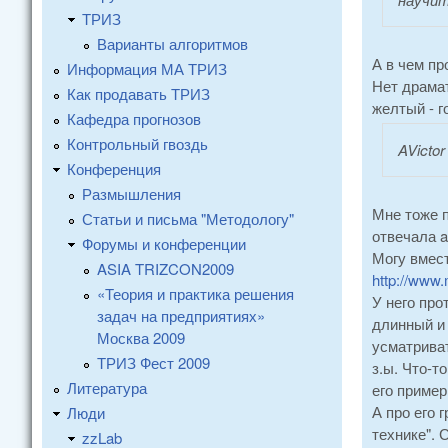
ТРИЗ
Варианты алгоритмов
А в чем пр
Информация МА ТРИЗ
Нет драмат
Как продавать ТРИЗ
желтый - г
Кафедра прогнозов
Контрольный гвоздь
AVictor
Конференция
Размышления
Мне тоже п
Статьи и письма "Методологу"
отвечала a
Форумы и конференции
Могу вмест
ASIA TRIZCON2009
http://www
«Теория и практика решения
У него про
задач на предприятиях»
длинный и 
Москва 2009
усматриват
ТРИЗ Фест 2009
з.ы. Что-т
Литература
его пример
А про его 
Люди
технике". 
zzLab