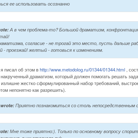
ься ее использовать осознанно
ote:
А в чем проблема-то? Большой драматизм, конфронтация,
тай!
аматизма, согласие - не трогай это место, пусть дальше ра
й - проезжай! желтый - готовься к изменениям.
я писал об этом в
http://www.metodolog.ru/01344/01344.html
, сос
 накрученный драматизм, который должен помогать решать зада
, излишне жестко сформулированный набор требований, выстрое
том непонятно как разрешить).
wrote:
Приятно познакомиться со столь непосредственным со
ote:
Мне тоже приятно:). Только по основному вопросу спорить
значения, я уж отвечала avk.