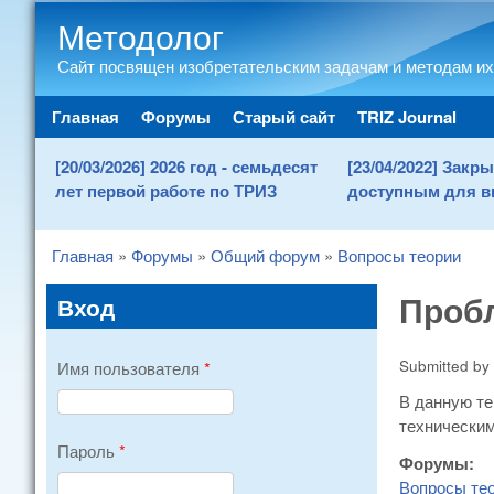
Методолог
Сайт посвящен изобретательским задачам и методам их
Main menu
Главная
Форумы
Старый сайт
TRIZ Journal
[20/03/2026] 2026 год - семьдесят
[23/04/2022] Зак
лет первой работе по ТРИЗ
доступным для в
Главная
»
Форумы
»
Общий форум
»
Вопросы теории
You are here
Проб
Вход
Submitted by
Имя пользователя
*
В данную т
техническим
Пароль
*
Форумы:
Вопросы те