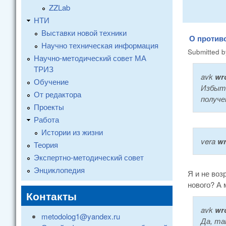
ZZLab
НТИ
Выставки новой техники
О против
Научно техническая информация
Submitted 
Научно-методический совет МА
ТРИЗ
avk
wro
Обучение
Избыто
От редактора
получе
Проекты
Работа
Истории из жизни
vera
wr
Теория
Экспертно-методический совет
Энциклопедия
Я и не воз
нового? А 
Контакты
avk
wro
metodolog1@yandex.ru
Да, та