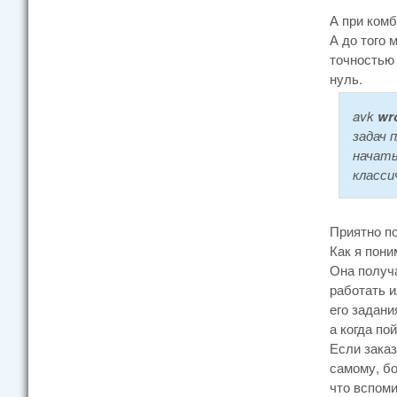
А при комб
А до того 
точностью 
нуль.
avk
wr
задач 
начать
класси
Приятно по
Как я пони
Она получа
работать и
его задани
а когда по
Если заказ
самому, б
что вспом