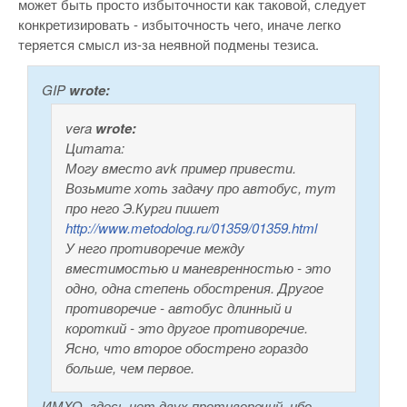
может быть просто избыточности как таковой, следует
конкретизировать - избыточность чего, иначе легко
теряется смысл из-за неявной подмены тезиса.
GIP
wrote:
vera
wrote:
Цитата:
Могу вместо avk пример привести.
Возьмите хоть задачу про автобус, тут
про него Э.Курги пишет
http://www.metodolog.ru/01359/01359.html
У него противоречие между
вместимостью и маневренностью - это
одно, одна степень обострения. Другое
противоречие - автобус длинный и
короткий - это другое противоречие.
Ясно, что второе обострено гораздо
больше, чем первое.
ИМХО, здесь нет двух противоречий, ибо