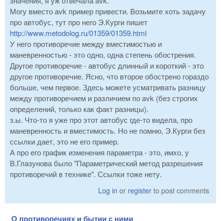
значения, я уж отвечала avk.
Могу вместо avk пример привести. Возьмите хоть задачу
про автобус, тут про него Э.Курги пишет
http://www.metodolog.ru/01359/01359.html
У него противоречие между вместимостью и
маневренностью - это одно, одна степень обострения.
Другое противоречие - автобус длинный и короткий - это
другое противоречие. Ясно, что второе обострено гораздо
больше, чем первое. Здесь можете усматривать разницу
между противоречием и различием по avk (без строгих
определений, только как факт разницы).
з.ы. Что-то я уже про этот автобус где-то видела, про
маневренность и вместимость. Но не помню, Э.Курги без
ссылки дает, это не его пример.
А про его график изменения параметра - это, имхо, у
В.Глазунова было "Параметрический метод разрешения
противоречий в технике". Ссылки тоже нету.
Log in
or
register
to post comments
О противоречиях и бытии с ними