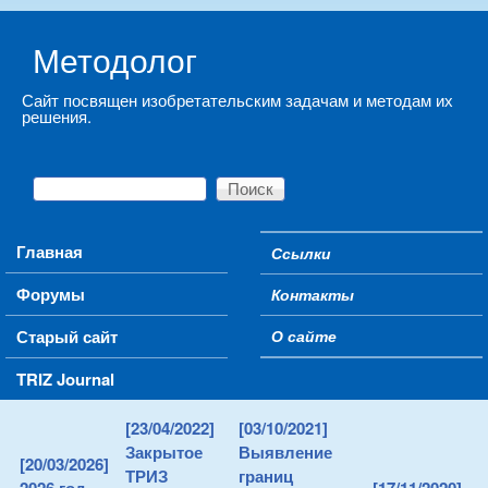
Skip to main content
Методолог
Сайт посвящен изобретательским задачам и методам их
решения.
Поиск
Форма поиска
Main menu
Главная
Ссылки
Secondary menu
Форумы
Контакты
Старый сайт
О сайте
TRIZ Journal
[23/04/2022]
[03/10/2021]
Закрытое
Выявление
[20/03/2026]
ТРИЗ
границ