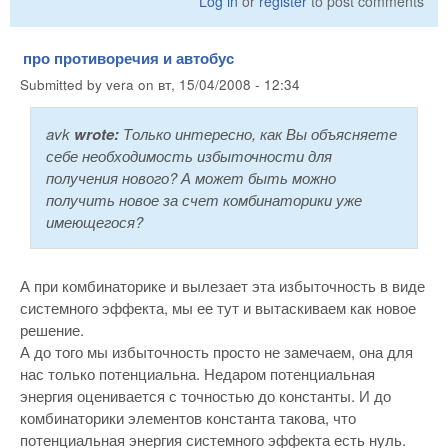
Log in
or
register
to post comments
про противоречия и автобус
Submitted by
vera
on
вт, 15/04/2008 - 12:34
avk
wrote:
Только интересно, как Вы объясняете
себе необходимость избыточности для
получения нового? А может быть можно
получить новое за счет комбинаторики уже
имеющегося?
А при комбинаторике и вылезает эта избыточность в виде
системного эффекта, мы ее тут и вытаскиваем как новое
решение.
А до того мы избыточность просто не замечаем, она для
нас только потенциальна. Недаром потенциальная
энергия оценивается с точностью до константы. И до
комбинаторики элементов константа такова, что
потенциальная энергия системного эффекта есть нуль.