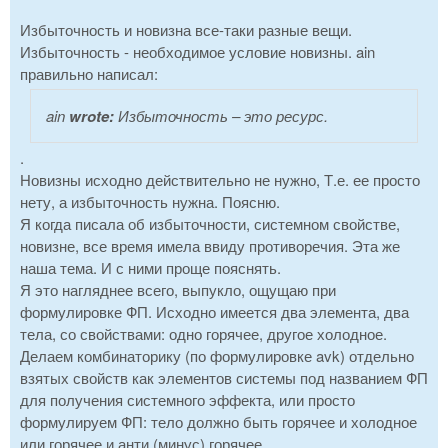
Избыточность и новизна все-таки разные вещи.
Избыточность - необходимое условие новизны. ain
правильно написал:
ain
wrote:
Избыточность – это ресурс.
.
Новизны исходно действительно не нужно, Т.е. ее просто
нету, а избыточность нужна. Поясню.
Я когда писала об избыточности, системном свойстве,
новизне, все время имела ввиду противоречия. Эта же
наша тема. И с ними проще пояснять.
Я это нагляднее всего, выпукло, ощущаю при
формулировке ФП. Исходно имеется два элемента, два
тела, со свойствами: одно горячее, другое холодное.
Делаем комбинаторику (по формулировке avk) отдельно
взятых свойств как элементов системы под названием ФП
для получения системного эффекта, или просто
формулируем ФП: тело должно быть горячее и холодное
или горячее и анти (минус) горячее.