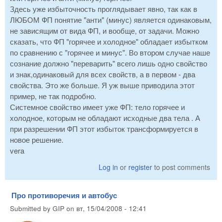
Здесь уже избыточность проглядывает явно, так как в
ЛЮБОМ ФП понятие "анти" (минус) является одинаковым,
не зависящим от вида ФП, и вообще, от задачи. Можно
сказать, что ФП "горячее и холодное" обладает избытком
по сравнению с "горячее и минус". Во втором случае наше
сознание должно "переварить" всего лишь одно свойство
и знак,одинаковый для всех свойств, а в первом - два
свойства. Это же больше. Я уж выше приводила этот
пример, не так подробно.
Системное свойство имеет уже ФП: тело горячее и
холодное, которым не обладают исходные два тела . А
при разрешении ФП этот избыток трансформируется в
новое решение.
vera
Log in
or
register
to post comments
Про противоречия и автобус
Submitted by
GIP
on
вт, 15/04/2008 - 12:41