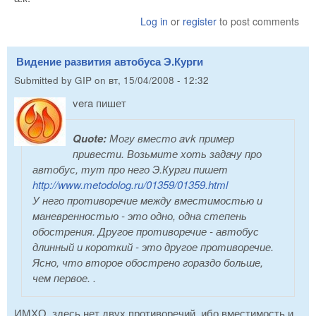
Log in
or
register
to post comments
Видение развития автобуса Э.Курги
Submitted by
GIP
on
вт, 15/04/2008 - 12:32
vera пишет
Quote:
Могу вместо avk пример
привести. Возьмите хоть задачу про
автобус, тут про него Э.Курги пишет
http://www.metodolog.ru/01359/01359.html
У него противоречие между вместимостью и
маневренностью - это одно, одна степень
обострения. Другое противоречие - автобус
длинный и короткий - это другое противоречие.
Ясно, что второе обострено гораздо больше,
чем первое. .
ИМХО, здесь нет двух противоречий, ибо вместимость и