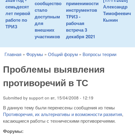
2026 год -
[17/11/2020]
сообщество
применимости
семьдесят
Александр
стало
инструментов
лет первой
Тимофеевич
доступным
ТРИЗ -
работе по
Кынин
для
рабочая
ТРИЗ
внешних
встреча 3
участников
декабря 2021
Главная
»
Форумы
»
Общий форум
»
Вопросы теории
You are here
Проблемы выявления
противоречий в ТС
Submitted by
support
on
вт, 15/04/2008 - 12:19
В данную тему были перенесены сообщения из темы
Противоречия, их альтернативы и возможности развития
,
касающиеся работы с техническими противоречиями.
Форумы: