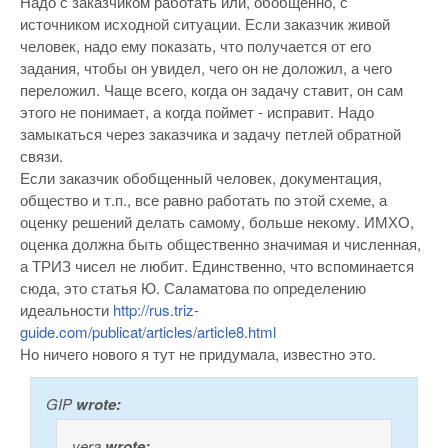
Надо с заказчиком работать или, обобщенно, с
источником исходной ситуации. Если заказчик живой
человек, надо ему показать, что получается от его
задания, чтобы он увидел, чего он не доложил, а чего
переложил. Чаще всего, когда он задачу ставит, он сам
этого не понимает, а когда поймет - исправит. Надо
замыкаться через заказчика и задачу петлей обратной
связи.
Если заказчик обобщенный человек, документация,
общество и т.п., все равно работать по этой схеме, а
оценку решений делать самому, больше некому. ИМХО,
оценка должна быть общественно значимая и численная,
а ТРИЗ чисел не любит. Единственно, что вспоминается
сюда, это статья Ю. Саламатова по определению
идеальности
http://rus.triz-
guide.com/publicat/articles/article8.html
Но ничего нового я тут не придумала, известно это.
GIP
wrote:
vera
wrote: