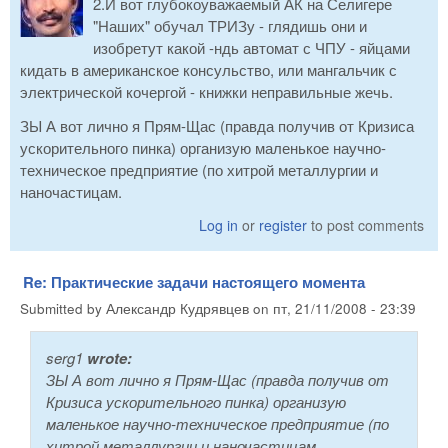
2.И вот глубокоуважаемый АК на Селигере
"Наших" обучал ТРИЗу - глядишь они и
изобретут какой -ндь автомат с ЧПУ - яйцами
кидать в американское консульство, или мангальчик с
электрической кочергой - книжки неправильные жечь.
ЗЫ А вот лично я Прям-Щас (правда получив от Кризиса
ускорительного пинка) организую маленькое научно-
техническое предприятие (по хитрой металлургии и
наночастицам.
Log in
or
register
to post comments
Re: Практические задачи настоящего момента
Submitted by
Александр Кудрявцев
on
пт, 21/11/2008 - 23:39
serg1
wrote:
ЗЫ А вот лично я Прям-Щас (правда получив от
Кризиса ускорительного пинка) организую
маленькое научно-техническое предприятие (по
хитрой металлургии и наночастицам.