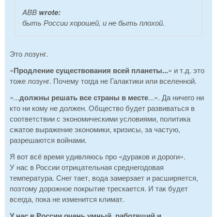
ABB
wrote:
быть России хорошей, и не быть плохой.
Это лозунг.
«
Продление существования всей планеты...
» и т.д. это
тоже лозунг. Почему тогда не Галактики или вселенной.
«...
должны решать все страны в месте
...». Да ничего ни
кто ни кому не должен. Общество будет развиваться в
соответствии с экономическими условиями, политика
сжатое выражение экономики, кризисы, за частую,
разрешаются войнами.
Я вот всё время удивляюсь про «дураков и дороги».
У нас в России отрицательная среднегодовая
температура. Снег тает, вода замерзает и расширяется,
поэтому дорожное покрытие трескается. И так будет
всегда, пока не изменится климат.
У нас в России очень умный, работящий и