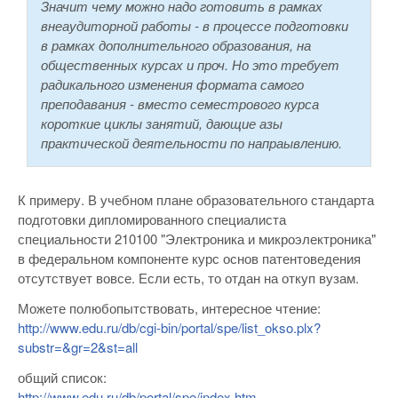
Значит чему можно надо готовить в рамках
внеаудиторной работы - в процессе подготовки
в рамках дополнительного образования, на
общественных курсах и проч. Но это требует
радикального изменения формата самого
преподавания - вместо семестрового курса
короткие циклы занятий, дающие азы
практической деятельности по напраывлению.
К примеру. В учебном плане образовательного стандарта
подготовки дипломированного специалиста
специальности 210100 "Электроника и микроэлектроника"
в федеральном компоненте курс основ патентоведения
отсутствует вовсе. Если есть, то отдан на откуп вузам.
Можете полюбопытствовать, интересное чтение:
http://www.edu.ru/db/cgi-bin/portal/spe/list_okso.plx?
substr=&gr=2&st=all
общий список:
http://www.edu.ru/db/portal/spe/index.htm