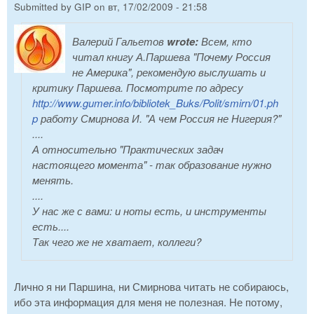
Submitted by
GIP
on
вт, 17/02/2009 - 21:58
Валерий Гальетов
wrote:
Всем, кто
читал книгу А.Паршева "Почему Россия
не Америка", рекомендую выслушать и
критику Паршева. Посмотрите по адресу
http://www.gumer.info/bibliotek_Buks/Polit/smirn/01.ph
p
работу Смирнова И. "А чем Россия не Нигерия?"
....
А относительно "Практических задач
настоящего момента" - так образование нужно
менять.
....
У нас же с вами: и ноты есть, и инструменты
есть....
Так чего же не хватает, коллеги?
Лично я ни Паршина, ни Смирнова читать не собираюсь,
ибо эта информация для меня не полезная. Не потому,