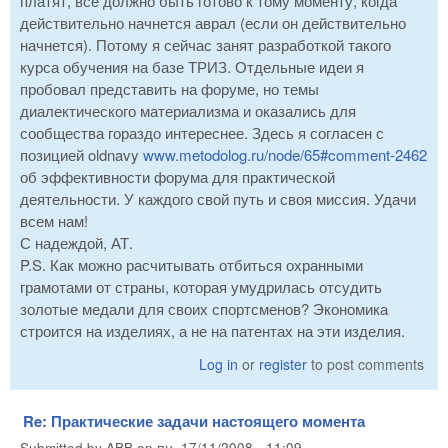
платят, все должно быть готово к тому моменту, когда
действительно начнется аврал (если он действительно
начнется). Потому я сейчас занят разработкой такого
курса обучения на базе ТРИЗ. Отдельные идеи я
пробовал представить на форуме, но темы
диалектического материализма и оказались для
сообщества гораздо интереснее. Здесь я согласен с
позицией oldnavy
www.metodolog.ru/node/65#comment-2462
об эффективности форума для практической
деятельности. У каждого свой путь и своя миссия. Удачи
всем нам!
С надеждой, АТ.
P.S. Как можно расчитывать отбиться охранными
грамотами от страны, которая умудрилась отсудить
золотые медали для своих спортсменов? Экономика
строится на изделиях, а не на патентах на эти изделия.
Log in
or
register
to post comments
Re: Практические задачи настоящего момента
Submitted by
ABB
on
пн, 17/11/2008 - 11:09