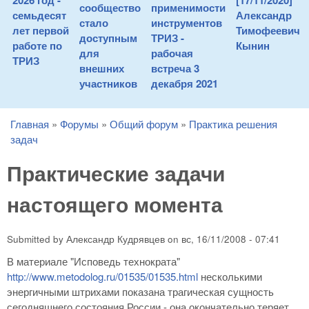
2026 год -
[17/11/2020]
сообщество
применимости
семьдесят
Александр
стало
инструментов
лет первой
Тимофеевич
доступным
ТРИЗ -
работе по
Кынин
для
рабочая
ТРИЗ
внешних
встреча 3
участников
декабря 2021
Главная
»
Форумы
»
Общий форум
»
Практика решения
You are here
задач
Практические задачи
настоящего момента
Submitted by
Александр Кудрявцев
on
вс, 16/11/2008 - 07:41
В материале "Исповедь технократа"
http://www.metodolog.ru/01535/01535.html
несколькими
энергичными штрихами показана трагическая сущность
сегодняшнего состояния России - она окончательно теряет