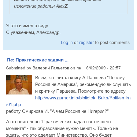
изложение работы AlexZ.
Я это и имел в виду.
С уважением, Александр.
Log in
or
register
to post comments
Re: Практические задачи ...
Submitted by
Валерий Гальетов
on
пн, 16/02/2009 - 22:57
Всем, кто читал книгу А.Паршева "Почему
Россия не Америка", рекомендую выслушать
и критику Паршева. Посмотрите по адресу
http://www.gumer.info/bibliotek_Buks/Polit/smirn
/01.php
работу Смирнова И. "А чем Россия не Нигерия?"
А относительно "Практических задач настоящего
момента" - так образование нужно менять. Только не
ждать, что это сделает Министерство. Оно будет