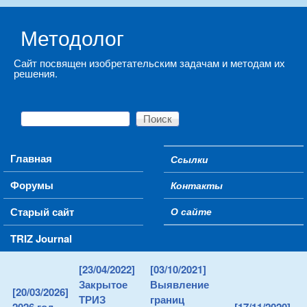
Skip to main content
Методолог
Сайт посвящен изобретательским задачам и методам их
решения.
Поиск
Форма поиска
Main menu
Главная
Ссылки
Secondary menu
Форумы
Контакты
Старый сайт
О сайте
TRIZ Journal
[23/04/2022]
[03/10/2021]
Закрытое
Выявление
[20/03/2026]
ТРИЗ
границ