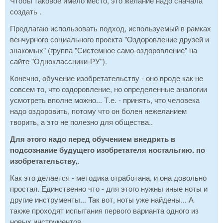
Чтобы таковое имело место, это желание надо сначала
создать .
Предлагаю использовать подход, используемый в рамках
венчурного социального проекта "Оздоровление друзей и
знакомых" (группа "Системное само-оздоровление" на
сайте "Одноклассники-РУ").
Конечно, обучение изобретательству - оно вроде как не
совсем то, что оздоровление, но определенные аналогии
усмотреть вполне можно... Т.е. - принять, что человека
надо оздоровить, потому что он болен нежеланием
творить, а это не полезно для общества..
Для этого надо перед обучением внедрить в
подсознание будущего изобретателя ностальгию. по
изобретательству,
.
Как это делается - методика отработана, и она довольно
простая. Единственно что - для этого нужны иные ноты и
другие инструменты... Так вот, ноты уже найдены... А
также проходят испытания первого варианта одного из
новых инструментов ...