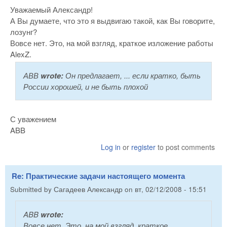
Уважаемый Александр!
А Вы думаете, что это я выдвигаю такой, как Вы говорите,
лозунг?
Вовсе нет. Это, на мой взгляд, краткое изложение работы
AlexZ.
АВВ
wrote:
Он предлагает, ... если кратко, быть
России хорошей, и не быть плохой
С уважением
ABB
Log in
or
register
to post comments
Re: Практические задачи настоящего момента
Submitted by
Сагадеев Александр
on
вт, 02/12/2008 - 15:51
ABB
wrote:
Вовсе нет. Это, на мой взгляд, краткое