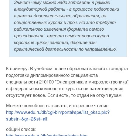
Значит чему можно надо готовить в рамках
внеаудиторной работы - в процессе подготовки
в рамках дополнительного образования, на
общественных курсах и проч. Но это требует
радикального изменения формата самого
преподавания - вместо семестрового курса
короткие циклы занятий, дающие азы
практической деятельности по напраывлению.
К примеру. В учебном плане образовательного стандарта
подготовки дипломированного специалиста
специальности 210100 "Электроника и микроэлектроника"
в федеральном компоненте курс основ патентоведения
отсутствует вовсе. Если есть, то отдан на откуп вузам.
Можете полюбопытствовать, интересное чтение:
http://www.edu.ru/db/cgi-bin/portal/spe/list_okso.plx?
substr=&gr=2&st=all
общий список:
http://www.edu.ru/db/portal/spe/index.htm