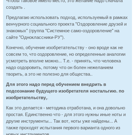
Чтобы таковое имело место, это желание надо сначала
создать .
Предлагаю использовать подход, используемый в рамках
венчурного социального проекта "Оздоровление друзей и
знакомых" (группа "Системное само-оздоровление" на
сайте "Одноклассники-РУ").
Конечно, обучение изобретательству - оно вроде как не
совсем то, что оздоровление, но определенные аналогии
усмотреть вполне можно... Т.е. - принять, что человека
надо оздоровить, потому что он болен нежеланием
творить, а это не полезно для общества..
Для этого надо перед обучением внедрить в
подсознание будущего изобретателя ностальгию. по
изобретательству,
.
Как это делается - методика отработана, и она довольно
простая. Единственно что - для этого нужны иные ноты и
другие инструменты... Так вот, ноты уже найдены... А
также проходят испытания первого варианта одного из
новых инструментов ...