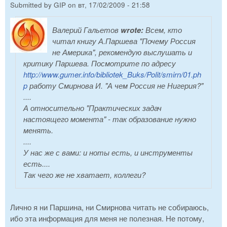
Submitted by
GIP
on
вт, 17/02/2009 - 21:58
Валерий Гальетов
wrote:
Всем, кто
читал книгу А.Паршева "Почему Россия
не Америка", рекомендую выслушать и
критику Паршева. Посмотрите по адресу
http://www.gumer.info/bibliotek_Buks/Polit/smirn/01.ph
p
работу Смирнова И. "А чем Россия не Нигерия?"
....
А относительно "Практических задач
настоящего момента" - так образование нужно
менять.
....
У нас же с вами: и ноты есть, и инструменты
есть....
Так чего же не хватает, коллеги?
Лично я ни Паршина, ни Смирнова читать не собираюсь,
ибо эта информация для меня не полезная. Не потому,