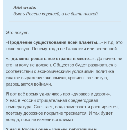
ABB
wrote:
быть России хорошей, и не быть плохой.
Это лозунг.
«
Продление существования всей планеты...
» и т.д. это
тоже лозунг. Почему тогда не Галактики или вселенной.
«...
должны решать все страны в месте
...». Да ничего ни
кто ни кому не должен. Общество будет развиваться в
соответствии с экономическими условиями, политика
сжатое выражение экономики, кризисы, за частую,
разрешаются войнами.
Я вот всё время удивляюсь про «дураков и дороги».
У нас в России отрицательная среднегодовая
температура. Снег тает, вода замерзает и расширяется,
поэтому дорожное покрытие трескается. И так будет
всегда, пока не изменится климат.
У нас в России очень умный, работящий и