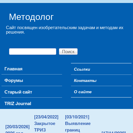
Skip to main content
Методолог
Сайт посвящен изобретательским задачам и методам их
решения.
Поиск
Форма поиска
Main menu
Главная
Ссылки
Secondary menu
Форумы
Контакты
Старый сайт
О сайте
TRIZ Journal
[23/04/2022]
[03/10/2021]
Закрытое
Выявление
[20/03/2026]
ТРИЗ
границ