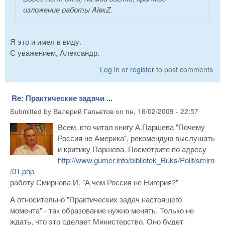
изложение работы AlexZ.
Я это и имел в виду.
С уважением, Александр.
Log in
or
register
to post comments
Re: Практические задачи ...
Submitted by
Валерий Гальетов
on
пн, 16/02/2009 - 22:57
Всем, кто читал книгу А.Паршева "Почему
Россия не Америка", рекомендую выслушать
и критику Паршева. Посмотрите по адресу
http://www.gumer.info/bibliotek_Buks/Polit/smirn
/01.php
работу Смирнова И. "А чем Россия не Нигерия?"
А относительно "Практических задач настоящего
момента" - так образование нужно менять. Только не
ждать, что это сделает Министерство. Оно будет