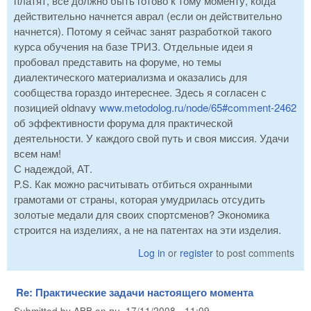
платят, все должно быть готово к тому моменту, когда
действительно начнется аврал (если он действительно
начнется). Потому я сейчас занят разработкой такого
курса обучения на базе ТРИЗ. Отдельные идеи я
пробовал представить на форуме, но темы
диалектического материализма и оказались для
сообщества гораздо интереснее. Здесь я согласен с
позицией oldnavy
www.metodolog.ru/node/65#comment-2462
об эффективности форума для практической
деятельности. У каждого свой путь и своя миссия. Удачи
всем нам!
С надеждой, АТ.
P.S. Как можно расчитывать отбиться охранными
грамотами от страны, которая умудрилась отсудить
золотые медали для своих спортсменов? Экономика
строится на изделиях, а не на патентах на эти изделия.
Log in
or
register
to post comments
Re: Практические задачи настоящего момента
Submitted by
ABB
on
пн, 17/11/2008 - 11:09