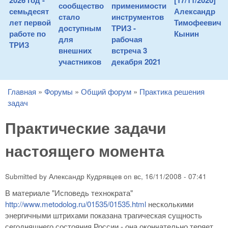
2026 год -
[17/11/2020]
сообщество
применимости
семьдесят
Александр
стало
инструментов
лет первой
Тимофеевич
доступным
ТРИЗ -
работе по
Кынин
для
рабочая
ТРИЗ
внешних
встреча 3
участников
декабря 2021
Главная
»
Форумы
»
Общий форум
»
Практика решения
You are here
задач
Практические задачи
настоящего момента
Submitted by
Александр Кудрявцев
on
вс, 16/11/2008 - 07:41
В материале "Исповедь технократа"
http://www.metodolog.ru/01535/01535.html
несколькими
энергичными штрихами показана трагическая сущность
сегодняшнего состояния России - она окончательно теряет