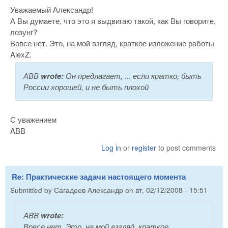
Уважаемый Александр!
А Вы думаете, что это я выдвигаю такой, как Вы говорите,
лозунг?
Вовсе нет. Это, на мой взгляд, краткое изложение работы
AlexZ.
АВВ
wrote:
Он предлагает, ... если кратко, быть
России хорошей, и не быть плохой
С уважением
ABB
Log in
or
register
to post comments
Re: Практические задачи настоящего момента
Submitted by
Сагадеев Александр
on
вт, 02/12/2008 - 15:51
ABB
wrote:
Вовсе нет. Это, на мой взгляд, краткое