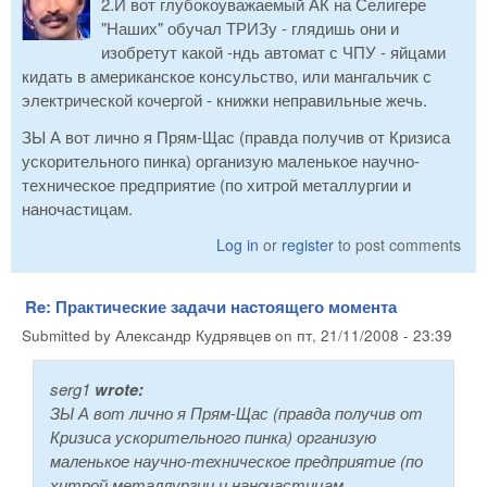
2.И вот глубокоуважаемый АК на Селигере
"Наших" обучал ТРИЗу - глядишь они и
изобретут какой -ндь автомат с ЧПУ - яйцами
кидать в американское консульство, или мангальчик с
электрической кочергой - книжки неправильные жечь.
ЗЫ А вот лично я Прям-Щас (правда получив от Кризиса
ускорительного пинка) организую маленькое научно-
техническое предприятие (по хитрой металлургии и
наночастицам.
Log in
or
register
to post comments
Re: Практические задачи настоящего момента
Submitted by
Александр Кудрявцев
on
пт, 21/11/2008 - 23:39
serg1
wrote:
ЗЫ А вот лично я Прям-Щас (правда получив от
Кризиса ускорительного пинка) организую
маленькое научно-техническое предприятие (по
хитрой металлургии и наночастицам.