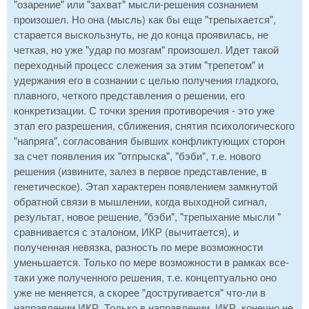
"озарение" или "захват" мысли-решения сознанием
произошел. Но она (мысль) как бы еще "трепыхается",
старается выскользнуть, не до конца проявилась, не
четкая, но уже "удар по мозгам" произошел. Идет такой
переходный процесс слежения за этим "трепетом" и
удержания его в сознании с целью получения гладкого,
плавного, четкого представления о решении, его
конкретизации. С точки зрения противоречия - это уже
этап его разрешения, сближения, снятия психологического
"напряга", согласования бывших конфликтующих сторон
за счет появления их "отпрыска", "бэби", т.е. нового
решения (извините, залез в первое представление, в
генетическое). Этап характерен появлением замкнутой
обратной связи в мышлении, когда выходной сигнал,
результат, новое решение, "бэби", "трепыхание мысли "
сравнивается с эталоном, ИКР (вычитается), и
полученная невязка, разность по мере возможности
уменьшается. Только по мере возможности в рамках все-
таки уже полученного решения, т.е. концептуально оно
уже не меняется, а скорее "достругивается" что-ли в
направлении ИКР. Только в направлении. ИКР, конечно не