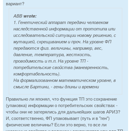
вариант?
ABB
wrote:
1. Генетический аппарат передачи человеком
наследственной информации от прототипа или
исследовательской ситуации новому решению, с
мутацией, скрещиванием и проч. На уровне ФП
передаются физ. величины, например, вес,
давление, температура, жесткость,
проводимость и т.п. На уровне ТП -
потребительские свойства (маневренность,
комфортабельность).
На формализованном математическом уровне, в
смысле Бартини, - гены длины и времени
Правильно ли японял, что функция ТП это сохранение
(упаковка) информации о потребительских свойствах -
чтобы они не затерялись для дальнейших шагов АРИЗ?
И, соответственно, ФП упаковывает (путь и в "ген")
физические величины? Если это верно, то все ли
указанные свойства и величины сохраняются или для ТП