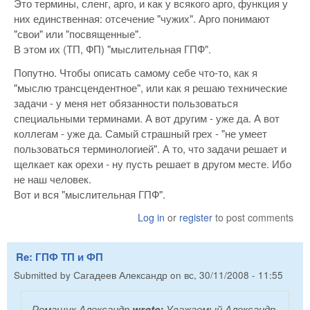
Это термины, сленг, арго, и как у всякого арго, функция у
них единственная: отсечение "чужих". Арго понимают
"свои" или "посвященные".
В этом их (ТП, ФП) "мыслительная ГПФ".
Попутно. Чтобы описать самому себе что-то, как я
"мыслю трансцендентное", или как я решаю технические
задачи - у меня нет обязанности пользоваться
специальными терминами. А вот другим - уже да. А вот
коллегам - уже да. Самый страшный грех - "не умеет
пользоваться терминологией". А то, что задачи решает и
щелкает как орехи - ну пусть решает в другом месте. Ибо
не наш человек.
Вот и вся "мыслительная ГПФ".
Log in
or
register
to post comments
Re: ГПФ ТП и ФП
Submitted by
Сагадеев Александр
on
вс, 30/11/2008 - 11:55
Ромащук Александр
wrote:
Уважаемый Александр