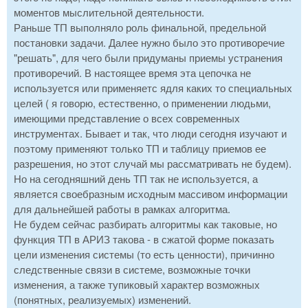
моментов мыслительной деятельности.
Раньше ТП выполняло роль финальной, предельной
постановки задачи. Далее нужно было это противоречие
"решать", для чего были придуманы приемы устранения
противоречий. В настоящее время эта цепочка не
используется или применяетс ядля каких то специальных
целей ( я говорю, естественно, о применении людьми,
имеющими представление о всех современных
инструментах. Бывает и так, что люди сегодня изучают и
поэтому применяют только ТП и таблицу приемов ее
разрешения, но этот случай мы рассматривать не будем).
Но на сегодняшний день ТП так не используется, а
является своебразным исходным массивом информации
для дальнейшей работы в рамках алгоритма.
Не будем сейчас разбирать алгоритмы как таковые, но
функция ТП в АРИЗ такова - в сжатой форме показать
цели изменения системы (то есть ценности), причинно
следственные связи в системе, возможные точки
изменения, а также тупиковый характер возможных
(понятных, реализуемых) изменений.