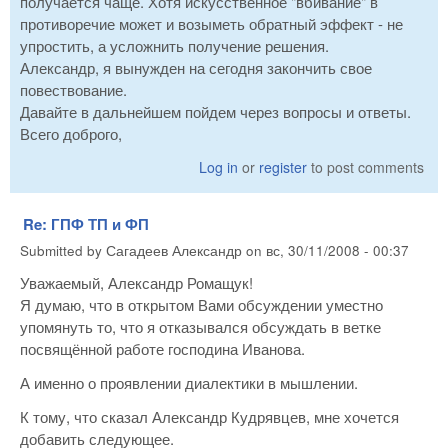
получается чаще. Хотя искусственное "вбивание" в
противоречие может и возыметь обратный эффект - не
упростить, а усложнить получение решения.
Александр, я вынужден на сегодня закончить свое
повествование.
Давайте в дальнейшем пойдем через вопросы и ответы.
Всего доброго,
Log in
or
register
to post comments
Re: ГПФ ТП и ФП
Submitted by
Сагадеев Александр
on
вс, 30/11/2008 - 00:37
Уважаемый, Александр Ромащук!
Я думаю, что в открытом Вами обсуждении уместно
упомянуть то, что я отказывался обсуждать в ветке
посвящённой работе господина Иванова.
А именно о проявлении диалектики в мышлении.
К тому, что сказал Александр Кудрявцев, мне хочется
добавить следующее.