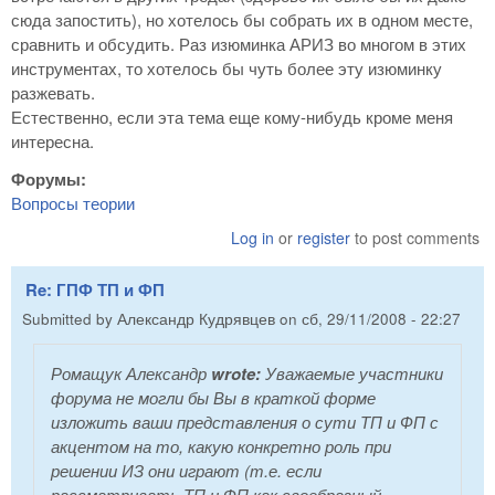
сюда запостить), но хотелось бы собрать их в одном месте,
сравнить и обсудить. Раз изюминка АРИЗ во многом в этих
инструментах, то хотелось бы чуть более эту изюминку
разжевать.
Естественно, если эта тема еще кому-нибудь кроме меня
интересна.
Форумы:
Вопросы теории
Log in
or
register
to post comments
Re: ГПФ ТП и ФП
Submitted by
Александр Кудрявцев
on
сб, 29/11/2008 - 22:27
Ромащук Александр
wrote:
Уважаемые участники
форума не могли бы Вы в краткой форме
изложить ваши представления о сути ТП и ФП с
акцентом на то, какую конкретно роль при
решении ИЗ они играют (т.е. если
рассматривать ТП и ФП как своебразный