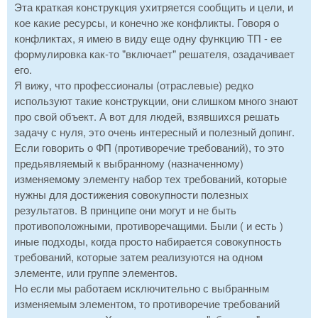
Эта краткая конструкция ухитряется сообщить и цели, и
кое какие ресурсы, и конечно же конфликты. Говоря о
конфликтах, я имею в виду еще одну функцию ТП - ее
формулировка как-то "включает" решателя, озадачивает
его.
Я вижу, что профессионалы (отраслевые) редко
используют такие конструкции, они слишком много знают
про свой объект. А вот для людей, взявшихся решать
задачу с нуля, это очень интересный и полезный допинг.
Если говорить о ФП (противоречие требований), то это
предьявляемый к выбранному (назначенному)
изменяемому элементу набор тех требований, которые
нужны для достижения совокупности полезных
результатов. В принципе они могут и не быть
противоположными, противоречащими. Были ( и есть )
иные подходы, когда просто набирается совокупность
требований, которые затем реализуются на одном
элементе, или группе элементов.
Но если мы работаем исключительно с выбранным
изменяемым элементом, то противоречие требований