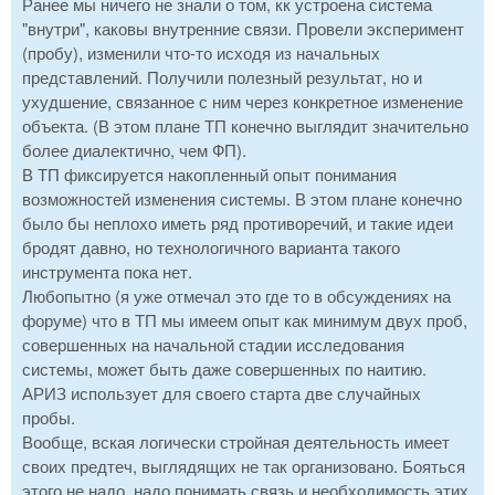
Ранее мы ничего не знали о том, кк устроена система
"внутри", каковы внутренние связи. Провели эксперимент
(пробу), изменили что-то исходя из начальных
представлений. Получили полезный результат, но и
ухудшение, связанное с ним через конкретное изменение
объекта. (В этом плане ТП конечно выглядит значительно
более диалектично, чем ФП).
В ТП фиксируется накопленный опыт понимания
возможностей изменения системы. В этом плане конечно
было бы неплохо иметь ряд противоречий, и такие идеи
бродят давно, но технологичного варианта такого
инструмента пока нет.
Любопытно (я уже отмечал это где то в обсуждениях на
форуме) что в ТП мы имеем опыт как минимум двух проб,
совершенных на начальной стадии исследования
системы, может быть даже совершенных по наитию.
АРИЗ использует для своего старта две случайных
пробы.
Вообще, вская логически стройная деятельность имеет
своих предтеч, выглядящих не так организовано. Бояться
этого не надо, надо понимать связь и необходимость этих