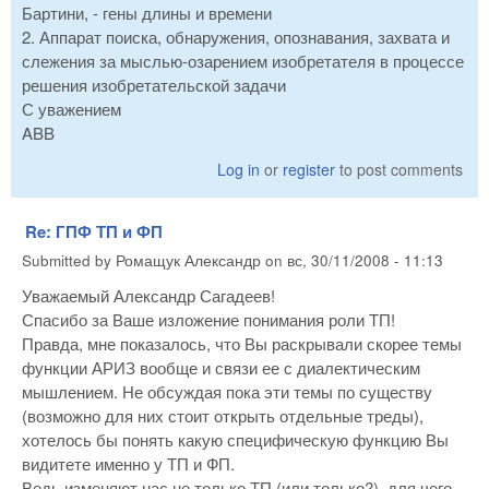
Бартини, - гены длины и времени
2. Аппарат поиска, обнаружения, опознавания, захвата и
слежения за мыслью-озарением изобретателя в процессе
решения изобретательской задачи
С уважением
ABB
Log in
or
register
to post comments
Re: ГПФ ТП и ФП
Submitted by
Ромащук Александр
on
вс, 30/11/2008 - 11:13
Уважаемый Александр Сагадеев!
Спасибо за Ваше изложение понимания роли ТП!
Правда, мне показалось, что Вы раскрывали скорее темы
функции АРИЗ вообще и связи ее с диалектическим
мышлением. Не обсуждая пока эти темы по существу
(возможно для них стоит открыть отдельные треды),
хотелось бы понять какую специфическую функцию Вы
видитете именно у ТП и ФП.
Ведь изменяют нас не только ТП (или только?), для чего