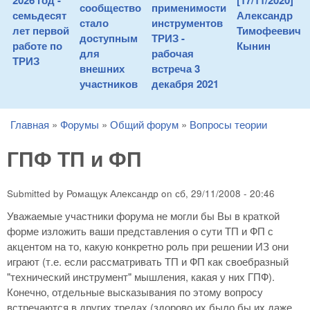
2026 год -
[17/11/2020]
сообщество
применимости
семьдесят
Александр
стало
инструментов
лет первой
Тимофеевич
доступным
ТРИЗ -
работе по
Кынин
для
рабочая
ТРИЗ
внешних
встреча 3
участников
декабря 2021
Главная
»
Форумы
»
Общий форум
»
Вопросы теории
You are here
ГПФ ТП и ФП
Submitted by
Ромащук Александр
on
сб, 29/11/2008 - 20:46
Уважаемые участники форума не могли бы Вы в краткой
форме изложить ваши представления о сути ТП и ФП с
акцентом на то, какую конкретно роль при решении ИЗ они
играют (т.е. если рассматривать ТП и ФП как своебразный
"технический инструмент" мышления, какая у них ГПФ).
Конечно, отдельные высказывания по этому вопросу
встречаются в других тредах (здорово их было бы их даже