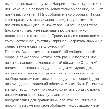
выполнятья все тре пункта. Например, если недостатков
нет (изменения во всех смыслах только хорошие) или нет
позитива, то нет и ТП (их собирательного образа). Также
как и при отсутствии указания средства достижения
позитива в принципе не может возникнуть недостатков
(поскольку к цели не прикладываются причинно-
следственные отношения). Правильно ли я понял или что-
то существенное упустил (например, «спрятал» причинно-
следственные связи в сложности)?
При этом Вы считаете, что подобный собирательный
образ (в психологии, кстати, есть разные подходящие
понятия, например, «оперативный образ» по Ошанину)
является несколько воодушевлящим стимулом для
новичков и лишним инструментом (я не совсем понял –
вообще лишним или только не воодущевляющим?) для
профи в данной задачной области. Может быть Вы имели
в виду, что для новичка сложно охватить богатую новую
информацию и поэтому «упаковка» сильно его
воодушевляет для дальнейших попыток решения»? А
профи и сам уже про себя обобщает информацию и ему