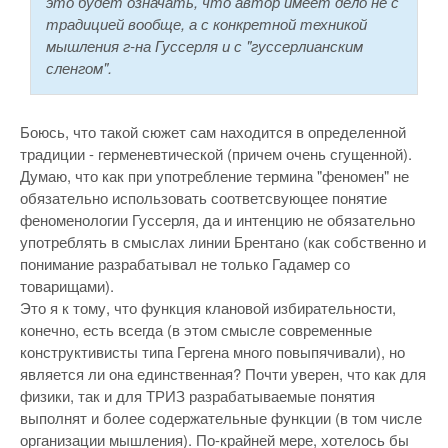
это будет означать, что автор имеет дело не с
традицией вообще, а с конкретной техникой
мышления г-на Гуссерля и с "гуссерлианским
сленгом".
Боюсь, что такой сюжет сам находится в определенной
традиции - герменевтической (причем очень сгущенной).
Думаю, что как при употребление термина "феномен" не
обязательно использовать соответсвующее понятие
феноменологии Гуссерля, да и интенцию не обязательно
употреблять в смыслах линии Брентано (как собственно и
понимание разрабатывал не только Гадамер со
товарищами).
Это я к тому, что функция клановой избирательности,
конечно, есть всегда (в этом смысле современные
конструктивисты типа Гергена много повыпячивали), но
является ли она единственная? Почти уверен, что как для
физики, так и для ТРИЗ разрабатываемые понятия
выполнят и более содержательные функции (в том числе
организации мышления). По-крайней мере, хотелось бы