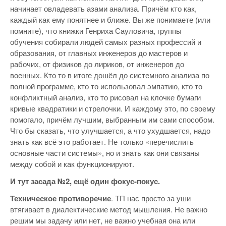
начинает овладевать азами анализа. Причём кто как,
каждый как ему понятнее и ближе. Вы же понимаете (или
помните), что книжки Генриха Сауловича, группы
обучения собирали людей самых разных профессий и
образования, от главных инженеров до мастеров и
рабочих, от физиков до лириков, от инженеров до
военных. Кто то в итоге дошёл до системного анализа по
полной программе, кто то использовал эмпатию, кто то
конфликтный анализ, кто то рисовал на клочке бумаги
кривые квадратики и стрелочки. И каждому это, по своему
помогало, причём лучшим, выбранным им сами способом.
Что бы сказать, что улучшается, а что ухудшается, надо
знать как всё это работает. Не только «перечислить
основные части системы», но и знать как они связаны
между собой и как функционируют.
И тут засада №2, ещё один фокус-покус.
Техническое противоречие
. ТП нас просто за уши
втягивает в диалектические метод мышления. Не важно
решим мы задачу или нет, не важно учебная она или