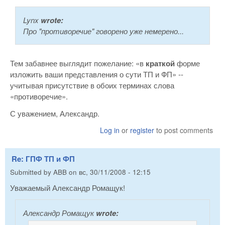
Lynx
wrote:
Про "противоречие" говорено уже немерено...
Тем забавнее выглядит пожелание: «в
краткой
форме
изложить ваши представления о сути ТП и ФП» --
учитывая присутствие в обоих терминах слова
«противоречие».
С уважением, Александр.
Log in
or
register
to post comments
Re: ГПФ ТП и ФП
Submitted by
ABB
on
вс, 30/11/2008 - 12:15
Уважаемый Александр Ромащук!
Александр Ромащук
wrote: