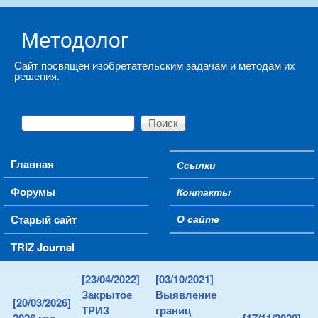
Skip to main content
Методолог
Сайт посвящен изобретательским задачам и методам их
решения.
Поиск
Форма поиска
Main menu
Главная
Ссылки
Secondary menu
Форумы
Контакты
Старый сайт
О сайте
TRIZ Journal
[23/04/2022]
[03/10/2021]
Закрытое
Выявление
[20/03/2026]
ТРИЗ
границ