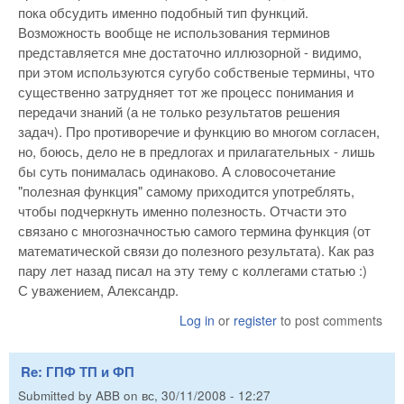
пока обсудить именно подобный тип функций.
Возможность вообще не использования терминов
представляется мне достаточно иллюзорной - видимо,
при этом используются сугубо собственые термины, что
существенно затрудняет тот же процесс понимания и
передачи знаний (а не только результатов решения
задач). Про противоречие и функцию во многом согласен,
но, боюсь, дело не в предлогах и прилагательных - лишь
бы суть понималась одинаково. А словосочетание
"полезная функция" самому приходится употреблять,
чтобы подчеркнуть именно полезность. Отчасти это
связано с многозначностью самого термина функция (от
математической связи до полезного результата). Как раз
пару лет назад писал на эту тему с коллегами статью :)
С уважением, Александр.
Log in
or
register
to post comments
Re: ГПФ ТП и ФП
Submitted by
ABB
on
вс, 30/11/2008 - 12:27