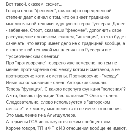
Вот такой, скажем, сюжет...
Говоря слово "феномен", философ в определенной
степени дает сигнал о том, что он знает традицию
мыслительной техники, идущую от герра Гуссерля. Далее
- забавнее. Стоит, сказавши "феномен", дополнить свое
рассуждение словечком, скажем, "интенция", то это будет
означать, что автор имеет дело не с традицией вообще, а
с конкретной техникой мышления г-на Гуссерля и с
"гуссерлианским сленгом".
Про "противоречие" говорено уже немерено, но тем не
менее: противоречие оно между котом и сметаной, а не
противоречие кота и сметаны. Противоречие - "между".
Иные использования - сленг. Авторские смыслы.
Теперь "функция". С какого перепуга функция "полезная"?
А что, бывают функции "бесполезные"? Опять - сленг.
Следовательно, слово используется в "авторском
смысле", и к моему мышлению это не имеет отношения.
Это мышление г-на Альтшуллера.
А термины ГСА используются неким сообществом.
Короче говоря, ТП и ФП к ИЗ отношения вообще не имеют.