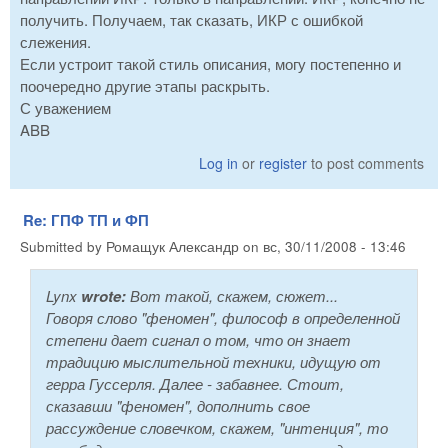
получить. Получаем, так сказать, ИКР с ошибкой
слежения.
Если устроит такой стиль описания, могу постепенно и
поочередно другие этапы раскрыть.
С уважением
ABB
Log in
or
register
to post comments
Re: ГПФ ТП и ФП
Submitted by
Ромащук Александр
on
вс, 30/11/2008 - 13:46
Lynx
wrote:
Вот такой, скажем, сюжет...
Говоря слово "феномен", философ в определенной
степени дает сигнал о том, что он знает
традицию мыслительной техники, идущую от
герра Гуссерля. Далее - забавнее. Стоит,
сказавши "феномен", дополнить свое
рассуждение словечком, скажем, "интенция", то