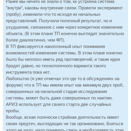
Ранее мы ничего не знали о том, кк устроена система
"внутри", каковы внутренние связи. Провели эксперимент
(пробу), изменили что-то исходя из начальных
представлений. Получили полезный результат, но и
ухудшение, связанное с ним через конкретное изменение
объекта. (В этом плане ТП конечно выглядит значительно
более диалектично, чем ФП).
В ТП фиксируется накопленный опыт понимания
возможностей изменения системы. В этом плане конечно
было бы неплохо иметь ряд противоречий, и такие идеи
бродят давно, но технологичного варианта такого
инструмента пока нет.
Любопытно (я уже отмечал это где то в обсуждениях на
форуме) что в ТП мы имеем опыт как минимум двух проб,
совершенных на начальной стадии исследования
системы, может быть даже совершенных по наитию.
АРИЗ использует для своего старта две случайных
пробы.
Вообще, вская логически стройная деятельность имеет
своих предтеч, выглядящих не так организовано. Бояться
этого не надо, надо понимать связь и необходимость этих