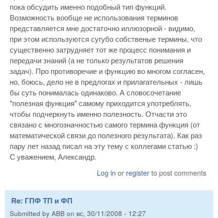
пока обсудить именно подобный тип функций.
Возможность вообще не использования терминов
представляется мне достаточно иллюзорной - видимо,
при этом используются сугубо собственые термины, что
существенно затрудняет тот же процесс понимания и
передачи знаний (а не только результатов решения
задач). Про противоречие и функцию во многом согласен,
но, боюсь, дело не в предлогах и прилагательных - лишь
бы суть понималась одинаково. А словосочетание
"полезная функция" самому приходится употреблять,
чтобы подчеркнуть именно полезность. Отчасти это
связано с многозначностью самого термина функция (от
математической связи до полезного результата). Как раз
пару лет назад писал на эту тему с коллегами статью :)
С уважением, Александр.
Log in
or
register
to post comments
Re: ГПФ ТП и ФП
Submitted by
ABB
on
вс, 30/11/2008 - 12:27