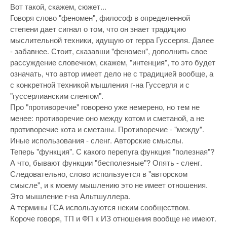
Вот такой, скажем, сюжет...
Говоря слово "феномен", философ в определенной
степени дает сигнал о том, что он знает традицию
мыслительной техники, идущую от герра Гуссерля. Далее
- забавнее. Стоит, сказавши "феномен", дополнить свое
рассуждение словечком, скажем, "интенция", то это будет
означать, что автор имеет дело не с традицией вообще, а
с конкретной техникой мышления г-на Гуссерля и с
"гуссерлианским сленгом".
Про "противоречие" говорено уже немерено, но тем не
менее: противоречие оно между котом и сметаной, а не
противоречие кота и сметаны. Противоречие - "между".
Иные использования - сленг. Авторские смыслы.
Теперь "функция". С какого перепуга функция "полезная"?
А что, бывают функции "бесполезные"? Опять - сленг.
Следовательно, слово используется в "авторском
смысле", и к моему мышлению это не имеет отношения.
Это мышление г-на Альтшуллера.
А термины ГСА используются неким сообществом.
Короче говоря, ТП и ФП к ИЗ отношения вообще не имеют.