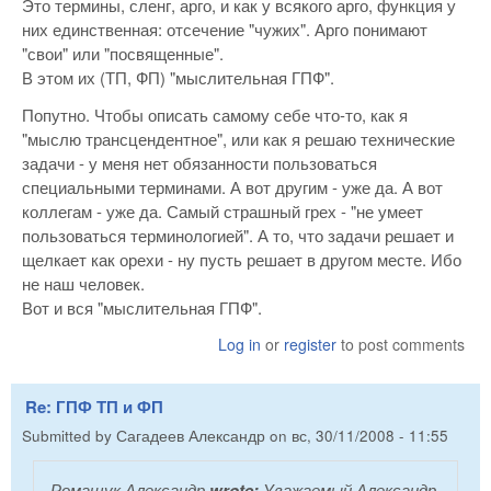
Это термины, сленг, арго, и как у всякого арго, функция у
них единственная: отсечение "чужих". Арго понимают
"свои" или "посвященные".
В этом их (ТП, ФП) "мыслительная ГПФ".
Попутно. Чтобы описать самому себе что-то, как я
"мыслю трансцендентное", или как я решаю технические
задачи - у меня нет обязанности пользоваться
специальными терминами. А вот другим - уже да. А вот
коллегам - уже да. Самый страшный грех - "не умеет
пользоваться терминологией". А то, что задачи решает и
щелкает как орехи - ну пусть решает в другом месте. Ибо
не наш человек.
Вот и вся "мыслительная ГПФ".
Log in
or
register
to post comments
Re: ГПФ ТП и ФП
Submitted by
Сагадеев Александр
on
вс, 30/11/2008 - 11:55
Ромащук Александр
wrote:
Уважаемый Александр