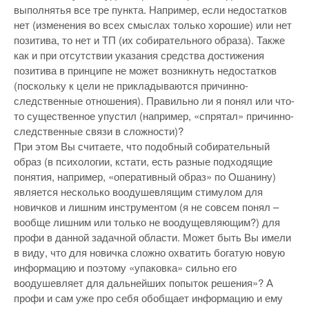
выполнятья все тре пункта. Например, если недостатков
нет (изменения во всех смыслах только хорошие) или нет
позитива, то нет и ТП (их собирательного образа). Также
как и при отсутствии указания средства достижения
позитива в принципе не может возникнуть недостатков
(поскольку к цели не прикладываются причинно-
следственные отношения). Правильно ли я понял или что-
то существенное упустил (например, «спрятал» причинно-
следственные связи в сложности)?
При этом Вы считаете, что подобный собирательный
образ (в психологии, кстати, есть разные подходящие
понятия, например, «оперативный образ» по Ошанину)
является несколько воодушевлящим стимулом для
новичков и лишним инструментом (я не совсем понял –
вообще лишним или только не воодущевляющим?) для
профи в данной задачной области. Может быть Вы имели
в виду, что для новичка сложно охватить богатую новую
информацию и поэтому «упаковка» сильно его
воодушевляет для дальнейших попыток решения»? А
профи и сам уже про себя обобщает информацию и ему