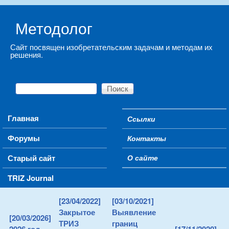
Skip to main content
Методолог
Сайт посвящен изобретательским задачам и методам их
решения.
Поиск
Форма поиска
Main menu
Главная
Ссылки
Secondary menu
Форумы
Контакты
Старый сайт
О сайте
TRIZ Journal
[23/04/2022]
[03/10/2021]
Закрытое
Выявление
[20/03/2026]
ТРИЗ
границ