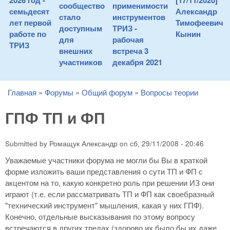
2026 год -
[17/11/2020]
сообщество
применимости
семьдесят
Александр
стало
инструментов
лет первой
Тимофеевич
доступным
ТРИЗ -
работе по
Кынин
для
рабочая
ТРИЗ
внешних
встреча 3
участников
декабря 2021
Главная
»
Форумы
»
Общий форум
»
Вопросы теории
You are here
ГПФ ТП и ФП
Submitted by
Ромащук Александр
on
сб, 29/11/2008 - 20:46
Уважаемые участники форума не могли бы Вы в краткой
форме изложить ваши представления о сути ТП и ФП с
акцентом на то, какую конкретно роль при решении ИЗ они
играют (т.е. если рассматривать ТП и ФП как своебразный
"технический инструмент" мышления, какая у них ГПФ).
Конечно, отдельные высказывания по этому вопросу
встречаются в других тредах (здорово их было бы их даже