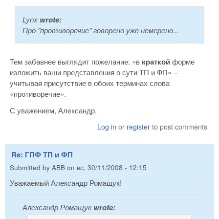
Lynx
wrote:
Про "противоречие" говорено уже немерено...
Тем забавнее выглядит пожелание: «в
краткой
форме
изложить ваши представления о сути ТП и ФП» --
учитывая присутствие в обоих терминах слова
«противоречие».
С уважением, Александр.
Log in
or
register
to post comments
Re: ГПФ ТП и ФП
Submitted by
ABB
on
вс, 30/11/2008 - 12:15
Уважаемый Александр Ромащук!
Александр Ромащук
wrote: