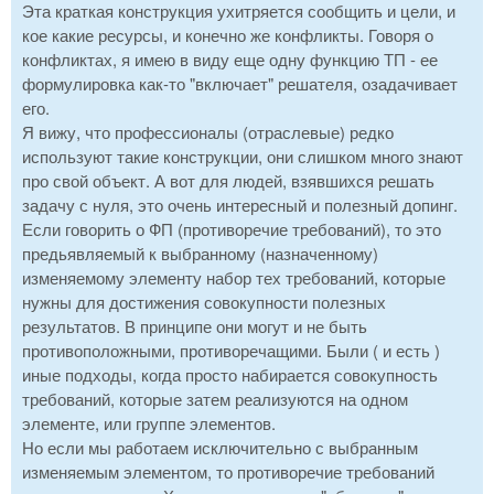
Эта краткая конструкция ухитряется сообщить и цели, и
кое какие ресурсы, и конечно же конфликты. Говоря о
конфликтах, я имею в виду еще одну функцию ТП - ее
формулировка как-то "включает" решателя, озадачивает
его.
Я вижу, что профессионалы (отраслевые) редко
используют такие конструкции, они слишком много знают
про свой объект. А вот для людей, взявшихся решать
задачу с нуля, это очень интересный и полезный допинг.
Если говорить о ФП (противоречие требований), то это
предьявляемый к выбранному (назначенному)
изменяемому элементу набор тех требований, которые
нужны для достижения совокупности полезных
результатов. В принципе они могут и не быть
противоположными, противоречащими. Были ( и есть )
иные подходы, когда просто набирается совокупность
требований, которые затем реализуются на одном
элементе, или группе элементов.
Но если мы работаем исключительно с выбранным
изменяемым элементом, то противоречие требований