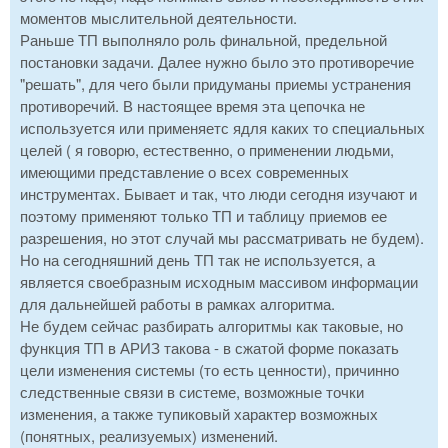
моментов мыслительной деятельности.
Раньше ТП выполняло роль финальной, предельной
постановки задачи. Далее нужно было это противоречие
"решать", для чего были придуманы приемы устранения
противоречий. В настоящее время эта цепочка не
используется или применяетс ядля каких то специальных
целей ( я говорю, естественно, о применении людьми,
имеющими представление о всех современных
инструментах. Бывает и так, что люди сегодня изучают и
поэтому применяют только ТП и таблицу приемов ее
разрешения, но этот случай мы рассматривать не будем).
Но на сегодняшний день ТП так не используется, а
является своебразным исходным массивом информации
для дальнейшей работы в рамках алгоритма.
Не будем сейчас разбирать алгоритмы как таковые, но
функция ТП в АРИЗ такова - в сжатой форме показать
цели изменения системы (то есть ценности), причинно
следственные связи в системе, возможные точки
изменения, а также тупиковый характер возможных
(понятных, реализуемых) изменений.