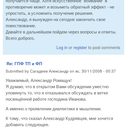
получается чаще. Хотя искусственное "вбивание" в
противоречие может и возыметь обратный эффект - не
упростить, а усложнить получение решения.
Александр, я вынужден на сегодня закончить свое
повествование.
Давайте в дальнейшем пойдем через вопросы и ответы.
Всего доброго,
Log in
or
register
to post comments
Re: ГПФ ТП и ФП
Submitted by
Сагадеев Александр
on
вс, 30/11/2008 - 00:37
Уважаемый, Александр Ромащук!
Я думаю, что в открытом Вами обсуждении уместно
упомянуть то, что я отказывался обсуждать в ветке
посвящённой работе господина Иванова.
А именно о проявлении диалектики в мышлении.
К тому, что сказал Александр Кудрявцев, мне хочется
добавить следующее.