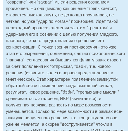
"озарение" или "захват" мысли-решения сознанием
произошел. Но она (мысль) как бы еще "трепыхается",
старается выскользнуть, не до конца проявилась, не
четкая, но уже "удар по мозгам" произошел. Идет такой
переходный процесс слежения за этим "трепетом" и
удержания его в сознании с целью получения гладкого,
плавного, четкого представления о решении, его
конкретизации. С точки зрения противоречия - это уже
этап его разрешения, сближения, снятия психологического
"напряга", согласования бывших конфликтующих сторон
за счет появления их "отпрыска", "бэби", т.е. нового
решения (извините, залез в первое представление, в
генетическое). Этап характерен появлением замкнутой
обратной связи в мышлении, когда выходной сигнал,
результат, новое решение, "бэби", "трепыхание мысли "
сравнивается с эталоном, ИКР (вычитается), и
полученная невязка, разность по мере возможности
уменьшается. Только по мере возможности в рамках все-
таки уже полученного решения, т.е. концептуально оно
уже не меняется, а скорее "достругивается" что-ли в
направлении ИКР. Только в направлении. ИКР, конечно не