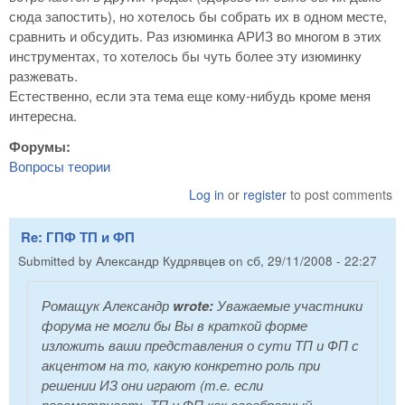
сюда запостить), но хотелось бы собрать их в одном месте,
сравнить и обсудить. Раз изюминка АРИЗ во многом в этих
инструментах, то хотелось бы чуть более эту изюминку
разжевать.
Естественно, если эта тема еще кому-нибудь кроме меня
интересна.
Форумы:
Вопросы теории
Log in
or
register
to post comments
Re: ГПФ ТП и ФП
Submitted by
Александр Кудрявцев
on
сб, 29/11/2008 - 22:27
Ромащук Александр
wrote:
Уважаемые участники
форума не могли бы Вы в краткой форме
изложить ваши представления о сути ТП и ФП с
акцентом на то, какую конкретно роль при
решении ИЗ они играют (т.е. если
рассматривать ТП и ФП как своебразный