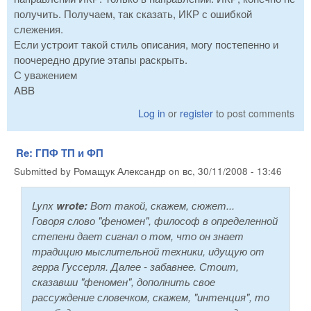
получить. Получаем, так сказать, ИКР с ошибкой
слежения.
Если устроит такой стиль описания, могу постепенно и
поочередно другие этапы раскрыть.
С уважением
ABB
Log in
or
register
to post comments
Re: ГПФ ТП и ФП
Submitted by
Ромащук Александр
on
вс, 30/11/2008 - 13:46
Lynx
wrote:
Вот такой, скажем, сюжет...
Говоря слово "феномен", философ в определенной
степени дает сигнал о том, что он знает
традицию мыслительной техники, идущую от
герра Гуссерля. Далее - забавнее. Стоит,
сказавши "феномен", дополнить свое
рассуждение словечком, скажем, "интенция", то