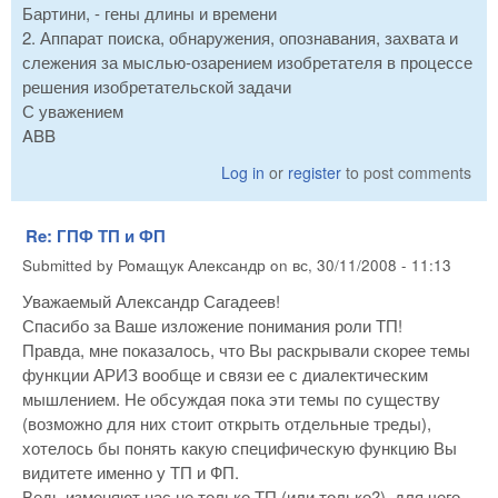
Бартини, - гены длины и времени
2. Аппарат поиска, обнаружения, опознавания, захвата и
слежения за мыслью-озарением изобретателя в процессе
решения изобретательской задачи
С уважением
ABB
Log in
or
register
to post comments
Re: ГПФ ТП и ФП
Submitted by
Ромащук Александр
on
вс, 30/11/2008 - 11:13
Уважаемый Александр Сагадеев!
Спасибо за Ваше изложение понимания роли ТП!
Правда, мне показалось, что Вы раскрывали скорее темы
функции АРИЗ вообще и связи ее с диалектическим
мышлением. Не обсуждая пока эти темы по существу
(возможно для них стоит открыть отдельные треды),
хотелось бы понять какую специфическую функцию Вы
видитете именно у ТП и ФП.
Ведь изменяют нас не только ТП (или только?), для чего