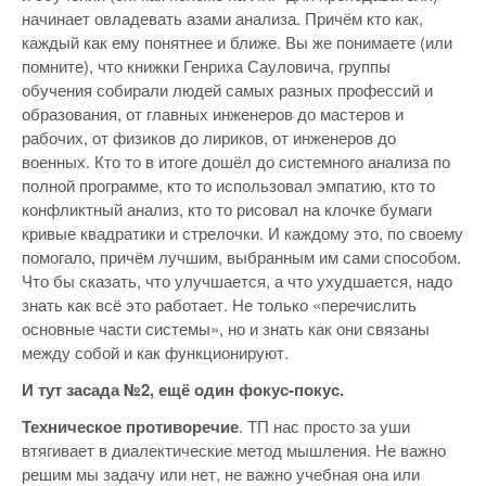
начинает овладевать азами анализа. Причём кто как,
каждый как ему понятнее и ближе. Вы же понимаете (или
помните), что книжки Генриха Сауловича, группы
обучения собирали людей самых разных профессий и
образования, от главных инженеров до мастеров и
рабочих, от физиков до лириков, от инженеров до
военных. Кто то в итоге дошёл до системного анализа по
полной программе, кто то использовал эмпатию, кто то
конфликтный анализ, кто то рисовал на клочке бумаги
кривые квадратики и стрелочки. И каждому это, по своему
помогало, причём лучшим, выбранным им сами способом.
Что бы сказать, что улучшается, а что ухудшается, надо
знать как всё это работает. Не только «перечислить
основные части системы», но и знать как они связаны
между собой и как функционируют.
И тут засада №2, ещё один фокус-покус.
Техническое противоречие
. ТП нас просто за уши
втягивает в диалектические метод мышления. Не важно
решим мы задачу или нет, не важно учебная она или