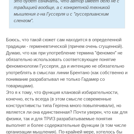
это будет означать, что автор имеет дело не с
традицией вообще, а с конкретной техникой
мышления г-на Гуссерля и с "гуссерлианским
сленгом".
Боюсь, что такой сюжет сам находится в определенной
традиции - герменевтической (причем очень сгущенной).
Думаю, что как при употребление термина "феномен" не
обязательно использовать соответсвующее понятие
феноменологии Гуссерля, да и интенцию не обязательно
употреблять в смыслах линии Брентано (как собственно и
понимание разрабатывал не только Гадамер со
товарищами).
Это я к тому, что функция клановой избирательности,
конечно, есть всегда (в этом смысле современные
конструктивисты типа Гергена много повыпячивали), но
является ли она единственная? Почти уверен, что как для
физики, так и для ТРИЗ разрабатываемые понятия
выполнят и более содержательные функции (в том числе
организации мышления). По-крайней мере, хотелось бы