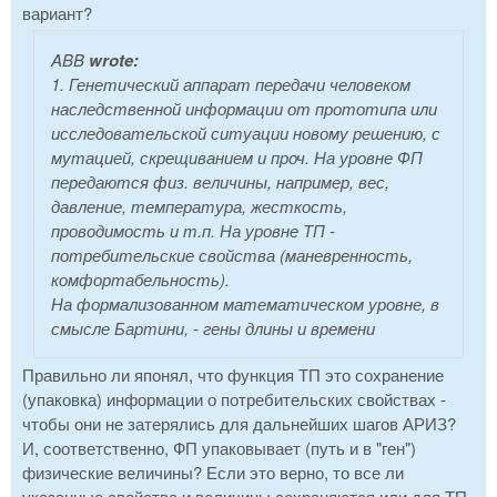
вариант?
ABB
wrote:
1. Генетический аппарат передачи человеком
наследственной информации от прототипа или
исследовательской ситуации новому решению, с
мутацией, скрещиванием и проч. На уровне ФП
передаются физ. величины, например, вес,
давление, температура, жесткость,
проводимость и т.п. На уровне ТП -
потребительские свойства (маневренность,
комфортабельность).
На формализованном математическом уровне, в
смысле Бартини, - гены длины и времени
Правильно ли японял, что функция ТП это сохранение
(упаковка) информации о потребительских свойствах -
чтобы они не затерялись для дальнейших шагов АРИЗ?
И, соответственно, ФП упаковывает (путь и в "ген")
физические величины? Если это верно, то все ли
указанные свойства и величины сохраняются или для ТП