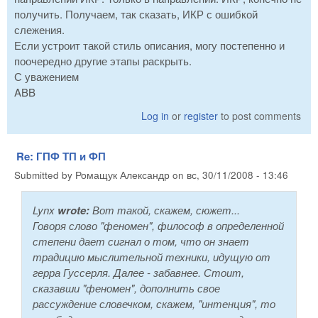
получить. Получаем, так сказать, ИКР с ошибкой
слежения.
Если устроит такой стиль описания, могу постепенно и
поочередно другие этапы раскрыть.
С уважением
ABB
Log in
or
register
to post comments
Re: ГПФ ТП и ФП
Submitted by
Ромащук Александр
on
вс, 30/11/2008 - 13:46
Lynx
wrote:
Вот такой, скажем, сюжет...
Говоря слово "феномен", философ в определенной
степени дает сигнал о том, что он знает
традицию мыслительной техники, идущую от
герра Гуссерля. Далее - забавнее. Стоит,
сказавши "феномен", дополнить свое
рассуждение словечком, скажем, "интенция", то