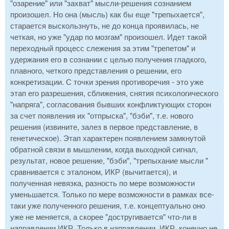
"озарение" или "захват" мысли-решения сознанием
произошел. Но она (мысль) как бы еще "трепыхается",
старается выскользнуть, не до конца проявилась, не
четкая, но уже "удар по мозгам" произошел. Идет такой
переходный процесс слежения за этим "трепетом" и
удержания его в сознании с целью получения гладкого,
плавного, четкого представления о решении, его
конкретизации. С точки зрения противоречия - это уже
этап его разрешения, сближения, снятия психологического
"напряга", согласования бывших конфликтующих сторон
за счет появления их "отпрыска", "бэби", т.е. нового
решения (извините, залез в первое представление, в
генетическое). Этап характерен появлением замкнутой
обратной связи в мышлении, когда выходной сигнал,
результат, новое решение, "бэби", "трепыхание мысли "
сравнивается с эталоном, ИКР (вычитается), и
полученная невязка, разность по мере возможности
уменьшается. Только по мере возможности в рамках все-
таки уже полученного решения, т.е. концептуально оно
уже не меняется, а скорее "достругивается" что-ли в
направлении ИКР. Только в направлении. ИКР, конечно не