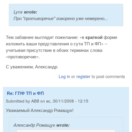
Lynx
wrote:
Про "противоречие" говорено уже немерено...
Тем забавнее выглядит пожелание: «в
краткой
форме
изложить ваши представления о сути ТП и ФП» --
учитывая присутствие в обоих терминах слова
«противоречие».
С уважением, Александр.
Log in
or
register
to post comments
Re: ГПФ ТП и ФП
Submitted by
ABB
on
вс, 30/11/2008 - 12:15
Уважаемый Александр Ромащук!
Александр Ромащук
wrote: