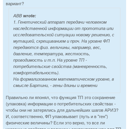
вариант?
ABB
wrote:
1. Генетический аппарат передачи человеком
наследственной информации от прототипа или
исследовательской ситуации новому решению, с
мутацией, скрещиванием и проч. На уровне ФП
передаются физ. величины, например, вес,
давление, температура, жесткость,
проводимость и т.п. На уровне ТП -
потребительские свойства (маневренность,
комфортабельность).
На формализованном математическом уровне, в
смысле Бартини, - гены длины и времени
Правильно ли японял, что функция ТП это сохранение
(упаковка) информации о потребительских свойствах -
чтобы они не затерялись для дальнейших шагов АРИЗ?
И, соответственно, ФП упаковывает (путь и в "ген")
физические величины? Если это верно, то все ли
указанные свойства и величины сохраняются или для ТП