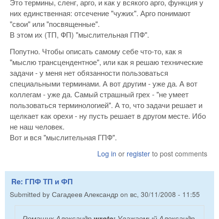
Это термины, сленг, арго, и как у всякого арго, функция у
них единственная: отсечение "чужих". Арго понимают
"свои" или "посвященные".
В этом их (ТП, ФП) "мыслительная ГПФ".
Попутно. Чтобы описать самому себе что-то, как я
"мыслю трансцендентное", или как я решаю технические
задачи - у меня нет обязанности пользоваться
специальными терминами. А вот другим - уже да. А вот
коллегам - уже да. Самый страшный грех - "не умеет
пользоваться терминологией". А то, что задачи решает и
щелкает как орехи - ну пусть решает в другом месте. Ибо
не наш человек.
Вот и вся "мыслительная ГПФ".
Log in
or
register
to post comments
Re: ГПФ ТП и ФП
Submitted by
Сагадеев Александр
on
вс, 30/11/2008 - 11:55
Ромащук Александр
wrote:
Уважаемый Александр