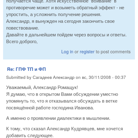
получается чаще. Хотя искусственное "вбивание" в
противоречие может и возыметь обратный эффект - не
упростить, а усложнить получение решения.
Александр, я вынужден на сегодня закончить свое
повествование.
Давайте в дальнейшем пойдем через вопросы и ответы.
Всего доброго,
Log in
or
register
to post comments
Re: ГПФ ТП и ФП
Submitted by
Сагадеев Александр
on
вс, 30/11/2008 - 00:37
Уважаемый, Александр Ромащук!
Я думаю, что в открытом Вами обсуждении уместно
упомянуть то, что я отказывался обсуждать в ветке
посвящённой работе господина Иванова.
А именно о проявлении диалектики в мышлении.
К тому, что сказал Александр Кудрявцев, мне хочется
добавить следующее.