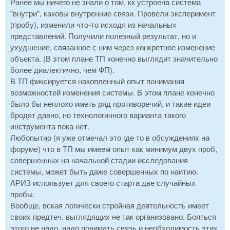
Ранее мы ничего не знали о том, кк устроена система
"внутри", каковы внутренние связи. Провели эксперимент
(пробу), изменили что-то исходя из начальных
представлений. Получили полезный результат, но и
ухудшение, связанное с ним через конкретное изменение
объекта. (В этом плане ТП конечно выглядит значительно
более диалектично, чем ФП).
В ТП фиксируется накопленный опыт понимания
возможностей изменения системы. В этом плане конечно
было бы неплохо иметь ряд противоречий, и такие идеи
бродят давно, но технологичного варианта такого
инструмента пока нет.
Любопытно (я уже отмечал это где то в обсуждениях на
форуме) что в ТП мы имеем опыт как минимум двух проб,
совершенных на начальной стадии исследования
системы, может быть даже совершенных по наитию.
АРИЗ использует для своего старта две случайных
пробы.
Вообще, вская логически стройная деятельность имеет
своих предтеч, выглядящих не так организовано. Бояться
этого не надо, надо понимать связь и необходимость этих