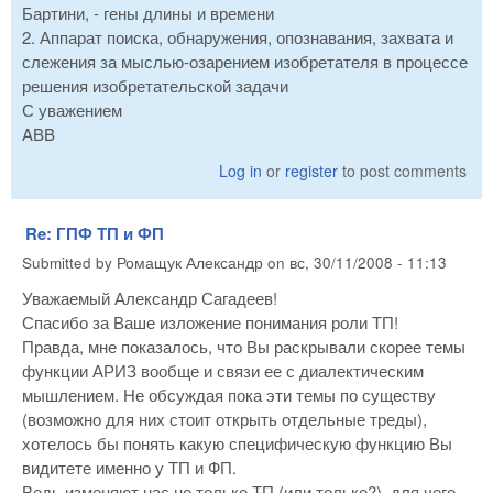
Бартини, - гены длины и времени
2. Аппарат поиска, обнаружения, опознавания, захвата и
слежения за мыслью-озарением изобретателя в процессе
решения изобретательской задачи
С уважением
ABB
Log in
or
register
to post comments
Re: ГПФ ТП и ФП
Submitted by
Ромащук Александр
on
вс, 30/11/2008 - 11:13
Уважаемый Александр Сагадеев!
Спасибо за Ваше изложение понимания роли ТП!
Правда, мне показалось, что Вы раскрывали скорее темы
функции АРИЗ вообще и связи ее с диалектическим
мышлением. Не обсуждая пока эти темы по существу
(возможно для них стоит открыть отдельные треды),
хотелось бы понять какую специфическую функцию Вы
видитете именно у ТП и ФП.
Ведь изменяют нас не только ТП (или только?), для чего