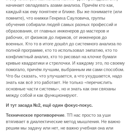
начинает овладевать азами анализа. Причём кто как,
каждый как ему понятнее и ближе. Вы же понимаете (или
помните), что книжки Генриха Сауловича, группы
обучения собирали людей самых разных профессий и
образования, от главных инженеров до мастеров и
рабочих, от физиков до лириков, от инженеров до
военных. Кто то в итоге дошёл до системного анализа по
полной программе, кто то использовал эмпатию, кто то
конфликтный анализ, кто то рисовал на клочке бумаги
кривые квадратики и стрелочки. И каждому это, по своему
помогало, причём лучшим, выбранным им сами способом.
Что бы сказать, что улучшается, а что ухудшается, надо
знать как всё это работает. Не только «перечислить
основные части системы», но и знать как они связаны
между собой и как функционируют.
И тут засада №2, ещё один фокус-покус.
Техническое противоречие
. ТП нас просто за уши
втягивает в диалектические метод мышления. Не важно
решим мы задачу или нет, не важно учебная она или