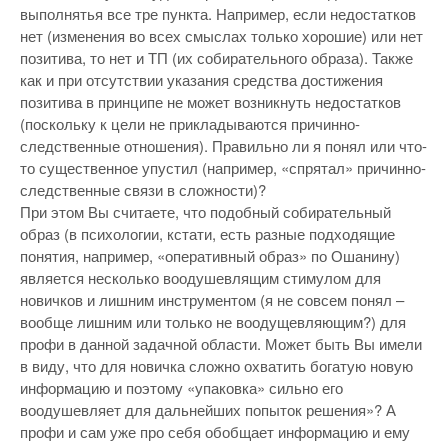
выполнятья все тре пункта. Например, если недостатков
нет (изменения во всех смыслах только хорошие) или нет
позитива, то нет и ТП (их собирательного образа). Также
как и при отсутствии указания средства достижения
позитива в принципе не может возникнуть недостатков
(поскольку к цели не прикладываются причинно-
следственные отношения). Правильно ли я понял или что-
то существенное упустил (например, «спрятал» причинно-
следственные связи в сложности)?
При этом Вы считаете, что подобный собирательный
образ (в психологии, кстати, есть разные подходящие
понятия, например, «оперативный образ» по Ошанину)
является несколько воодушевлящим стимулом для
новичков и лишним инструментом (я не совсем понял –
вообще лишним или только не воодущевляющим?) для
профи в данной задачной области. Может быть Вы имели
в виду, что для новичка сложно охватить богатую новую
информацию и поэтому «упаковка» сильно его
воодушевляет для дальнейших попыток решения»? А
профи и сам уже про себя обобщает информацию и ему