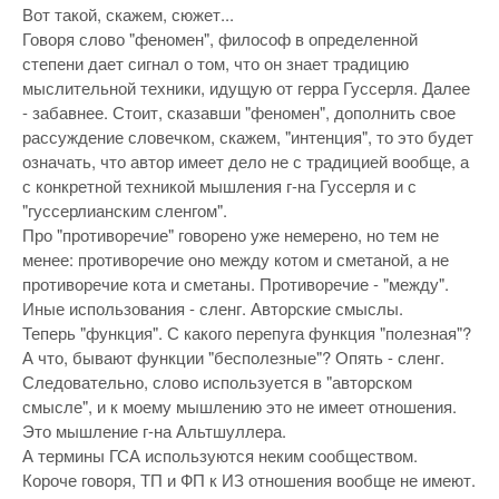
Вот такой, скажем, сюжет...
Говоря слово "феномен", философ в определенной
степени дает сигнал о том, что он знает традицию
мыслительной техники, идущую от герра Гуссерля. Далее
- забавнее. Стоит, сказавши "феномен", дополнить свое
рассуждение словечком, скажем, "интенция", то это будет
означать, что автор имеет дело не с традицией вообще, а
с конкретной техникой мышления г-на Гуссерля и с
"гуссерлианским сленгом".
Про "противоречие" говорено уже немерено, но тем не
менее: противоречие оно между котом и сметаной, а не
противоречие кота и сметаны. Противоречие - "между".
Иные использования - сленг. Авторские смыслы.
Теперь "функция". С какого перепуга функция "полезная"?
А что, бывают функции "бесполезные"? Опять - сленг.
Следовательно, слово используется в "авторском
смысле", и к моему мышлению это не имеет отношения.
Это мышление г-на Альтшуллера.
А термины ГСА используются неким сообществом.
Короче говоря, ТП и ФП к ИЗ отношения вообще не имеют.