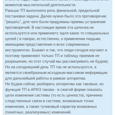
моментов мыслительной деятельности.
Раньше ТП выполняло роль финальной, предельной
постановки задачи. Далее нужно было это противоречие
"решать", для чего были придуманы приемы устранения
противоречий. В настоящее время эта цепочка не
используется или применяетс ядля каких то специальных
целей ( я говорю, естественно, о применении людьми,
имеющими представление о всех современных
инструментах. Бывает и так, что люди сегодня изучают и
поэтому применяют только ТП и таблицу приемов ее
разрешения, но этот случай мы рассматривать не будем).
Но на сегодняшний день ТП так не используется, а
является своебразным исходным массивом информации
для дальнейшей работы в рамках алгоритма.
Не будем сейчас разбирать алгоритмы как таковые, но
функция ТП в АРИЗ такова - в сжатой форме показать
цели изменения системы (то есть ценности), причинно
следственные связи в системе, возможные точки
изменения, а также тупиковый характер возможных
(понятных, реализуемых) изменений.