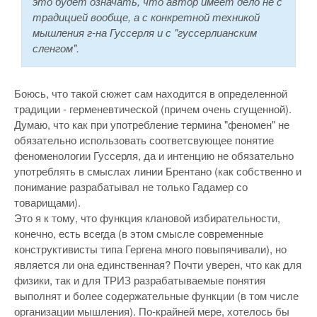
это будет означать, что автор имеет дело не с
традицией вообще, а с конкретной техникой
мышления г-на Гуссерля и с "гуссерлианским
сленгом".
Боюсь, что такой сюжет сам находится в определенной
традиции - герменевтической (причем очень сгущенной).
Думаю, что как при употребление термина "феномен" не
обязательно использовать соответсвующее понятие
феноменологии Гуссерля, да и интенцию не обязательно
употреблять в смыслах линии Брентано (как собственно и
понимание разрабатывал не только Гадамер со
товарищами).
Это я к тому, что функция клановой избирательности,
конечно, есть всегда (в этом смысле современные
конструктивисты типа Гергена много повыпячивали), но
является ли она единственная? Почти уверен, что как для
физики, так и для ТРИЗ разрабатываемые понятия
выполнят и более содержательные функции (в том числе
организации мышления). По-крайней мере, хотелось бы