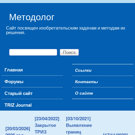
Skip to main content
Методолог
Сайт посвящен изобретательским задачам и методам их
решения.
Поиск
Форма поиска
Main menu
Главная
Ссылки
Secondary menu
Форумы
Контакты
Старый сайт
О сайте
TRIZ Journal
[23/04/2022]
[03/10/2021]
Закрытое
Выявление
[20/03/2026]
ТРИЗ
границ