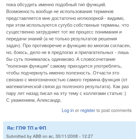
пока обсудить именно подобный тип функций.
Возможность вообще не использования терминов
представляется мне достаточно иллюзорной - видимо,
при этом используются сугубо собственые термины, что
существенно затрудняет тот же процесс понимания и
передачи знаний (а не только результатов решения
задач). Про противоречие и функцию во многом согласен,
но, боюсь, дело не в предлогах и прилагательных - лишь
бы суть понималась одинаково. А словосочетание
"полезная функция" самому приходится употреблять,
чтобы подчеркнуть именно полезность. Отчасти это
связано с многозначностью самого термина функция (от
математической связи до полезного результата). Как раз
пару лет назад писал на эту тему с коллегами статью :)
С уважением, Александр.
Log in
or
register
to post comments
Re: ГПФ ТП и ФП
Submitted by
ABB
on
вс, 30/11/2008 - 12:27