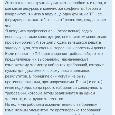
Эта краткая конструкция ухитряется сообщить и цели, и
кое какие ресурсы, и конечно же конфликты. Говоря о
конфликтах, я имею в виду еще одну функцию ТП - ее
формулировка как-то "включает" решателя, озадачивает
его.
Я вижу, что профессионалы (отраслевые) редко
используют такие конструкции, они слишком много знают
про свой объект. А вот для людей, взявшихся решать
задачу с нуля, это очень интересный и полезный допинг.
Если говорить о ФП (противоречие требований), то это
предьявляемый к выбранному (назначенному)
изменяемому элементу набор тех требований, которые
нужны для достижения совокупности полезных
результатов. В принципе они могут и не быть
противоположными, противоречащими. Были ( и есть )
иные подходы, когда просто набирается совокупность
требований, которые затем реализуются на одном
элементе, или группе элементов.
Но если мы работаем исключительно с выбранным
изменяемым элементом, то противоречие требований