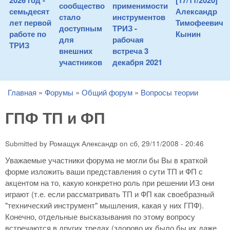
2026 год -
[17/11/2020]
сообщество
применимости
семьдесят
Александр
стало
инструментов
лет первой
Тимофеевич
доступным
ТРИЗ -
работе по
Кынин
для
рабочая
ТРИЗ
внешних
встреча 3
участников
декабря 2021
Главная
»
Форумы
»
Общий форум
»
Вопросы теории
You are here
ГПФ ТП и ФП
Submitted by
Ромащук Александр
on
сб, 29/11/2008 - 20:46
Уважаемые участники форума не могли бы Вы в краткой
форме изложить ваши представления о сути ТП и ФП с
акцентом на то, какую конкретно роль при решении ИЗ они
играют (т.е. если рассматривать ТП и ФП как своебразный
"технический инструмент" мышления, какая у них ГПФ).
Конечно, отдельные высказывания по этому вопросу
встречаются в других тредах (здорово их было бы их даже