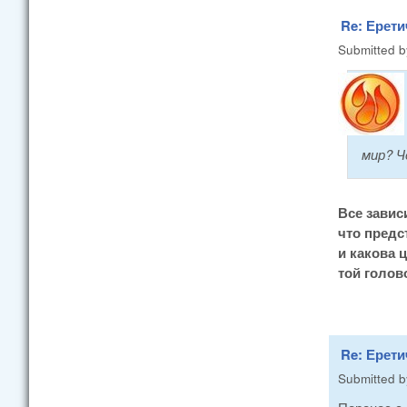
Re: Ерети
Submitted 
мир? Ч
Все зависи
что предс
и какова 
той голово
Re: Ерети
Submitted 