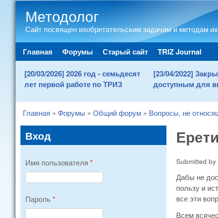
Методолог
Сайт посвящен изобретательским задачам и методам их
Main menu
Главная
Форумы
Старый сайт
TRIZ Journal
[20/03/2026] 2026 год - семьдесят
[23/04/2022] Зак
лет первой работе по ТРИЗ
доступным для в
Главная
»
Форумы
»
Общий форум
»
Вопросы, не относя
You are here
Ерети
Вход
Submitted by
Имя пользователя
*
Дабы не дос
пользу и ис
все эти вопр
Пароль
*
Всем всячес