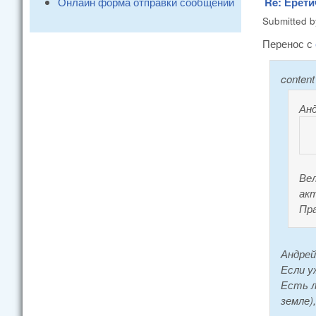
Онлайн форма отправки сообщений
Re: Ерети
Submitted 
Перенос с
conten
Ан
Вел
ак
Пр
Андрей
Если у
Есть л
земле)