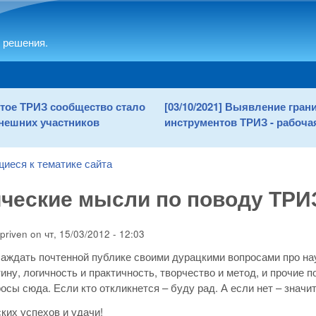
Skip to main content
 решения.
рытое ТРИЗ сообщество стало
[03/10/2021] Выявление гра
нешних участников
инструментов ТРИЗ - рабочая
щиеся к тематике сайта
ческие мысли по поводу ТРИЗ
priven
on
чт, 15/03/2012 - 12:03
аждать почтенной публике своими дурацкими вопросами про нау
тину, логичность и практичность, творчество и метод, и прочие 
осы сюда. Если кто откликнется – буду рад. А если нет – значит
ких успехов и удачи!