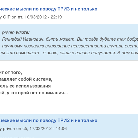
ческие мысли по поводу ТРИЗ и не только
by
GIP
on
пт, 16/03/2012 - 22:19
priven
wrote:
Геннадий Иванович, быть может, Вы тогда будете так добр
научному познанию впихивание неизвестности внутрь систем
ем это помешает - я знаю, каша в голове получится. А чем пом
т от того,
тавляет собой система,
цель ее использования
й, у которой нет понимания...
ческие мысли по поводу ТРИЗ и не только
by
priven
on
сб, 17/03/2012 - 14:06