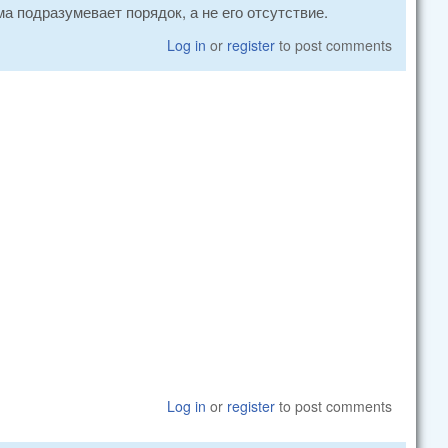
а подразумевает порядок, а не его отсутствие.
Log in
or
register
to post comments
Log in
or
register
to post comments