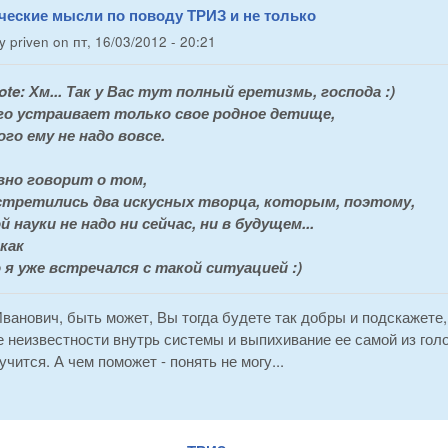
ческие мысли по поводу ТРИЗ и не только
by
priven
on
пт, 16/03/2012 - 20:21
ote:
Хм... Так у Вас тут полный еретизмь, господа :)
го устраивает только свое родное детище,
ого ему не надо вовсе.
вно говорит о том,
стретились два искусных творца, которым, поэтому,
й науки не надо ни сейчас, ни в будущем...
как
 я уже встречался с такой ситуацией :)
ванович, быть может, Вы тогда будете так добры и подскажете
 неизвестности внутрь системы и выпихивание ее самой из голо
учится. А чем поможет - понять не могу...