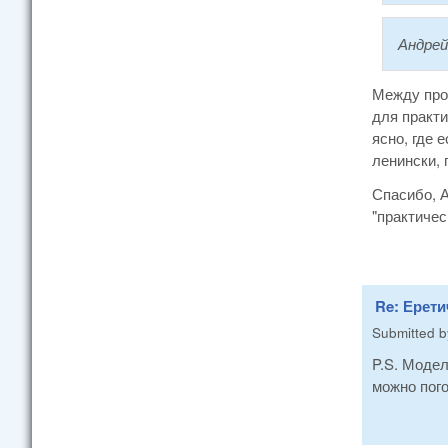
Андрей
Между проч
для практи
ясно, где 
ленински, 
Спасибо, А
"практичес
Re: Ерети
Submitted 
P.S. Модел
можно пого