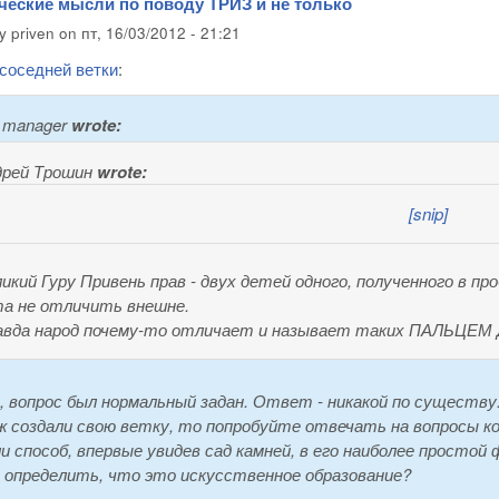
ческие мысли по поводу ТРИЗ и не только
by
priven
on
пт, 16/03/2012 - 21:21
соседней ветки
:
t manager
wrote:
дрей Трошин
wrote:
[snip]
икий Гуру Привень прав - двух детей одного, полученного в пр
та не отличить внешне.
авда народ почему-то отличает и называет таких ПАЛЬЦЕМ
, вопрос был нормальный задан. Ответ - никакой по существу
ж создали свою ветку, то попробуйте отвечать на вопросы к
и способ, впервые увидев сад камней, в его наиболее простой 
, определить, что это искусственное образование?