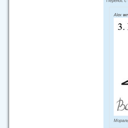
Перенос с
Alex
wr
Мораль