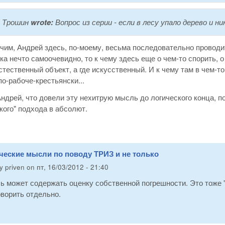
 Трошин
wrote:
Вопрос из серии - если в лесу упало дерево и н
им, Андрей здесь, по-моему, весьма последовательно проводит
ка нечто самоочевидно, то к чему здесь еще о чем-то спорить, о 
естественный объект, а где искусственный. И к чему там в чем-то
по-рабоче-крестьянски...
ндрей, что довели эту нехитрую мысль до логического конца, 
кого" подхода в абсолют.
ческие мысли по поводу ТРИЗ и не только
by
priven
on
пт, 16/03/2012 - 21:40
ь может содержать оценку собственной погрешности. Это тоже "
ворить отдельно.