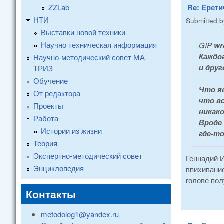
ZZLab
Re: Ерети
НТИ
Submitted 
Выставки новой техники
Научно техническая информация
GIP
wr
Каждо
Научно-методический совет МА
и друг
ТРИЗ
Обучение
Что я
От редактора
что в
Проекты
никако
Работа
Вроде 
Истории из жизни
где-то
Теория
Экспертно-методический совет
Геннадий И
Энциклопедия
впихивание
голове пол
Контакты
metodolog1@yandex.ru