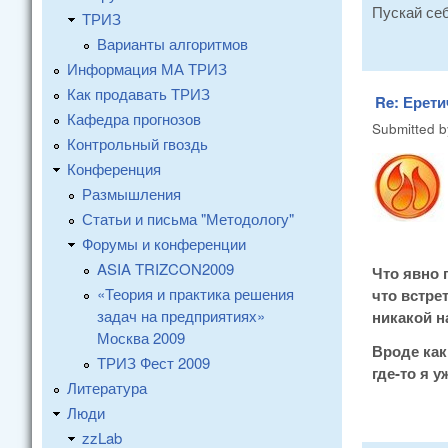
Пускай себ
ТРИЗ
Варианты алгоритмов
Информация МА ТРИЗ
Как продавать ТРИЗ
Re: Ерети
Кафедра прогнозов
Submitted 
Контрольный гвоздь
Конференция
Размышления
Статьи и письма "Методологу"
Форумы и конференции
ASIA TRIZCON2009
Что явно 
«Теория и практика решения
что встре
задач на предприятиях»
никакой н
Москва 2009
Вроде как
ТРИЗ Фест 2009
где-то я у
Литература
Люди
zzLab