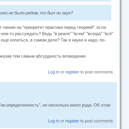
икого не было рядом, то был ли звук?
 линию на "приоритет практики перед теорией": если
чем-то рассуждать? Ведь "в реале" "всем" "всегда" "всё"
 еще копаться, в самом деле? Так в науке и надо, по-
показав тем самым абсурдность возведения
Log in
or
register
to post comments
не.определенность", но несколько иного рода. Об этом
Log in
or
register
to post comments