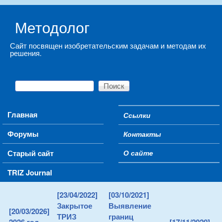
Skip to main content
Методолог
Сайт посвящен изобретательским задачам и методам их
решения.
Поиск
Форма поиска
Main menu
Главная
Ссылки
Secondary menu
Форумы
Контакты
Старый сайт
О сайте
TRIZ Journal
[23/04/2022]
[03/10/2021]
Закрытое
Выявление
[20/03/2026]
ТРИЗ
границ