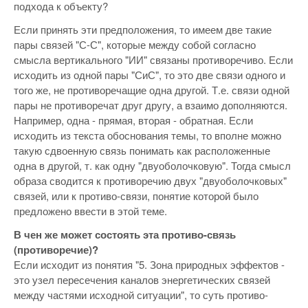
подхода к объекту?
Если принять эти предположения, то имеем две такие
пары связей "С-С", которые между собой согласно
смысла вертикального "ИИ" связаны противоречиво. Если
исходить из одной пары "СиС", то это две связи одного и
того же, не противоречащие одна другой. Т.е. связи одной
пары не противоречат друг другу, а взаимо дополняются.
Например, одна - прямая, вторая - обратная. Если
исходить из текста обоснования темы, то вполне можно
такую сдвоенную связь понимать как расположенные
одна в другой, т. как одну "двуоболочковую". Тогда смысл
образа сводится к противоречию двух "двуоболочковых"
связей, или к противо-связи, понятие которой было
предложено ввести в этой теме.
В чен же может состоять эта противо-связь
(противоречие)?
Если исходит из понятия "5. Зона природных эффектов -
это узел пересечения каналов энергетических связей
между частями исходной ситуации", то суть противо-