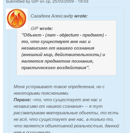
Submitted by
GIP
on
ср, 25/03/2009 - 19:03
Сагадеев Александр
wrote:
GIP
wrote:
"Объект - (лат - objectum - предмет) -
то, что существует вне нас и
независимо от нашего сознания
(внешний мир, действительность) и
является предметом познания,
практического воздействия".
Меня устраивает такое определения, но с
некоторыми пояснениями.
Первое:
«то, что существует вне нас и
независимо от нашего сознания» -- я тут
рассматриваю материальные объекты, то есть
не всё, что существует вне нас, а только то,
что является объективной реальностью, данной
нам в ощущениях.