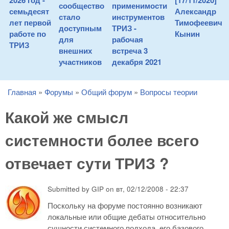
2026 год -
[17/11/2020]
сообщество
применимости
семьдесят
Александр
стало
инструментов
лет первой
Тимофеевич
доступным
ТРИЗ -
работе по
Кынин
для
рабочая
ТРИЗ
внешних
встреча 3
участников
декабря 2021
Главная
»
Форумы
»
Общий форум
»
Вопросы теории
You are here
Какой же смыcл
сиcтемности более всего
отвечает сути ТРИЗ ?
Submitted by
GIP
on
вт, 02/12/2008 - 22:37
Поскольку на форуме постоянно возникают
локальные или общие дебаты относительно
сущности системного подхода, его базового