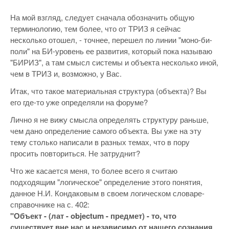
На мой взгляд, следует сначала обозначить общую
терминологию, тем более, что от ТРИЗ я сейчас
несколько отошел, - точнее, перешел по линии "моно-би-
поли" на БИ-уровень ее развития, который пока называю
"БИРИЗ", а там смысл системы и объекта несколько иной,
чем в ТРИЗ и, возможно, у Вас.
Итак, что такое материальная структура (объекта)? Вы
его где-то уже определяли на форуме?
Лично я не вижу смысла определять структуру раньше,
чем дано определение самого объекта. Вы уже на эту
тему столько написали в разных темах, что в пору
просить повториться. Не затруднит?
Что же касается меня, то более всего я считаю
подходящим "логическое" определение этого понятия,
данное Н.И. Кондаковым в своем логическом словаре-
справочнике на с. 402:
"Объект - (лат - objectum - предмет) - то, что
существует вне нас и независимо от нашего сознания