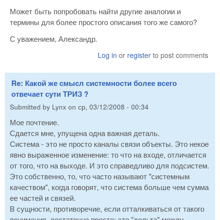
Может быть попробовать найти другие аналогии и
термины для более простого описания того же самого?
С уважением, Александр.
Log in
or
register
to post comments
Re: Какой же смыcл сиcтемности более всего
отвечает сути ТРИЗ ?
Submitted by
Lynx
on
ср, 03/12/2008 - 00:34
Мое почтение.
Сдается мне, упущена одна важная деталь.
Система - это не просто каналы связи объекты. Это некое
явно выраженное изменение: то что на входе, отличается
от того, что на выходе. И это справедливо для подсистем.
Это собственно, то, что часто называют "системным
качеством", когда говорят, что система больше чем сумма
ее частей и связей.
В сущности, противоречие, если отталкиваться от такого
понимания, достаточно просто: это "дельта" между