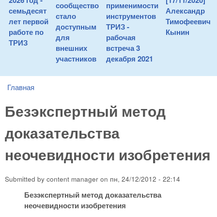
2026 год -
[17/11/2020]
сообщество
применимости
семьдесят
Александр
стало
инструментов
лет первой
Тимофеевич
доступным
ТРИЗ -
работе по
Кынин
для
рабочая
ТРИЗ
внешних
встреча 3
участников
декабря 2021
Главная
You are here
Безэкспертный метод
доказательства
неочевидности изобретения
Submitted by
content manager
on
пн, 24/12/2012 - 22:14
Безэкспертный метод доказательства
неочевидности изобретения