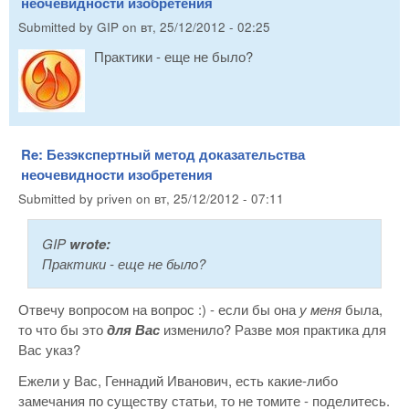
неочевидности изобретения
Submitted by
GIP
on
вт, 25/12/2012 - 02:25
Практики - еще не было?
Re: Безэкспертный метод доказательства
неочевидности изобретения
Submitted by
priven
on
вт, 25/12/2012 - 07:11
GIP
wrote:
Практики - еще не было?
Отвечу вопросом на вопрос :) - если бы она
у меня
была,
то что бы это
для Вас
изменило? Разве моя практика для
Вас указ?
Ежели у Вас, Геннадий Иванович, есть какие-либо
замечания по существу статьи, то не томите - поделитесь.