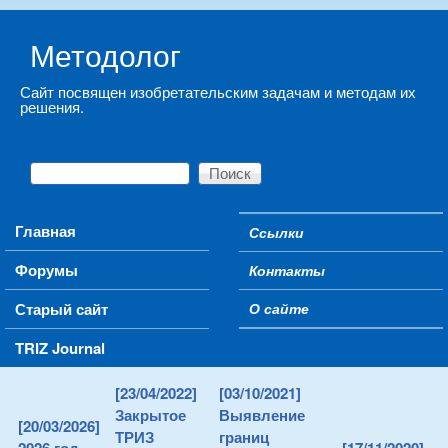
Skip to main content
Методолог
Сайт посвящен изобретательским задачам и методам их
решения.
Поиск
Форма поиска
Main menu
Главная
Ссылки
Secondary menu
Форумы
Контакты
Старый сайт
О сайте
TRIZ Journal
[23/04/2022]
[03/10/2021]
Закрытое
Выявление
[20/03/2026]
ТРИЗ
границ