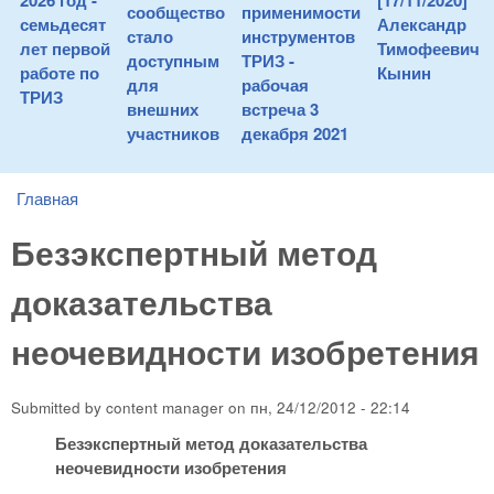
2026 год -
[17/11/2020]
сообщество
применимости
семьдесят
Александр
стало
инструментов
лет первой
Тимофеевич
доступным
ТРИЗ -
работе по
Кынин
для
рабочая
ТРИЗ
внешних
встреча 3
участников
декабря 2021
Главная
You are here
Безэкспертный метод
доказательства
неочевидности изобретения
Submitted by
content manager
on
пн, 24/12/2012 - 22:14
Безэкспертный метод доказательства
неочевидности изобретения