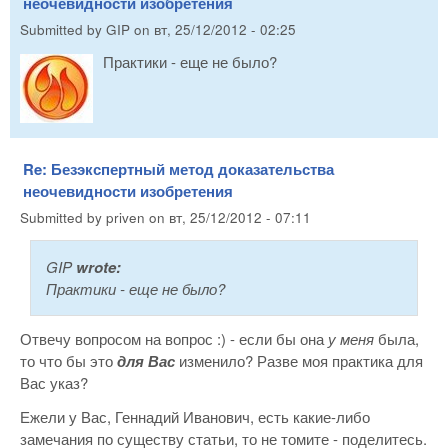
неочевидности изобретения
Submitted by
GIP
on
вт, 25/12/2012 - 02:25
Практики - еще не было?
Re: Безэкспертный метод доказательства
неочевидности изобретения
Submitted by
priven
on
вт, 25/12/2012 - 07:11
GIP
wrote:
Практики - еще не было?
Отвечу вопросом на вопрос :) - если бы она
у меня
была,
то что бы это
для Вас
изменило? Разве моя практика для
Вас указ?
Ежели у Вас, Геннадий Иванович, есть какие-либо
замечания по существу статьи, то не томите - поделитесь.