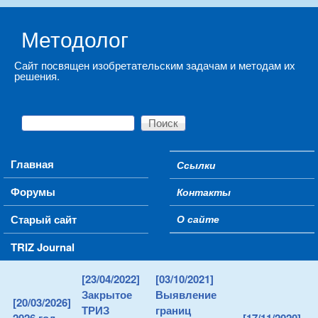
Skip to main content
Методолог
Сайт посвящен изобретательским задачам и методам их
решения.
Поиск
Форма поиска
Main menu
Главная
Ссылки
Secondary menu
Форумы
Контакты
Старый сайт
О сайте
TRIZ Journal
[23/04/2022]
[03/10/2021]
Закрытое
Выявление
[20/03/2026]
ТРИЗ
границ